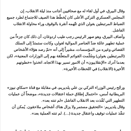
وقال البيرق، في أول لقاء له مع صحافيين أجانب منذ ليلة الانقلاب، إن
المجلس العسكري التركي الأعلى كان يُخطّط هذا الصيف للاجتماع لطرد جميع
الضباط المرتبطين بغولن الذي تتّهمه أنقرة بالوقوف وراء محاولة الانقلاب
الفاشل.
وأضاف البيرق، وهو صهر الرئيس رجب طيب اردوغان، أن ذلك كان جزءاً من
عملية تطهير عامّة ضدّ العناصر الموالية لغولن، وكانت ستمتدّ إلى السلك
القضائي وغيره من المؤسسات، مشيراً إلى أنه «تمّ رصد هؤلاء الأشخاص
(المرتبطين بغولن) وسُلّمت القوائم المتعلّقة بهم إلى الوزارات المعنية»، لكن
بعدما أدرك «الإنقلابيون» أن الامور تسير بهذا الاتجاه، اتخذوا «خطوتهم
الأخيرة (الانقلاب) في اللحظات الأخيرة».
ورجّح رئيس الوزراء التركي بن علي يلديريم، في مقابلة مع قناة «سكاي نيوز»
البريطانية أمس، «احتمال إطلاق حملة اعتقالات جديدة»، موضحاً أن عمليات
التطهير التي نُفّذت بعد الانقلاب الفاشل «لم تنته بعد».
وقال يلديريم: «التحقيق مستمر ولا يزال هناك أشخاص ملاحقون. يُمكن أن
تنفّذ عمليات توقيف واعتقال جديدة (…). لم تنته العملية بعد».