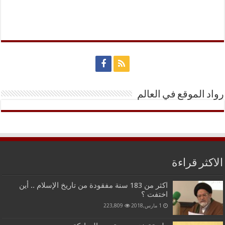
رواد الموقع في العالم
الاكثر قراءة
اكثر من 183 سنة مفقودة من تاريخ الإسلام .. أين
اختفت ؟
1 مارس,2018
223,809