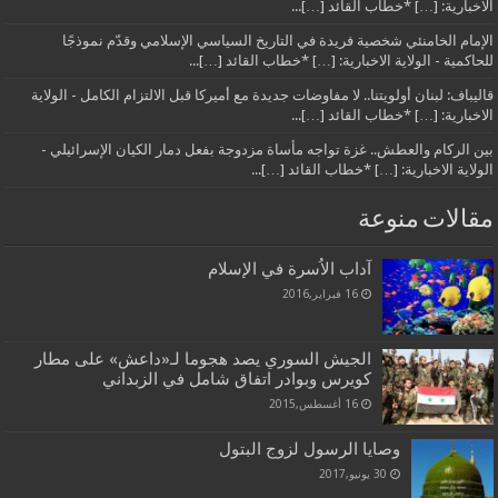
الاخبارية: […] *خطاب القائد […]...
الإمام الخامنئي شخصية فريدة في التاريخ السياسي الإسلامي وقدّم نموذجًا
للحاكمية - الولاية الاخبارية: […] *خطاب القائد […]...
قاليباف: لبنان أولويتنا.. لا مفاوضات جديدة مع أميركا قبل الالتزام الكامل - الولاية
الاخبارية: […] *خطاب القائد […]...
بين الركام والعطش.. غزة تواجه مأساة مزدوجة بفعل دمار الكيان الإسرائيلي -
الولاية الاخبارية: […] *خطاب القائد […]...
مقالات منوعة
آداب الاُسرة في الإسلام
16 فبراير,2016
الجيش السوري يصد هجوما لـ«داعش» على مطار
كويرس وبوادر اتفاق شامل في الزبداني
16 أغسطس,2015
وصايا الرسول لزوج البتول
30 يونيو,2017