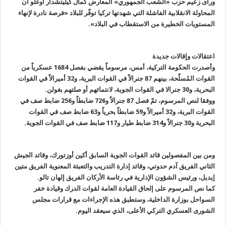
ورأى زعيم حزب «الشعب الجمهوري» المعارض كمال كيليتشدار أوغلو أن
المحاولة الانقلابية الفاشلة التي شهدتها تركيا توفّر للبلاد «فرصة نادرة لإنهاء
المستويات الخطيرة من الاستقطاب في البلاد».
اعتقالات وإقالات جديدة
وأصدرت الحكومة التركية، أمس، مرسوماً يقضي بفصل 1684 عسكرياً من
القوات المُسلّحة، بينهم 87 جنرالاً في القوات البرية، و32 أميرالاً في القوات
البحرية، و30 جنرالا في القوات الجوية، لانتمائهم أو صلتهم بغولن.
ووفقا لنص المرسوم، تمّ فصل 87 جنرالاً و726 ضابطاً و256 ضابط صف في
القوات البرية، و32 أميرالاً و59 ضابطاً بحرياً و63 ضابط صف في القوات
البحرية و30 جنرالاً و314 ضابط طيار و117 ضابط صف في القوات الجوية.
ومن بين المفصولين قائد القوات الجوية السابق أكين أوزتورك، وقائد الجيش
الثاني الفريق آدم حدوتي، وقائد إدارة التدريب والتعبئة المعنوية الفريق متين
إيديل، ورئيس الشؤون الإدارية في رئاسة الأركان الفريق إلهان تالو.
كما نص المرسوم على إلحاق القيادة العامة لقوات الدرك وقيادة خفر
السواحل بوزارة الداخلية، وستطبق هذه الإجراءات مع قرارات مجلس
الشورى العسكري التركي الأعلى، الذي سيعقد اليوم.