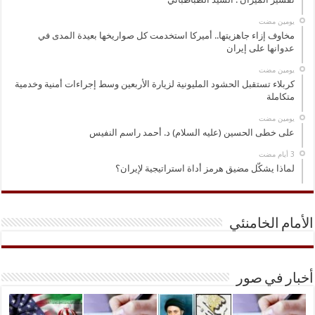
‏يومين مضت
مخاوف إزاء جاهزيتها.. أميركا استخدمت كل صواريخها بعيدة المدى في
عدوانها على إيران
‏يومين مضت
كربلاء تستقبل الحشود المليونية لزيارة الأربعين وسط إجراءات أمنية وخدمية
متكاملة
‏يومين مضت
على خطى الحسين (عليه السلام) د. أحمد راسم النفيس
لماذا يشكّل مضيق هرمز أداة استراتيجية لإيران؟
الأمام الخامنئي
أخبار في صور