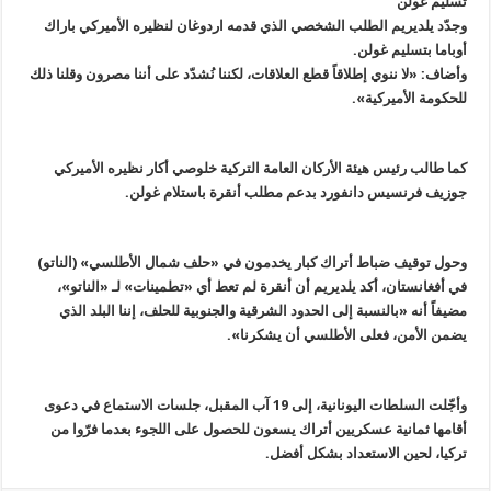
تسليم غولن
وجدّد يلديريم الطلب الشخصي الذي قدمه اردوغان لنظيره الأميركي باراك
أوباما بتسليم غولن.
وأضاف: «لا ننوي إطلاقاً قطع العلاقات، لكننا نُشدّد على أننا مصرون وقلنا ذلك
للحكومة الأميركية».
كما طالب رئيس هيئة الأركان العامة التركية خلوصي أكار نظيره الأميركي
جوزيف فرنسيس دانفورد بدعم مطلب أنقرة باستلام غولن.
وحول توقيف ضباط أتراك كبار يخدمون في «حلف شمال الأطلسي» (الناتو)
في أفغانستان، أكد يلديريم أن أنقرة لم تعط أي «تطمينات» لـ «الناتو»،
مضيفاً أنه «بالنسبة إلى الحدود الشرقية والجنوبية للحلف، إننا البلد الذي
يضمن الأمن، فعلى الأطلسي أن يشكرنا».
وأجّلت السلطات اليونانية، إلى 19 آب المقبل، جلسات الاستماع في دعوى
أقامها ثمانية عسكريين أتراك يسعون للحصول على اللجوء بعدما فرّوا من
تركيا، لحين الاستعداد بشكل أفضل.