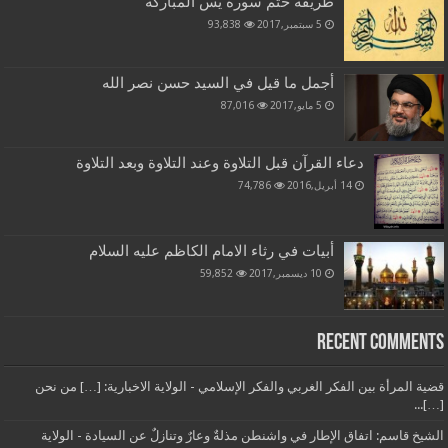
طريقة ختم سورة يس المباركة
5 سبتمبر,2017
93,838
أجمل ما قيل في السيد حسن نصر الله
5 مايو,2017
87,016
دعاء القرآن قبل التلاوة وعند التلاوة وبعد التلاوة
14 أبريل,2016
74,786
أبيات في رثاء الامام الكاظم عليه السلام
10 ديسمبر,2017
59,852
Recent Comments
قضية المرأة بين الفكر الغربي والفكر الإسلامي - الولاية الاخبارية: […] من نحن
[…]...
الشيخ قاسم: اتفاق الإطار في واشنطن مذلةٌ وعارٌ وتنازلٌ عن السيادة - الولاية