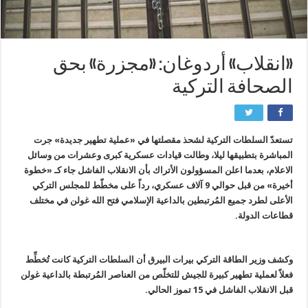
«انقلاب» أردوغان: «مجزرة» بحق
الصحافة التركية
تستعدّ السلطات التركية لشحذ مقصلتها في «عملية تطهير جديدة» جرت
المباشرة بتطبيقها ليلا، وطالت قيادات عسكرية كبرى وعشرات من وسائل
الاعلام، بعدما اعلن المسؤولون الأتراك بأن الانقلاب الفاشل جاء كـ «خطوة
أخيرة» من قبل حوالي 9 آلاف عسكري، رداً على مخطّط للمجلس التركي
الأعلى لطرد جميع المُرتبطين بالداعية الإسلامي فتح الله غولن في مختلف
قطاعات الدولة.
وكشف وزير الطاقة التركي بيرات البيرق أن السلطات التركية كانت تُخطِّط
فعلاً لعملية تطهير كبيرة للجيش للتخلّص من العناصر المُرتبطة بالداعية غولن
قبل الانقلاب الفاشل في 15 تموز الحالي.