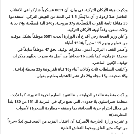
وذكرت هيئة الأركان التركية، في بيان، أن 8651 عسكرياً شاركوا في الانقلاب
الفاشل ضدّ اردوغان أي ما يُمثّل 1.5 في المئة من الجيش التركي، استخدموا
35 مقاتلة تابعة للقوات المُسلّحة، و37 مروحية، و246 آلية مُصفّحة، و74 دبابة
وثلاث سفن، وفقاً لهيئة الأركان التركية.
وأعلن وزير الصحة رجي آقداغ أن الوزارة أبعدت 5581 موظفاً بشكل موقت
من عملهم بينهم 115 مديراً و1504 أطباء.
وأصدر القضاء التركي، أمس، مذكرات توقيف بحق 47 موظفاً سابقاً في
صحيفة «زمان»، كما سُجن 16 صحافياً من أصل 42 صدرت بحقّهم مذكرات
توقيف الإثنين الماضي.
وأغلقت السلطات ثلاث وكالات أنباء و16 قناة تلفزيونية و23 محطة إذاعية،
و45 صحيفة، و15 مجلة و29 دار نشر للاشتباه بصلتهم بغولن.
وندّدت منظمة «العفو الدولية» بـ «التقييد الصارم لحرية التعبير»، كما ندّدت
منظمة «مراسلون بلا حدود»، التي تضع تركيا في المرتبة الـ 151 من 180 بلداً
في مجال احترام حرية الصحافة، بما وصفته «مطاردة السحرة (الأصوات
المعارضة)».
واعتبرت وزارة الخارجية الأميركية أن اعتقال المزيد من الصحافيين يُعدّ «جزءاً
من توجّه مثير للقلق ومحبط للنقاش العام».