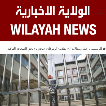
الرئيسية
/
أخبار ومقالات
/
«انقلاب» أردوغان: «مجزرة» بحق الصحافة التركية