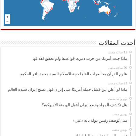
أحدث المقالات
ماذا جنت أمريكا من حرب دمرت قواعدها ولم تحقق اهدافها
علوم القرآن محاضرات القاها حجة الاسلام السيد محمد باقر الحكيم
ماذا لو أعلن عن فشل حملة أمريكا على إيران فهل تصبح إيران سيدة العالم
‏يوم واحد مضت
هل تكشف المواجهة مع إيران أفول الهيمنة الأميركية؟
‏يومين مضت
متى يُوصف رئيس دولة بأنه «غبي»
‏يومين مضت
تفسير الميزان : السيد الطباطبائي