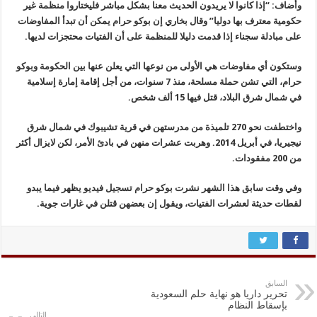
وأضاف: “إذا كانوا لا يريدون الحديث معنا بشكل مباشر فليختاروا منظمة غير
حكومية معترف بها دوليا” وقال بخاري إن بوكو حرام يمكن أن تبدأ المفاوضات
على مبادلة سجناء إذا قدمت دليلا للمنظمة على أن الفتيات محتجزات لديها.
وستكون أي مفاوضات هي الأولى من نوعها التي يعلن عنها بين الحكومة وبوكو
حرام، التي تشن حملة مسلحة، منذ 7 سنوات، من أجل إقامة إمارة إسلامية
في شمال شرق البلاد، قتل فيها 15 ألف شخص.
واختطفت نحو 270 تلميذة من مدرستهن في قرية تشيبوك في شمال شرق
نيجيريا، في أبريل 2014. وهربت عشرات منهن في بادئ الأمر، لكن لايزال أكثر
من 200 مفقودات.
وفي وقت سابق هذا الشهر نشرت بوكو حرام تسجيل فيديو يظهر فيما يبدو
لقطات حديثة لعشرات الفتيات، ويقول إن بعضهن قتلن في غارات جوية.
السابق
تحرير داريا هو نهاية حلم السعودية
بإسقاط النظام
التالي