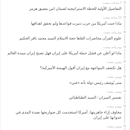
التفاصيل الأولية للخطة الاستراتيجية لضمان امن مضيق هرمز
ماذا جنت أمريكا من حرب دمرت قواعدها ولم تحقق اهدافها
‏يوم واحد مضت
علوم القرآن محاضرات القاها حجة الاسلام السيد محمد باقر الحكيم
‏يوم واحد مضت
ماذا لو أعلن عن فشل حملة أمريكا على إيران فهل تصبح إيران سيدة العالم
‏يومين مضت
هل تكشف المواجهة مع إيران أفول الهيمنة الأميركية؟
‏يومين مضت
متى يُوصف رئيس دولة بأنه «غبي»
‏يومين مضت
تفسير الميزان : السيد الطباطبائي
‏يومين مضت
مخاوف إزاء جاهزيتها.. أميركا استخدمت كل صواريخها بعيدة المدى في
عدوانها على إيران
‏يومين مضت