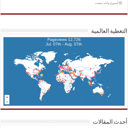
‏أسبوع واحد مضت
التغطية العالمية
12,726 Pageviews
Jul. 07th - Aug. 07th
أحدث المقالات