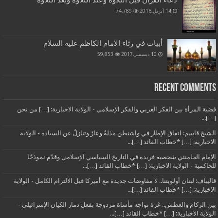
دعاء القرآن قبل التلاوة وعند التلاوة وبعد التلاوة
14 أبريل,2016
74,789
أبيات في رثاء الامام الكاظم عليه السلام
10 ديسمبر,2017
59,853
Recent Comments
قضية المرأة بين الفكر الغربي والفكر الإسلامي - الولاية الاخبارية: […] من نحن
[…]...
الشيخ قاسم: اتفاق الإطار في واشنطن مذلةٌ وعارٌ وتنازلٌ عن السيادة - الولاية
الاخبارية: […] *خطاب القائد […]...
الإمام الخامنئي شخصية فريدة في التاريخ السياسي الإسلامي وقدّم نموذجًا
للحاكمية - الولاية الاخبارية: […] *خطاب القائد […]...
قاليباف: لبنان أولويتنا.. لا مفاوضات جديدة مع أميركا قبل الالتزام الكامل - الولاية
الاخبارية: […] *خطاب القائد […]...
بين الركام والعطش.. غزة تواجه مأساة مزدوجة بفعل دمار الكيان الإسرائيلي -
الولاية الاخبارية: […] *خطاب القائد […]...