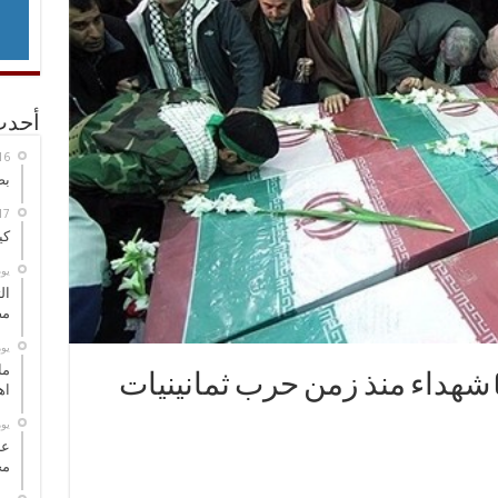
أحدث
بص
كي
‏ي
ال
مض
‏ي
ما
كرمان تستقبل جثامين 6 شهداء منذ زمن حرب ثمانينيات
اه
‏ي
عل
مح