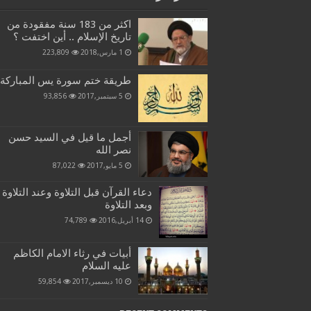
اكثر من 183 سنة مفقودة من
تاريخ الإسلام .. أين اختفت ؟
1 مارس,2018
223,809
طريقة ختم سورة يس المباركة
5 سبتمبر,2017
93,856
أجمل ما قيل في السيد حسن
نصر الله
5 مايو,2017
87,022
دعاء القرآن قبل التلاوة وعند التلاوة
وبعد التلاوة
14 أبريل,2016
74,789
أبيات في رثاء الامام الكاظم
عليه السلام
10 ديسمبر,2017
59,854