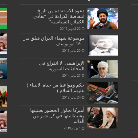
دعوة للاستفادة من تاريخ
انتفاضة الكرامة في “تفادي
الكمائن السياسية”
22 أكتوبر,2017
موسوعة شهداء العراق فيلق بدر
– 16 ابو يوسف
20 يناير,2018
الإبراهيمي: لا انفراج في
المحادثات السورية
27 يناير,2014
حكم ومواعظ من حياة الانبياء (
عليهم السلام )
24 يناير,2018
أمیركا تحاول الحضور بعبثيتها
وشيطانيتها في كل شبر من
العالم
1 يوليو,2019