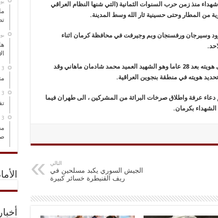
‏ي
يع أهالي كرمان / جنوب شرق ايران/ جثامين 6 شهداء منذ زمن حرب السنوات الثمانية (التي شنها النظام العراقي
ما
تص
ود وسيرجان ورفسنجان وبم وجيرفت في محافظة كرمان اثناء
‏ي
هل
حد.
ال
ويشار الى ان جثمان احد الشهداء تم التعرف على هويته بعد 28 عاما وهو الشهيد العميد محمد شادمان ماهاني وقد
يد هويته في منطقة بنجوين العراقية.
مت
دعاء عرفة واطلاق صرخات البرائة من المشركين ، الى طهران فيما
تف
الشهداء بكرمان.
مخ
صو
التالي
الجيش السوري يكبد مسلحين في
الأما
ريف القنيطرة خسائر كبيرة
أخبا