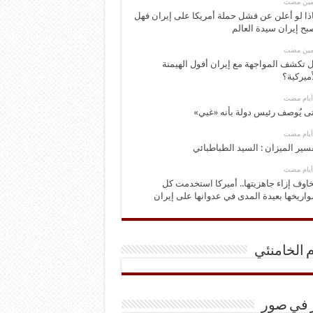
ومين مضت
ذا لو أعلن عن فشل حملة أمريكا على إيران فهل
بح إيران سيدة العالم
ومين مضت
 تكشف المواجهة مع إيران أفول الهيمنة
أميركية؟
ى يُوصف رئيس دولة بأنه «غبي»
سير الميزان : السيد الطباطبائي
اوف إزاء جاهزيتها.. أميركا استخدمت كل
اريخها بعيدة المدى في عدوانها على إيران
م الخامنئي
ر في صور