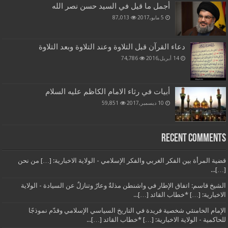
أجمل ما قيل في السيد حسن نصر الله
5 مايو,2017
87,013
دعاء القرآن قبل التلاوة وعند التلاوة وبعد التلاوة
14 أبريل,2016
74,786
أبيات في رثاء الامام الكاظم عليه السلام
10 ديسمبر,2017
59,851
Recent Comments
قضية المرأة بين الفكر الغربي والفكر الإسلامي - الولاية الاخبارية: […] من نحن
[…]...
الشيخ قاسم: اتفاق الإطار في واشنطن مذلةٌ وعارٌ وتنازلٌ عن السيادة - الولاية
الاخبارية: […] *خطاب القائد […]...
الإمام الخامنئي شخصية فريدة في التاريخ السياسي الإسلامي وقدّم نموذجًا
للحاكمية - الولاية الاخبارية: […] *خطاب القائد […]...