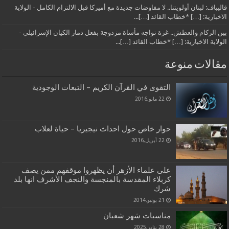
قاليباف: لبنان أولويتنا.. لا مفاوضات جديدة مع أميركا قبل الالتزام الكامل - الولاية
الاخبارية: […] *خطاب القائد […]...
بين الركام والعطش.. غزة تواجه مأساة مزدوجة بفعل دمار الكيان الإسرائيلي -
الولاية الاخبارية: […] *خطاب القائد […]...
مقالات منوعة
التقوى في القرآن الكريم – التبعات الوجودية
22 مايو,2016
حوار خاص حول احداث نيجيريا – حياة لعلاب
22 أبريل,2016
على علماء الأزهر أن يظهروا موقفهم ممن يصف
كربلاء المقدسة بالمنجسة والنجف الأشرف انها بلد
شرك
21 يونيو,2014
مناسبات شهر شعبان
28 يناير,2025