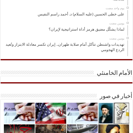
‏يوم واحد مضت
على خطى الحسين (عليه السلام) د. أحمد راسم النفيس
‏يومين مضت
لماذا يشكّل مضيق هرمز أداة استراتيجية لإيران؟
‏يومين مضت
تهديدات واشنطن تتآكل أمام صلابة طهران.. إيران تكسر معادلة الابتزاز وتُعيد
الردع الهجومي
الأمام الخامنئي
أخبار في صور