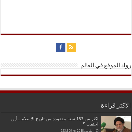
رواد الموقع في العالم
الاكثر قراءة
اكثر من 183 سنة مفقودة من تاريخ الإسلام .. أين
اختفت ؟
1 مارس,2018
223,809