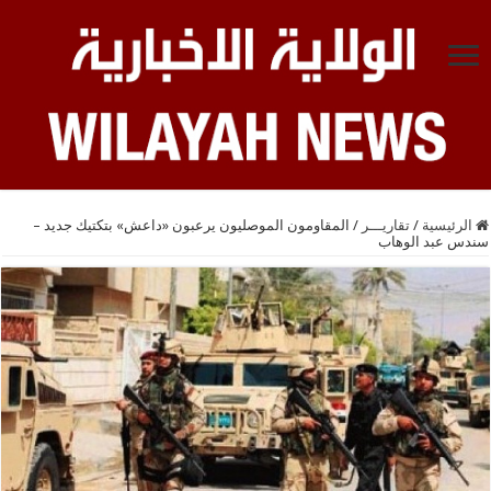
الرئيسية
/
تقاريـــر
/
المقاومون الموصليون يرعبون «داعش» بتكتيك جديد –
سندس عبد الوهاب