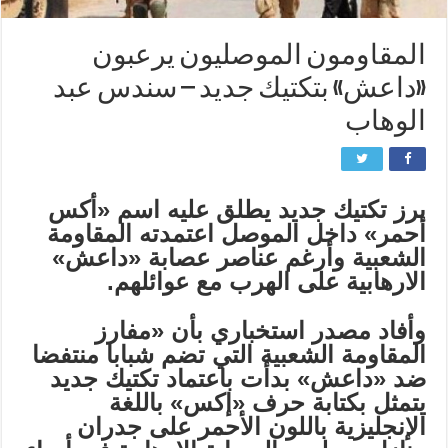
المقاومون الموصليون يرعبون
«داعش» بتكتيك جديد – سندس عبد
الوهاب
برز تكتيك جديد يطلق عليه اسم «أكس
أحمر» داخل الموصل اعتمدته المقاومة
الشعبية وأرغم عناصر عصابة «داعش»
الارهابية على الهرب مع عوائلهم.
وأفاد مصدر استخباري بأن «مفارز
المقاومة الشعبية التي تضم شبابا منتفضا
ضد «داعش» بدأت باعتماد تكتيك جديد
يتمثل بكتابة حرف «إكس» باللغة
الإنجليزية باللون الأحمر على جدران