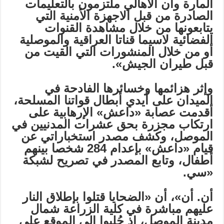
المارة وان الاهالي ملتزمون بالتعليمات
الصادرة من قبل الاجهزة الأمنية التي
يتابعونها من خلال مشاهدة القنوات
الفضائية لاسيما قناتا العراقية والموصلية
أو من خلال المنشورات التي القيت من
قبل طيران الجيش».
وإثر هزائمها وخسائرها الفادحة في
الميدان على أيدي أبطال قواتنا المسلحة،
أقدمت عصابة «داعش» الإرهابية على
ارتكاب مجزرة بحق عشرات المدنيين في
الموصل، وكشف مصدر استخباراتي عن
قيام «داعش» بإعدام 284 شخصا بينهم
أطفال، وتابع المصدر في تصريح لشبكة
«سي.
أن. أن»، أن «الضحايا قتلوا بإطلاق النار
عليهم مباشرة في كلية الزراعة شمال
مدينة الموصل، إذ جُلبوا إلى الموقع على