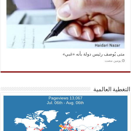
متى يُوصف رئيس دولة بأنه «غبي»
‏يومين مضت
التغطية العالمية
13,067 Pageviews
Jul. 06th - Aug. 06th