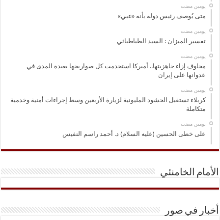
‏يومين مضت
متى يُوصف رئيس دولة بأنه «غبي»
‏يومين مضت
تفسير الميزان : السيد الطباطبائي
‏يومين مضت
مخاوف إزاء جاهزيتها.. أميركا استخدمت كل صواريخها بعيدة المدى في
عدوانها على إيران
‏يومين مضت
كربلاء تستقبل الحشود المليونية لزيارة الأربعين وسط إجراءات أمنية وخدمية
متكاملة
‏يومين مضت
على خطى الحسين (عليه السلام) د. أحمد راسم النفيس
الأمام الخامنئي
أخبار في صور