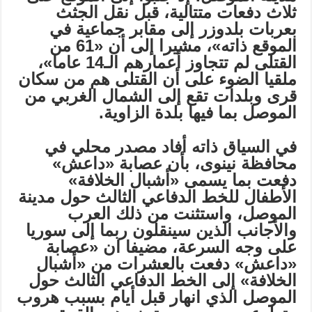
ثلاث دفعات متتالية، قبل نقل الجثث
بعربات بلدوزر إلى مقابر جماعية في
الموقع ذاته»، مشيرا إلى أن «61 من
القتلى لم تتجاوز أعمارهم الـ14 عاما»،
ملقيا الضوء على أن القتلى هم من سكان
قرى وبلدات تقع إلى الشمال الغربي من
الموصل بما فيها بلدة الزاوية.
في السياق ذاته أفاد مصدر محلي في
محافظة نينوى، بأن عصابة «داعش»
دفعت بما يسمى «أشبال الخلافة»
الأطفال للخط الدفاعي الثالث حول مدينة
الموصل، واستثنت من ذلك العرب
والأجانب الذين سينقلون ربما إلى سوريا
على وجه السرعة، مضيفا ان «عصابة
«داعش» دفعت بالعشرات من «أشبال
الخلافة» إلى الخط الدفاعي الثالث حول
الموصل الذي انهار قبل أيام بسبب هروب