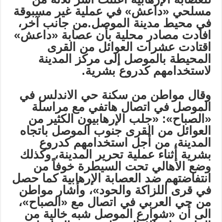
مسلحي «داعش» في عملية غير مسبوقة
في محيط مدينة الموصل.من جانب آخر،
افادت مصادر محلية بأن عصابة «داعش»
اقتادت عشرات العوائل من القرى
المحيطة بالموصل إلى مركز المدينة
لاستخدامهم كدروع بشرية.
وقال مواطن من سكنة حي الاندلس في
الموصل في اتصال هاتفي مع مراسلة
«الصباح»: «جلب الإرهابيون الكثير من
العوائل من القرى جنوب الموصل باتجاه
المدينة، من أجل استخدامهم كدروع
بشرية أثناء عملية تحرير المدينة، وكذلك
وضع الأهالي تحت السيطرة خوفاً من
انتفاضتهم ضد العصابة الإرهابية كما حصل
في قرى اللزاكة والحود»، وأشار مواطن
من حي العربي في اتصال مع «الصباح»،
الى أن «شوارع الموصل شبه خالية من