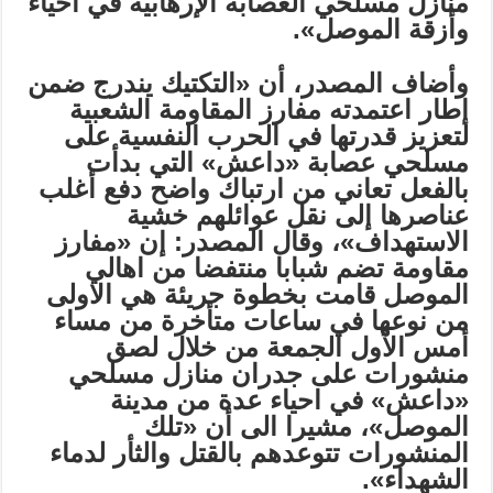
منازل مسلحي العصابة الإرهابية في أحياء
وأزقة الموصل».
وأضاف المصدر، أن «التكتيك يندرج ضمن
إطار اعتمدته مفارز المقاومة الشعبية
لتعزيز قدرتها في الحرب النفسية على
مسلحي عصابة «داعش» التي بدأت
بالفعل تعاني من ارتباك واضح دفع أغلب
عناصرها إلى نقل عوائلهم خشية
الاستهداف»، وقال المصدر: إن «مفارز
مقاومة تضم شبابا منتفضا من اهالي
الموصل قامت بخطوة جريئة هي الاولى
من نوعها في ساعات متأخرة من مساء
أمس الأول الجمعة من خلال لصق
منشورات على جدران منازل مسلحي
«داعش» في احياء عدة من مدينة
الموصل»، مشيرا الى أن «تلك
المنشورات تتوعدهم بالقتل والثأر لدماء
الشهداء».