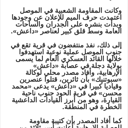
وكانت المقاومة الشعبية في الموصل
اعتمدت حرف الميم للإعلان عن وجودها
وبدأت بنشره على الجدران والساحات
العامة وسط قلق كبير لعناصر «داعش».
إ
لى ذلك، نفذ منتفضون في قرية تقع في
جنوب الموصل عملية نوعية استهدفوا
خلالها القائد العسكري العام لما يسمى
بولاية دجلة في عصابة «داعش»
الإرهابية، وأفاد مصدر محلي لوكالة
«سبوتنيك» بأن ثائرين، قتلوا عنصرين
وقياديا كبيرا في «داعش» يدعى «محمد
محسن» في قرية الحود جنوب ناحية
القيارة، وهو من أبرز القيادات الداعشية
الخطرة في المنطقة.
كما أفاد المصدر بأن كتيبة مقاومة
للعصابة الإرهابية أعلنت أسر ثلاثة من