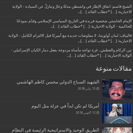
الشيخ قاسم: اتفاق الإطار في واشنطن مذلةٌ وعارٌ وتنازلٌ عن السيادة - الولاية
الاخبارية: […] *خطاب القائد […]...
الإمام الخامنئي شخصية فريدة في التاريخ السياسي الإسلامي وقدّم نموذجًا
للحاكمية - الولاية الاخبارية: […] *خطاب القائد […]...
قاليباف: لبنان أولويتنا.. لا مفاوضات جديدة مع أميركا قبل الالتزام الكامل - الولاية
الاخبارية: […] *خطاب القائد […]...
بين الركام والعطش.. غزة تواجه مأساة مزدوجة بفعل دمار الكيان الإسرائيلي -
الولاية الاخبارية: […] *خطاب القائد […]...
مقالات منوعة
الشهيد السباح الدولي محسن كاظم الهاشمي
15 يناير,2018
أمريكا لم تكن ابداً في عزلة مثل اليوم
12 أكتوبر,2018
الطريق الوحيد والاستراتيجية الرئيسة في النظام