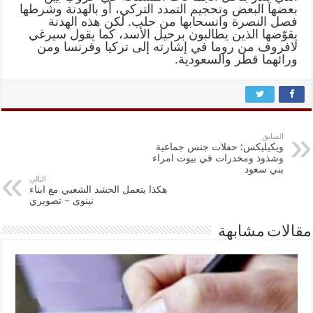
بعضها البعض وتحجيم التمدد التركي، أو بالهدنة وشرطها
فصل النصرة وانسحابها من حلب. لكن هذه الهدنة
يقوّضها الذين يطالبون برحيل الأسد، كما يقول سيرغي
لافروف من روما في إشارته إلى تركيا وفرنسا ومن
ورائهما قطر والسعودية.
السابق
ويكيليكس: حفلات جنس جماعية
وشذوذ ومخدرات في بيوت امراء
بني سعود
التالي
هكذا يتعمل الحشد الشعبي مع ابناء
نينوى – تصويري
مقالات مشابهة