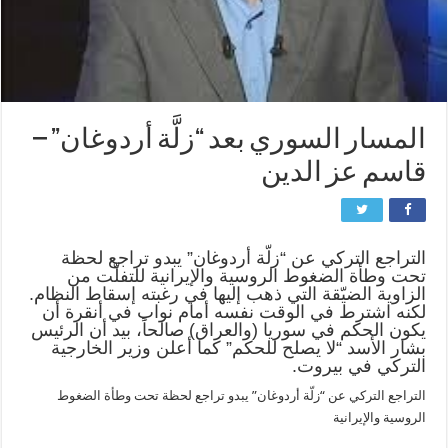
المسار السوري بعد “زلَّة أردوغان” –
قاسم عز الدين
التراجع التركي عن “زلّة أردوغان” يبدو تراجع لحظة
تحت وطأة الضغوط الروسية والإيرانية للتفلّت من
الزاوية الضيّقة التي ذهب إليها في رغبته إسقاط النظام.
لكنه اشترط في الوقت نفسه أمام نواب في أنقرة أن
يكون الحكم في سوريا (والعراق) صالحاً، بيد أن الرئيس
بشار الأسد “لا يصلح للحكم” كما أعلن وزير الخارجية
التركي في بيروت.
التراجع التركي عن “زلّة أردوغان” يبدو تراجع لحظة تحت وطأة الضغوط
الروسية والإيرانية