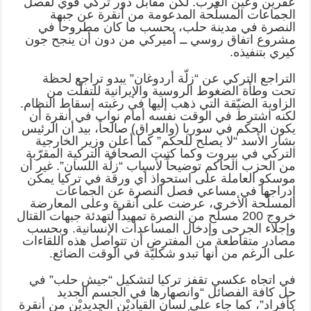
عفرين وعين العرب. لكن مقابل دور تركي قوي لفصل
الجماعات المسلّحة المدعومة من أنقرة عن جبهة
النصرة في مدينة حلب، بحسب ما كان مطروحاً في
مشروع اتفاق روسي ــ أميركي من دون أن ينجح جون
كيري بتنفيذه.
التراجع التركي عن “زلّة أردوغان” يبدو تراجع لحظة
تحت وطأة الضغوط الروسية والإيرانية للتفلّت من
الزاوية الضيّقة التي ذهب إليها في رغبته إسقاط النظام.
لكنه اشترط في الوقت نفسه أمام نواب في أنقرة أن
يكون الحكم في سوريا (والعراق) صالحاً، بيد أن الرئيس
بشار الأسد “لا يصلح للحكم” كما أعلن وزير الخارجية
التركي في بيروت وكما كتبت الصحافة التركية المقرّبة
من الحزب الحاكم توضيحاً لأسباب “زلّة اللسان”. غير أن
موسكو العاملة على استحواذ أي ورقة في تركيا يمكن
إدراجها في مساعي فصل النصرة عن الجماعات
المسلّحة الأخرى، عرضت على أنقرة وعلى المعارضة
خروج 200 مسلّح من النصرة تمهيداً لتهدئة جبهات القتال
وإجلاء الجرحى وإدخال المساعدات الإنسانية. وبحسب
مصادر متقاطعة من المفترض أن تتواصل هذه اللقاءات
على الرغم من أنها تبدو شكليّة في الوقت الضائع.
في اتجاه عكسي تقفز تركيا لتشكيل “جيش حلب” في
حل كافة الفصائل “وانصهارها في الجسم الجديد
كأفراد”، كما جاء على لسان القياديْن الجديديْن من أنقرة