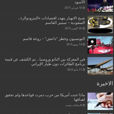
الأسود
10 فبراير,2017
شبح الانهيار يتهدد اقتصادات «البترودولار»..
السعودية – سمير القاسم
29 أكتوبر,2015
التونسيون وخطر “داعش” – روعة قاسم
14 يونيو,2015
في المعركة بين الناتو وروسيا…تم الكشف عن قيمة
برنامج الطائرات دون طيار الإيراني
31 مايو,2023
الاخيرة
ماذا جنت أمريكا من حرب دمرت قواعدها ولم تحقق
اهدافها