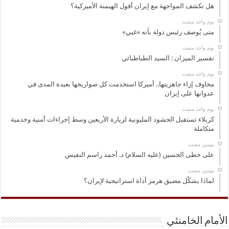
هل تكشف المواجهة مع إيران أفول الهيمنة الأميركية؟
‏يوم واحد مضت
متى يُوصف رئيس دولة بأنه «غبي»
‏يوم واحد مضت
تفسير الميزان : السيد الطباطبائي
‏يوم واحد مضت
مخاوف إزاء جاهزيتها.. أميركا استخدمت كل صواريخها بعيدة المدى في
عدوانها على إيران
‏يوم واحد مضت
كربلاء تستقبل الحشود المليونية لزيارة الأربعين وسط إجراءات أمنية وخدمية
متكاملة
‏يومين مضت
على خطى الحسين (عليه السلام) د. أحمد راسم النفيس
‏يومين مضت
لماذا يشكّل مضيق هرمز أداة استراتيجية لإيران؟
الأمام الخامنئي