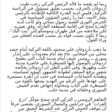
ربما لم يقصد ما قاله الرئيس التركي رجب طيب
أردوغان بالحرف، بحسب تعليق مسؤول في الرئاسة
التركية. فليس لديه القدرة الكافية للإطاحة بالرئيس
بشار الأسد، كما ردّ رئيس الشؤون السياسية في
الحرس الثوري العميد رسول سنائي ولو كانت لديه
القدرة لنجح في إقامة المنطقة العازلة، وفق تعبيره.
لكن ملاحقته من قبل طهران وموسكو إلى “بيت اليك”،
ربما لا تكون بسبب قوله بل بسبب قصده الفعلي من
وراء القول.
ما ذهب بأردوغان على سجيته باللغة التركية أمام حشد
محلي من المخاتير، جاء بعد أيام معدودات على إنذار
سوري ــ روسي عنيف أمام مدينة الباب التي يطمح
أردوغان بالوصول إليها للسيطرة على خاصرة مدينة
حلب وظهرها. وفي أغلب الظن أن أردوغان يخالجه
شعور برفع السقف لطمأنة الجمهور المؤيد لسياسته،
وطمأنة الجماعات المسلّحة في حلب أن أنقرة مستمرة
على عهدها على الرغم من التهديد بمنعها بالقوة من
السيطرة على الباب ومحاولة إجهاض تقدم الجيش
السوري وحلفائه في مدينة حلب.
التفاهم الروسي ــ التركي الذي سمح بتوغّل “درع
الفرات” في جرابلس والشمال السوري، يقتضي عرفاً
أن يتوقف الجيش التركي عند الشريط الضيق بين