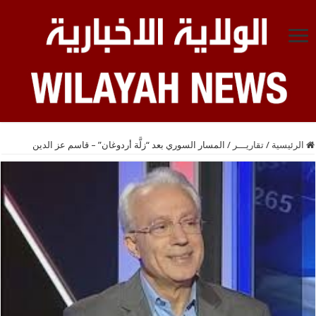
الرئيسية
/
تقاريـــر
/
المسار السوري بعد “زلَّة أردوغان” – قاسم عز الدين