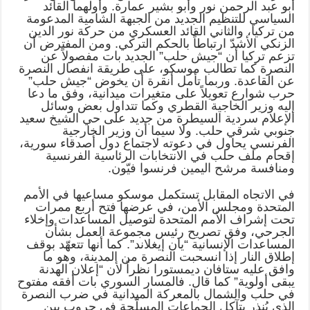
أبو عبد الرحمن نور وأبو بشير عمارة. وأولهما القائد
السياسي للتنظيم الجديد من الجبهة الشامية المدعومة
من تركيا، والثاني القائد العسكري من حركة نور الدين
الزنكي الأشدّ ارتباطاً بالحكم التركي. ومن المفترض أن
تزعم تركيا أن “جيش حلب” الجديد بات مفصولاً عن
النصرة كما تطالب موسكو، على طريقة انفصال النصرة
عن القاعدة. وربما تأمل أنقرة أن يخوض “جيش حلب”
حرب شوارع تعويلاً على متغيرات ميدانية، وفق ما دعا
إليه وزير الخاجية القطري وكما تتداول بعض وسائل
الإعلام سردية السيطرة من جديد على حي الشيخ سعيد
جنوبي شرقي حلب. ولا سيما أن وزير الخارجية
الفرنسي يحاول في دعوته لاجتماع دول أصدقاء سورية،
إقحام ملف حلب في الانتخابات الرئاسية الفرنسية
ومنافسة مرشح اليمين فرنسوا فيّون.
في الاتجاه المقابل تستكمل موسكو مساعيها في الأمم
المتحدة ومجلس الأمن، في عرضها فتح أربع ممرات
تحت إشراف الأمم المتحدة لتوصيل المساعدات وإخلاء
الجرحي، وفق تصريح رئيس مجموعة العمل بشأن
المساعدات الإنسانية “يان إيغلاند”. كما أنها تتعهّد بوقف
إطلاق النار إذا انسحبت النصرة من المدينة، وهو ما
وافق عليه ستافان ديمستورا نظراً لأن “إعلان الهدنة
يبقى أولوية” كما قال. فالمسار السوري بات أفقه مفتوح
في حلب والشمال بالمعركة الميدانية في ضرب النصرة
الذي يُنذر بتآكل الجماعات المسلّحة في حروب بين