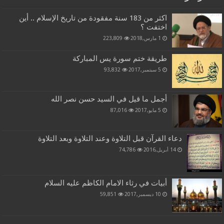
اكثر من 183 سنة مفقودة من تاريخ الإسلام .. أين
اختفت ؟
1 مارس,2018
223,809
طريقة ختم سورة يس المباركة
5 سبتمبر,2017
93,832
أجمل ما قيل في السيد حسن نصر الله
5 مايو,2017
87,016
دعاء القرآن قبل التلاوة وعند التلاوة وبعد التلاوة
14 أبريل,2016
74,786
أبيات في رثاء الامام الكاظم عليه السلام
10 ديسمبر,2017
59,851