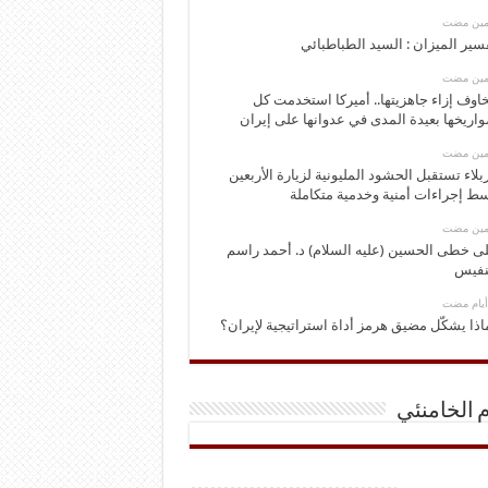
ومين مضت
سير الميزان : السيد الطباطبائي
ومين مضت
اوف إزاء جاهزيتها.. أميركا استخدمت كل
اريخها بعيدة المدى في عدوانها على إيران
ومين مضت
بلاء تستقبل الحشود المليونية لزيارة الأربعين
ط إجراءات أمنية وخدمية متكاملة
ومين مضت
ى خطى الحسين (عليه السلام) د. أحمد راسم
نفيس
اذا يشكّل مضيق هرمز أداة استراتيجية لإيران؟
م الخامنئي