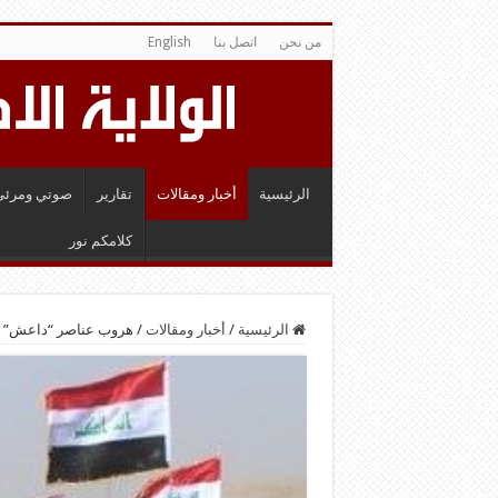
من نحن
اتصل بنا
English
الرئيسية
أخبار ومقالات
تقارير
صوتي ومرئي
كلامكم نور
الرئيسية
/
أخبار ومقالات
/
هروب عناصر “داعش” أث