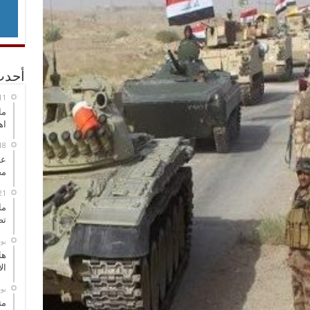
أحدث
ما
اه
عل
مح
ما
تص
‏ي
هل
ال
‏ي
مت