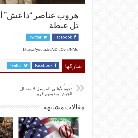
هروب عناصر “داعش” أثن
تل عبطة
Twitter
Facebook
https://youtu.be/zDluQvn7NMo
Twitter
Facebook
شاركها
السابق
دعوة لأهالي الموصل لإستقبال
الجيش بمدينتهم قريبا
مقالات مشابهة