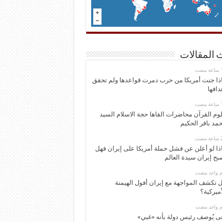
 المقالات
ذا جنت أمريكا من حرب دمرت قواعدها ولم تحقق
دافها
وم القرآن محاضرات القاها حجة الاسلام السيد
مد باقر الحكيم
ذا لو أعلن عن فشل حملة أمريكا على إيران فهل
بح إيران سيدة العالم
وم واحد مضت
 تكشف المواجهة مع إيران أفول الهيمنة
أميركية؟
وم واحد مضت
ى يُوصف رئيس دولة بأنه «غبي»