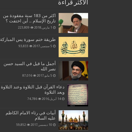
الاكثر قراءة
اكثر من 183 سنة مفقودة من
تاريخ الإسلام .. أين اختفت ؟
1 مارس,2018
223,809
طريقة ختم سورة يس المباركة
5 سبتمبر,2017
93,833
أجمل ما قيل في السيد حسن
نصر الله
5 مايو,2017
87,016
دعاء القرآن قبل التلاوة وعند التلاوة
وبعد التلاوة
14 أبريل,2016
74,786
أبيات في رثاء الامام الكاظم
عليه السلام
10 ديسمبر,2017
59,852