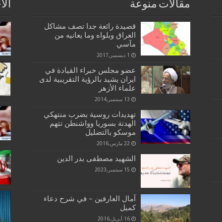
مقالات منوعة
الا
قصيدة رائعة جدا تصف مشاكل
العراق وبلواه وما يعانيه من
مآسي
1 ديسمبر,2017
عضو مجلس خبراء القيادة في
ايران يشيد بالرؤية التقريبية لدى
علماء الأزهر
13 سبتمبر,2014
تهديدات روسية بضرب منتهكي
الهدنة بسوريا وواشنطن تتهم
موسكو بالتضليل
22 مارس,2016
الشهيد مصطفى بدر الدين
15 سبتمبر,2023
آمال العارفين – في شرح دعاء
كميل
16 أبريل,2016