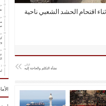
‏ي
تف
اء اقتحام الحشد الشعبي ناحية
‏ي
مخ
صو
‏ي
كر
وس
‏ي
عل
ال
التالي
نشأة التكلم والحاجة إليه
لم
الأما