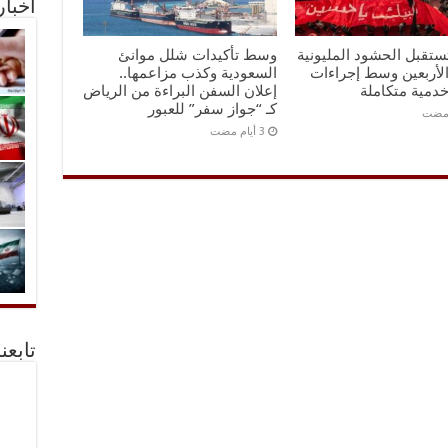
أخبا
تستقبل الحشود المليونية
وسط تأكيدات شلل موانئ
الأربعين وسط إجراءات
السعودية وكذب مزاعمها..
خدمية متكاملة
إعلان السفن البراءة من الرياض
كـ “جواز سفر” للعبور
 مضت
تابعن