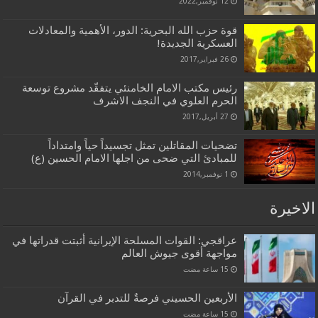
12 نوفمبر,2022
قوة حزب الله البحرية: الدور، الأهمية والمعادلات
العسكرية الجديدة!
26 فبراير,2017
رئيس مكتب الامام الخامنئي يتفقّد مشروع توسعة
الحرم العلوي في النجف الاشرف
27 أبريل,2017
تضحيات المقاتلين تمثل تجسيداً حياً وامتداداً
للمبادئ التي ضحى من اجلها الامام الحسين (ع)
1 نوفمبر,2014
الاخيرة
عراقجي: القوات المسلحة الإيرانية أثبتت قدراتها في
مواجهة أقوى جيوش العالم
الأربعين الحسيني فرصةٌ للتدبر في القرآن