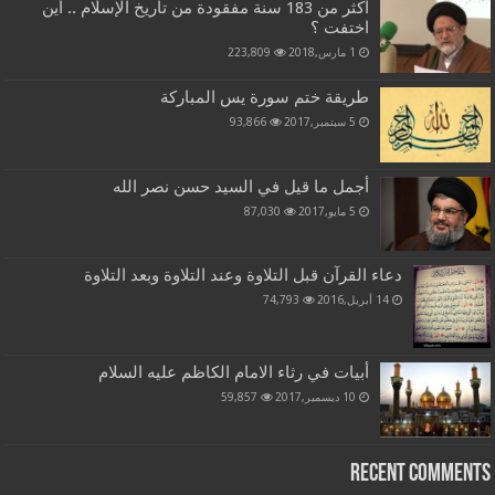
اكثر من 183 سنة مفقودة من تاريخ الإسلام .. أين
اختفت ؟
1 مارس,2018
223,809
طريقة ختم سورة يس المباركة
5 سبتمبر,2017
93,866
أجمل ما قيل في السيد حسن نصر الله
5 مايو,2017
87,030
دعاء القرآن قبل التلاوة وعند التلاوة وبعد التلاوة
14 أبريل,2016
74,793
أبيات في رثاء الامام الكاظم عليه السلام
10 ديسمبر,2017
59,857
Recent Comments