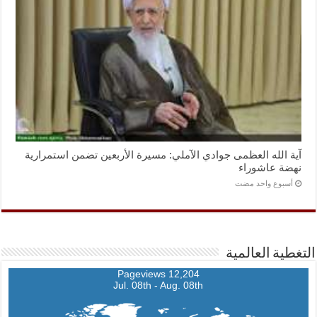
آية الله العظمى جوادي الآملي: مسيرة الأربعين تضمن استمرارية
نهضة عاشوراء
‏أسبوع واحد مضت
التغطية العالمية
12,204 Pageviews
Jul. 08th - Aug. 08th