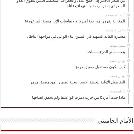
من البحر الأحمر إلى خليج عدن والجغرافيا المحتلة.. اليمن يطوّق العدو
السعودي بقدرة رصد واستهداف قاتلة
المغاربة يفرون من جنة أميركا والاتفاقيات الإبراهيمية المزعومة!
مسيرة القائد الشهيد في التبيين: بناء الوعي في مواجهة الباطل
‏يومين مضت
بصــــــائر الدرجــــــات
‏يومين مضت
كيف يكون مستقبل مضيق هرمز
‏يومين مضت
التفاصيل الأولية للخطة الاستراتيجية لضمان امن مضيق هرمز
ماذا جنت أمريكا من حرب دمرت قواعدها ولم تحقق اهدافها
الأمام الخامنئي