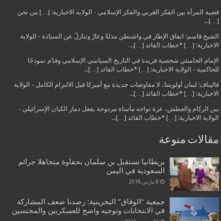
قضية المرأة بين الفكر الغربي والفكر الإسلامي - الولاية الاخبارية: […] من نحن
[…]...
الشيخ قاسم: اتفاق الإطار في واشنطن مذلةٌ وعارٌ وتنازلٌ عن السيادة - الولاية
الاخبارية: […] *خطاب القائد […]...
الإمام الخامنئي شخصية فريدة في التاريخ السياسي الإسلامي وقدّم نموذجًا
للحاكمية - الولاية الاخبارية: […] *خطاب القائد […]...
قاليباف: لبنان أولويتنا.. لا مفاوضات جديدة مع أميركا قبل الالتزام الكامل - الولاية
الاخبارية: […] *خطاب القائد […]...
بين الركام والعطش.. غزة تواجه مأساة مزدوجة بفعل دمار الكيان الإسرائيلي -
الولاية الاخبارية: […] *خطاب القائد […]...
مقالات منوعة
بريطانيا تستقبل بن سلمان بحفاوة متجاهلا جرائم
السعودية في اليمن
8 مارس,2018
جمعية “الوفاق” البحرينية: رصدنا ضعف المشاركة
في الانتخابات وتوجيه واضح للعسكريين والمجنسين