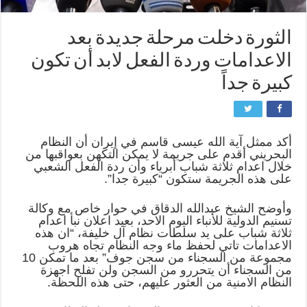
الثورة دخلت مرحلة جديدة بعد
الاعدامات وردة الفعل لابد أن تكون
كبيرة جداً
أكد ممثل آية الله عيسى قاسم في إيران أن النظام
البحريني أقدم على جريمة لا يمكن التكهن بعواقبها من
خلال اعدام ثلاثة شباب أبرياء وأن ردة الفعل الشعبي
على هذه الجريمة ستكون “كبيرة جدا”.
وأوضح الشيخ عبدالله الدقاق في حوار خاص مع وكالة
تسنيم الدولية للأنباء اليوم الاحد، بعيد اعلان نبأ اعدام
ثلاثة شباب على يد سلطات نظام آل خليفة، “ان هذه
الاعدامات تاتي لحفظ ماء وجه النظام تجاه هروب
مجموعة من السجناء من سجن جوف” بعد ما تمكن 10
من السجناء أن يتحررو من السجن ولن تفلح اجهزة
النظام الامنية من العثور عليهم، حتى هذه اللحظة.