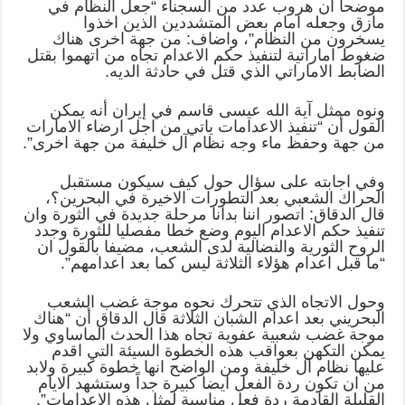
موضحا ان هروب عدد من السجناء “جعل النظام في
مازق وجعله امام بعض المتشددين الذين اخذوا
يسخرون من النظام”، واضاف: من جهة اخرى هناك
ضغوط اماراتية لتنفيذ حكم الاعدام تجاه من اتهموا بقتل
الضابط الاماراتي الذي قتل في حادثة الديه.
ونوه ممثل آية الله عيسى قاسم في إيران أنه يمكن
القول أن “تنفيذ الاعدامات ياتي من اجل ارضاء الامارات
من جهة وحفظ ماء وجه نظام آل خليفة من جهة اخرى”.
وفي اجابته على سؤال حول كيف سيكون مستقبل
الحراك الشعبي بعد التطورات الاخيرة في البحرين؟،
قال الدقاق: اتصور اننا بدانا مرحلة جديدة في الثورة وان
تنفيذ حكم الاعدام اليوم وضع خطا مفصليا للثورة وجدد
الروح الثورية والنضالية لدى الشعب، مضيفا بالقول ان
“ما قبل اعدام هؤلاء الثلاثة ليس كما بعد اعدامهم”.
وحول الاتجاه الذي تتحرك نحوه موجة غضب الشعب
البحريني بعد اعدام الشبان الثلاثة قال الدقاق أن “هناك
موجة غضب شعبية عفوية تجاه هذا الحدث الماساوي ولا
يمكن التكهن بعواقب هذه الخطوة السيئة التي اقدم
عليها نظام آل خليفة ومن الواضح انها خطوة كبيرة ولابد
من ان تكون ردة الفعل ايضا كبيرة جداً وستشهد الايام
القليلة القادمة ردة فعل مناسبة لمثل هذه الاعدامات”.