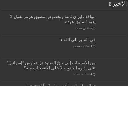
الاخيرة
مواقف إيران ثابتة وبخصوص مضيق هرمز تقول لا
يعود لسابق عهده
‏ساعتين مضت
في السير إلى الله ١
من الانسحاب إلى حقّ الفيتو: هل تفاوض “إسرائيل”
على إدارة الجنوب لا على الانسحاب منه؟
تحالف الرياض- أنقره- إسلام آباد: تحوّط من
الانكشاف الأميركي أم تطويق للصعود الإيراني؟
مسؤول عسكري إيراني يؤكد أن النظام السائد في
مضيق هرمز لا رجعة فيه