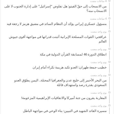
من الانسحاب إلى حقّ الفيتو: هل تفاوض “إسرائيل” على إدارة الجنوب لا على
الانسحاب منه؟
مسؤول عسكري إيراني يؤكد أن النظام السائد في مضيق هرمز لا رجعة فيه
‏يوم واحد مضت
عراقجي: القوات المسلحة الإيرانية أثبتت قدراتها في مواجهة أقوى جيوش
العالم
‏يوم واحد مضت
انطلاق الدورة 46 لمسابقة القرآن الدولية في مكة
‏يوم واحد مضت
خطيب جمعة طهران: العدو تكبد هزيمة نكراء أمام إيران
‏يوم واحد مضت
من البحر الأحمر إلى خليج عدن والجغرافيا المحتلة.. اليمن يطوّق العدو
السعودي بقدرة رصد واستهداف قاتلة
‏يوم واحد مضت
المغاربة يفرون من جنة أميركا والاتفاقيات الإبراهيمية المزعومة!
‏يوم واحد مضت
مسيرة القائد الشهيد في التبيين: بناء الوعي في مواجهة الباطل