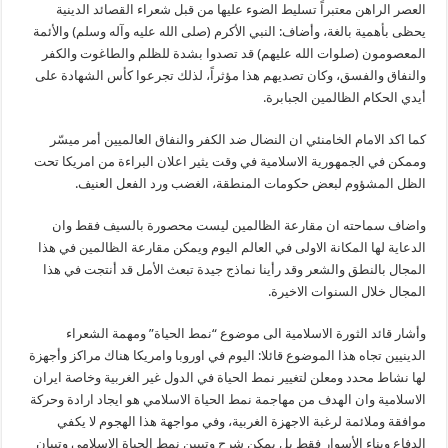
العصر الراهن معتبراً تسليط الضوء عليها من قبل شعراء القصائد الدينية
يحظى بأهمية بالغة، وأضاف: النبي الأكرم (صلى الله عليه وآله وسلم) والأئمة
المعصومون (صلوات الله عليهم) قد تصدوا بشدة للظلم والطاغوت والكفر
والنفاق والفسق، وكان تصديهم هذا مؤثراً، لذلك تجرعوا كأس الشهادة على
أيدي الحكام الظالمين الجبابرة.
كما اكد الامام الخامنئي ان النضال ضد الكفر والنفاق العالميين أمر ميسّر
وممكن في الجمهورية الاسلامية في وقت يثير اعلان البراءة من امريكا تحت
الظل المشؤوم لبعض حكومات المنطقة، الغضب ورد الفعل العنيف.
واضاف سماحته ان مقارعة الظالمين ليست محصورة بالسيف فقط وان
الدعاية لها المكانة الاولى في العالم اليوم ويمكن مقارعة الظالمين في هذا
المجال بالنطق والشعر وقد رأينا نماذج جيدة تبعث الأمل قد أنتجت في هذا
المجال خلال السنوات الاخيرة.
وأشار قائد الثورة الاسلامية الى موضوع “نمط الحياة” ومهمة الشعراء
الدينيين تجاه هذا الموضوع قائلا: اليوم في اوروبا وامريكا هناك مراكز وأجهزة
لها نشاط محدد ومعلن لتغيير نمط الحياة في الدول غير الغربية وخاصة ايران
الاسلامية وان الهدف من مهاجمة نمط الحياة الاسلامي هو ايجاد ارادة وحركة
موافقة وملائمة لرغبة الاجهزة الغربية، وفي مواجهة هذا الهجوم لا يكفي
الدفاع وبناء الأسوار فقط بل يمكن شرح وتبيين نمط الحياة الاسلامي وتبيان