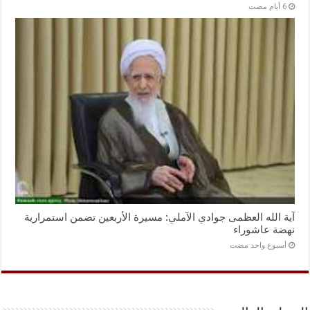
آية الله العظمى جوادي الآملي: مسيرة الأربعين تضمن استمرارية
نهضة عاشوراء
‏أسبوع واحد مضت