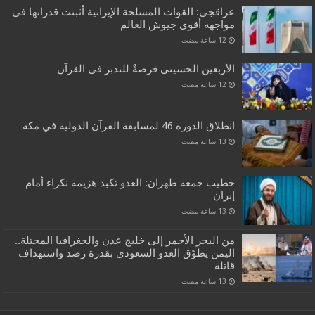
عراقجي: القوات المسلحة الإيرانية أثبتت قدراتها في
مواجهة أقوى جيوش العالم
الأربعين الحسيني فرصةٌ للتدبر في القرآن
انطلاق الدورة 46 لمسابقة القرآن الدولية في مكة
خطيب جمعة طهران: العدو تكبد هزيمة نكراء أمام
إيران
من البحر الأحمر إلى خليج عدن والجغرافيا المحتلة..
اليمن يطوّق العدو السعودي بقدرة رصد واستهداف
قاتلة