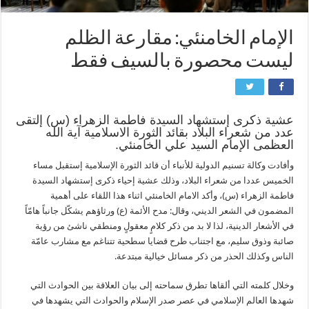
الإمام الخامنئي: مقارعة الظلم
ليست محصورة بالسيف فقط
عشية ذكرى إستشهاد السيدة فاطمة الزهراء (س) إلتقى
عدد من شعراء البلاد بقائد الثورة الاسلامية آية الله
العظمى الإمام السيد علي الخامنئي.
وأفادت وكالة تسنيم الدولية للأنباء أن قائد الثورة الإسلامية إستقبل مساء
الخميس عددا من شعراء البلاد، وذلك عشية إحياء ذكرى إستشهاد السيدة
فاطمة الزهراء (س)، وأكد الامام الخامنئي اثناء هذا اللقاء على أهمية
المضمون في الشعر الديني، وقال: مدح الأئمة (ع) ورثاؤهم يشكّل جانباً هامّاً
في الأشعار الدينية، لذا لا بد من ذكر كلامٍ معقولٍ ومنطقي ناشئ من رؤية
صائبة وذوق سليم، مع اجتناب طرح قضايا سطحية تتناغم مع مشارب عامّة
الناس وكذلك الحذر من ذكر مسائل خيالية مبتدعة.
وخلال كلمته التي ألقاها تطرق سماحته إلى بيان العلاقة بين الحوادث التي
شهدها العالم الإسلامي في عصر صدر الإسلام والحوادث التي يشهدها في