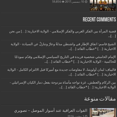
10 ديسمبر,2017
59,856
Recent Comments
قضية المرأة بين الفكر الغربي والفكر الإسلامي - الولاية الاخبارية: […] من نحن
[…]...
الشيخ قاسم: اتفاق الإطار في واشنطن مذلةٌ وعارٌ وتنازلٌ عن السيادة - الولاية
الاخبارية: […] *خطاب القائد […]...
الإمام الخامنئي شخصية فريدة في التاريخ السياسي الإسلامي وقدّم نموذجًا
للحاكمية - الولاية الاخبارية: […] *خطاب القائد […]...
قاليباف: لبنان أولويتنا.. لا مفاوضات جديدة مع أميركا قبل الالتزام الكامل - الولاية
الاخبارية: […] *خطاب القائد […]...
بين الركام والعطش.. غزة تواجه مأساة مزدوجة بفعل دمار الكيان الإسرائيلي -
الولاية الاخبارية: […] *خطاب القائد […]...
مقالات منوعة
القوات العراقية عند أسوار الموصل – تصويري
1 نوفمبر,2016