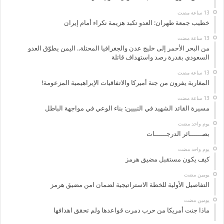
خطيب جمعة طهران: العدو تكبد هزيمة نكراء أمام إيران
من البحر الأحمر إلى خليج عدن والجغرافيا المحتلة.. اليمن يطوّق العدو
السعودي بقدرة رصد واستهداف قاتلة
المغاربة يفرون من جنة أميركا والاتفاقيات الإبراهيمية المزعومة!
مسيرة القائد الشهيد في التبيين: بناء الوعي في مواجهة الباطل
‏يوم واحد مضت
بصــــــائر الدرجــــــات
‏يوم واحد مضت
كيف يكون مستقبل مضيق هرمز
‏يومين مضت
التفاصيل الأولية للخطة الاستراتيجية لضمان امن مضيق هرمز
‏يومين مضت
ماذا جنت أمريكا من حرب دمرت قواعدها ولم تحقق اهدافها