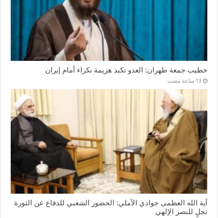
خطيب جمعة طهران: العدو تكبد هزيمة نكراء أمام إيران
آية الله العظمى جوادي الآملي: الحضور الشعبي للدفاع عن الثورة
تجلٍ للنصر الإلهي