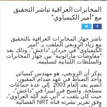
المخابرات العراقية تباشر التحقيق
مع “أمير الكيمياوي”
باشر جهاز المخابرات العراقية بالتحقيق
مع زياد الزوبعي الملقب بـ “أمير
الكيمياوي” في جردان “داعش”، وذلك بعد
“مفاوضات ماراثونية” بين جهاز المخابرات
والسلطات اللبنانية لتسليمه.
يذكر أن الزوبعي، هو مهندس كيميائي
وأحد الضباط في عهد صدام المقبور،
انضم بعد العام 2003 إلى عدة جماعات
مسلحة، وأصبح في أميرا في “داعش”،
حيث كان يلقب بـ “أبي عبد الله العزاوي”،
وفق تقرير نشرته قناة NRT الفضائية