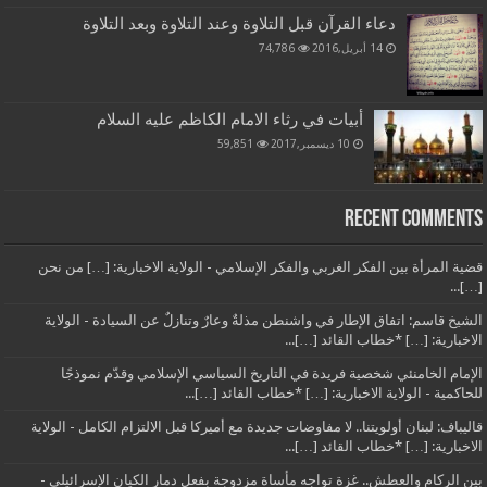
دعاء القرآن قبل التلاوة وعند التلاوة وبعد التلاوة
14 أبريل,2016
74,786
أبيات في رثاء الامام الكاظم عليه السلام
10 ديسمبر,2017
59,851
Recent Comments
قضية المرأة بين الفكر الغربي والفكر الإسلامي - الولاية الاخبارية: […] من نحن
[…]...
الشيخ قاسم: اتفاق الإطار في واشنطن مذلةٌ وعارٌ وتنازلٌ عن السيادة - الولاية
الاخبارية: […] *خطاب القائد […]...
الإمام الخامنئي شخصية فريدة في التاريخ السياسي الإسلامي وقدّم نموذجًا
للحاكمية - الولاية الاخبارية: […] *خطاب القائد […]...
قاليباف: لبنان أولويتنا.. لا مفاوضات جديدة مع أميركا قبل الالتزام الكامل - الولاية
الاخبارية: […] *خطاب القائد […]...
بين الركام والعطش.. غزة تواجه مأساة مزدوجة بفعل دمار الكيان الإسرائيلي -