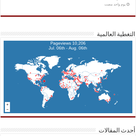
‏يوم واحد مضت
التغطية العالمية
10,206 Pageviews
Jul. 06th - Aug. 06th
أحدث المقالات