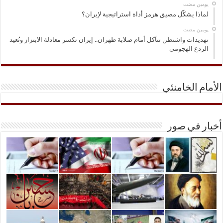
‏يومين مضت
لماذا يشكّل مضيق هرمز أداة استراتيجية لإيران؟
‏يومين مضت
تهديدات واشنطن تتآكل أمام صلابة طهران.. إيران تكسر معادلة الابتزاز وتُعيد
الردع الهجومي
الأمام الخامنئي
أخبار في صور