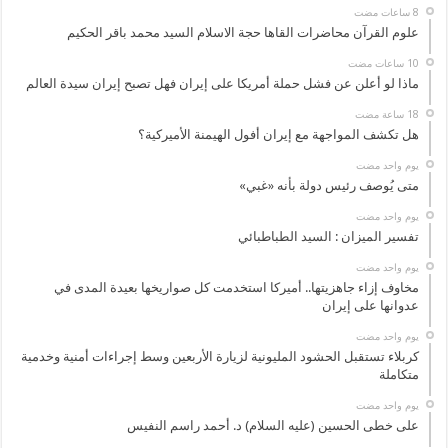
علوم القرآن محاضرات القاها حجة الاسلام السيد محمد باقر الحكيم
ماذا لو أعلن عن فشل حملة أمريكا على إيران فهل تصبح إيران سيدة العالم
هل تكشف المواجهة مع إيران أفول الهيمنة الأميركية؟
‏يوم واحد مضت
متى يُوصف رئيس دولة بأنه «غبي»
‏يوم واحد مضت
تفسير الميزان : السيد الطباطبائي
‏يوم واحد مضت
مخاوف إزاء جاهزيتها.. أميركا استخدمت كل صواريخها بعيدة المدى في
عدوانها على إيران
‏يوم واحد مضت
كربلاء تستقبل الحشود المليونية لزيارة الأربعين وسط إجراءات أمنية وخدمية
متكاملة
‏يوم واحد مضت
على خطى الحسين (عليه السلام) د. أحمد راسم النفيس