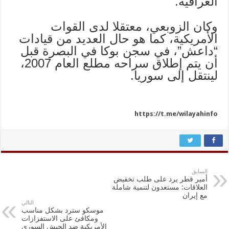
العراقية.
وكان الزوبعي، معتقلا لدى القوات
الأمريكية، كما هو حال العديد من قيادات
“داعش”، في سجن بوكا في البصرة قبل
أن يتم إطلاق سراحه مطلع العام 2007،
لينتقل إلى سوريا.
https://t.me/wilayahinfo
السابق
أمير قطر يرد على طلب تخفيض
العلاقات: مستعدون لتنمية شاملة
مع إيران
التالي
موسكو سترد بشكل مناسب
ومكافئ على الاستفزازات
الأمريكية ضد الجيش السوري