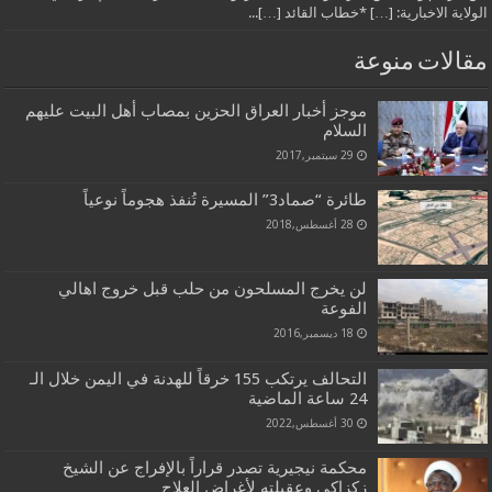
الولاية الاخبارية: […] *خطاب القائد […]...
مقالات منوعة
موجز أخبار العراق الحزين بمصاب أهل البيت عليهم
السلام
29 سبتمبر,2017
طائرة “صماد3” المسيرة تُنفذ هجوماً نوعياً
28 أغسطس,2018
لن يخرج المسلحون من حلب قبل خروج اهالي
الفوعة‎
18 ديسمبر,2016
التحالف يرتكب 155 خرقاً للهدنة في اليمن خلال الـ
24 ساعة الماضية
30 أغسطس,2022
محكمة نيجيرية تصدر قراراً بالإفراج عن الشيخ
زكزاكي وعقيلته لأغراض العلاج