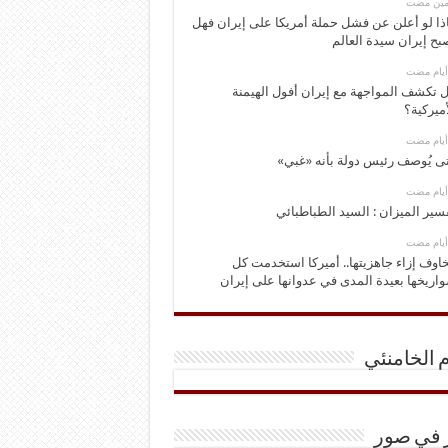
ومين مضت
ذا لو أعلن عن فشل حملة أمريكا على إيران فهل
بح إيران سيدة العالم
 تكشف المواجهة مع إيران أفول الهيمنة
أميركية؟
ى يُوصف رئيس دولة بأنه «غبي»
سير الميزان : السيد الطباطبائي
اوف إزاء جاهزيتها.. أميركا استخدمت كل
اريخها بعيدة المدى في عدوانها على إيران
م الخامنئي
ر في صور