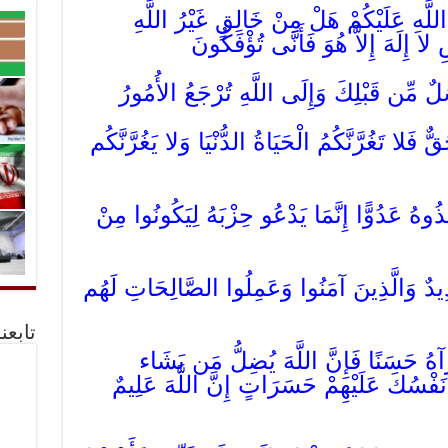
للَّهِ عَلَيْكُمْ هَلْ مِنْ خَالِقٍ غَيْرُ اللَّهِ
 إِلَهَ إِلاَّ هُوَ فَأَنَّى تُؤْفَكُونَ
لٌ مِّن قَبْلِكَ وَإِلَى اللَّهِ تُرْجَعُ الأُمُورُ
ٌّ فَلا تَغُرَّنَّكُمُ الْحَيَاةُ الدُّنْيَا وَلا يَغُرَّنَّكُم
ذُوهُ عَدُوًّا إِنَّمَا يَدْعُو حِزْبَهُ لِيَكُونُوا مِنْ
يدٌ وَالَّذِينَ آمَنُوا وَعَمِلُوا الصَّالِحَاتِ لَهُم
تابعن
َآهُ حَسَنًا فَإِنَّ اللَّهَ يُضِلُّ مَن يَشَاء
ْسُكَ عَلَيْهِمْ حَسَرَاتٍ إِنَّ اللَّهَ عَلِيمٌ