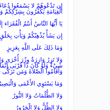
إِن تَدْعُوهُمْ لا يَسْمَعُوا دُعَاءَك
الْقِيَامَةِ يَكْفُرُونَ بِشِرْكِكُمْ وَلا 
يَا أَيُّهَا النَّاسُ أَنتُمُ الْفُقَرَاء إِ
إِن يَشَأْ يُذْهِبْكُمْ وَيَأْتِ بِخَلْق
وَمَا ذَلِكَ عَلَى اللَّهِ بِعَزِيزٍ
وَلا تَزِرُ وَازِرَةٌ وِزْرَ أُخْرَى وَإِ
شَيْءٌ وَلَوْ كَانَ ذَا قُرْبَى إِنَّمَا 
وَأَقَامُوا الصَّلاةَ وَمَن تَزَكَّى فَإِ
وَمَا يَسْتَوِي الأَعْمَى وَالْبَصِير
وَلا الظُّلُمَاتُ وَلا النُّورُ
وَلا الظِّلُّ وَلا الْحَرُورُ