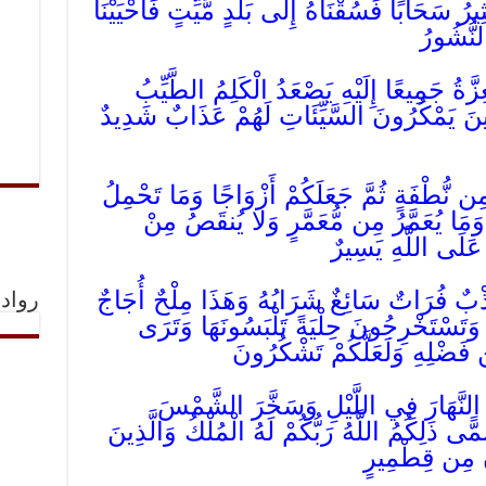
ِيرُ سَحَابًا فَسُقْنَاهُ إِلَى بَلَدٍ مَّيِّتٍ فَأَحْيَيْنَا
لنُّشُورُ
ِزَّةُ جَمِيعًا إِلَيْهِ يَصْعَدُ الْكَلِمُ الطَّيِّبُ
ذِينَ يَمْكُرُونَ السَّيِّئَاتِ لَهُمْ عَذَابٌ شَدِيدٌ
ِن نُّطْفَةٍ ثُمَّ جَعَلَكُمْ أَزْوَاجًا وَمَا تَحْمِلُ
 وَمَا يُعَمَّرُ مِن مُّعَمَّرٍ وَلا يُنقَصُ مِنْ
 عَلَى اللَّهِ يَسِيرٌ
ْبٌ فُرَاتٌ سَائِغٌ شَرَابُهُ وَهَذَا مِلْحٌ أُجَاجٌ
رواد 
 وَتَسْتَخْرِجُونَ حِلْيَةً تَلْبَسُونَهَا وَتَرَى
ن فَضْلِهِ وَلَعَلَّكُمْ تَشْكُرُونَ
جُ النَّهَارَ فِي اللَّيْلِ وَسَخَّرَ الشَّمْسَ
ًى ذَلِكُمُ اللَّهُ رَبُّكُمْ لَهُ الْمُلْكُ وَالَّذِينَ
َ مِن قِطْمِيرٍ