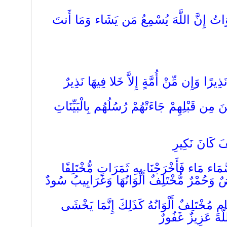
وَاتُ إِنَّ اللَّهَ يُسْمِعُ مَن يَشَاء وَمَا أَنتَ
َذِيرًا وَإِن مِّنْ أُمَّةٍ إِلاَّ خَلا فِيهَا نَذِيرٌ
نَ مِن قَبْلِهِمْ جَاءَتْهُمْ رُسُلُهُم بِالْبَيِّنَاتِ
فَ كَانَ نَكِيرِ
َّمَاء مَاء فَأَخْرَجْنَا بِهِ ثَمَرَاتٍ مُّخْتَلِفًا
يضٌ وَحُمْرٌ مُّخْتَلِفٌ أَلْوَانُهَا وَغَرَابِيبُ سُودٌ
مِ مُخْتَلِفٌ أَلْوَانُهُ كَذَلِكَ إِنَّمَا يَخْشَى
للَّهَ عَزِيزٌ غَفُورٌ