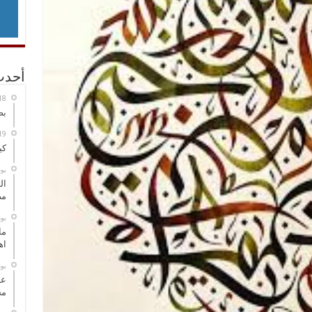
أحدث
بص
كي
‏ي
ال
مض
‏ي
ما
اه
‏ي
عل
مح