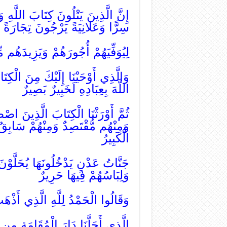
إِنَّ الَّذِينَ يَتْلُونَ كِتَابَ اللَّهِ 
سِرًّا وَعَلانِيَةً يَرْجُونَ تِجَارَةً ل
لِيُوَفِّيَهُمْ أُجُورَهُمْ وَيَزِيدَهُم 
وَالَّذِي أَوْحَيْنَا إِلَيْكَ مِنَ الْكِتَا
اللَّهَ بِعِبَادِهِ لَخَبِيرٌ بَصِيرٌ
ثُمَّ أَوْرَثْنَا الْكِتَابَ الَّذِينَ اصْط
وَمِنْهُم مُّقْتَصِدٌ وَمِنْهُمْ سَابِقٌ 
الْكَبِيرُ
جَنَّاتُ عَدْنٍ يَدْخُلُونَهَا يُحَلَّوْ
وَلِبَاسُهُمْ فِيهَا حَرِيرٌ
وَقَالُوا الْحَمْدُ لِلَّهِ الَّذِي أَذْهَ
الَّذِي أَحَلَّنَا دَارَ الْمُقَامَةِ مِن