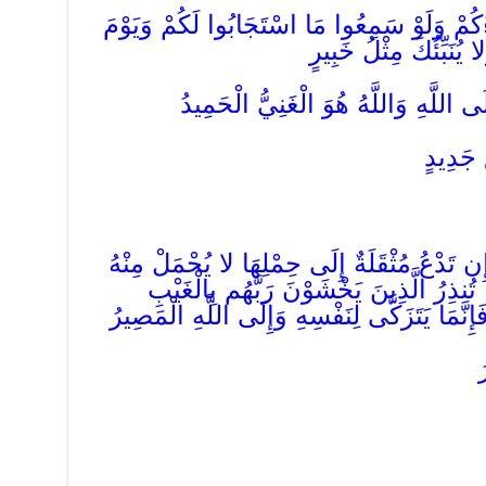
ُمْ وَلَوْ سَمِعُوا مَا اسْتَجَابُوا لَكُمْ وَيَوْمَ
يُنَبِّئُكَ مِثْلُ خَبِيرٍ
لَى اللَّهِ وَاللَّهُ هُوَ الْغَنِيُّ الْحَمِيدُ
ٍ جَدِيدٍ
ن تَدْعُ مُثْقَلَةٌ إِلَى حِمْلِهَا لا يُحْمَلْ مِنْهُ
تُنذِرُ الَّذِينَ يَخْشَوْنَ رَبَّهُم بِالْغَيْبِ
نَّمَا يَتَزَكَّى لِنَفْسِهِ وَإِلَى اللَّهِ الْمَصِيرُ
ُ