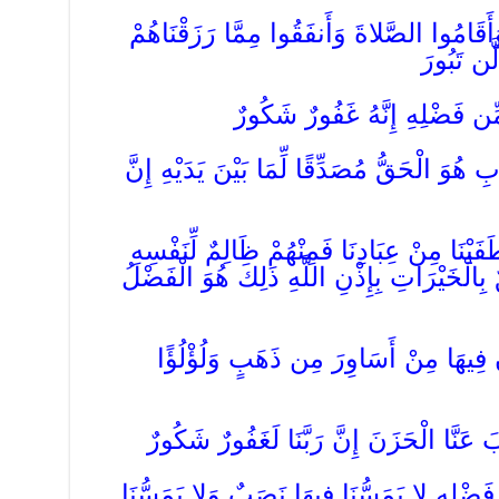
وَأَقَامُوا الصَّلاةَ وَأَنفَقُوا مِمَّا رَزَقْنَاهُمْ
َّن تَبُورَ
مِّن فَضْلِهِ إِنَّهُ غَفُورٌ شَكُورٌ
بِ هُوَ الْحَقُّ مُصَدِّقًا لِّمَا بَيْنَ يَدَيْهِ إِنَّ
َفَيْنَا مِنْ عِبَادِنَا فَمِنْهُمْ ظَالِمٌ لِّنَفْسِهِ
بِالْخَيْرَاتِ بِإِذْنِ اللَّهِ ذَلِكَ هُوَ الْفَضْلُ
نَ فِيهَا مِنْ أَسَاوِرَ مِن ذَهَبٍ وَلُؤْلُؤًا
بَ عَنَّا الْحَزَنَ إِنَّ رَبَّنَا لَغَفُورٌ شَكُورٌ
 فَضْلِهِ لا يَمَسُّنَا فِيهَا نَصَبٌ وَلا يَمَسُّنَا