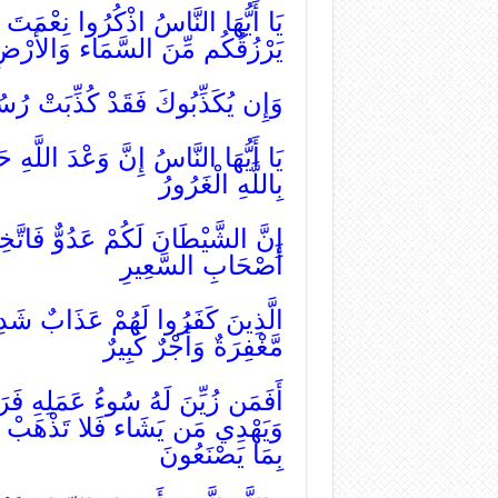
يَا أَيُّهَا النَّاسُ اذْكُرُوا نِعْمَتَ ا
يَرْزُقُكُم مِّنَ السَّمَاء وَالأَرْضِ لا
وَإِن يُكَذِّبُوكَ فَقَدْ كُذِّبَتْ رُسُ
يَا أَيُّهَا النَّاسُ إِنَّ وَعْدَ اللَّهِ حَق
بِاللَّهِ الْغَرُورُ
إِنَّ الشَّيْطَانَ لَكُمْ عَدُوٌّ فَاتَّخِ
أَصْحَابِ السَّعِيرِ
الَّذِينَ كَفَرُوا لَهُمْ عَذَابٌ شَدِ
مَّغْفِرَةٌ وَأَجْرٌ كَبِيرٌ
أَفَمَن زُيِّنَ لَهُ سُوءُ عَمَلِهِ فَر
وَيَهْدِي مَن يَشَاء فَلا تَذْهَبْ نَف
بِمَا يَصْنَعُونَ