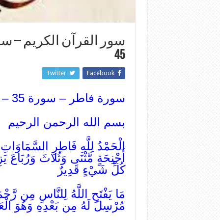
45
Twitter
Facebook
سورة فاطر – سورة 35 – عدد آياتها 45
بسم الله الرحمن الرحيم
الْحَمْدُ لِلَّهِ فَاطِرِ السَّمَاوَات
أَجْنِحَةٍ مَّثْنَى وَثُلاثَ وَرُبَاعَ ي
كُلِّ شَيْءٍ قَدِيرٌ
مَا يَفْتَحِ اللَّهُ لِلنَّاسِ مِن رَّح
مُرْسِلَ لَهُ مِن بَعْدِهِ وَهُوَ الْعَ