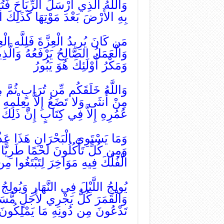
وَاللَّهُ الَّذِي أَرْسَلَ الرِّيَاحَ فَتُث
بِهِ الأَرْضَ بَعْدَ مَوْتِهَا كَذَلِكَ ا
مَن كَانَ يُرِيدُ الْعِزَّةَ فَلِلَّهِ الْع
وَالْعَمَلُ الصَّالِحُ يَرْفَعُهُ وَالَّ
وَمَكْرُ أُوْلَئِكَ هُوَ يَبُورُ
وَاللَّهُ خَلَقَكُم مِّن تُرَابٍ ثُمَّ م
مِنْ أُنثَى وَلا تَضَعُ إِلاَّ بِعِلْمِهِ
عُمُرِهِ إِلاَّ فِي كِتَابٍ إِنَّ ذَلِكَ
وَمَا يَسْتَوِي الْبَحْرَانِ هَذَا عَذ
وَمِن كُلٍّ تَأْكُلُونَ لَحْمًا طَرِيًّا
الْفُلْكَ فِيهِ مَوَاخِرَ لِتَبْتَغُوا مِ
يُولِجُ اللَّيْلَ فِي النَّهَارِ وَيُولِ
وَالْقَمَرَ كُلٌّ يَجْرِي لأَجَلٍ مُّسَمّ
تَدْعُونَ مِن دُونِهِ مَا يَمْلِكُون