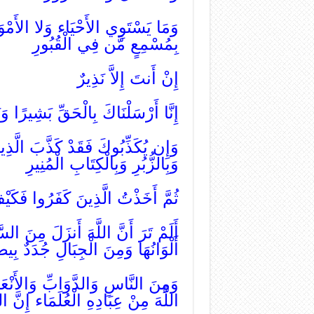
وَمَا يَسْتَوِي الأَحْيَاء وَلا الأَمْ
بِمُسْمِعٍ مَّن فِي الْقُبُورِ
إِنْ أَنتَ إِلاَّ نَذِيرٌ
إِنَّا أَرْسَلْنَاكَ بِالْحَقِّ بَشِيرًا وَن
وَإِن يُكَذِّبُوكَ فَقَدْ كَذَّبَ الَّذِي
وَبِالزُّبُرِ وَبِالْكِتَابِ الْمُنِيرِ
ثُمَّ أَخَذْتُ الَّذِينَ كَفَرُوا فَكَيْ
أَلَمْ تَرَ أَنَّ اللَّهَ أَنزَلَ مِنَ الس
أَلْوَانُهَا وَمِنَ الْجِبَالِ جُدَدٌ بِ
وَمِنَ النَّاسِ وَالدَّوَابِّ وَالأَنْعَا
اللَّهَ مِنْ عِبَادِهِ الْعُلَمَاء إِنَّ ا