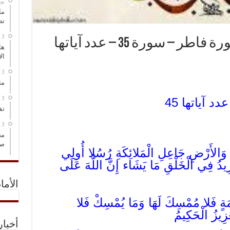
‏ي
ما
تص
سور القرآن الكريم – سورة فاطر – سورة 35 – عدد آياتها
هل
ال
مت
تف
مخ
صو
ِ وَالأَرْضِ جَاعِلِ الْمَلائِكَةِ رُسُلا أُولِي
َزِيدُ فِي الْخَلْقِ مَا يَشَاء إِنَّ اللَّهَ عَلَى
الأما
ْمَةٍ فَلا مُمْسِكَ لَهَا وَمَا يُمْسِكْ فَلا
زِيزُ الْحَكِيمُ
أخبا