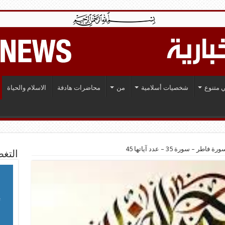
 متنوع
شخصيات أسلامية
من
محاضرات هادفة
الاسلام والحياة
– سورة 35 – عدد آياتها 45
التغط