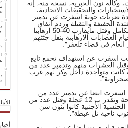
‏ي
ت،
وكالة نون الخبرية
، نسخة منه، إنه
ما
لاستخبارات والتحقيقات الاتحادية،
تص
دة ضربات جوية اسفرت عن تدمير
‏ي
تدة الخفيفة والثقيلة وردم انفاق
هل
موجودة تحت المستودع بالكامل وقتل مايقارب 40-50 ارهابيا
ال
 العصابات الارهابية بنقل جثثهم
العام في قضاء تلعفر”.
مت
بت اسفرت عن استهداف تجمع تابع
تف
وقتل العشرات منهم وتدمير عدد من
 كانت متواجدة داخل وكر لهم غرب
مخ
حراوية”.
صو
ة اسفرت ايضا عن تدمير عدد من
العجلات المفخخة والمصفحة وتقدر ب 12 عجلة وقتل عدد من
الأما
الجنسية الأجنبية كانوا ينون شن
نوب ناحية تل عبطة”.
أخبا
 الجوية اسفرت ايضا عن تدمير مقر