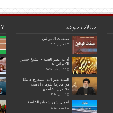
مقالات منوعة
الا
صـفـات المـوالين
2 فبراير,2023
آداب عصر الغيبة – الشيخ حسين
الكوراني 02
20 أغسطس,2019
السيد نصر الله: سنخرج جميعًا
من معركة طوفان الأقصى
منتصرين شامخين
14 يوليو,2024
أعمال شهر شعبان الخاصة
5 مارس,2022