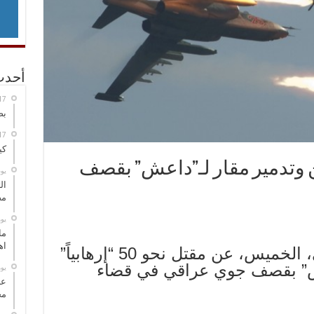
أحدث
بص
كي
 وتدمير مقار لـ”داعش” بقصف
‏ي
ال
مض
‏ي
ما
اه
اعلنت خلية الإعلام الحربي، الخميس، عن مقتل نحو 50 “إرهابياً”
عش” بقصف جوي عراقي في قضاء
‏ي
عل
مح