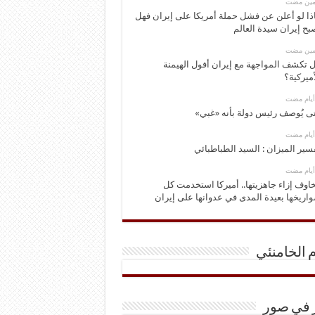
ومين مضت
ذا لو أعلن عن فشل حملة أمريكا على إيران فهل
بح إيران سيدة العالم
ومين مضت
 تكشف المواجهة مع إيران أفول الهيمنة
أميركية؟
ى يُوصف رئيس دولة بأنه «غبي»
سير الميزان : السيد الطباطبائي
اوف إزاء جاهزيتها.. أميركا استخدمت كل
اريخها بعيدة المدى في عدوانها على إيران
م الخامنئي
ر في صور