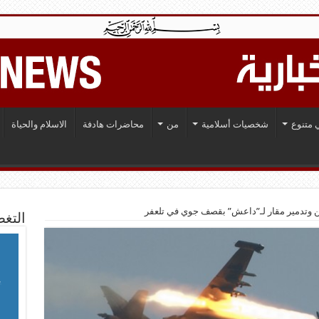
 متنوع
شخصيات أسلامية
من
محاضرات هادفة
الاسلام والحياة
ن وتدمير مقار لـ”داعش” بقصف جوي في تلعفر
التغط