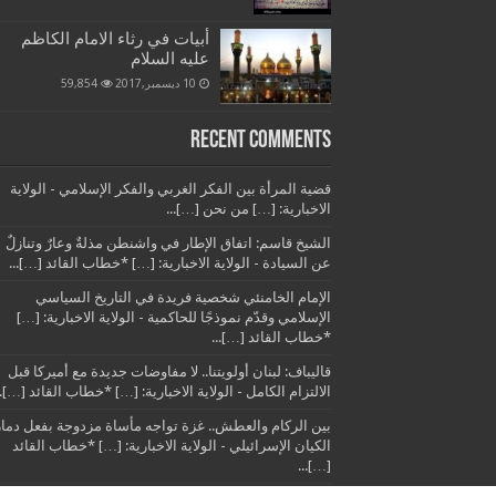
أبيات في رثاء الامام الكاظم
عليه السلام
10 ديسمبر,2017
59,854
Recent Comments
قضية المرأة بين الفكر الغربي والفكر الإسلامي - الولاية
الاخبارية: […] من نحن […]...
الشيخ قاسم: اتفاق الإطار في واشنطن مذلةٌ وعارٌ وتنازلٌ
عن السيادة - الولاية الاخبارية: […] *خطاب القائد […]...
الإمام الخامنئي شخصية فريدة في التاريخ السياسي
الإسلامي وقدّم نموذجًا للحاكمية - الولاية الاخبارية: […]
*خطاب القائد […]...
قاليباف: لبنان أولويتنا.. لا مفاوضات جديدة مع أميركا قبل
الالتزام الكامل - الولاية الاخبارية: […] *خطاب القائد […]..
بين الركام والعطش.. غزة تواجه مأساة مزدوجة بفعل دمار
الكيان الإسرائيلي - الولاية الاخبارية: […] *خطاب القائد
[…]...