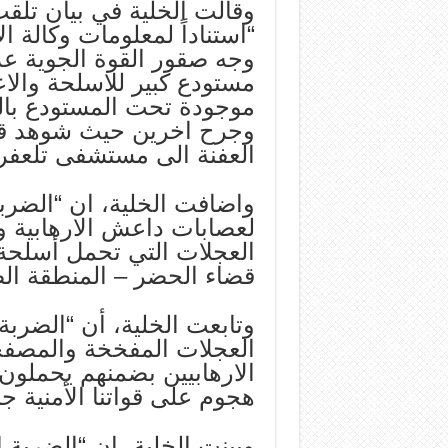
وقالت الخلية في بيان تلق
“استناداً لمعلومات وكالة ا
وجه صقور القوة الجوية ع
مستودع كبير للاسلحة والاع
وجرح اخرين حيث شوهد قيام
العفنة الى مستشفى تلعفر 
واضافت الخلية، ان “الضر
لعصابات داعش الارهابية 
العجلات التي تحمل أسلحة
قضاء الحضر – المنطقة الص
وتابعت الخلية، أن “الضرب
الارهابيين بضمنهم يحملون 
هجوم على قواتنا الأمنية ج
وبينت الخلية، ان “الضربة