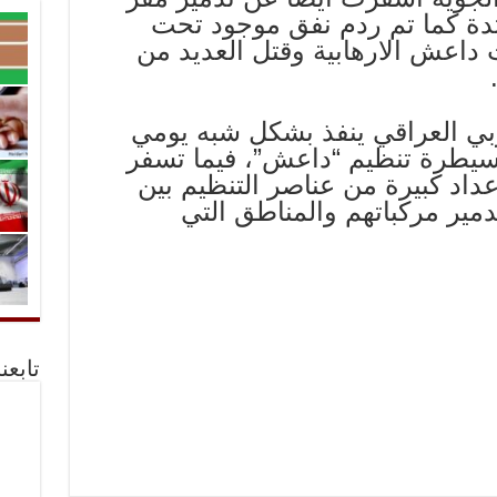
دة كما تم ردم نفق موجود تحت
ت داعش الارهابية وقتل العديد من
بي العراقي ينفذ بشكل شبه يومي
يطرة تنظيم “داعش”، فيما تسفر
اد كبيرة من عناصر التنظيم بين
دمير مركباتهم والمناطق التي
تابعن