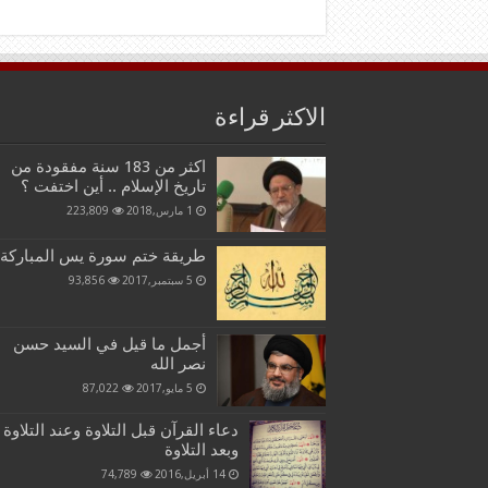
الاكثر قراءة
اكثر من 183 سنة مفقودة من
تاريخ الإسلام .. أين اختفت ؟
1 مارس,2018
223,809
طريقة ختم سورة يس المباركة
5 سبتمبر,2017
93,856
أجمل ما قيل في السيد حسن
نصر الله
5 مايو,2017
87,022
دعاء القرآن قبل التلاوة وعند التلاوة
وبعد التلاوة
14 أبريل,2016
74,789