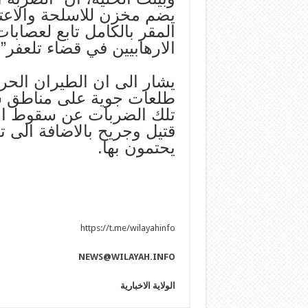
يضم مخزن للاسلحة والاعت
المقر بالكامل تابع لعصابا
الارهابيين في قضاء تلعفر”.
يشار الى ان الطيران الحر
طلعات جوية على مناطق س
تلك الضربات عن سقوط اعد
قتيل وجريح بالاضافة الى ت
يحتمون بها.
https://t.me/wilayahinfo
NEWS@WILAYAH.INFO
الولاية الاخبارية