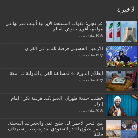
الاخيرة
عراقجي: القوات المسلحة الإيرانية أثبتت قدراتها في
مواجهة أقوى جيوش العالم
الأربعين الحسيني فرصةٌ للتدبر في القرآن
انطلاق الدورة 46 لمسابقة القرآن الدولية في مكة
خطيب جمعة طهران: العدو تكبد هزيمة نكراء أمام
إيران
من البحر الأحمر إلى خليج عدن والجغرافيا المحتلة..
اليمن يطوّق العدو السعودي بقدرة رصد واستهداف
قاتلة