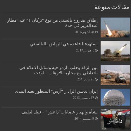
مقالات منوعة
إطلاق صاروخ بالستي من نوع “بركان 1” على مطار
عبدالعزيز في جدة
28 أكتوبر,2016
استهدفنا قاعدة في الرياض بالبالستي
6 فبراير,2017
بين الرقة وحلب، ازدواجية وسائل الاعلام في
التعاطي مع محاربة الارهاب- الوقت
26 مايو,2016
إيران تدشن الرادار “آرش” المتطور بعيد المدى
17 ديسمبر,2013
نشأة وإنهيار عصابات”داعش” – نبيل لطيف
9 ديسمبر,2014