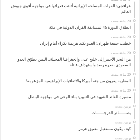
عراقجي: القوات المسلحة الإيرانية أثبتت قدراتها في مواجهة أقوى جيوش
العالم
انطلاق الدورة 46 لمسابقة القرآن الدولية في مكة
خطيب جمعة طهران: العدو تكبد هزيمة نكراء أمام إيران
من البحر الأحمر إلى خليج عدن والجغرافيا المحتلة.. اليمن يطوّق العدو
السعودي بقدرة رصد واستهداف قاتلة
المغاربة يفرون من جنة أميركا والاتفاقيات الإبراهيمية المزعومة!
مسيرة القائد الشهيد في التبيين: بناء الوعي في مواجهة الباطل
‏يومين مضت
بصــــــائر الدرجــــــات
‏يومين مضت
كيف يكون مستقبل مضيق هرمز
‏يومين مضت