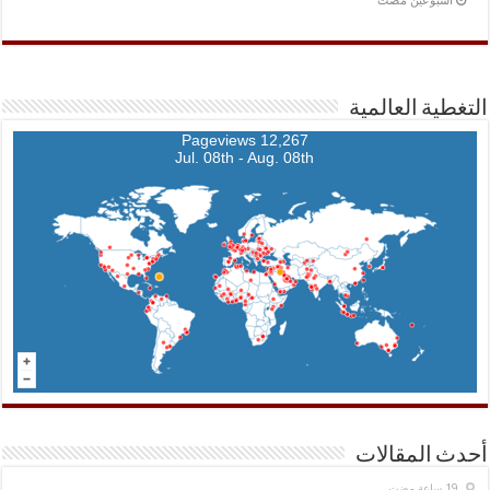
‏أسبوعين مضت
التغطية العالمية
12,267 Pageviews
Jul. 08th - Aug. 08th
أحدث المقالات