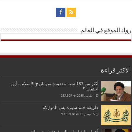
رواد الموقع في العالم
الاكثر قراءة
اكثر من 183 سنة مفقودة من تاريخ الإسلام .. أين
اختفت ؟
1 مارس,2018
223,809
طريقة ختم سورة يس المباركة
5 سبتمبر,2017
93,859
أجمل ما قيل في السيد حسن نصر الله