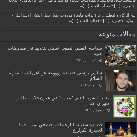
قاليباف: لبنان أولويتنا.. لا مفاوضات جديدة مع أميركا قبل الالتزام الكامل - الولاية
الاخبارية: […] *خطاب القائد […]...
بين الركام والعطش.. غزة تواجه مأساة مزدوجة بفعل دمار الكيان الإسرائيلي -
الولاية الاخبارية: […] *خطاب القائد […]...
مقالات منوعة
سياسة النفس الطويل تعطي نتائجها في مفاوضات
جنيف
18 ديسمبر,2015
سامي يوسف قصيده روووعة عن اهل البيت عليهم
السلام
16 مايو,2017
منقذ البشرية النبي “محمد” في عيون فلاسفة الغرب –
طهران إكنا
26 سبتمبر,2018
قصيدة شعبية باللهجة العراقية في سبب حبنا
لحيدرة الكرار ع
22 نوفمبر,2016