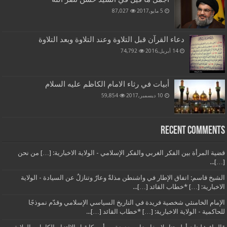
5 مايو,2017
87,027
دعاء القرآن قبل التلاوة وعند التلاوة وبعد التلاوة
14 أبريل,2016
74,792
أبيات في رثاء الامام الكاظم عليه السلام
10 ديسمبر,2017
59,854
Recent Comments
قضية المرأة بين الفكر الغربي والفكر الإسلامي - الولاية الاخبارية: […] من نحن
[…]...
الشيخ قاسم: اتفاق الإطار في واشنطن مذلةٌ وعارٌ وتنازلٌ عن السيادة - الولاية
الاخبارية: […] *خطاب القائد […]...
الإمام الخامنئي شخصية فريدة في التاريخ السياسي الإسلامي وقدّم نموذجًا
للحاكمية - الولاية الاخبارية: […] *خطاب القائد […]...