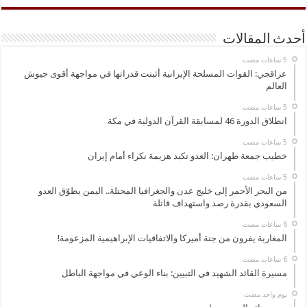
أحدث المقالات
عراقجي: القوات المسلحة الإيرانية أثبتت قدراتها في مواجهة أقوى جيوش
العالم
انطلاق الدورة 46 لمسابقة القرآن الدولية في مكة
خطيب جمعة طهران: العدو تكبد هزيمة نكراء أمام إيران
من البحر الأحمر إلى خليج عدن والجغرافيا المحتلة.. اليمن يطوّق العدو
السعودي بقدرة رصد واستهداف قاتلة
المغاربة يفرون من جنة أميركا والاتفاقيات الإبراهيمية المزعومة!
مسيرة القائد الشهيد في التبيين: بناء الوعي في مواجهة الباطل
‏يوم واحد مضت