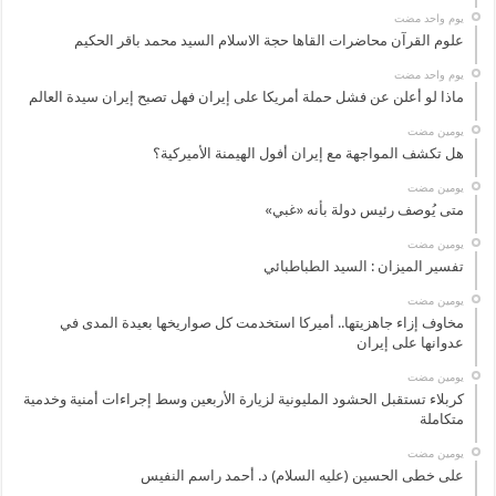
‏يوم واحد مضت
علوم القرآن محاضرات القاها حجة الاسلام السيد محمد باقر الحكيم
‏يوم واحد مضت
ماذا لو أعلن عن فشل حملة أمريكا على إيران فهل تصبح إيران سيدة العالم
‏يومين مضت
هل تكشف المواجهة مع إيران أفول الهيمنة الأميركية؟
‏يومين مضت
متى يُوصف رئيس دولة بأنه «غبي»
‏يومين مضت
تفسير الميزان : السيد الطباطبائي
‏يومين مضت
مخاوف إزاء جاهزيتها.. أميركا استخدمت كل صواريخها بعيدة المدى في
عدوانها على إيران
‏يومين مضت
كربلاء تستقبل الحشود المليونية لزيارة الأربعين وسط إجراءات أمنية وخدمية
متكاملة
‏يومين مضت
على خطى الحسين (عليه السلام) د. أحمد راسم النفيس