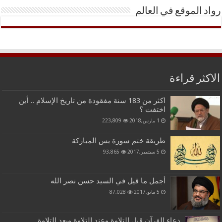
رواد الموقع في العالم
الاكثر قراءة
اكثر من 183 سنة مفقودة من تاريخ الإسلام .. أين
اختفت ؟
1 مارس,2018
223,809
طريقة ختم سورة يس المباركة
5 سبتمبر,2017
93,865
أجمل ما قيل في السيد حسن نصر الله
5 مايو,2017
87,028
دعاء القرآن قبل التلاوة وعند التلاوة وبعد التلاوة