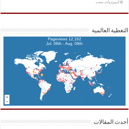
‏أسبوع واحد مضت
التغطية العالمية
12,162 Pageviews
Jul. 08th - Aug. 08th
أحدث المقالات