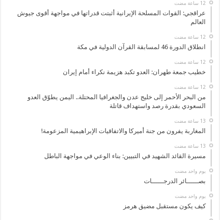
عراقجي: القوات المسلحة الإيرانية أثبتت قدراتها في مواجهة أقوى جيوش
العالم
انطلاق الدورة 46 لمسابقة القرآن الدولية في مكة
خطيب جمعة طهران: العدو تكبد هزيمة نكراء أمام إيران
من البحر الأحمر إلى خليج عدن والجغرافيا المحتلة.. اليمن يطوّق العدو
السعودي بقدرة رصد واستهداف قاتلة
المغاربة يفرون من جنة أميركا والاتفاقيات الإبراهيمية المزعومة!
مسيرة القائد الشهيد في التبيين: بناء الوعي في مواجهة الباطل
‏يوم واحد مضت
بصــــــائر الدرجــــــات
‏يوم واحد مضت
كيف يكون مستقبل مضيق هرمز