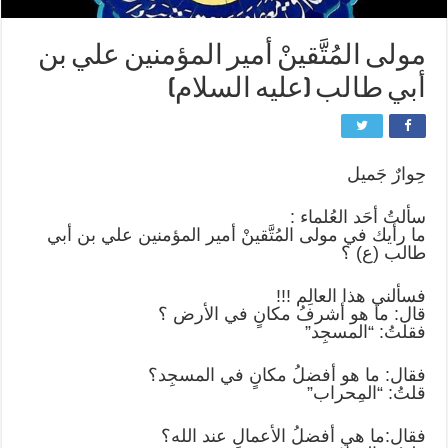
مولى المُتَّقينْ أمير المؤمنين علي بن
أبي طالب (عليه السلام)
حِوارٌ جَميل
سألتُ أحَد العُلماء :
ما رأيك في مولى المُتَّقينْ أمير المؤمنين علي بن أبي
طالب (ع) ؟
فسألني هذا العالِم !!!
قال: ما هو أشرفُ مكانٍ في الأرض ؟
فقلتُ: “المسجِد”
فقال: ما هو أفضلُ مكانٍ في المسجِد؟
قلتُ: “المِحراب”
فقال:ما هي أفضلُ الأعمالِ عند الله؟