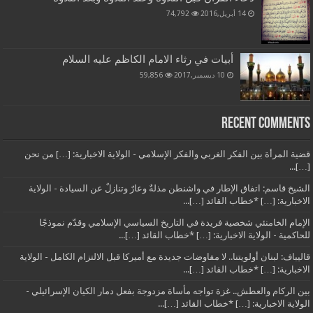
14 أبريل,2016
74,792
أبيات في رثاء الامام الكاظم عليه السلام
10 ديسمبر,2017
59,856
Recent Comments
قضية المرأة بين الفكر الغربي والفكر الإسلامي - الولاية الاخبارية: […] من نحن
[…]...
الشيخ قاسم: اتفاق الإطار في واشنطن مذلةٌ وعارٌ وتنازلٌ عن السيادة - الولاية
الاخبارية: […] *خطاب القائد […]...
الإمام الخامنئي شخصية فريدة في التاريخ السياسي الإسلامي وقدّم نموذجًا
للحاكمية - الولاية الاخبارية: […] *خطاب القائد […]...
قاليباف: لبنان أولويتنا.. لا مفاوضات جديدة مع أميركا قبل الالتزام الكامل - الولاية
الاخبارية: […] *خطاب القائد […]...
بين الركام والعطش.. غزة تواجه مأساة مزدوجة بفعل دمار الكيان الإسرائيلي -
الولاية الاخبارية: […] *خطاب القائد […]...