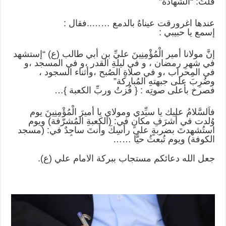
قلتُ: “الشهادة”
عندها اغرورقت عيناهُ بالدمع ……..فقال :
إسمع يا حبيبي :
إنَّ مولانا أمير الْمُؤْمِنِينَ عليِّ بن أبي طالب (ع) “إستشهد
في شهرِ رمضان ، و في ليلةِ القدر ،و في المسجد ،و
في المِحراب ،و في صلاةِ الصُبح ،وأثناء السجود ،
وضُرِبَ على جبهتهِ المُباركة”
فصرخ بأعلى صوتِه : { فُزتُ وربِّ الكعبة }…
فاَلسَّلامُ عليك يا سيِّدي ومولاي يا أميرَ الْمُؤْمِنِينَ يوم
وُلدت في أشرَفِ مكانٍ في: (الكعبةِ المُشرّفة) ويوم
استُشهدتَ بضربةٍ على رأسِكَ وأنتَ ساجِدٌ في: (مسجد
الكوفة) ويوم تُبعثُ حيَّا ……
جعل الله دعائكم مستجاب ببركة الامام علي (ع).