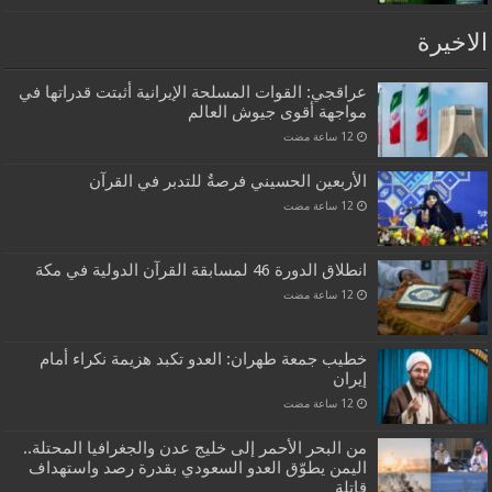
الاخيرة
عراقجي: القوات المسلحة الإيرانية أثبتت قدراتها في
مواجهة أقوى جيوش العالم
الأربعين الحسيني فرصةٌ للتدبر في القرآن
انطلاق الدورة 46 لمسابقة القرآن الدولية في مكة
خطيب جمعة طهران: العدو تكبد هزيمة نكراء أمام
إيران
من البحر الأحمر إلى خليج عدن والجغرافيا المحتلة..
اليمن يطوّق العدو السعودي بقدرة رصد واستهداف
قاتلة