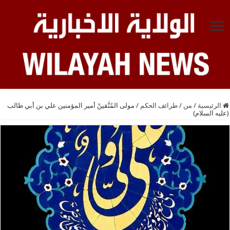
الرئيسية
/
من
/
طرائف الحكم
/
مولى المُتَّقينْ أمير المؤمنين علي بن أبي طالب
(عليه السلام)