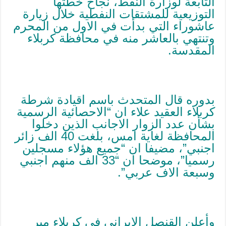
التابعة لوزارة النفط، نجاح خطتها
التوزيعية للمشتقات النفطية خلال زيارة
عاشوراء التي بدأت في الاول من المحرم
وتنتهي بالعاشر منه في محافظة كربلاء
المقدسة.
بدوره قال المتحدث باسم اقيادة شرطة
كربلاء العقيد علاء ان “الاحصائية الرسمية
بشأن عدد الزوار الاجانب الذين دخلوا
المحافظة لغاية امس، بلغت 40 الف زائر
اجنبي”، مضیفا ان “جميع هؤلاء مسجلين
رسميا”، موضحا ان “33 الف منهم اجنبي
وسبعة الاف عربي”.
وأعلن القنصل الايراني في كربلاء مير