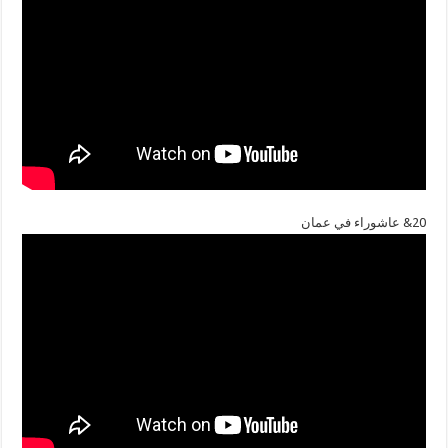
20& عاشوراء في عمان