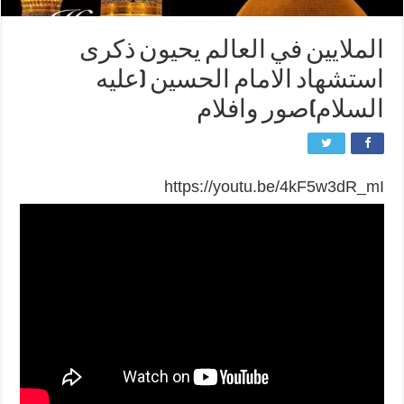
الملايين في العالم يحيون ذكرى
استشهاد الامام الحسين (عليه
السلام)صور وافلام
https://youtu.be/4kF5w3dR_mI