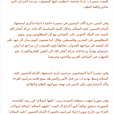
أقيمت مسيرات عزاء ضخمة، انتظمت فيها الصفوف، مرددة المراثي التي
تحكي واقعة الطف.
وفي اليمن، خرج آلاف اليمنيين في مسيرة حاشدة إحياء لذكرى استشهاد
الإمام الحسين عليه السلام، وخلال كلمة بالمناسبة أكد قائد حركة أنصار الله
السيد عبد الملك الحوثي على التضامن مع كل المظلومين ومن بينهم
المظلومين في البحرين وفلسطين، وقال: إننا معنيون اليوم ببذل كل جهد على
كل الصعد في مواجهة العدوان، مخاطباً قوى العدوان: لن نتراجع ابداً ولن
نستسلم نهائياً، ودعا قائد حركة أنصار الله إلى النفير العام والتحرك نحو
الجبهات في الساحل الغربي والحدود وغيرهما
.
وفي نيجيريا أحيا المسلمون مراسم ذكرى إستشهاد الإمام الحسين عليه
السلام وسط تهديدات من قبل الأمن والشرطة بمنع إقامة مراسم العزاء،
وأكد المشاركون على السير في نهجه بمواجهة الظلم والظالم.
وفي سوريا شهدت منطقة السيدة زينب “عليها السلام” في ريف العاصمة
السورية دمشق توافداً كبيراً لاتباع آل البيت “عليهم السلام” إضافة لمواكب
العزاء من خارج سوريا إحياء لمراسم عاشوراء الإمام الحسين “عليه السلام
“
،