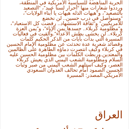
الحرية المناهضة للسياسية الأمريكية في المنطقة،
ورددوا شعارات منها “أحرار لسنا عبيد”، “التصعيد
بالتصعيد”، و”هيهات الذله هيهات يا أبناء الولايات”،
“وسنواصل في درب حسين.. لن نخضع
للأمريكيين” و”ثقافة الاستشهاد.. رفضت كل الاستعباد”،
و”مظلومية كربلاء.. جسدها يمن الإباء”، و”يمن العزة
كربلاء.. لن يخشى بطش الأعداء”.وألقيت في فعاليات
المسيرة التي بدأت بآيات من الذكر الحكيم كلمات
وقصائد شعرية عدة تحدثت عن مظلومية الإمام الحسين
في كربلاء وكيف انتصرت دماؤه الطاهرة على الظالمين
والمعتدين.وربطت الكلمات بين مظلومية الحسين عليه
السلام ومظلومية الشعب اليمني الذي يعيش كربلاء
العصر، وكيف استلهم الشعب اليمني من صبر وثبات
الحسين الصمود أمام تحالف العدوان السعودي
الأمريكي.المصدر: المسيرة
العراق