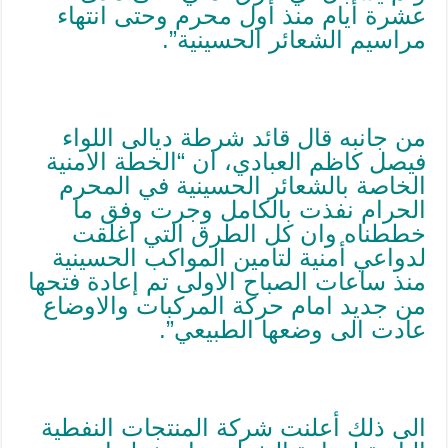
عشرة أيام منذ أول محرم وحتى انتهاء
مراسيم الشعائر الحسينية”.
من جانبه قال قائد شرطة ديالى اللواء
فيصل كاظم العبادي، ان “الخطة الامنية
الخاصة بالشعائر الحسينية في المحرم
الحرام نفذت بالكامل وجرت وفق ما
خططناه وان كل الطرق التي اغلقت
لدواعي أمنية لتامين المواكب الحسينية
منذ ساعات الصباح الاولى تم إعادة فتحها
من جديد امام حركة المركبات والاوضاع
عادت الى وضعها الطبيعي”.
الی ذلك أعلنت شركة المنتجات النفطية