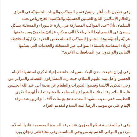
وفي غضون ذلك أعلن رئيسُ قسم المواكب والهيئات الحسينيّة في العراق
والعالم الإسلاميّ التابع للعتبتين الحسينيّة والعبّاسية الحاج رياض نعمة
السلمان بأنّ “عدد المواكب المشاركة في زيارة عاشوراء والمسجّلة بشكلٍ
رسميّ في القسم لهذا العام بلغ 15ألف موكبٍ عزائيّ وخَدَميّ ومن ضمنها
عربيّة وأجنبيّة، وهذا مجموعُ المواكب العاملة ضمن الحدود الإداريّة لمحافظة
كربلاء المقدّسة باستثناء المواكب غير المسجّلة والخدمات التي يقدّمها
الأهالي والوافدون من المحافظات الأخرى”.
وفي إيران شهدت مدن البلاد مسيرات حاشدة إحياء لذكرى استشهاد الإمام
الحسين وأهل بيته عليهم السلام، حيث ردد المشاركون القصائد والمراثي من
وحي الذكرى الأليمة وقدموا النذورات والطعام عن محبة أبي عبد الله الحسين
عليه السلام وقد امتلأت الشوراع والمساجد بالحشود تخليداً لهذه الذكرى
العظيمة، ففي مدينة مشهد المقدسة تجمع مئات آلاف الزائرين عند مرقد
الإمام علي بن موسى الرضا عليه السلام لتقديمِ العزاء.
وفي قم المقدسة تجمّع المعزون عند مرقد السيدة المعصومة عليها السلام،
مرددين المراثي الحسينية من وحيِ المناسبة، وفي محافظتي زنجان ويزد