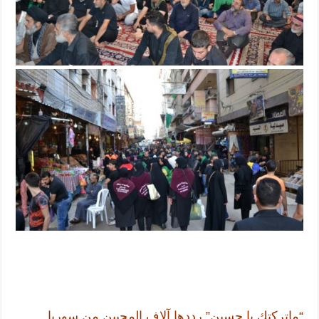
“ماتركتك يا حسين” رددها آلاف المحبين من سوريا