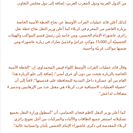
من الدول العربية ودول المغرب العربي، إضافة إلى دول مجلس التعاون.
كذلك أعلن قائد عمليات الفرات الأوسط عن نجاح الخطة الأمنية الخاصة
بزيارة العاشر من المحرم في كربلاء كما أعلن وزير النقل نجاح خطة نقل
زائري عاشوراء الإمام الحسين، ومن جانبه بيّن رئيسُ قسم المواكب والهيئات
الحسينيّة أن 15.000 موكبٍ عزائيّ وخَدَميّ شارك في زيارة عاشوراء ومن
ضمنها مواكب عربيّة وأجنبية
.
وقال قائد عمليات الفرات الأوسط اللواء قيس المحمداوي: إن “الخطة الأمنية
الخاصة بالزيارة نجحت من دون أي خرق أمني”، إضافة إلى خلو الزيارة هذا
العام من أي عسكرة داخل المدينة للمحافظة على قدسيتها”، لافتاً إلى أن
“حصيلة العمليات الاستباقية غرب كربلاء هي مقتل عدد من الإرهابيين وتدمير ٨
مضافات لداعش”.
کما أعلن وزير النقل كاظم فنجان الحمامي، أن “أسطول وزارة النقل بجميع
تشكيلاته استنفر جميع الطاقات والآليات والمركبات من أجل تفويج زائري
كربلاء المقدسة في ذكرى عاشوراء الإمام الحسين بأمان وانسيابية عالية”.