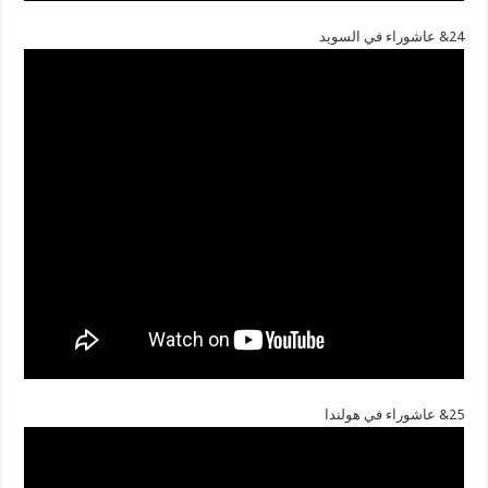
24& عاشوراء في السويد
25& عاشوراء في هولندا