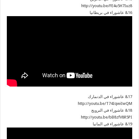
http://youtu.be/FE4u5H7Iuz8
16& عاشوراء في بريطانيا
17& عاشوراء في الدنمارك
http://youtu.be/T74IqwiIwQM
18& عاشوراء في النرويج
http://youtu.be/bB8zfV8R5PI
19& عاشوراء في المانيا