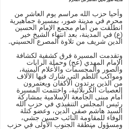
وأحيا حزب الله مراسم يوم العاشر من
محرم في مدينة صور، بمسيرة جماهيرية
انطلقت من أمام مجمع الإمام الحسين
(ع) في المدينة، بعد انتهاء الشيخ خير
الدين شريف من تلاوة المصرع الحسيني.
وتقدمت المسيرة فرق كشفية لكشافة
الإمام المهدي (عج) وحملة الرايات
والصور والمجسمات والأعلام اليمنية،
ومواكب اللطم التي شارك فيها الآلاف
من الذين يرتدون الأكفان ويعتمرون
العصبات الكربلائية، واختتمت المسيرة
أمام مبنى الجامعة الإسلامية بمشاركة
رئيس المجلس التنفيذي في حزب الله
السيد هاشم صفي الدين، وعضو كتلة
الوفاء للمقاومة النائب حسين جشي،
ومسؤول منطقة الجنوب الأولى في حزب