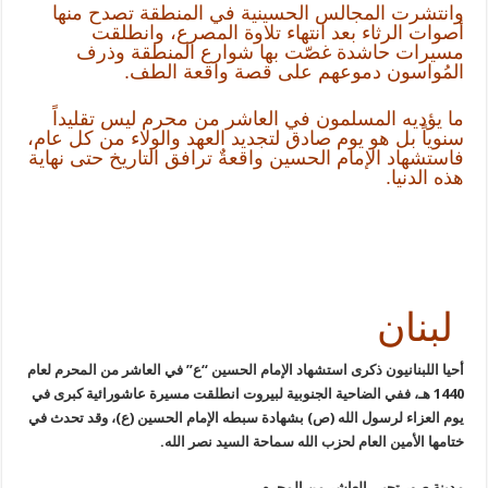
وانتشرت المجالس الحسينية في المنطقة تصدح منها
أصوات الرثاء بعد انتهاء تلاوة المصرع، وانطلقت
مسيرات حاشدة غصّت بها شوارع المنطقة وذرف
المُواسون دموعهم على قصة واقعة الطف.
ما يؤديه المسلمون في العاشر من محرم ليس تقليداً
سنوياً بل هو يوم صادق لتجديد العهد والولاء من كل عام،
فاستشهاد الإمام الحسين واقعةٌ ترافق التاريخ حتى نهاية
هذه الدنيا.
لبنان
أحيا اللبنانيون ذكرى استشهاد الإمام الحسين “ع” في العاشر من المحرم لعام
1440 هـ، ففي الضاحية الجنوبية لبيروت انطلقت مسيرة عاشورائية كبرى في
يوم العزاء لرسول الله (ص) بشهادة سبطه الإمام الحسين (ع)، وقد تحدث في
ختامها الأمين العام لحزب الله سماحة السيد نصر الله.
مدينة صور تحيي العاشر من المحرم