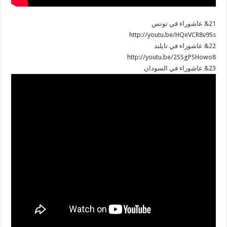
21& عاشوراء في تونس
http://youtu.be/HQeVCR8v9Ss
22& عاشوراء في تايلند
http://youtu.be/2SSgPSHowo8
23& عاشوراء في السودان