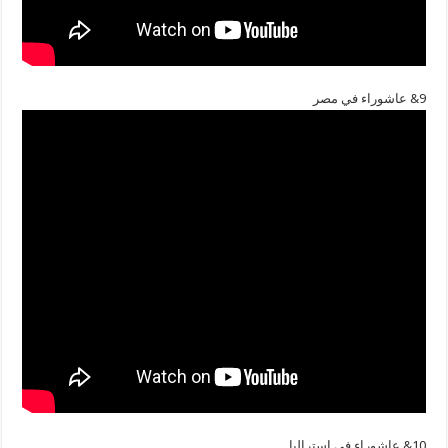
9& عاشوراء في مصر
10& عاشوراء في استراليا