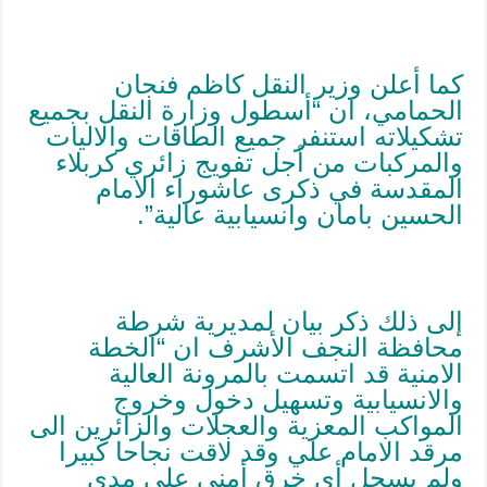
کما أعلن وزير النقل كاظم فنجان
الحمامي، ان “أسطول وزارة النقل بجميع
تشكيلاته استنفر جميع الطاقات والاليات
والمركبات من أجل تفويج زائري كربلاء
المقدسة في ذكرى عاشوراء الامام
الحسين بامان وانسيابية عالية”.
إلى ذلك ذكر بيان لمديرية شرطة
محافظة النجف الأشرف ان “الخطة
الامنية قد اتسمت بالمرونة العالية
والانسيابية وتسهيل دخول وخروج
المواكب المعزية والعجلات والزائرين الى
مرقد الامام علي وقد لاقت نجاحا كبيرا
ولم يسجل أي خرق أمني على مدى