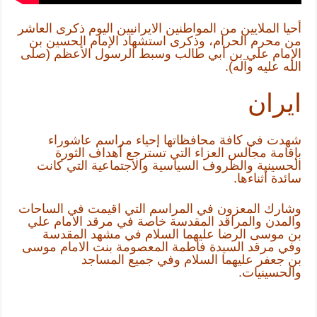
أحيا الملايين من المواطنين الايرانيين اليوم ذكرى العاشر
من محرم الحرام، وذكرى استشهاد الإمام الحسين بن
الإمام علي بن أبي طالب وسبط الرسول الأعظم (صلى
الله عليه وآله).
ايران
شهدت في كافة محافظاتها إحياء مراسم عاشوراء
بإقامة مجالس العزاء التي تسترجع أهداف الثورة
الحسينية والظروف السياسية والاجتماعية التي كانت
سائدة أثناءها.
وشارك المعزون في المراسم التي اقيمت في الساحات
والمدن والمراقد المقدسة خاصة في مرقد الامام علي
بن موسى الرضا عليهما السلام في مشهد المقدسة
وفي مرقد السيدة فاطمة المعصومة بنت الامام موسى
بن جعفر عليهما السلام وفي جميع المساجد
والحسينيات.