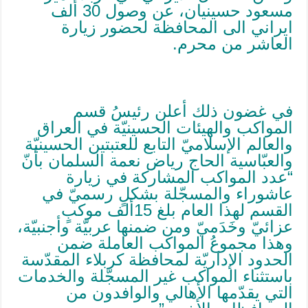
مسعود حسينيان، عن وصول 30 ألف
ايراني الى المحافظة لحضور زيارة
العاشر من محرم.
في غضون ذلك أعلن رئيسُ قسم
المواكب والهيئات الحسينيّة في العراق
والعالم الإسلاميّ التابع للعتبتين الحسينيّة
والعبّاسية الحاج رياض نعمة السلمان بأنّ
“عدد المواكب المشاركة في زيارة
عاشوراء والمسجّلة بشكلٍ رسميّ في
القسم لهذا العام بلغ 15ألف موكبٍ
عزائيّ وخَدَميّ ومن ضمنها عربيّة وأجنبيّة،
وهذا مجموعُ المواكب العاملة ضمن
الحدود الإداريّة لمحافظة كربلاء المقدّسة
باستثناء المواكب غير المسجّلة والخدمات
التي يقدّمها الأهالي والوافدون من