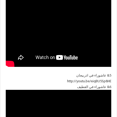
5& عاشوراء في اذربيجان
http://youtu.be/eiqBU5Sp8HE
6& عاشوراء في القطيف