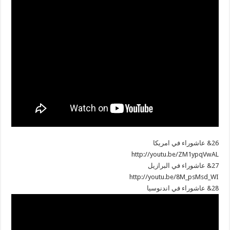
26& عاشوراء في امريكا
http://youtu.be/ZM1ypqVwAL
27& عاشوراء في البرازيل
http://youtu.be/8M_psMsd_WI
28& عاشوراء في اندنوسيا