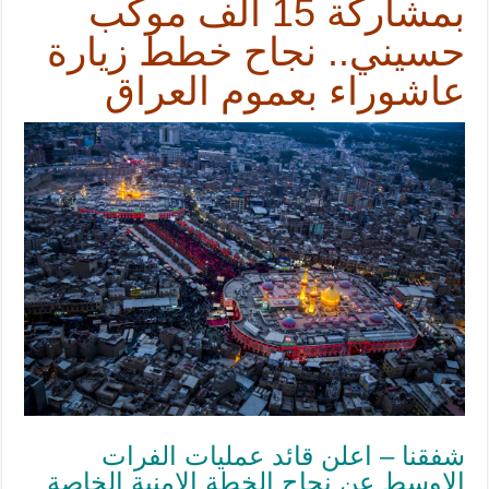
بمشارکة 15 ألف موكب
حسیني.. نجاح خطط زيارة
عاشوراء بعموم العراق
شفقنا – اعلن قائد عمليات الفرات
الاوسط عن نجاح الخطة الامنية الخاصة