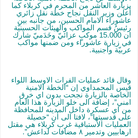
بزيارة العاشر من المحرم في كربلاء كما
أعلن وزير النقل نجاح خطة نقل زائري
عاشوراء الامام الحسين، من جانبه بين
رئيسُ قسم المواكب والهيئات الحسينيّة
ان 15.000 موكبٍ عزائيّ وخَدَميّ شارك
في زيارة عاشوراء ومن ضمنها مواكب
عربيّة وأجنبية.
وقال قائد عمليات الفرات الاوسط اللواء
قيس المحمداوي إن “الخطة الامنية
الخاصة بالزيارة نجحت بدون اي خرق
امني”، إضافة الى خلو الزيارة هذا العام
من اي عسكرة داخل المدينه للمحافظة
على قدسيتها”، لافتا الى أن “حصيلة
العمليات الاستباقية غرب كربلاء هي مقتل
ارهابيين وتدمير ٨ مضافات لداعش”.