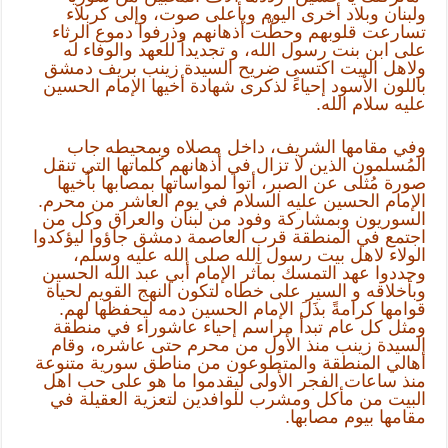
ولبنان وبلاد أخرى اليوم وبأعلى صوت، وإلى كربلاء
تسارعت قلوبهم وحطّت أذهانهم وذرفوا دموع الرثاء
على ابن بنت رسول الله، و تجديداً للعهد والوفاء له
ولاهل البيت اكتسى ضريح السيدة زينب بريف دمشق
باللون الأسود إحياءً لذكرى شهادة أخيها الإمام الحسين
عليه سلام الله.
وفي مقامها الشريف، داخل مصلاه وبمحيطه جاب
المُسلمون الذين لا تزال في أذهانهم كلماتها التي تنقل
صورة مُثلى عن الصبر، أتوا لمواساتها بمصابها بأخيها
الإمام الحسين عليه السلام في يوم العاشر من محرم.
السوريون وبمشاركة وفود من لبنان والعراق وكل من
اجتمع في المنطقة قرب العاصمة دمشق جاؤوا ليؤكدوا
الولاء لاهل بيت رسول الله صلى الله عليه وسلم،
وجددوا عهد التمسك بمآثر الإمام أبي عبد الله الحسين
وبأخلاقه و السير على خطاه لتكون النهج القويم لحياة
قوامها كرامةً بذَلَ الإمام الحسين دمه ليحفظها لهم.
ومثل كل عام تبدأ مراسم إحياء عاشوراء في منطقة
السيدة زينب منذ الأول من محرم حتى عاشره، وقام
أهالي المنطقة والمتطوعون من مناطق سورية متنوعة
منذ ساعات الفجر الأولى ليقدموا ما هو على حب اهل
البيت من مأكل ومشرب للوافدين لتعزية العقيلة في
مقامها بيوم مصابها.