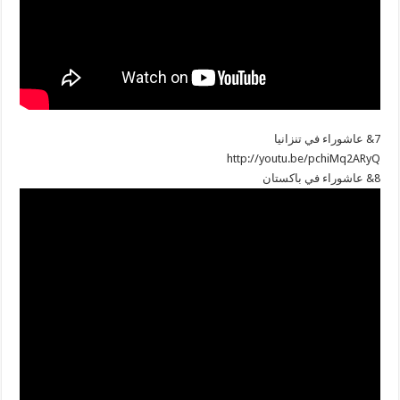
7& عاشوراء في تنزانيا
http://youtu.be/pchiMq2ARyQ
8& عاشوراء في باكستان