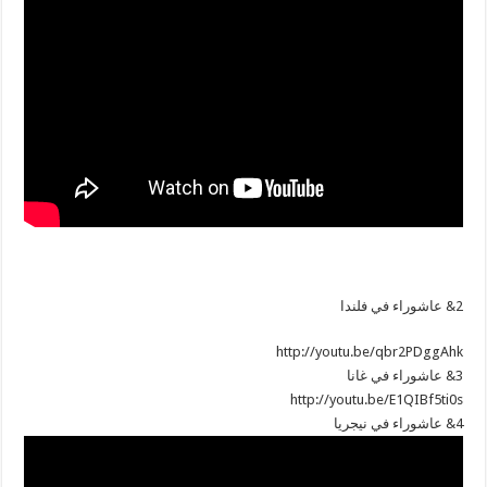
2& عاشوراء في فلندا
http://youtu.be/qbr2PDggAhk
3& عاشوراء في غانا
http://youtu.be/E1QIBf5ti0s
4& عاشوراء في نيجريا