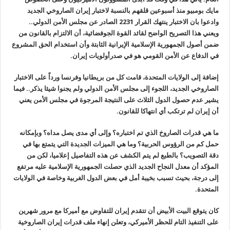
مايك بومبيو منذ أسبوعين قلقهم بالنسبة لاختبار إيران الصاروخي الجديد
وادعوا بان الاختبار ينتهك القرار 2231 الصادر عن مجلس الأمن الدولي..
ويعني هذا التصريح الواضح لقائد القوة الجوفضائية، أن الالتزام بالقانون من
ضمن أصول الجمهورية الإسلامية الإيرانية الثابتة وأن استخدام الحق المشروع
في الدفاع عن الأمن القومي هو في صدرأولويات إيران.
إضافة إلى الولايات المتحدة، قامت كل من بريطانيا وفرنسا ورداً على الاختبار
الصاروخي الجديد، اللجوء إلى مجلس الأمن الدولي ولم يجنوا شيئا يذكر.. فيما
يشير عدم حصول الدول الثلاث على النتيجة المرجوة في مجلس الأمن يعني
أن إيران لم ترتكب أي انتهاكا للقانون.
ما هي قدرات الصاروخ الذي تم اختباره؟ وإلى أي مدى يصل مداه؟ وبإمكانه
حمل كم من الرؤوس الحربية؟ وما هي الميزات الجديدة التي يتمتع بها في
دقة التصويب؟ بالطبع لم يتم الكشف عن هذه التفاصيل إعلاميا، لكن من
المؤكد أن معدل النجاح الجديد الذي حصلت الجمهورية الإسلامية عليه مرتفع
إلى درجة، بحيث تسبب بخيبة أمل في بعض الدول الغربية وخاصة في الولايات
المتحدة.
كان يتوقع البيت الأبيض أن تتقدم إيران للتفاوض مع أميركا مع مرور شهرين
على التنفيذ التام للحظر الأميركي، وتعلن إنهاء ملف قدرات إيران الصاروخية