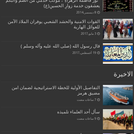
“نُوْرُ فاطمةَ الزّهراءِ”، موكب خدمي من الصم والبكم
يعشقون خدمة زوارِ الحسينِ(ع)
8 ديسمبر,2014
القوات الامنية والحشد الشعبي يوفران الملاذ الآمن
للعوائل الهاربة
3 مايو,2017
قال رسول الله (صلى الله عليه وآله وسلم )
19 أغسطس,2017
الاخيرة
التفاصيل الأولية للخطة الاستراتيجية لضمان امن
مضيق هرمز
سأل أحد العلماء تلميذه