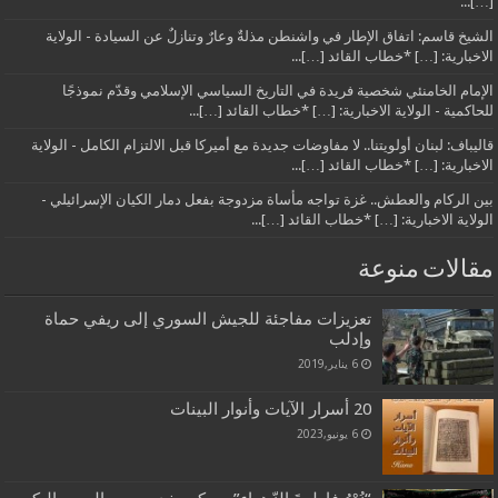
[…]...
الشيخ قاسم: اتفاق الإطار في واشنطن مذلةٌ وعارٌ وتنازلٌ عن السيادة - الولاية
الاخبارية: […] *خطاب القائد […]...
الإمام الخامنئي شخصية فريدة في التاريخ السياسي الإسلامي وقدّم نموذجًا
للحاكمية - الولاية الاخبارية: […] *خطاب القائد […]...
قاليباف: لبنان أولويتنا.. لا مفاوضات جديدة مع أميركا قبل الالتزام الكامل - الولاية
الاخبارية: […] *خطاب القائد […]...
بين الركام والعطش.. غزة تواجه مأساة مزدوجة بفعل دمار الكيان الإسرائيلي -
الولاية الاخبارية: […] *خطاب القائد […]...
مقالات منوعة
تعزيزات مفاجئة للجيش السوري إلى ريفي حماة
وإدلب
6 يناير,2019
20 أسرار الآيات وأنوار البينات
6 يونيو,2023