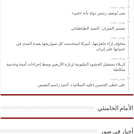
‏يومين مضت
متى يُوصف رئيس دولة بأنه «غبي»
‏يومين مضت
تفسير الميزان : السيد الطباطبائي
‏يومين مضت
مخاوف إزاء جاهزيتها.. أميركا استخدمت كل صواريخها بعيدة المدى في
عدوانها على إيران
‏يومين مضت
كربلاء تستقبل الحشود المليونية لزيارة الأربعين وسط إجراءات أمنية وخدمية
متكاملة
‏يومين مضت
على خطى الحسين (عليه السلام) د. أحمد راسم النفيس
الأمام الخامنئي
أخبار في صور