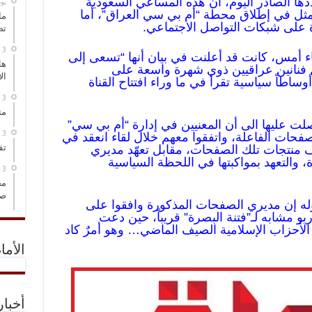
ها الصادر اليوم، ان هذه المساعي السعودية
‏ي
مثل في إطلاق محطة “أم بي سي العراق”، أما
ما
 على شبكات التواصل الاجتماعي.
تص
ساء أمس، كانت قد أعلنت في بيان أنها “تسعى إلى
هل
 فنانين عراقيين ذوي شهرة واسعة على
ال
وساطاً سياسية تقرأ في ما وراء افتتاح القناة
مت
 عليها الى أن المعنيين في إدارة “أم بي سي”
صفحات الفاعلة، واتفقوا معهم خلال لقاء انعقد في
تف
يف منتجات تلك الصفحات، مقابل تعهّد مديري
ناة، والتعهد بمواكبتها في اللحظة السياسية
مخ
صو
ه إن مديري الصفحات المذكورة وافقوا على
و مشابه لـ”فتنة البصرة” قريباً، حين دعت
لأحزاب الإسلامية الصيف الماضي… وهو أمرٌ كاد
الأما
أخبا