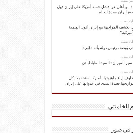
ومين مضت
ذا لو أعلن عن فشل حملة أمريكا على إيران فهل
بح إيران سيدة العالم
 تكشف المواجهة مع إيران أفول الهيمنة
أميركية؟
ى يُوصف رئيس دولة بأنه «غبي»
سير الميزان : السيد الطباطبائي
اوف إزاء جاهزيتها.. أميركا استخدمت كل
اريخها بعيدة المدى في عدوانها على إيران
م الخامنئي
ر في صور