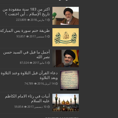
اكثر من 183 سنة مفقودة من
تاريخ الإسلام .. أين اختفت ؟
1 مارس,2018
223,809
طريقة ختم سورة يس المباركة
5 سبتمبر,2017
93,857
أجمل ما قيل في السيد حسن
نصر الله
5 مايو,2017
87,024
دعاء القرآن قبل التلاوة وعند التلاوة
وبعد التلاوة
14 أبريل,2016
74,789
أبيات في رثاء الامام الكاظم
عليه السلام
10 ديسمبر,2017
59,854