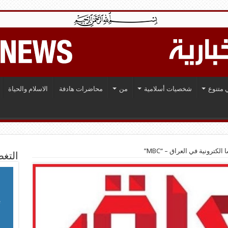
 متنوع
شخصيات أسلامية
من
محاضرات هادفة
الاسلام والحياة
كترونية في العراق – “MBC”
التغط