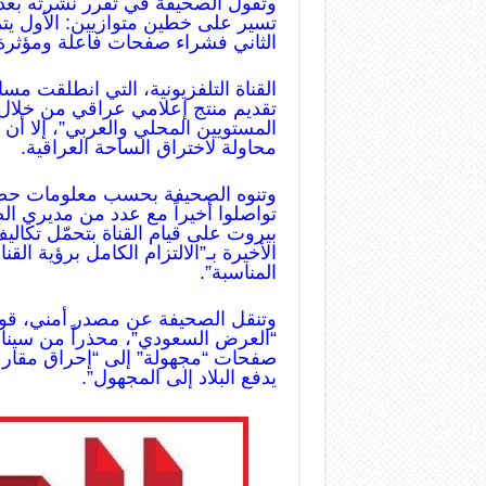
وتقول الصحيفة في تقرر نشرته بعدد
تسير على خطين متوازيين: الأول يت
الثاني فشراء صفحات فاعلة ومؤثرة
القناة التلفزيونية، التي انطلقت م
تقديم منتج إعلامي عراقي من خلال
المستويين المحلي والعربي”، إلا أن أ
محاولة لاختراق الساحة العراقية.
وتنوه الصحيفة بحسب معلومات حصلت
تواصلوا أخيراً مع عدد من مديري ال
بيروت على قيام القناة بتحمّل تكال
الأخيرة بـ”الالتزام الكامل برؤية الق
المناسبة”.
وتنقل الصحيفة عن مصدر أمني، قول
“العرض السعودي”، محذراً من سيناري
صفحات “مجهولة” إلى “إحراق مقار ا
يدفع البلاد إلى المجهول”.