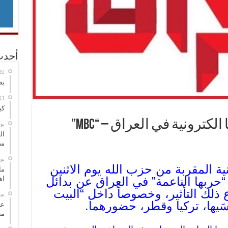
أحدث
بص
كي
ترونية في العراق – “MBC”
‏ي
ال
مض
‏ي
ية المقربة من حزب الله يوم الاثنين
ما
حربها الناعمة” في العراق عن بدائل
اه
ذلك التأثير، وخصوصاً داخل “البيت
‏ي
َيها، تركيا وقطر، حضورهما.
عل
مح