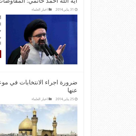
آية الله احمد خاتمي: المفاوضا
31 يناير,2014
اخبار العلماء
أ
ا
خ
ب
ا
ضرورة اجراء الانتخابات في موعد
عنها
25 يناير,2014
اخبار العلماء