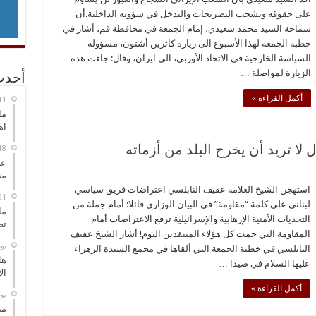
على حقوقه ويشجب التصريحات والتدخل في شؤونه الداخلية.أن
سماحة السيد محمد سعيدي، إمام الجمعة في محافظة قم، أشار في
خطبة الجمعة لهذا الأسبوع الى زيارة كاثرين أشتون، مسؤولة
السياسة الخارجية في الاتحاد الأوربي، الى ايران، وقال: جاءت هذه
الزيارة لمواصلة …
أحدث
أكمل القراءة »
ما
اه
 لا تريد أن يخرج البلد من أزماته
عل
مح
استهجن الشيخ العلامة عفيف النابلسي اعتراضات فريق سياسي
لبناني على كلمة “مقاومة” في البيان الوزاري قائلا: أمام جملة من
ما
التحديات الأمنية الإرهابية والإسرائيلية ترفع الاعتراضات أمام
تص
المقاومة التي حمت كل هؤلاء المنتقدين اليوم! أشار الشيخ عفيف
‏ي
النابلسي في خطبة الجمعة التي ألقاها في مجمع السيدة الزهراء
هل
عليها السلام في صيدا …
ال
أكمل القراءة »
‏ي
مت