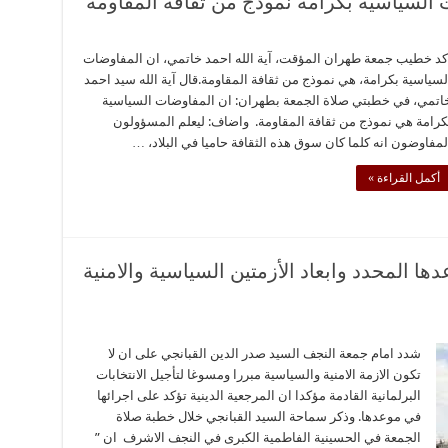
ت السياسية بكرامة نموذج من ثقافة المقاومة
كد خطيب جمعة طهران المؤقت، آية الله احمد خاتمي، ان المفاوضات
لسياسية بكرامة، هي نموذج من ثقافة المقاومة.قال آية الله سيد احمد
اتمي، في خطبتي صلاة الجمعة بطهران: ان المفاوضات السياسية
كرامة هي نموذج من ثقافة المقاومة. واضاف: ليعلم المسؤولون
لمفاوضون انه كلما كان سوق هذه الثقافة حاميا في البلاد، …
أكمل القراءة »
ها المحدد وابعاد الأزمتين السياسية والامنية
شدد امام جمعة النجف السيد صدر الدين القبانجي على ان لا
تكون الازمة الامنية والسياسية مبررا ومسوغا لتأجيل الانتخابات
البرلمانية القادمة مؤكدا ان المرجعية الدينية تؤكد على اجرائها
في موعدها. وذكر سماحة السيد القبانجي خلال خطبة صلاة
الجمعة في الحسينية الفاطمية الكبرى في النجف الاشرف ان ”