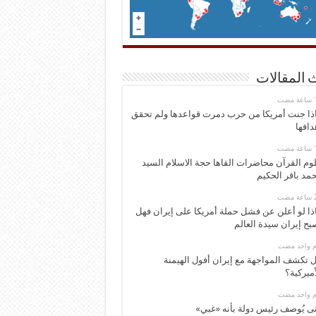
 المقالات
ذا جنت أمريكا من حرب دمرت قواعدها ولم تحقق
دافها
وم القرآن محاضرات القاها حجة الاسلام السيد
مد باقر الحكيم
ذا لو أعلن عن فشل حملة أمريكا على إيران فهل
بح إيران سيدة العالم
وم واحد مضت
 تكشف المواجهة مع إيران أفول الهيمنة
أميركية؟
وم واحد مضت
ى يُوصف رئيس دولة بأنه «غبي»