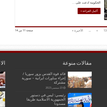
الحكومة ادعت على …
أكمل القراءة »
13
»
...
الأخيرة »
صفحة 11 من 14
مقالات منوعة
الا
قائد قوة القدس يزور سوريا /
إجراء مناورات ايرانية – سورية
مشتركة
23 سبتمبر,2023
رئيسي: ليس في دستور
الجمهورية الاسلامية طريقا
مسدودا