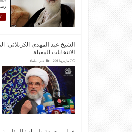
السي
زينب
أك
الشيخ عبد المهدي الكربلائي: ا
الانتخابات المقبلة
7 مارس,2014
اخبار العلماء
خطيب جمعة طهران: المقاومة وات