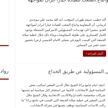
أكد خطيب جمعة طهران المؤقت، آية الله محمد علي موحدي
کرماني، أن المقاومة واتباع الشعب للقيادة خيارا ايران لمواجهة
العدو، مشيرا الى تهديدات المسؤولين الاميركيين المتمثلة بوجود
الخيار العسكري على طاولة المفاوضات.وجاء ذلك خلال خطبة صلاة
الجمعة التي اقيمت اليوم في مصلى الامام الخميني (رض) بحضور
حشد غفير من المصلين …
أكمل القراءة »
ى المسؤولية عن طريق الخداع
رواد 
انتقد امام جامع براثا الشيخ جلال الدين الصغير اساليب بعض
الساسة قبيل الانتخابات، كاشفا عن استئجار كتل سياسية لم يسمها
شركات متخصصة بالخداع والاكاذيب الانتخابية. وقال الشيخ جلال
الدين الصغير في خطبة صلاة الجمعة التي اقيمت في جامع براثا “ما
زالت الاحداث السياسية توظف نفسها في معركة الانتخابات،