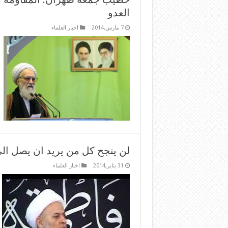
العدو
7 مارس,2014
اخبار العلماء
لن ينجح كل من يريد ان يصل ال
31 يناير,2014
اخبار العلماء