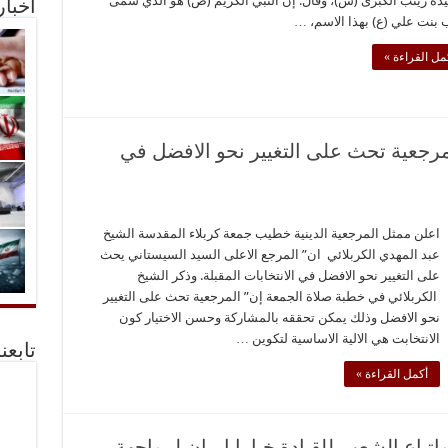
دة زينب الكبرى (س)، وقال: إن النبي الكريم (ص) هو الذي سمى
أخبا
 بنت علي (ع) بهذا الاسم، …
مل القراءة »
لمرجعية تحث على التغيير نحو الافضل في
اعلن ممثل المرجعية الدينية خطيب جمعة كربلاء المقدسة الشيخ
عبد المهدي الكربلائي ان” المرجع الاعلى السيد السيستاني يحث
على التغيير نحو الافضل في الانتخابات المقبلة. وذكر الشيخ
الكربلائي في خطبة صلاة الجمعة إن” المرجعية تحث على التغيير
نحو الافضل وذلك يمكن تحققه بالمشاركة وحسن الاختيار كون
الانتخابت هي الالية الاساسية لتكوين …
تابعن
أكمل القراءة »
باع الشعب للقيادة خيارا ايران لمواجهة