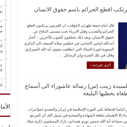
‏ي
يرتكب افظع الجرائم باسم حقوق الانسان
تف
‏ي
قال امام جمعة طهران المؤقت، ان الغربيين يرتكبون افظع
مخ
صو
الجرائم والتعذيب وقتل الابرياء تحت مسمى الدفاع عن
حقوق الانسان، وبعد ذلك يختلقون العيوب للآخرين. – أشار
‏ي
آية الله امامي كاشاني، في خطبتي صلاة الجمعة، الى الذكرى
كر
السنوية لثورة التنباك التي انطلقت بفتوى آية الله الشيرازي،
وس
وقال: في تلك الفترة وإثر الرسائل …
‏ي
عل
أكمل القراءة »
ال
السيدة زينب (س) رسالة عاشوراء الى أسماع
لم
اة بخطبها البليغة
الأما
أمامنا للحفاظ على الثورة الإسلامية في إيران والتصدي لمؤامرات
داء إلا الاهتمام بثقافة الشهادة والتضحية في سبيل الله. أن المرجع
ني سماحة آية الله حسين نوري همداني، بارك للمسلمين ذكرى ميلاد