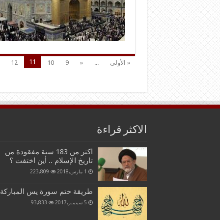
11
« الأولى
...
«
9
10
12
الاكثر قراءة
اكثر من 183 سنة مفقودة من
تاريخ الإسلام .. أين اختفت ؟
1 مارس,2018
223,809
طريقة ختم سورة يس المباركة
5 سبتمبر,2017
93,833