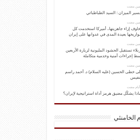
ومين مضت
سير الميزان : السيد الطباطبائي
ومين مضت
اوف إزاء جاهزيتها.. أميركا استخدمت كل
اريخها بعيدة المدى في عدوانها على إيران
ومين مضت
بلاء تستقبل الحشود المليونية لزيارة الأربعين
ط إجراءات أمنية وخدمية متكاملة
ومين مضت
ى خطى الحسين (عليه السلام) د. أحمد راسم
نفيس
اذا يشكّل مضيق هرمز أداة استراتيجية لإيران؟
م الخامنئي