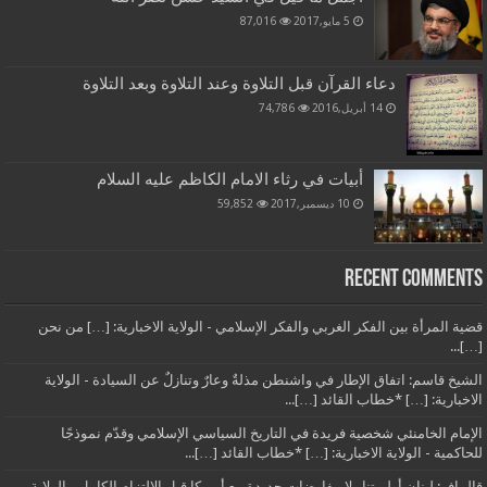
5 مايو,2017
87,016
دعاء القرآن قبل التلاوة وعند التلاوة وبعد التلاوة
14 أبريل,2016
74,786
أبيات في رثاء الامام الكاظم عليه السلام
10 ديسمبر,2017
59,852
Recent Comments
قضية المرأة بين الفكر الغربي والفكر الإسلامي - الولاية الاخبارية: […] من نحن
[…]...
الشيخ قاسم: اتفاق الإطار في واشنطن مذلةٌ وعارٌ وتنازلٌ عن السيادة - الولاية
الاخبارية: […] *خطاب القائد […]...
الإمام الخامنئي شخصية فريدة في التاريخ السياسي الإسلامي وقدّم نموذجًا
للحاكمية - الولاية الاخبارية: […] *خطاب القائد […]...
قاليباف: لبنان أولويتنا.. لا مفاوضات جديدة مع أميركا قبل الالتزام الكامل - الولاية