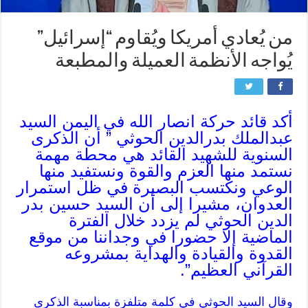
من يُعادي أمريكا ويُقاوم “إسرائيل”
يُواجه الأنظمة العميلة والمطبعة
أكد قائد حركة انصار الله في اليمن السيد
عبدالملك بدرالدين الحوثي ” أن الذكرى
السنوية للشهيد القائد هي محطة مهمة
نستمد منها العزم والقوة ونستفيد منها
الوعي ونكتسب البصيرة في ظل استمرار
العدوان، مشيرا إلى أن السيد حسين بدر
الدين الحوثي لم يزدد خلال الفترة
الماضية إلا حضورا في وجداننا من موقع
القدوة والقيادة والهداية بمشروعه
القرآني العظيم”.
وقال السيد الحوثي في كلمة متلفزة بمناسبة الذكرى