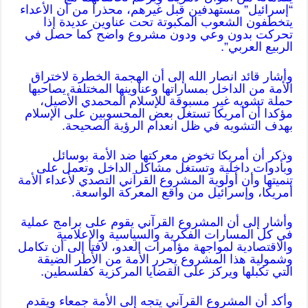
“إسرائيل” مستهدفين قبل غيرهم، محذرا من أن الأعداء
يتخطفون الشعوب المكبوتة تحت عناوين عديدة إذا
تحركت بدون وعي ودون مشروع واضح كما حصل في
الربيع العربي”.
وأشار قائد انصار الله إلى أن الهجمة الخطرة لاختراق
الأمة من الداخل بمساراتها وعناوينها المختلفة يصاحبها
حملة تشويه غير مسبوقة للإسلام المحمدي الأصيل،
مؤكدا أن أمريكا تستغل بعض المحسوبين على الإسلام
بهدف التشويه في ظل انعدام الرؤية الصحيحة.
وذكر أن أمريكا تخوض معركتها ضد الأمة بوسائل
وبأدوات داخلية وتستغل مشاكل الداخل وتعمل على
تنميتها وأن أولوية المشروع القرآني التصدي لأعداء الأمة
أمريكا، وإسرائيل من واقع المعركة الواسعة.
وأشار إلى أن المشروع القرآني يقوم على برامج عملية
في كل المسارات الفكرية والسياسية والإعلامية
والاقتصادية لمواجهة مؤامرات العدو، لافتا إلى أن تكامل
وشمولية هذا المشروع يحرر الأمة من الأطر الضيقة
التي تكبلها ويركز على القضايا المركزية كفلسطين.
وأكد أن المشروع القرآني يتجه إلى الأمة جمعاء ويقدم