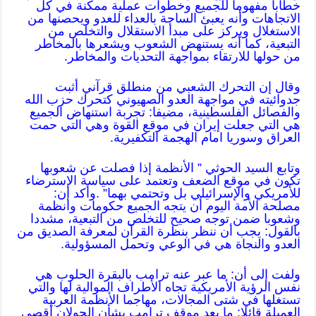
خطابا مفهوما للجميع وخطوات عملية ممكنة في كل
الاتجاهات وأنه يعبئ الساحة بالعداء للعدو ويحصنها من
الاستغلال ويركز على مبدأ الاستقلال والتخلص من
التبعية، كما أنه يستنهض الشعوب ويشعرها بالمخاطر
من حولها للارتقاء بمواجهة التحديات والمخاطر.
وقال إن التحرك الشعبي من منطلق قرآني أثبت
جدوائيته في مواجهة العدو الصهيوني كتحرك حزب الله
والفصائل الفلسطينية، مضيفا: تجربة استنهاض الجميع
هي التي جعلت إيران في موقع القوة وهي التي حمت
العراق وسوريا امام الهجمة التكفيرية.
وتابع السيد الحوثي ” الأنظمة إذا فصلت عن شعوبها
تكون في موقع الضعف وتعتمد على سياسة الاسترضاء
للأمريكي والإسرائيلي بل وتحتمي بهما” .وأكد أن:
مصلحة الأمة اليوم أن يتجه الجميع حكومات وأنظمة
وشعوبا ضمن توجه صحيح للتخلص من التبعية، مشددا
بالقول: يجب أن ننظر بنظرة القرآن لمعرفة الصديق من
العدو والنجاة هي في الوعي وتحمل المسؤولية.
ولفت إلى أن: ما عبر عنه ترامب بالبقرة الحلوب هي
نفس الرؤية الأمريكية تجاه الأطراف الموالية لها والتي
تستغلها في شتى المجالات، مهاجما الأنظمة العربية
العميلة قائلا: ما بعد موقف ترامب بشأن الجولان أقصى