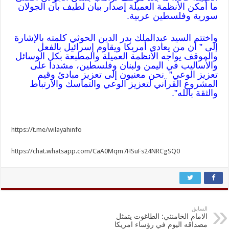
ما أمكن الأنظمة العميلة إصدار بيان لطيف بأن الجولان
سورية وفلسطين عربية.
واختتم السيد عبدالملك بدر الدين الحوثي كلمته بالإشارة
إلى ” أن من يعادي أمريكا ويقاوم إسرائيل بالفعل
والموقف يواجه الأنظمة العميلة والمطبعة بكل الوسائل
والأساليب في اليمن ولبنان وفلسطين، مشددا على
تعزيز الوعي” نحن معنيون إلى تعزيز مبادئ وقيم
المشروع القرآني لتعزيز الوعي والتماسك والارتباط
والثقة بالله”.
https://t.me/wilayahinfo
https://chat.whatsapp.com/CaA0Mqm7HSuFs24NRCgSQ0
السابق
الامام الخامنئي: الطاغوت يتمثل
مصداقه اليوم في رؤساء امريكا