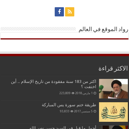
رواد الموقع في العالم
الاكثر قراءة
اكثر من 183 سنة مفقودة من تاريخ الإسلام .. أين
اختفت ؟
1 مارس,2018
223,809
طريقة ختم سورة يس المباركة
5 سبتمبر,2017
93,833
أجمل ما قيل في السيد حسن نصر الله