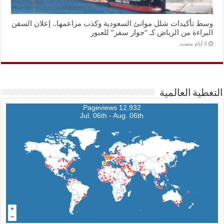
وسط تأكيدات شلل موانئ السعودية وكذب مزاعمها.. إعلان السفن
البراءة من الرياض كـ “جواز سفر” للعبور
التغطية العالمية
12,932 Pageviews
Jul. 06th - Aug. 06th