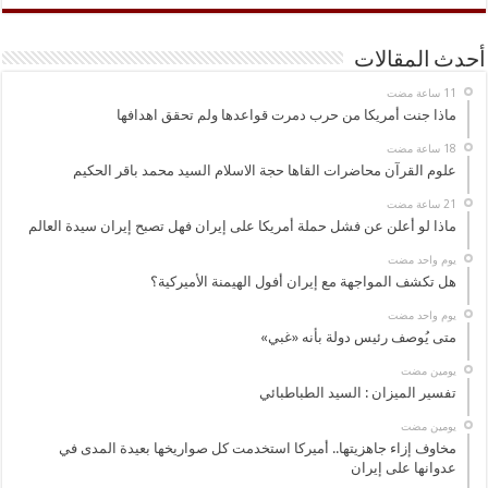
أحدث المقالات
ماذا جنت أمريكا من حرب دمرت قواعدها ولم تحقق اهدافها
علوم القرآن محاضرات القاها حجة الاسلام السيد محمد باقر الحكيم
ماذا لو أعلن عن فشل حملة أمريكا على إيران فهل تصبح إيران سيدة العالم
‏يوم واحد مضت
هل تكشف المواجهة مع إيران أفول الهيمنة الأميركية؟
‏يوم واحد مضت
متى يُوصف رئيس دولة بأنه «غبي»
‏يومين مضت
تفسير الميزان : السيد الطباطبائي
‏يومين مضت
مخاوف إزاء جاهزيتها.. أميركا استخدمت كل صواريخها بعيدة المدى في
عدوانها على إيران