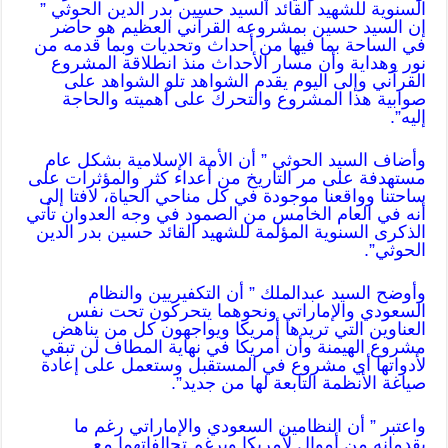
السنوية للشهيد القائد السيد حسين بدر الدين الحوثي ”
إن السيد حسين بمشروعه القرآني العظيم هو حاضر
في الساحة بما فيها من أحداث وتحديات وبما قدمه من
نور وهداية وأن مسار الأحداث منذ انطلاقة المشروع
القرآني وإلى اليوم يقدم الشواهد تلو الشواهد على
صوابية هذا المشروع والتحرك على أهميته والحاجة
إليه”.
وأضاف السيد الحوثي ” أن الأمة الإسلامية بشكل عام
مستهدفة على مر التاريخ من أعداء كثر والمؤثرات على
ساحتنا وواقعنا موجودة في كل مناحي الحياة، لافتا إلى
أنه في العام الخامس من الصمود في وجه العدوان تأتي
الذكرى السنوية المؤلمة للشهيد القائد حسين بدر الدين
الحوثي”.
وأوضح السيد عبدالملك ” أن التكفيريين والنظام
السعودي والإماراتي ونحوهما يتحركون تحت نفس
العناوين التي تريدها أمريكا ويواجهون كل من يناهض
مشروع الهيمنة وأن أمريكا في نهاية المطاف لن تبقي
لأدواتها أي مشروع في المستقبل وستعمل على إعادة
صياغة الأنظمة التابعة لها من جديد”.
واعتبر ” أن النظامين السعودي والإماراتي رغم ما
يقدمانه من أموال لأمريكا وبرغم تحالفاتهما مع