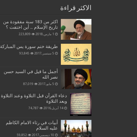
الاكثر قراءة
اكثر من 183 سنة مفقودة من
تاريخ الإسلام .. أين اختفت ؟
1 مارس,2018
223,809
طريقة ختم سورة يس المباركة
5 سبتمبر,2017
93,845
أجمل ما قيل في السيد حسن
نصر الله
5 مايو,2017
87,019
دعاء القرآن قبل التلاوة وعند التلاوة
وبعد التلاوة
14 أبريل,2016
74,787
أبيات في رثاء الامام الكاظم
عليه السلام
10 ديسمبر,2017
59,852