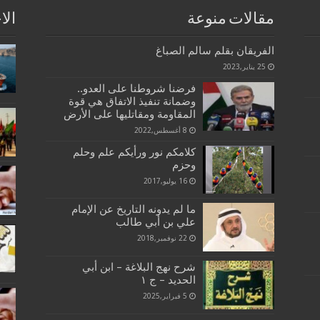
مقالات منوعة
الا
الفريقان بقلم سالم الصباغ
25 يناير,2023
فرضنا شروطنا على العدو..
وضمانة تنفيذ الاتفاق هي قوة
المقاومة ومقاتليها على الأرض
8 أغسطس,2022
كلامكم نور ورأيكم علم وحلم
وحزم
16 يوليو,2017
ما لم يدونه التاريخ عن الإمام
علي بن أبي طالب
22 نوفمبر,2018
شرح نهج البلاغة – ابن أبي
الحديد – ج ١
5 فبراير,2025