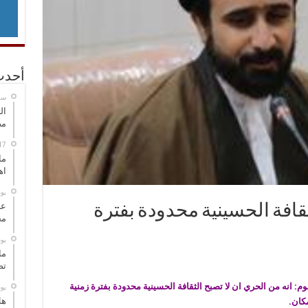
أحدث
‏س
ال
مض
ما
اه
‏ي
عل
ثقافة الحسينية محدودة بفترة
مح
‏ي
ما
تص
وم: انه من الحري ان لا تصبح الثقافة الحسينية محدودة بفترة زمنية
‏ي
هل
كان.