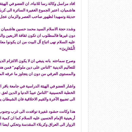
افاد مراسل وكالة رسا للانباء، ان العضو في الهي
هاشمیان، اعتبر الجموع الغفيرة السائرة الى كربل
حديثة وتمهيدا لظهور صاحب العصر والزمان عجل 
وشدد حجة ‌الاسلام السید محمد حسین هاشمیان على
دون غيرها فالمطلوب ان تكون ثقافة الاربعين وا
عليه السلام نهى اتباع آل البيت من ان يكونوا معارين ف
الْمُعَارِینَ»
وصرح سماحته بانه ينبغي ان لا یکون الالتزام الد
للتعاليم الدينية “الناس على دين ملوكهم” فمن ه
والمستوى العرفي من دون ان يتجاوز ما عرفه المج
واشار العضو في الهيئة الدراسية في جامعة باقر
الخطبة الحسينية “الناسُ عبیدُ الدنیا و الدین ل
الى تضييع الآخرة والقيم الاخلاقية فان الشيطان يع
هذا وكانت حشود غفيرة توافدت الى غرب وجنوب غ
أربعينية الإمام الحسين عليه السلام كما ان كمية
الزوار الى العراق وكربلاء المقدسة وتحكي ايضا ال