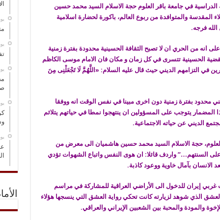
ال
ئة الدراسية في جامعة باقر العلوم حجة ‌الاسلام السید محمد حسین
اء المقدسة والمتوافدة من ربوع العالم، باكورة لحضارة اسلامية
‏ي
الله فرجه.
مت
‏ي
 انه من الحري ان لا تصبح الثقافة الحسينية محدودة بفترة زمنية
تف
لقضية الحسينية تتسرى في كل زمان و مكان فان الامام موسى الكاظم
‏ي
ي التزامهم الديني حيث قال علیه السلام: «اللَّهُمَّ لَا تَجْعَلْنِی مِنَ
مخ
صو
يني محدود بفترة زمنية دون اخرى مبينا في نفس الوقت انه ووفقا
‏ي
ذا المضمار يتوجب على المسؤولين ان ينتهجوا نمطا في حياتهم یتلائم
كر
وس
تمع الديني عن حیاته الاجتماعیة.
‏ي
 العلوم، حجة ‌الاسلام السید محمد حسین هاشمیان الى معرض من
عل
عق علی السنتهم…” واردف قائلا: ان هوى النفس واتباع الشهوات تؤدي
ال
د الانسان بآمال خاوية ووعود كاذبة.
ربي إيران للدخول الى الأراضي العراقية للمشاركة في مراسم
الأما
 العشق الذي شوهد لزيارته كانت تحكي رواية العشق التي ينسجها هؤلاء
إخوة والمودة والمحبة بين الشعبين الإيراني والعراقي.