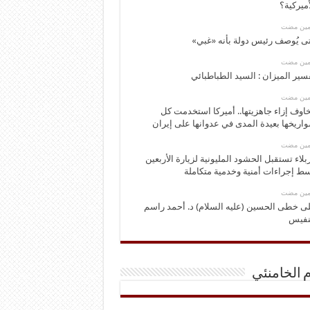
أميركية؟
ومين مضت
ى يُوصف رئيس دولة بأنه «غبي»
ومين مضت
سير الميزان : السيد الطباطبائي
ومين مضت
اوف إزاء جاهزيتها.. أميركا استخدمت كل
اريخها بعيدة المدى في عدوانها على إيران
ومين مضت
بلاء تستقبل الحشود المليونية لزيارة الأربعين
ط إجراءات أمنية وخدمية متكاملة
ومين مضت
ى خطى الحسين (عليه السلام) د. أحمد راسم
نفيس
م الخامنئي