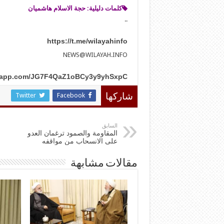
کلمات دلیلیة:
حجة ‌الاسلام هاشمیان
..
https://t.me/wilayahinfo
NEWS@WILAYAH.INFO
atsapp.com/JG7F4QaZ1oBCy3y9yhSxpC
Twitter
Facebook
شاركها
السابق
المقاومة والصمود ترغمان العدو
على الانسحاب من مواقفه
مقالات مشابهة