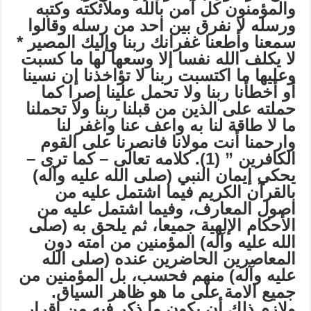
والمؤمنون كل آمن بالله وملائكته وكتبه
ورسله لا نفرق بين احد من رسله وقالوا
سمعنا وأطعنا غفرانك ربنا وإليك المصير *
لا يكلف الله نفسا إلا وسعها لها ما كسبت
وعليها ما اكتسبت ربنا لا تؤاخذنا إن نسينا
أو أخطأنا ربنا ولا تحمل علينا إصرا كما
حملته على الذين من قبلنا ربنا ولا تحملنا
ما لا طاقة لنا به واعف عنا واغفر لنا
وارحمنا أنت مولانا فانصرنا على القوم
الكافرين ” (1). كلامه تعالى – كما ترى –
يحكي إيمان النبي (صلى الله عليه وآله)
بالقرآن الكريم فيما اشتمل عليه من
اصول المعارف، وفيما اشتمل عليه من
الأحكام الإلهية جميعا، ثم يلحق به (صلى
الله عليه وآله) المؤمنين من امته دون
المعاصرين الحاضرين عنده (صلى الله
عليه وآله) منهم فحسب، بل المؤمنين من
جميع الامة على ما هو ظاهر السياق.
ولازم ذلك أن يكون ما ذكر فيه من إقرار