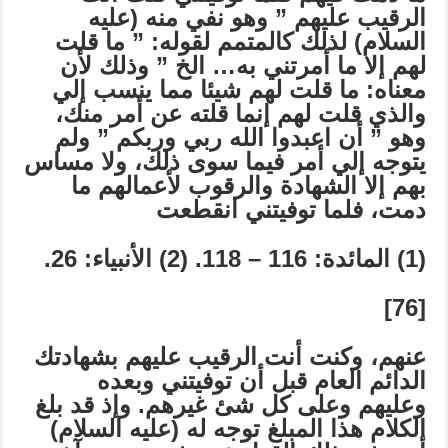
الرقيب عليهم ” وهو نفي منه (عليه
السلام) لذلك كالمتمم لقوله: ” ما قلت
لهم إلا ما أمرتني به… الخ ” وذلك لأن
معناه: ما قلت لهم شيئا مما ينسب إلي
والذي قلت لهم إنما قلته عن أمر منك،
وهو ” أن اعبدوا الله ربي وربكم ” ولم
يتوجه إلي أمر فيما سوى ذلك، ولا مساس
بهم إلا الشهادة والرقوب لأعمالهم ما
دمت، فلما توفيتني انقطعت
(1) المائدة: 116 – 118. (2) الأنبياء: 26.
[76]
عنهم، وكنت أنت الرقيب عليهم بشهادتك
الدائم العام قبل أن توفيتني وبعده
وعليهم وعلى كل شئ غيرهم. وإذ قد بلغ
الكلام هذا المبلغ توجه له (عليه السلام)