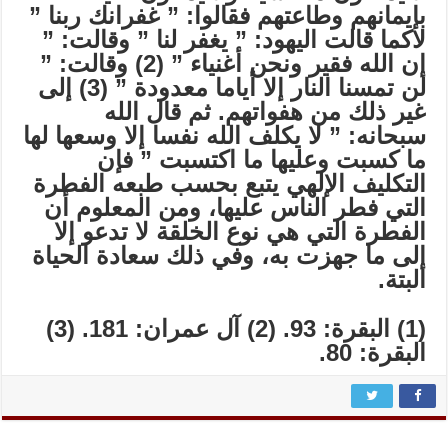
بإيمانهم وطاعتهم فقالوا: ” غفرانك ربنا ”
لاكما قالت اليهود: ” يغفر لنا ” وقالت: ”
إن الله فقير ونحن أغنياء ” (2) وقالت: ”
لن تمسنا النار إلا أياما معدودة ” (3) إلى
غير ذلك من هفواتهم. ثم قال الله
سبحانه: ” لا يكلف الله نفسا إلا وسعها لها
ما كسبت وعليها ما اكتسبت ” فإن
التكليف الإلهي يتبع بحسب طبعه الفطرة
التي فطر الناس عليها، ومن المعلوم أن
الفطرة التي هي نوع الخلقة لا تدعو إلا
إلى ما جهزت به، وفي ذلك سعادة الحياة
البتة.
(1) البقرة: 93. (2) آل عمران: 181. (3)
البقرة: 80.