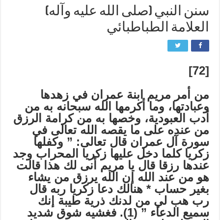
سنن النبي (صلى الله عليه وآله)
العلامة الطباطبائي
[72]
من أمر مريم ابنة عمران في زهدها
وعبادتها، وما أكرمها الله سبحانه به من
أدب العبودية، وخصها به من كرامة الرزق
من عنده على ما يقصه الله تعالى في
سورة آل عمران قال تعالى: ” وكفلها
زكريا كلما دخل عليها زكريا المحراب وجد
عندها رزقا قال يا مريم أنى لك هذا قالت
هو من عند الله إن الله يرزق من يشاء
بغير حساب * هنالك دعا زكريا ربه قال
رب هب لي من لدنك ذرية طيبة إنك
سميع الدعاء ” (1). فغشيه شوق شديد