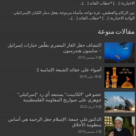
الاخبارية: […] *خطاب القائد […]...
بين الركام والعطش.. غزة تواجه مأساة مزدوجة بفعل دمار الكيان الإسرائيلي -
الولاية الاخبارية: […] *خطاب القائد […]...
مقالات منوعة
اكتشاف حقل الغاز المصري يقلّص خيارات إسرائيل
– سايمون هندرسون
5 سبتمبر,2015
أضواء على عقائد الشيعة الإمامية 2
18 يناير,2019
عضو في “الكابينت” يستبعد أي رد “إسرائيلي”
جوهري على صواريخ المقاومة الفلسطينية
6 أبريل,2023
الدكتورعلي جمعة: الإسلام جعل الرحمة هي أساس
منظومة الأخلاق
2 سبتمبر,2014