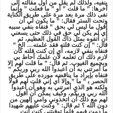
ينفيه، ولذلك لم يقل من أول مقالته إلى
آخرها: ” ما قلت ” أو ” ما فعلت ” وإنما
نفى ذلك مرة بعد مرة على طريق الكناية
وتحت الستر فقال: ” ما يكون لي أن
أقول ما ليس لي بحق ” فنفاه بنفي سببه
أي لم يكن لي حق في ذلك حتى يسعني
أن أتفوه بمثل ذاك القول العظيم، ثم
قال: ” إن كنت قلته فقد علمته… الخ ”
فنفاه بنفي لازمه، أي إن كنت قلته كان
لازم ذلك أن تعلمه لأن علمك أحاط بي
وبجميع الغيوب. ثم قال: ” ما قلت لهم إلا
ما أمرتني به أن اعبدوا الله ربي وربكم ”
فنفاه بإيراد ما يناقضه مورده على طريق
الحصر ب‍ ” ما ” وإلا أي إني قلت لهم قولا
ولكنه هو الذي أمرتني به وهو أن اعبدوا
الله ربي وربكم، وكيف يمكن أن أقول
لهم مع ذلك أن اتخذوني وامي إلهين من
دون الله ؟ ثم قال: ” وكنت عليهم شهيدا
ما دمت فيهم فلما توفيتني كنت أنت