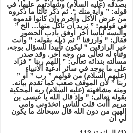
بصدقه (عليه السلام) وشهادتهم عليها، في
قوله: ” وآية منك “. ثم ذكر ثالثا ما ذكروه
من عرض الأكل وأخره وإن كانوا قدموه
في قولهم: ” نريد أن نأكل منها… الخ ”
وألبسه لباسا آخر أوفق بأدب الحضور
فقال: ” وارزقنا ” ثم ذيله بقوله: ” وأنت
خير الرازقين ” ليكون تأييدا للسؤال بوجه،
وثناء له تعالى من وجه آخر. وقد صدر
مسألته بندائه تعالى: ” اللهم ربنا ” فزاد
على ما يوجد في سائر أدعية الأنبياء
(عليهم السلام) من قولهم ” رب ” أو ”
ربنا ” لأن الموقف صعب كما تقدم بيانه.
ومنه مشافهته (عليه السلام) ربه المحكية
بقوله تعالى: ” وإذ قال الله يا عيسى بن
مريم أأنت قلت للناس اتخذوني وامي
إلهين من دون الله قال سبحانك ما يكون
لي أن
(1) المائدة: 113.