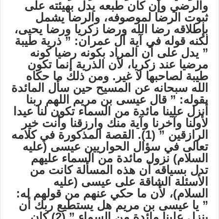
والرضي وإن كان طبعه يدل بهيئته على
ثبوت الرضا لموصوفه، والرضا يشمل
بإطلاقه رضا الله ورضا زكريا ورضا يحيى،
لكنه قوله في آية آل عمران: ” ذرية طيبة
” يدل على أن المراد بكونه رضيا كونه
مرضيا عند زكريا، لأن الذرية إنما تكون
طيبة لصاحبها لا غير. ومن ذلك ما حكاه
الله سبحانه عن المسيح حين سأل المائدة
بقوله: ” قال عيسى بن مريم اللهم ربنا
أنزل علينا مائدة من السماء تكون لنا عيدا
لأولنا وآخرنا وآية منك وارزقنا وأنت خير
الرازقين ” (1). القصة المذكورة في كلامه
تعالى في سؤال الحواريين عيسى (عليه
السلام) نزول مائدة من السماء عليهم
تدل بسياقه أن هذه المسألة كانت من
الأسئلة الشاقة على عيسى (عليه
السلام)، لأن ما حكي عنهم من قولهم له:
” يا عيسى بن مريم هل يستطيع ربك أن
ينزل علينا مائدة من السماء ” (2) كان