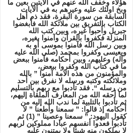
هؤلاء وخفف الله عنهم في الآيتين بعين ما
وبخ اولئك عليه وعيرهم به في الآيات
السابقة من سورة البقرة، فقد ذم أهل
الكتاب بالتفريق بين ملائكة الله فأبغضوا
جبريل وأحبوا غيره، وبين كتب الله
المنزلة فكفروا بالقرآن وآمنوا بغيره،
وبين رسل الله فآمنوا بموسى أو به
وبعيسى وكفروا بمحمد (صلى الله عليه
وآله) وعليهم، وبين أحكامه فآمنوا ببعض
ما في كتاب الله وكفروا ببعض،
والمؤمنون من هذه الامة آمنوا ” بالله
وملائكته وكتبه ورسله لا نفرق بين أحد
من رسله “. فقد تأدبوا مع ربهم بالتسليم
لما أحقه الله من المعارف الملقاة إليهم،
ثم تأدبوا بالتلبية لما ندب الله إليه من
أحكامه إذ قالوا: ” سمعنا وأطعنا ” لا
كقول اليهود: ” سمعنا وعصينا ” (1) ثم
تأدبوا فعدوا أنفسهم عبادا مملوكين لربهم
لا يملكون منه شيئا ولا يمتنون عليه