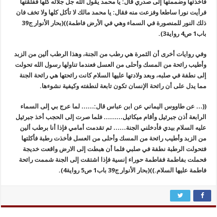
فأخذتها وضممتها إلى صدري قال: يا محمد يقول الله جل جلاله كلها ففلقتها
فرأيت نورا ساطعا وفزعت منه فقال: يا محمد مالك لا تأكل كلها ولا تخف فان
ذلك النور للمنصورة في السماء وهي في الأرض فاطمة))(بحار الأنوار ج39
باب1 ص4 رواية3).
وفي روايات أخرى أن الثمرة هي رطب من الجنة، وهذا الرطب ألين من الزبد
وأطيب رائحة من المسك وأحلى من العسل فعندما تناولها رسول الله تحولت
إلى نطفة في صلبه، وبعد ولادتها عليها السلام كانت رائحتها هي رائحة الجنة
مما يدل على أن رائحة الإنسان تكون تابعة لنطفته وكيفية نشوءها.
((… عن طاووس اليماني عن ابن عباس قال:…… لما عرج بي إلى السماء
الرابعة أذن جبرئيل وأقام ميكائيل……… فلما صرت إلى الحجب أخذ جبرئيل
عليه السلام بيدي فأدخلني الجنة…… ثم تقدمت أمامي فإذا أنا برطب ألين
من الزبد وأطيب رائحة من المسك وأحلى من العسل فأخذت رطبة فأكلتها
فتحولت الرطبة نطفة في صلبي فلما أن هبطت إلى الارض واقعت خديجة
فحملت بفاطمة ففاطمة حوراء إنسية فإذا اشتقت إلى الجنة شممت رائحة
فاطمة عليها السلام.))(بحار الأنوار ج39 باب1 ص5 رواية4).