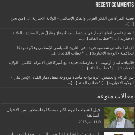
Recent Comments
قضية المرأة بين الفكر الغربي والفكر الإسلامي - الولاية الاخبارية: […] من نحن
[…]...
الشيخ قاسم: اتفاق الإطار في واشنطن مذلةٌ وعارٌ وتنازلٌ عن السيادة - الولاية
الاخبارية: […] *خطاب القائد […]...
الإمام الخامنئي شخصية فريدة في التاريخ السياسي الإسلامي وقدّم نموذجًا
للحاكمية - الولاية الاخبارية: […] *خطاب القائد […]...
قاليباف: لبنان أولويتنا.. لا مفاوضات جديدة مع أميركا قبل الالتزام الكامل - الولاية
الاخبارية: […] *خطاب القائد […]...
بين الركام والعطش.. غزة تواجه مأساة مزدوجة بفعل دمار الكيان الإسرائيلي -
الولاية الاخبارية: […] *خطاب القائد […]...
مقالات منوعة
جيل الشباب اليوم اكثر تمسكا بفلسطين من الاجيال
السابقة
14 يناير,2017
التربية تدعو الطلبة النازحين الى مراجعة المديريات