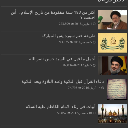
اكثر من 183 سنة مفقودة من تاريخ الإسلام .. أين
اختفت ؟
1 مارس,2018
223,809
طريقة ختم سورة يس المباركة
5 سبتمبر,2017
93,875
أجمل ما قيل في السيد حسن نصر الله
5 مايو,2017
87,034
دعاء القرآن قبل التلاوة وعند التلاوة وبعد التلاوة
14 أبريل,2016
74,795
أبيات في رثاء الامام الكاظم عليه السلام
10 ديسمبر,2017
59,857