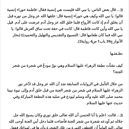
((… قال بعض الناس: يا نبي الله فليست هي إنسية فقال: فاطمة حوراء إنسية
قالوا: يا نبي الله وكيف هي حوراء إنسية قال: خلقها الله عز وجل من نوره قبل
أن يخلق آدم إذ كانت الأرواح فلما خلق الله عز وجل آدم عرضت على آدم. قيل
يا نبي الله وأين كانت فاطمة قال: كانت في حقة تحت ساق العرش قالوا: يا
نبي الله فما كان طعامها قال: التسبيح والتقديس والتهليل والتحميد)) (بحار
الأنوار ج39 باب1 ص4 رواية3).
نطـفتـها
كيف نشأت نطفة الزهراء عليها السلام وهي نورٌ مودعٌ في شجرة من شجر
الجنة؟
من خلال التأمل في الروايات السابقة نجد أن الله عز وجل قد ادّخر نور
الزهراء عليها السلام في شجر من شجر الجنة من قبل خلق آدم وإلى نبوة نبينا
محمد صلى الله عليه وآله وسلم ليودع في صلبه هذه النطفة المباركة وفي
حديث عنها عليها السلام .
((… قالت: اعلم يا أبا الحسن أن الله تعالى خلق نوري وكان يسبح الله جل
جلاله ثم أودعه شجرة من شجر الجنة فأضاءت فلما دخل أبي الجنة أوحى الله
تعالى إليه إلهاماً أن اقتطف الثمرة من تلك الشجرة وأدرها في لهواتك ففعل