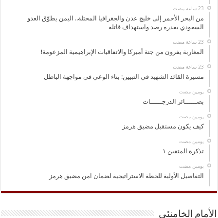
من البحر الأحمر إلى خليج عدن والجغرافيا المحتلة.. اليمن يطوّق العدو
السعودي بقدرة رصد واستهداف قاتلة
المغاربة يفرون من جنة أميركا والاتفاقيات الإبراهيمية المزعومة!
مسيرة القائد الشهيد في التبيين: بناء الوعي في مواجهة الباطل
‏يومين مضت
بصــــــائر الدرجــــــات
‏يومين مضت
كيف يكون مستقبل مضيق هرمز
‏يومين مضت
تذكرة المتقين ١
‏يومين مضت
التفاصيل الأولية للخطة الاستراتيجية لضمان امن مضيق هرمز
الأمام الخامنئي