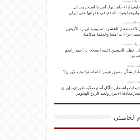
وم واحد مضت
اوف إزاء جاهزيتها.. أميركا استخدمت كل
اريخها بعيدة المدى في عدوانها على إيران
وم واحد مضت
بلاء تستقبل الحشود المليونية لزيارة الأربعين
ط إجراءات أمنية وخدمية متكاملة
وم واحد مضت
ى خطى الحسين (عليه السلام) د. أحمد راسم
نفيس
ومين مضت
اذا يشكّل مضيق هرمز أداة استراتيجية لإيران؟
ومين مضت
ديدات واشنطن تتآكل أمام صلابة طهران.. إيران
سر معادلة الابتزاز وتُعيد الردع الهجومي
م الخامنئي