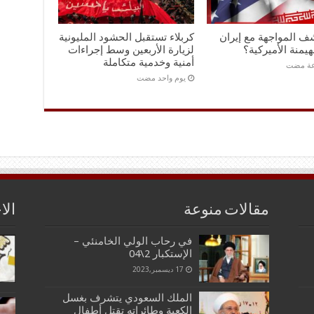
ف المواجهة مع إيران
كربلاء تستقبل الحشود المليونية
هيمنة الأميركية؟
لزيارة الأربعين وسط إجراءات
أمنية وخدمية متكاملة
‏يوم واحد مضت
مقالات منوعة
الا
في رحاب الولي الخامنئي –
الإستكبار 2\04
17 ديسمبر,2023
الملك السعودي يتشرف بغسل
الكعبة وطائراته تقتل أطفال