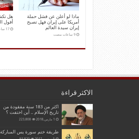
ماذا لو أعلن عن فشل حملة
هل تكش
أمريكا على إيران فهل تصبح
أفول ال
إيران سيدة العالم
الاكثر قراءة
اكثر من 183 سنة مفقودة من
تاريخ الإسلام .. أين اختفت ؟
1 مارس,2018
223,808
طريقة ختم سورة يس المباركة
5 سبتمبر,2017
93,820