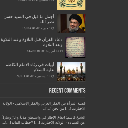
أجمل ما قيل في السيد حسن
نصر الله
5 مايو,2017
87,014
دعاء القرآن قبل التلاوة وعند التلاوة
وبعد التلاوة
14 أبريل,2016
74,786
أبيات في رثاء الامام الكاظم
عليه السلام
10 ديسمبر,2017
59,851
Recent Comments
قضية المرأة بين الفكر الغربي والفكر الإسلامي - الولاية
الاخبارية: […] من نحن […]...
الشيخ قاسم: اتفاق الإطار في واشنطن مذلةٌ وعارٌ وتنازلٌ
عن السيادة - الولاية الاخبارية: […] *خطاب القائد […]...