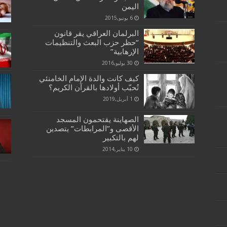
اليمن
6 يونيو,2015
البرلمان العراقي يقر قانون
“حظر حزب البعث والتنظيمات
الإرهابية”
30 يوليو,2016
كيف كانت والدة الإمام الخامنئي
تُحبّب أولادها بالقرآن الكريم؟
1 أبريل,2019
الصهاينة يقتحمون المسجد
الأقصى و”المرابطات” يتصدين
لهم بالتكبير
10 يناير,2014