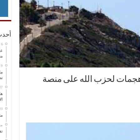
أحدث
عل
مح
ما
هجمات لحزب الله على منصة
تص
هل
ال
مت
‏ي
تف