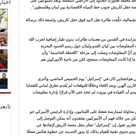
اط محلقة تجاوزت الحدود إلى الأراضي المحتلة، وبعد أسبوعين على
أخبا
صة حقل كاريش جنوب خط المياه الاقتصادية بين لبنان وفلسطين”.
الشمالية، حلّقت طائرة تقل لابيد فوق حقل كاريش، واصفة ذلك برسالة
متزايدة في القدس من هجمات طائرات بدون طيار إضافية لحزب الله
 المفاوضات بين كيان العدو ولبنان حول رسم الحدود البحرية
توى أنّ المفاوضات وصلت إلى مرحلة “اللحظة الحاسمة” وأن
ا إذا كانت المفاوضات ستنجح، لكن من ناحية الأميركيين هم
وس هوكشتاين كان في “إسرائيل” يوم الخميس الماضي، وأجرى
ن ألهرر، وبعد اللقاء وخلافًا للتوقعات لم يُقدم تطرق لبناني للقضايا
بدو أن القيادة في بيروت لم تتخذ حتى الآن قرارًا بإدارة مفاوضات
تابعن
 محاولة لممارسة ضغط على اللبنانيين، وإدارة الرئيس الأميركي جو
كن من خلاله فهم أن الأميركيين يعتقدون أنه يمكن التوصل إلى
ارير تقول إن “إسرائيل” تفكر بنقل منصة كاريش لإبعادها عن
 يبدو جدوى تقنية للقيام بذلك، إذ يدور الحديث عن خطوة تعكس ضعفًا