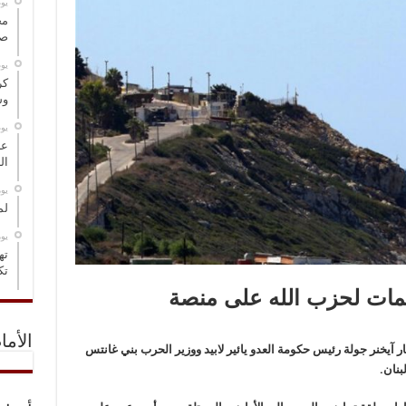
‏ي
مخ
صو
‏ي
كر
وس
‏ي
عل
ال
‏ي
لم
‏ي
ته
تك
مات لحزب الله على منصة
الأما
 آيخنر جولة رئيس حكومة العدو يائير لابيد ووزير الحرب بني غانتس
بنان.