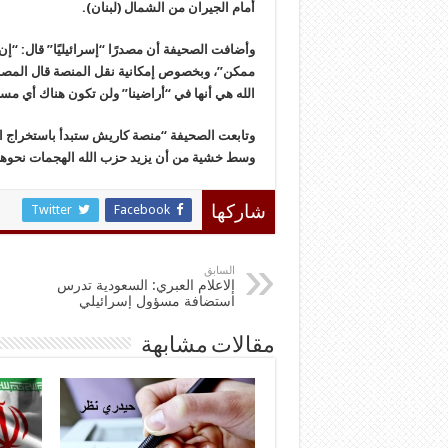
أمام الجيران من الشمال (لبنان).
وأضافت الصحيفة أن مصدرًا “إسرائيليًا” قال: “إ
ممكن”، وبخصوص إمكانية نقل المنصة قال المصدر 
الله هي أنها في “أراضينا” ولن تكون هناك أي م
وتابعت الصحيفة “منصة كاريش ستبدأ باستخراج ال
وسط خشية من أن يزيد حزب الله الهجمات نحوها
Twitter
Facebook
شاركها
السابق
إلاعلام العبري: السعودية تدرس
استضافة مسؤول إسرائيلي
مقالات مشابهة