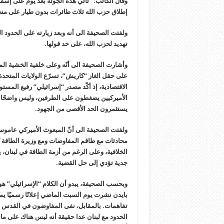
وقال الكاتب: “تأتي هذه الجولة بعد يوم على إسق
إطلاق حزب الله ثلاث طائرات بدون طيار على من
ولفتت الصحيفة الى أنه وبعد زيارته على الحدود 
تهديد لحزب الله، على حد قولها.
وأشارت الصحيفة الى أنّه وعلى خلفية الخشية ال
على حقل الغاز “كاريش”، تسرّع الولايات المتحدة
الاقتصادية، إذ أكّد مصدر “إسرائيلي” رفيع المس
الأميركيين يضغطون على الطرفين، وليس واضحًا م
يستثمرون الحد الأقصى من الجهود.
ولفتت الصحيفة الى أنّ المبعوث الأميركي عام
محادثات مع طاقم المفاوضات ومع وزيرة الطاقة كاري
الخلافية، وعلى الرغم من أزمة الطاقة في لبنان، ي
جدية تؤدي إلى حل القضية.
وبحسب الصحيفة، يبدو أن الكلام “الإسرائيلي” هو
بايدن نشرت يوم السبت الماضي إعلانًا رسميًا يم
تفاهمات. بالمقابل، نفى المفاوضون في القدس تق
الحدود مع لبنان عدا حقيقة أنه ليس هناك على ما