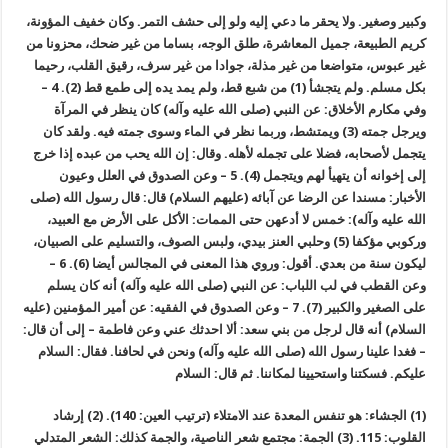
وكبير وصغير. ولا يحقر ما دعي إليه ولو إلى حشف التمر. وكان خفيف المؤونة،
كريم الطبيعة، جميل المعاشرة، طلق الوجه، بساما من غير ضحك، محزونا من
غير عبوس، متواضعا من غير مذلة، جوادا من غير سرف، رقيق القلب، رحيما
بكل مسلم. ولم يتجشأ (1) من شبع قط، ولم يمد يده إلى طمع قط (2). 4 –
وفي مكارم الأخلاق: عن النبي (صلى الله عليه وآله) كان ينظر في المرآة
ويرجل جمته (3) ويمتشط، وربما نظر في الماء وسوى جمته فيه. ولقد كان
يتجمل لأصحابه، فضلا على تجمله لأهله. وقال: إن الله يحب من عبده إذا خرج
إلى إخوانه أن يتهيأ لهم ويتجمل (4). 5 – وعن الصدوق في العلل وعيون
الأخبار: مسندا عن الرضا عن آبائه (عليهم السلام) قال: قال رسول الله (صلى
الله عليه وآله): خمس لا أدعهن حتى الممات: الأكل على الأرض مع العبيد،
وركوبي مؤكفا (5) وحلبي العنز بيدي، ولبس الصوف، والتسليم على الصبيان،
ليكون سنة من بعدي. أقول: وروي هذا المعنى في المجالس أيضا (6). 6 –
وعن القطب في لب اللباب: عن النبي (صلى الله عليه وآله) أنه كان يسلم
على الصغير والكبير (7). 7 – وعن الصدوق في الفقيه: عن أمير المؤمنين (عليه
السلام) أنه قال لرجل من بني سعد: ألا احدثك عني وعن فاطمة – إلى أن قال:
– فغدا علينا رسول الله (صلى الله عليه وآله) ونحن في لحافنا. فقال: السلام
عليكم. فسكتنا واستحيينا لمكاننا. ثم قال: السلام
(1) الجشاء: هو تنفس المعدة عند الامتلاء (ترتيب العين: 140). (2) إرشاد
القلوب: 115. (3) الجمة: مجتمع شعر الناصية، والجمة كذلك: الشعر المتدلي