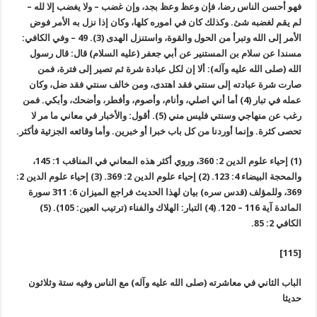
فهو أحسن الناس رضا، فإن وعظ وعظ بجد، وإن غضب – ولا يغضب إلا لله –
لم يقم لغضبه شئ. وكذلك كان في اموره كلها، وكان إذا نزل به الأمر فوض
الأمر إلى الله وتبرأ من الحول والقوة، واستنزل الهدى (3). 49 – وفي الكافي:
مسندا عن سلام بن المستنير عن أبي جعفر (عليه السلام) قال: قال رسول
الله (صلى الله عليه وآله): ألا إن لكل عبادة شرة ثم تصير إلى فترة، فمن
صارت شرة عبادته إلى سنتي فقد اهتدى، ومن خالف سنتي فقد ضل، وكان
عمله في تبار (4) أما أني اصلي، وأنام، وأصوم، وأفطر، وأضحك، وأبكي. فمن
رغب عن منهاجي وسنتي فليس مني (5). أقول: والأخبار في معاني ما مر لا
تحصى كثرة. وإنما أوردنا من كل باب خبرا أو خبرين. وأما وقائعه الجزئية فأكثر.
(1) إحياء علوم الدين 2: 360، وروي أكثر هذه المعاني في المناقب 1: 145،
والمحجة البيضاء 4: 123. (2) إحياء علوم الدين 2: 369. (3) إحياء علوم الدين 2:
369، وللمؤلف (قدس سره) بيان لهذا الحديث فراجع الميزان 6: 311 سورة
المائدة آية 116 – 120. (4) التبار: الهلاك والفناء (ترتيب العين: 105). (5)
الكافي 2: 85.
[115]
الباب الثاني في معاشرته (صلى الله عليه وآله) مع الناس وفيه ستة وثلاثون
حديثا