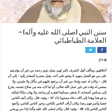
سنن النبي (صلى الله عليه وآله) –
العلامة الطباطبائي
[114]
أخلاقهم، ويتألف أهل الشرف بالبر لهم، يصل ذوي رحمه من غير أن يؤثرهم
على من هو أفضل منهم، لا يجفو على أحد، يقبل معذرة المعتذر إليه – إلى أن
قال: – وكان له عبيد وإماء من غير أن يرتفع عليهم في مأكل ولا ملبس، ولا
يمضي له وقت في غير عمل الله تعالى، أو لما لابد منه من صلاح نفسه، يخرج
إلى بساتين أصحابه، لا يحتقر مسكينا لفقره أو زمانته، ولا يهاب ملكا لملكه،
يدعو هذا وهذا إلى الله دعاء مستويا (1). 47 – وفيه: قال: وكان أبعد الناس
غضبا وأسرعهم رضا، وكان أرأف الناس بالناس، وخير الناس للناس، وأنفع
الناس للناس (2). 48 – وفيه: قال: وكان (صلى الله عليه وآله) إذا سر ورضي