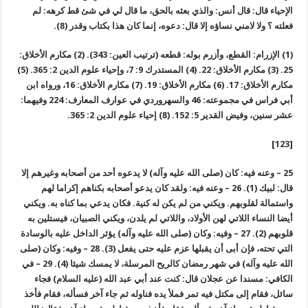
الإحياء قال: قال أنس: والذي بعثه بالحق، ما قال لي في شئ قط كرهه: لم
فعلته ؟ ولا لامني نساؤه إلا قال: دعوه، إنما كان هذا بكتاب وقدر (8).
(1) الإزرام: القطع، وأزرم بوله: قطعه (ترتيب العين: 343). (2) مكارم الأخلاق:
25. (3) مكارم الأخلاق: 22. (4) المستدرك 9: 7، وإحياء علوم الدين 2: 365. (5)
مكارم الأخلاق: 17. (6) مكارم الأخلاق: 19. (7) مكارم الأخلاق: 16، ورواه ابن
أبي فراس في مجموعته: 46 والسهروردي في عوارف المعارف: 224 وفيهما:
عشر سنين، وفيض القدير 5: 152. (8) إحياء علوم الدين 2: 365.
[123]
25 – وعنه فيه: كان (صلى الله عليه وآله) لا يدعوه أحد من أصحابه وغيرهم إلا
قال: لبيك (1). 26 – وعنه فيه: ولقد كان يدعو أصحابه بكناهم إكراما لهم
واستمالة لقلوبهم. ويكني من لم يكن له كنية. فكان يدعي بما كناه به. ويكني
أيضا النساء اللاتي لهن الأولاد، واللاتي لم يلدن، ويكني الصبيان، فيستلين به
قلوبهم (2). 27 – وفيه: وكان (صلى الله عليه وآله) يؤثر الداخل عليه بالوسادة
التي تحته، فإن أبى أن يقبلها عزم عليه حتى يفعل (3). 28 – وفيه: وكان (صلى
الله عليه وآله) في شهر رمضان كالريح المرسلة، لا يمسك شيئا (4). 29 – في
الكافي: مسندا عن عجلان قال: كنت عند أبي عبد الله (عليه السلام) فجاء
سائل، فقام إلى مكتل فيه تمر فملأ يده فناوله ثم جاء آخر فسأله، فقام فأخذ