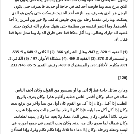
الذي ينزع يده، وما فاوضه أحد قط في حاجة أو حديث فانصرف حتى يكون
الرجل هو الذي ينصرف، وما نازعه أحد الحديث فيسكت حتى يكون هو الذي
يسكت، وما رئي مقدما رجله بين يدي جليس له قط، ولا خير بين أمرين إلا أخذ
بأشدهما. وما انتصر لنفسه من مظلمة حتى ينتهك محارم الله فيكون حينئذ
غضبه لله تبارك وتعالى، وما أكل متكئا قط حتى فارق الدنيا، وما سئل شيئا قط
فقال: لا،
(1) الفقيه 1: 320، ح 947، وعلل الشرائع: 366. (2) الكافي 2: 648 و 5: 535،
والمستدرك 8: 373. (3) الفقيه 3: 469. (4) مشكاة الأنوار: 197. (5) الكافي 2:
661، مكارم الأخلاق: 26، والمستدرك 8: 400، وفيض القدير 5: 85، 145، 233.
[120]
وما رد سائل حاجة قط إلا أتى بها أو بميسور من القول، وكان أخف الناس
صلاة في تمام. وكان أقصر الناس خطبة وأقلهم هذرا. وكان يعرف بالريح
الطيب إذا أقبل. وكان إذا أكل مع القوم كان أول من يبدأ وآخر من يرفع يده،
وكان إذا أكل أكل مما يليه، فإذا كان الرطب والتمر جالت يده، وإذا شرب
شرب ثلاثة أنفاس، وكان يمص الماء مصا، ولا يعبه عبا وكان يمينه لطعامه،
وكان شماله لما سوى ذلك من بدنه. وكان يحب التيمن في جميع اموره، في
لبسه وتنعله وترجله. وكان إذا دعا دعا ثلاثا، وإذا تكلم تكلم وفرا، وإذا استأذن