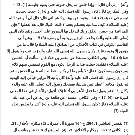
وآله) – إلى أن قال: – وإذا جلس لم يحل حبوته حتى يقوم جليسه (1). 13 –
وفي المكارم: قال: كان رسول الله (صلى الله عليه وآله) إذا حدث بحديث
تبسم في حديثه (2). 14 – وفيه: عن يونس الشيباني قال: قال لي أبو عبد الله
(عليه السلام): كيف مداعبة بعضكم بعضا ؟ قلت: قليلا، قال: هلا تفعلوا ؟ فإن
المداعبة من حسن الخلق وإنك لتدخل بها السرور على أخيك. ولقد كان النبي
(صلى الله عليه وآله) يداعب الرجل يريد به أن يسره (3) 15 – وعن أبي
القاسم الكوفي في كتاب الأخلاق: عن الصادق (عليه السلام) قال: ما من
مؤمن إلا وفيه دعابة، وكان رسول الله (صلى الله عليه وآله) يداعب ولا يقول إلا
حقا (4). 16 – وفي الكافي: مسندا عن معمر بن خلاد قال: سألت أبا الحسن
(عليه السلام) فقلت: جعلت فداك الرجل يكون مع القوم فيمضي بينهم كلام
يمزحون ويضحكون، فقال: لا بأس ما لم يكن – فظننت أنه عنى الفحش – ثم
قال: إن رسول الله (صلى الله عليه وآله) كان يأتيه الأعرابي فيأتي إليه الهدية
ثم يقول مكانه: أعطنا ثمن هديتنا، فيضحك رسول الله (صلى الله عليه وآله)
وكان إذا اغتم يقول: ما فعل الأعرابي أتانا (5). أقول: والأخبار في هذا المعنى
كثيرة جدا (6). 17 – وفي الكافي: مسندا عن طلحة بن زيد عن أبي عبد الله
(عليه السلام) قال: كان رسول الله (صلى الله عليه وآله) أكثر ما يجلس تجاه
القبلة (7).
(1) تفسير العياشي 1: 204، ح 164 سورة آل عمران. (2) مكارم الأخلاق: 21.
(3) الكافي 2: 663، ومكارم الأخلاق: 21. (4) المستدرك 8: 408، ومناقب آل