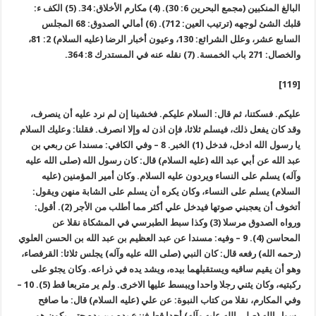
البالغ المنكبين (مجمع البحرين 6: 30). (4) مكارم الأخلاق: 34. (5) الكف ء:
قلبك الشئ لوجهه (ترتيب العين: 712). (6) أمالي الصدوق: 68 المجلس
السابع عشر، وعلل الشرائع: 130، وعيون أخبار الرضا (عليه السلام) 2: 81،
والخصال: 271 باب الخمسة. (7) نقله عنه في المستدرك 8: 364.
[119]
عليكم. فسكتنا، ثم قال: السلام عليكم. فخشينا إن لم نرد عليه أن ينصرف،
وقد كان يفعل ذلك، فيسلم ثلاثا، فإن اذن له وإلا انصرف. فقلنا: وعليك السلام
يا رسول الله ادخل، فدخل (1) الخبر. 8 – وفي الكافي: مسندا عن ربعي بن
عبد الله عن أبي عبد الله (عليه السلام) قال: كان رسول الله (صلى الله عليه
وآله) يسلم على النساء ويردون عليه السلام. وكان أمير المؤمنين (عليه
السلام) يسلم على النساء، وكان يكره أن يسلم على الشابة منهن ويقول:
أتخوف أن يعجبني صوتها فيدخل علي أكثر مما أطلب من الأجر (2). أقول:
ورواه الصدوق مرسلا (3) وكذا سبط الطبرسي في المشكاة نقلا عن
المحاسن (4). 9 – وفيه: مسندا عن عبد العظيم بن عبد الله بن الحسن العلوي
(رحمه الله) رفعه قال: كان النبي (صلى الله عليه وآله) يجلس ثلاثا: القرفصاء،
وهو أن يقيم ساقيه ويستقبلهما بيده، ويشد يده في ذراعه. وكان يجثو على
ركبتيه، وكان يثني رجلا واحدا ويبسط عليها الاخرى. ولم ير متربعا قط (5). 10 –
وفي المكارم، نقلا من كتاب النبوة: عن علي (عليه السلام) قال: ما صافح
رسول الله (صلى الله عليه وآله) أحدا قط فنزع يده من يده حتى يكون هو