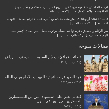
الإمام الخامنئي شخصية فريدة في التاريخ السياسي الإسلامي وقدّم نموذجًا
للحاكمية - الولاية الاخبارية: […] *خطاب القائد […]...
قاليباف: لبنان أولويتنا.. لا مفاوضات جديدة مع أميركا قبل الالتزام الكامل - الولاية
الاخبارية: […] *خطاب القائد […]...
بين الركام والعطش.. غزة تواجه مأساة مزدوجة بفعل دمار الكيان الإسرائيلي -
الولاية الاخبارية: […] *خطاب القائد […]...
مقالات منوعة
«طائف عراقيّ» يحجّم السعودية: أنقرة ترث الرياض
15 ديسمبر,2016
عيد الغدير فرصة لتجديد العهد مع الإمام وولي العالم
20 سبتمبر,2016
كنعاني يعلق على استشهاد اثنين من المستشارين
العسكريين الإيرانيين في سوريا
3 أبريل,2023