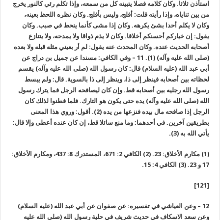
استأذن ثلاثا. وكان كلامه فصلا يتبينه كل من سمعه، وإذا تكلم رئي كالنور يخرج
من بين ثناياه، وإذا رأيته قلت: أفلج، وليس بأفلج. وكان نظره اللحظ بعينه،
وكان لا يكلم أحدا بشئ يكرهه. وكان إذا مشى كأنما ينحط في صبب. وكان
يقول: إن خياركم أحسنكم أخلاقا. وكان لا يذم ذواقا ولا يمدحه، ولا يتنازع
أصحابه الحديث عنده. وكان المحدث عنه يقول: لم أر بعيني مثله قبله ولا بعده
(صلى الله عليه وآله) (1). 11 – وفي الكافي: مسندا عن جميل بن دراج عن
أبي عبد الله (عليه السلام) قال: كان رسول الله (صلى الله عليه وآله) يقسم
لحظاته بين أصحابه فينظر إلى ذا، وينظر إلى ذا بالسوية. قال: ولم يبسط
رسول الله رجليه بين أصحابه قط. وإن كان ليصافحه الرجل فما يترك رسول
الله (صلى الله عليه وآله) يده حتى يكون هو التارك. فلما فطنوا لذلك كان
الرجل إذا صافحه مال بيده فنزعها من يده (2). أقول: وروي هذا المعنى
بطريقين آخرين. في أحدهما: وما منع سائلا قط، إن كان عنده أعطى وإلا قال:
يأتي الله به (3).
(1) مكارم الأخلاق: 23. (2) الكافي 2: 671، المستدرك 8: 437، ومكارم الأخلاق:
17 و 23. (3) الكافي 4: 15.
[121]
12 – وعن العياشي في تفسيره: عن صفوان عن أبي عبد الله (عليه السلام)
وعن سعد الاسكاف في حديث شريف في حلية رسول الله (صلى الله عليه