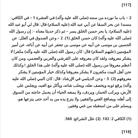
[117]
2 – باب ما نورده من سننه (صلى الله عليه وآله) في العشرة 1 – في الكافي:
مسندا عن بحر السقا عن أبي عبد الله (عليه السلام) قال: قال لي أبو عبد الله
(عليه السلام): يا بحر حسن الخلق يسر – ثم ذكر حديثا معناه -: إن رسول الله
(صلى الله عليه وآله) كان حسن الخلق (1). 2 – وعن الصدوق في العلل: عن
الحسين بن موسى عن أبيه عن موسى بن جعفر عن أبيه عن آبائه، عن أمير
المؤمنين (عليهم السلام) قال: كان رسول الله (صلى الله عليه وآله) مكفرا لا
يشكر معروفه، ولقد كان معروفه على القرشي والعربي والعجمي، ومن كان
أعظم معروفا من رسول الله (صلى الله عليه وآله) على هذا الخلق ! وكذلك
نحن أهل البيت مكفرون لا يشكر معروفنا وكذلك خيار المؤمنين لا يشكر
معروفهم (2). 3 – وعن الديلمي في الإرشاد: قال: كان النبي (صلى الله عليه
وآله) يرقع ثوبه ويخصف نعله، ويحلب شاته، ويأكل مع العبد، ويجلس على
الأرض، ويركب الحمار، ويردف، ولا يمنعه الحياء أن يحمل حاجته من السوق
إلى أهله، ويصافح الغني والفقير، ولا ينزع يده من يد أحد حتى ينزعها هو،
ويسلم على من استقبله من غني وفقير،
(1) الكافي 2: 102. (2) علل الشرائع: 560.
[118]