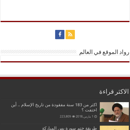
رواد الموقع في العالم
الاكثر قراءة
اكثر من 183 سنة مفقودة من تاريخ الإسلام .. أين
اختفت ؟
1 مارس,2018
223,809
طريقة ختم سورة يس المباركة