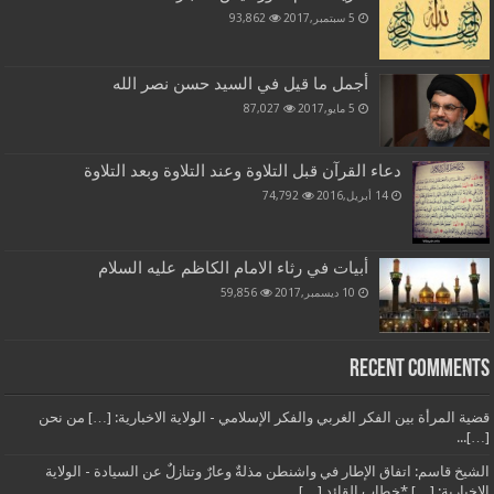
5 سبتمبر,2017
93,862
أجمل ما قيل في السيد حسن نصر الله
5 مايو,2017
87,027
دعاء القرآن قبل التلاوة وعند التلاوة وبعد التلاوة
14 أبريل,2016
74,792
أبيات في رثاء الامام الكاظم عليه السلام
10 ديسمبر,2017
59,856
Recent Comments
قضية المرأة بين الفكر الغربي والفكر الإسلامي - الولاية الاخبارية: […] من نحن
[…]...
الشيخ قاسم: اتفاق الإطار في واشنطن مذلةٌ وعارٌ وتنازلٌ عن السيادة - الولاية
الاخبارية: […] *خطاب القائد […]...