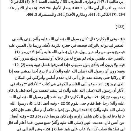
أبي طالب 1: 147، وعوارف المعارف: 133، وكشف الغمة 1: 9. (5) الكافي 2:
663، ومناقب آل أبي طالب 1: 149، وبحار الأنوار 16: 259. (6) بحار الأنوار 16:
294. (7) الكافي 2: 661، ومكارم الأخلاق: 26، والمستدرك 8: 406.
[122]
18 – وفي المكارم: قال: كان رسول الله (صلى الله عليه وآله) يؤتى بالصبي
الصغير ليدعو له بالبركة، فيضعه في حجره تكرمة لأهله. وربما بال الصبي عليه
فيصيح بعض من رآه حين يبول، فيقول (صلى الله عليه وآله): لا تزرموا (1)
بالصبي حتى يقضي بوله، ثم يفرغ له من دعائه أو تسميته ويبلغ سرور أهله
فيه، ولا يرون أنه يتأذى ببول صبيهم، فإذا انصرفوا غسل ثوبه بعده (2). 19 –
وفيه: روي أن رسول الله (صلى الله عليه وآله) كان لا يدع أحدا يمشي معه إذا
كان راكبا حتى يحمله معه، فإن أبى قال: تقدم أمامي وأدركني في المكان
الذي تريد (3). 20 – وعن أبي القاسم الكوفي في كتاب ” الأخلاق “: وجاء في
الآثار أن رسول الله (صلى الله عليه وآله) لم ينتقم لنفسه من أحد قط، بل كان
يعفو ويصفح (4). 21 – وفي المكارم: قال: وما قعد إلى رسول الله (صلى الله
عليه وآله) رجل قط فقام حتى يقوم (5) 22 – وفيه أيضا: قال: كان رسول الله
(صلى الله عليه وآله) إذا فقد الرجل من إخوانه ثلاثة أيام سأل عنه، فإن كان
غائبا دعا له، وإن كان شاهدا زاره، وإن كان مريضا عاده (6). 23 – وفيه أيضا:
عن أنس قال: خدمت النبي (صلى الله عليه وآله) تسع سنين، فما أعلم أنه قال
لي قط: هلا فعلت كذا، ولا عاب علي شيئا قط (7). 24 – وعن الغزالي في