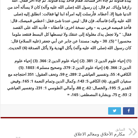
بيده فناوله ثم جاء آخر فسأله، فقام فأخذ بيده فناوله. ثم جاء آخر فقال: الله
رازقنا وإياك. ثم قال: إن رسول الله (صلى الله عليه وآله) كان لا يسأله أحد من
الدنيا شيئا إلا، أعطاه. فأرسلت إليه امرأة ابنا لها فقالت: انطلق إليه (صلى
الله عليه وآله) فاسأله، فإن قال: ليس عندنا شئ فقل: اعطني قميصك، قال:
فأخذ قميصه فرمى به – وفي نسخة اخرى: فأعطاه – فأدبه الله على القصد
فقال: ” ولا تجعل يدك مغلولة إلى عنقك ولا تبسطها كل البسط فتقعد ملوما
محسورا ” (5). 30 – وفيه: مسندا عن جابر عن أبي جعفر (عليه السلام) قال:
كان رسول الله (صلى الله عليه وآله) يأكل الهدية ولا يأكل الصدقة (6) الحديث.
(1) إحياء علوم الدين 2: 381. (2) إحياء علوم الدين 2: 366. (3) إحياء علوم
الدين 2: 366. (4) إحياء علوم الدين 2: 379، وصحيح مسلم 4: 1803. (5)
الكافي 4: 55، وتفسير العياشي 2: 289، ح 59، وتحف العقول: 351 احتجاجه مع
سفيان الثوري. (6) الكافي 5: 143، وكمال الدين وتمام النعمة 1: 165، وفيض
القدير 5: 195، والخصال: 62، ح 88، وأمالي الطوسي 1: 231، وتفسير العياشي
2: 93، ح 75، وبشارة المصطفى: 165، =
السابق
مكارم الأخلاق ومعالم الاعلاق