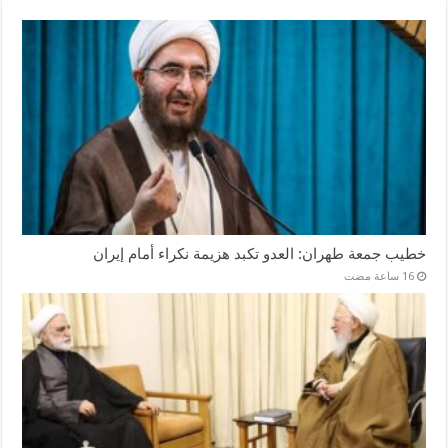
خطيب جمعة طهران: العدو تكبد هزيمة نكراء أمام إيران