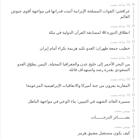
عراقجي: القوات المسلحة الإيرانية أثبتت قدراتها في مواجهة أقوى جيوش
العالم
انطلاق الدورة 46 لمسابقة القرآن الدولية في مكة
خطيب جمعة طهران: العدو تكبد هزيمة نكراء أمام إيران
من البحر الأحمر إلى خليج عدن والجغرافيا المحتلة.. اليمن يطوّق العدو
السعودي بقدرة رصد واستهداف قاتلة
المغاربة يفرون من جنة أميركا والاتفاقيات الإبراهيمية المزعومة!
مسيرة القائد الشهيد في التبيين: بناء الوعي في مواجهة الباطل
‏يومين مضت
بصــــــائر الدرجــــــات
‏يومين مضت
كيف يكون مستقبل مضيق هرمز