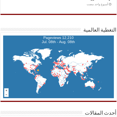
‏أسبوع واحد مضت
التغطية العالمية
12,210 Pageviews
Jul. 08th - Aug. 08th
أحدث المقالات