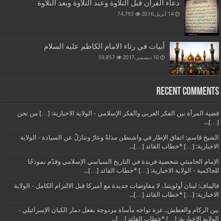
دعاء القرآن قبل التلاوة وعند التلاوة وبعد التلاوة
14 أبريل,2016
74,793
أبيات في رثاء الامام الكاظم عليه السلام
10 ديسمبر,2017
59,857
Recent Comments
قضية المرأة بين الفكر الغربي والفكر الإسلامي - الولاية الاخبارية: […] من نحن
[…]...
الشيخ قاسم: اتفاق الإطار في واشنطن مذلةٌ وعارٌ وتنازلٌ عن السيادة - الولاية
الاخبارية: […] *خطاب القائد […]...
الإمام الخامنئي شخصية فريدة في التاريخ السياسي الإسلامي وقدّم نموذجًا
للحاكمية - الولاية الاخبارية: […] *خطاب القائد […]...
قاليباف: لبنان أولويتنا.. لا مفاوضات جديدة مع أميركا قبل الالتزام الكامل - الولاية
الاخبارية: […] *خطاب القائد […]...
بين الركام والعطش.. غزة تواجه مأساة مزدوجة بفعل دمار الكيان الإسرائيلي -
الولاية الاخبارية: […] *خطاب القائد […]...