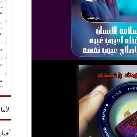
‏ي
ما
تص
‏ي
هل
ال
مت
تف
مخ
صو
الأما
أخبا