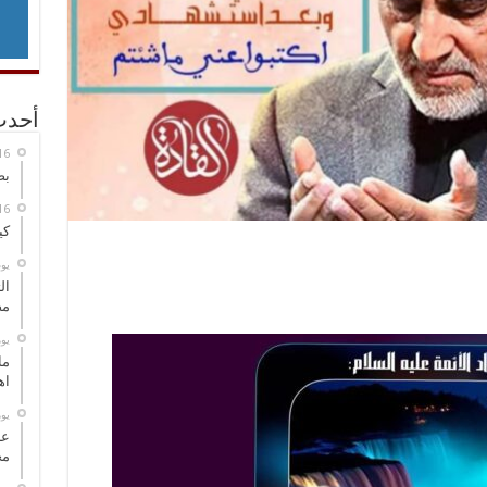
أحدث
بص
كي
‏ي
ال
مض
‏ي
ما
اه
‏ي
عل
مح