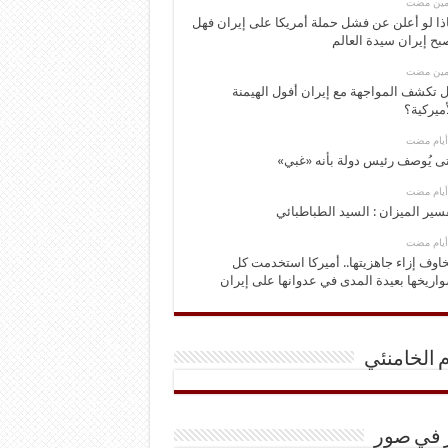
ومين مضت
ذا لو أعلن عن فشل حملة أمريكا على إيران فهل
بح إيران سيدة العالم
ومين مضت
 تكشف المواجهة مع إيران أفول الهيمنة
أميركية؟
ى يُوصف رئيس دولة بأنه «غبي»
سير الميزان : السيد الطباطبائي
اوف إزاء جاهزيتها.. أميركا استخدمت كل
اريخها بعيدة المدى في عدوانها على إيران
م الخامنئي
ر في صور