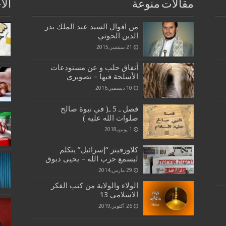
مقالات منوعة
الا
من اقوال السيد عبد الملك بدر
الدين الحوثي
21 سبتمبر,2015
أنفاق حلب و عن مستودعات
الأسلحة فيها – تصويري
10 ديسمبر,2016
فصل ـ 5 ـ( في نبوة صالح
صلوات الله عليه )
1 يونيو,2018
كلاوزفيتز “إسرائيل” يتكلم
ليسمع حزب الله – يحيى دبوق
29 مارس,2014
الولاء والولاية من كتب الفكر
الاسلامي 13
26 أكتوبر,2019