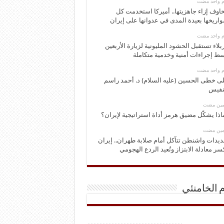
وم واحد مضت
اوف إزاء جاهزيتها.. أميركا استخدمت كل
اريخها بعيدة المدى في عدوانها على إيران
وم واحد مضت
بلاء تستقبل الحشود المليونية لزيارة الأربعين
ط إجراءات أمنية وخدمية متكاملة
وم واحد مضت
ى خطى الحسين (عليه السلام) د. أحمد راسم
نفيس
ومين مضت
اذا يشكّل مضيق هرمز أداة استراتيجية لإيران؟
ومين مضت
ديدات واشنطن تتآكل أمام صلابة طهران.. إيران
سر معادلة الابتزاز وتُعيد الردع الهجومي
م الخامنئي