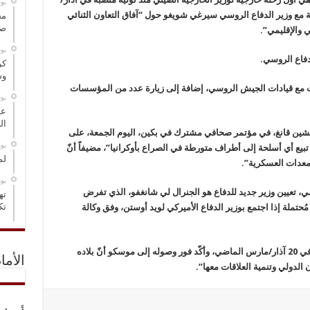
‏ي
 مع وزير الدفاع الروسي سيرغي شويغو حول “آفاق التعاون الثنائي
مخ
صو
ي والإقليمي”.
‏ي
لدفاع الروسي.
كر
وس
ات مع قيادات الجيش الروسي، إضافة إلى زيارة عدد من المؤسسات
‏ي
عل
ال
 تشين قانغ، في مؤتمر صحافي مشترك في بكين، اليوم الجمعة، على
‏ي
 لن تبيع أي أسلحة إلى أطراف متورطة في الصراع بأوكرانيا”، مضيفاً أنّ
لم
المعدات العسكرية”.
‏ي
في 12 آذار/مارس الماضي، تعيين وزير جديد للدفاع هو الجنرال لي شانغفو، الذي تفرض
ته
تك
مُحتملة إذا اجتمع بوزير الدفاع الأميركي لويد أوستن، وفق وكالة
يذكر أنّ الرئيس الصيني شي جين بينغ زار روسيا في 20 آذار/مارس الماضي، وأكّد فور وصوله إلى موسكو أنّ بلاده
الأما
الدولي وتنمية العلاقات معها”.