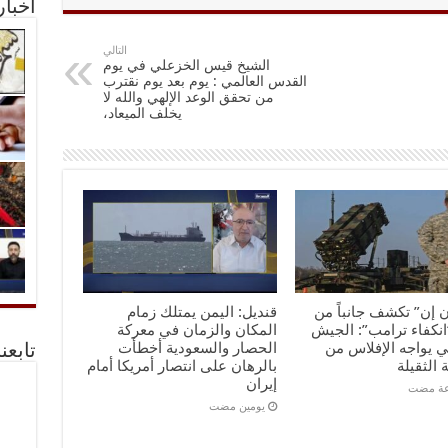
أخبا
التالي
الشيخ قيس الخزعلي في يوم
القدس العالمي : يوم بعد يوم نقترب
من تحقق الوعد الإلهي والله لا
يخلف الميعاد،
 إن” تكشف جانباً من
قنديل: اليمن يمتلك زمام
انكفاء ترامب”: الجيش
المكان والزمان في معركة
ي يواجه الإفلاس من
الحصار والسعودية أخطأت
تابعن
 الثقيلة
بالرهان على انتصار أمريكا أمام
إيران
‏يومين مضت