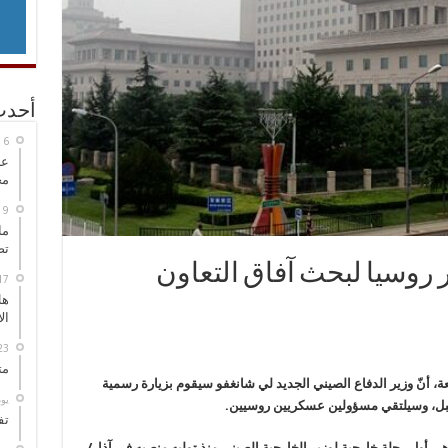
أحدث
عل
مح
ما
تص
ر روسيا لبحث آفاق التعاون
هل
ال
مت
عة، أنّ وزير الدفاع الصيني الجديد لي شانغفو سيقوم بزيارة رسمية
‏ي
لمقبل، وسيلتقي مسؤولين عسكريين روسيين.
تف
 هي أول رحلة خارجية لوزير الخارجية الصيني منذ توليه منصبه في آذار/