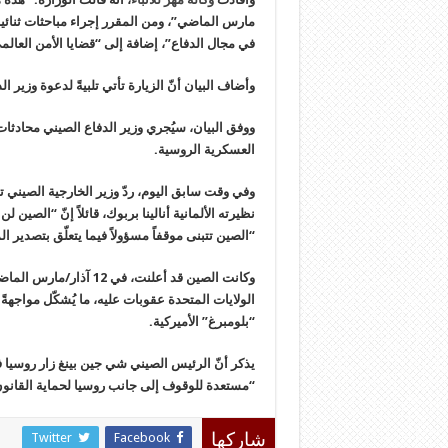
مارس الماضي”، ومن المقرر إجراء مباحثات ثنائية
في مجال الدفاع”، إضافة إلى “قضايا الأمن العالم
وأضاف البيان أنّ الزيارة تأتي تلبيةً لدعوة وزير ا
ووفق البيان، سيُجري وزير الدفاع الصيني محادث
العسكرية الروسية.
وفي وقت سابق اليوم، ردّ وزير الخارجية الصيني
نظيرته الألمانية أنالينا بربوك، قائلاً إنّ “الصين
“الصين تتبنى موقفاً مسؤولاً فيما يتعلّق بتصدير 
وكانت الصين قد أعلنت، 
الولايات المتحدة عقوبات عليه، ما يُشكّل مواجهةً 
“بلومبرغ” الأميركية.
“مستعدة للوقوف إلى جانب روسيا لحماية القانون 
Twitter
Facebook
شاركها