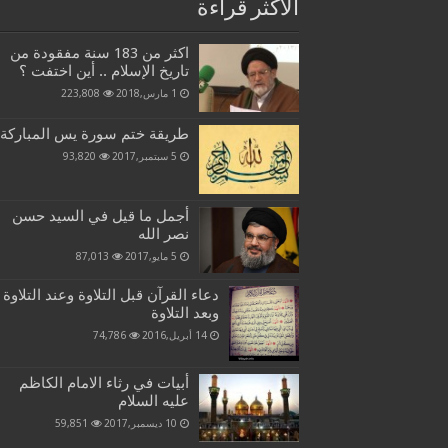
الاكثر قراءة
اكثر من 183 سنة مفقودة من
تاريخ الإسلام .. أين اختفت ؟
1 مارس,2018
223,808
طريقة ختم سورة يس المباركة
5 سبتمبر,2017
93,820
أجمل ما قيل في السيد حسن
نصر الله
5 مايو,2017
87,013
دعاء القرآن قبل التلاوة وعند التلاوة
وبعد التلاوة
14 أبريل,2016
74,786
أبيات في رثاء الامام الكاظم
عليه السلام
10 ديسمبر,2017
59,851