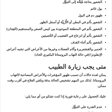
الشعور بحاجة مُلِحَّة إلى التبوُّل
بول غائم
ظهور دم في البول
الشعور بألم في البطن أو الأُرْبِيَّة أو أسفل الظهر
الشعور بألم في المنطقة الموجودة بين كيس الصفن والمستقيم (العِجان)
الشعور بألم أو انزعاج في القضيب أو الخُصيتين
الشعور بألم أثناء القذف
الحمى والقشعريرة وآلام العضلات وغيرها من الأعراض التي تشبه أعراض
الإنفلونزا (في حالة التهاب البروستاتا البكتيري الحاد)
متى يجب زيارة الطبيب
يمكن لعدة حالات أن تسبب ظهور المؤشرات والأعراض المصاحبة لالتهاب
البروستاتا. لذلك من المهم تشخيص الحالة بدقة وتلقي العلاج في أقرب وقت
ممكن.
عليك الحصول على رعاية فورية إذا كنت تشكو من أي مما يلي:
عدم القدرة على التبوُّل