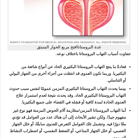
غدة البروستاتا
افتح مربع الحوار المنبثق
تتفاوت أسباب التهاب البروستاتا باختلاف نوعه.
فعادةً ما ينتج التهاب البروستاتا البكتيري الحاد عن أنواع شائعة من
البكتيريا. وربما تكون العدوى قد انتقلت من أجزاء أخرى من الجهاز البولي
أو التناسلي.
بينما يحدث التهاب البروستاتا البكتيري المزمن عمومًا لنفس سبب حدوث
التهاب البروستاتا البكتيري الحاد. وقد يحدث نتيجة لعدم استمرار علاج
العدوى الحادة لمدة كافية أو فشله في القضاء على جميع البكتيريا.
أما التهاب البروستاتا المزمن/متلازمة آلام الحوض المزمنة فهو نوع غير
مفهوم جيدًا. ولكن تشير الأبحاث إلى أن هناك عدد من العوامل قد تؤدي
معًا دورًا فيه. وتشمل تلك العوامل التعرض للعدوى سابقًا، أو خلل الجهاز
العصبي، أو خلل الجهاز المناعي، أو الضغط النفسي، أو اضطراب النشاط
الهرموني.