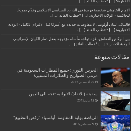
الاخبارية: […] *خطاب القائد […]...
الإمام الخامنئي شخصية فريدة في التاريخ السياسي الإسلامي وقدّم نموذجًا
للحاكمية - الولاية الاخبارية: […] *خطاب القائد […]...
قاليباف: لبنان أولويتنا.. لا مفاوضات جديدة مع أميركا قبل الالتزام الكامل - الولاية
الاخبارية: […] *خطاب القائد […]...
بين الركام والعطش.. غزة تواجه مأساة مزدوجة بفعل دمار الكيان الإسرائيلي -
الولاية الاخبارية: […] *خطاب القائد […]...
مقالات منوعة
الحرس الثوري: جميع المطارات السعودية في
مرمى الصواريخ والطائرات المسيرة
25 أغسطس,2019
سفينة (الانقاذ) الايرانية تتجه الى اليمن
12 مايو,2015
الرياضة بوابة المقاومة: أولمبياد “رفض التطبيع”
9 أغسطس,2016