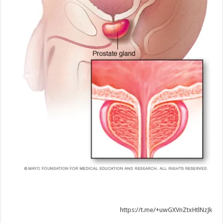
https://t.me/+uwGXVnZtxHtlNzJk