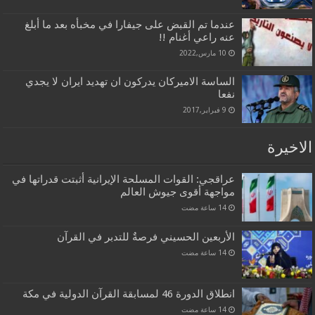
عندما تم القبض على جيفارا في مخبأه بعد ما أبلغ
عنه راعي أغنام !!
10 مارس,2022
الساسة الاميركان يدركون ان تهديد ايران لا يجدي
نفعا
9 فبراير,2017
الاخيرة
عراقجي: القوات المسلحة الإيرانية أثبتت قدراتها في
مواجهة أقوى جيوش العالم
الأربعين الحسيني فرصةٌ للتدبر في القرآن
انطلاق الدورة 46 لمسابقة القرآن الدولية في مكة