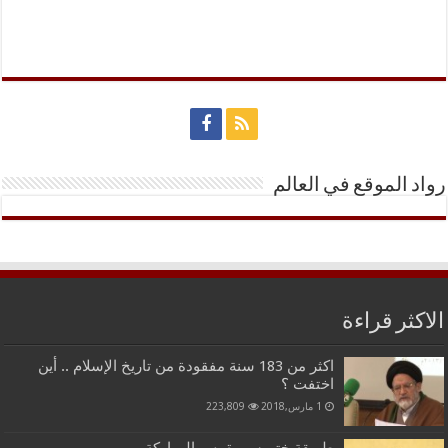
رواد الموقع في العالم
الاكثر قراءة
اكثر من 183 سنة مفقودة من تاريخ الإسلام .. أين
اختفت ؟
1 مارس,2018
223,809
طريقة ختم سورة يس المباركة