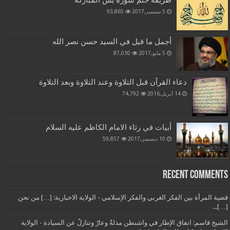
5 سبتمبر,2017
93,865
أجمل ما قيل في السيد حسن نصر الله
5 مايو,2017
87,030
دعاء القرآن قبل التلاوة وعند التلاوة وبعد التلاوة
14 أبريل,2016
74,792
أبيات في رثاء الامام الكاظم عليه السلام
10 ديسمبر,2017
59,857
Recent Comments
قضية المرأة بين الفكر الغربي والفكر الإسلامي - الولاية الاخبارية: […] من نحن
[…]...
الشيخ قاسم: اتفاق الإطار في واشنطن مذلةٌ وعارٌ وتنازلٌ عن السيادة - الولاية