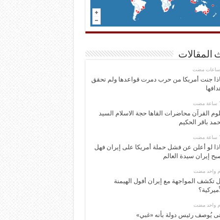
 المقالات
ذا جنت أمريكا من حرب دمرت قواعدها ولم تحقق
دافها
وم القرآن محاضرات القاها حجة الاسلام السيد
مد باقر الحكيم
ذا لو أعلن عن فشل حملة أمريكا على إيران فهل
بح إيران سيدة العالم
وم واحد مضت
 تكشف المواجهة مع إيران أفول الهيمنة
أميركية؟
وم واحد مضت
ى يُوصف رئيس دولة بأنه «غبي»