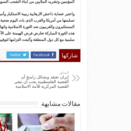
المؤمنین وتشرید الملایین من أبناء الشعب السور
واعتبر عصابة داعش الارهابیة ربیبة الاستکبار وأ
تسلمتها من أمریکا والغرب الذی بات الیوم ضحیة ا
المستکبرون والغربیون ضد الثورة الاسلامیة واتها
هذه الثورة المبارکة تعارض فرض الهیمنة علی الآ
سلمیة مع کل دول المنطقة وأثبتت التزامها لتوفیر
Twitter
Facebook
شاركها
السابق
إيران تعتقد وبشكل راسخ أن
القضية الفلسطينية يجب أن تبقي
القضية المركزية للأمة الاسلامية
مقالات مشابهة