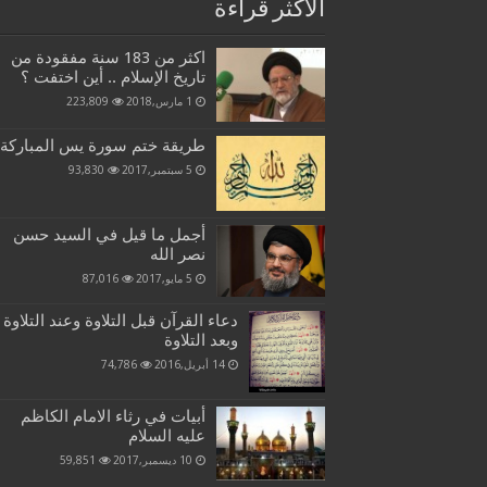
الاكثر قراءة
اكثر من 183 سنة مفقودة من
تاريخ الإسلام .. أين اختفت ؟
1 مارس,2018
223,809
طريقة ختم سورة يس المباركة
5 سبتمبر,2017
93,830
أجمل ما قيل في السيد حسن
نصر الله
5 مايو,2017
87,016
دعاء القرآن قبل التلاوة وعند التلاوة
وبعد التلاوة
14 أبريل,2016
74,786
أبيات في رثاء الامام الكاظم
عليه السلام
10 ديسمبر,2017
59,851