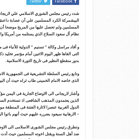
Twitter
Facebook
شدد رئيس مجلس الشوري الاسلامي علي لاريجاني في
البيشمركة الكرد المسلمين علي أن عصابة داعش ا
المسلمين ولم تحصل عليها من المريخ موضحا أن ا
نظام آل سعود السلاح الذي يستلمه من أمريكا وا
و أفاد مراسل وکالة ” تسنیم ” الدولیة للأنباء ف
التی القاها ظهر الیوم الاثنین أمام مؤتمر تخلید 
بدور منقطع النظیر فی تاریخ الثورة الاسلامیة.
وتابع رئیس السلطة التشریعیة فی الجمهوریة الاسل
الذی خاضه الامام الخمینی طاب ثراه حیث أن البی
وأشار لاریجانی الی الاوضاع الجاریة فی الیمن مؤک
الذین یعتمدون المذهب الشافعی اذ تستخدم السعودی
الدول الغربیة عنصرا لاثارة الفتنة فی المنطقة م
– الارهابیة سیعود بضرره علیهم حیث أنهم باتوا ا
وتطرق رئیس مجلس الشوری الاسلامی الی الاوضاع ف
ضد أهل السنة ویقتل اخوته المسلمین حیث أدت الا