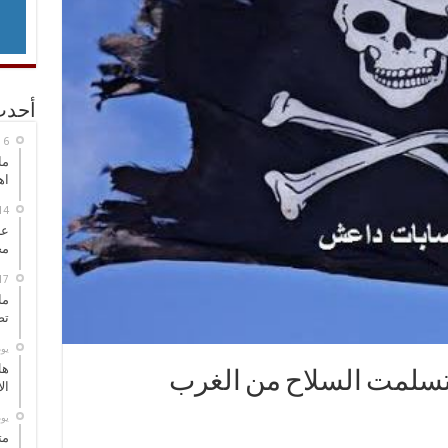
أحدث
ما
اه
عل
مح
ما
تص
‏ي
هل
تسلمت السلاح من الغرب
ال
‏ي
مت