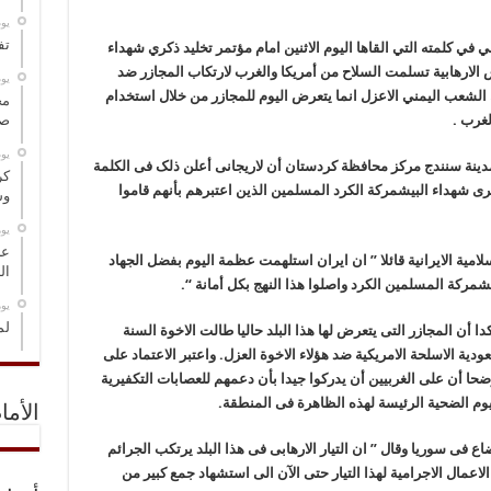
‏ي
تف
 كلمته التي القاها اليوم الاثنين امام مؤتمر تخليد ذكري شهداء
لارهابية تسلمت السلاح من أمريكا والغرب لارتكاب المجازر ضد
‏ي
لشعب اليمني الاعزل انما يتعرض اليوم للمجازر من خلال استخدام
مخ
لغرب .
صو
‏ي
ی مدینة سنندج مرکز محافظة کردستان أن لاریجانی أعلن ذلک فی الکلمة
كر
ذکری شهداء البیشمرکة الکرد المسلمین الذین اعتبرهم بأنهم قاموا
وس
‏ي
عل
امیة الایرانیة قائلا ” ان ایران استلهمت عظمة الیوم بفضل الجهاد
ال
شمرکة المسلمین الکرد واصلوا هذا النهج بکل أمانة “.
‏ي
لم
دا أن المجازر التی یتعرض لها هذا البلد حالیا طالت الاخوة السنة
ة الاسلحة الامریکیة ضد هؤلاء الاخوة العزل. واعتبر الاعتماد علی
وضحا أن علی الغربیین أن یدرکوا جیدا بأن دعمهم للعصابات التکفیریة
لیوم الضحیة الرئیسة لهذه الظاهرة فی المنطقة.
الأما
ی سوریا وقال ” ان التیار الارهابی فی هذا البلد یرتکب الجرائم
عمال الاجرامیة لهذا التیار حتی الآن الی استشهاد جمع کبیر من