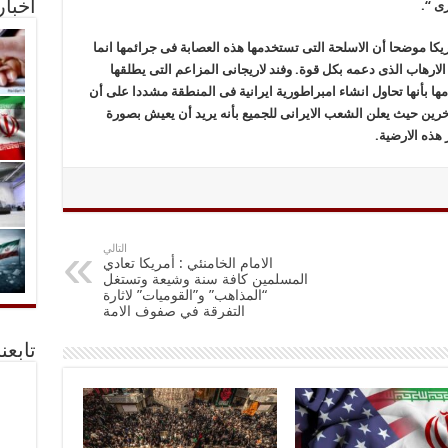
ی “.
أخبا
مریکا موضحا أن الاسلحة التی تستخدمها هذه العصابة فی جرائمها انما
لارهاب الذی دعمه بکل قوة. وفند لاریجانی المزاعم التی یطلقها
مها بأنها تحاول انشاء امبراطوریة ایرانیة فی المنطقة مشددا علی أن
خرین حیث یعلن الشعب الایرانی للجمیع بأنه یرید أن یعیش بصورة
 هذه الارضیة.
التالي
الامام الخامنئي : أمريكا تعادي
المسلمين كافة سنة وشيعة وتستغل
“المذاهب” و”القوميات” لاثارة
التفرقة في صفوف الامة
تابعن