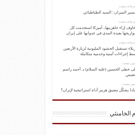
وم واحد مضت
سير الميزان : السيد الطباطبائي
وم واحد مضت
اوف إزاء جاهزيتها.. أميركا استخدمت كل
اريخها بعيدة المدى في عدوانها على إيران
وم واحد مضت
بلاء تستقبل الحشود المليونية لزيارة الأربعين
ط إجراءات أمنية وخدمية متكاملة
ومين مضت
ى خطى الحسين (عليه السلام) د. أحمد راسم
نفيس
ومين مضت
اذا يشكّل مضيق هرمز أداة استراتيجية لإيران؟
م الخامنئي