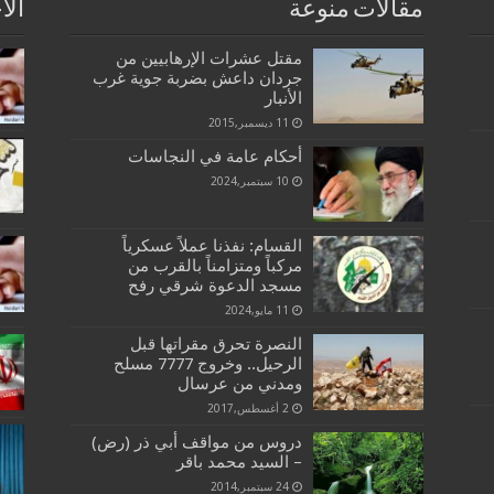
مقالات منوعة
الا
مقتل عشرات الإرهابيين من
جردان داعش بضربة جوية غرب
الأنبار
11 ديسمبر,2015
أحكام عامة في النجاسات
10 سبتمبر,2024
القسام: نفذنا عملاً عسكرياً
مركباً ومتزامناً بالقرب من
مسجد الدعوة شرقي رفح
11 مايو,2024
النصرة تحرق مقراتها قبل
الرحيل.. وخروج 7777 مسلح
ومدني من عرسال
2 أغسطس,2017
دروس من مواقف أبي ذر (رض)
– السيد محمد باقر
24 سبتمبر,2014