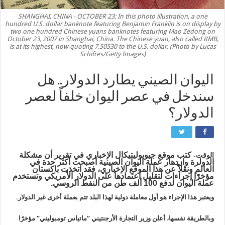
SHANGHAI, CHINA - OCTOBER 23: In this photo illustration, a one
hundred U.S. dollar banknote featuring Benjamin Franklin is on display by
two one hundred Chinese yuans banknotes featuring Mao Zedong on
October 23, 2007 in Shanghai, China. The Chinese yuan, also called RMB,
is at its highest, now quoting 7.50530 to the U.S. dollar. (Photo by Lucas
Schifres/Getty Images)
اليوان الصيني يطارد الدولار.. هل
سندخل في عصر اليوان خلفاً لعصر
الدولار؟
كتب موقع جيوبوليتيكال الإخباري في تقرير أن مشكلة
الوقت-
الدولرة وازدهار عملة اليوان الصينية أصبحت أكثر حدة في
العالم ونقلاً عن هذا الموقع الإخباري، فقد اتخذت باكستان
مؤخرًا إجراءات لتقليل اعتمادها على الدولار الأمريكي وتستخدم
عملة اليوان لدفع 100 ألف طن من النفط الروسي.
ويعتبر هذا الإجراء هو أول معاملة دولية لهذا البلد تتم بعملة أخرى غير الدولار.
وبالطريقة نفسها، أعلن وزير التجارة الأرجنتيني “ماتياس تومبوليني” مؤخرًا