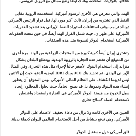
علاقتها بالولايات المتحدة، وهناك أيضاً وضع مماثل مع الروبل الروسي
.
الهند، والتي تتعرض هي الأخرى لرسوم أميركية، استخدمت الروبية مقابل
النفط الذي تشتريه من إيران، ثالث أكبر مورد لها، قبل قرار الرئيس الأميركي
دونالد ترامب وقف استثناءات استيراد النفط الإيراني بعد تشديد العقوبات
الأميركية على طهران، حيث شمل القرار الهند أيضاً، في حين منعت العقوبات
الأميركية استخدام الدولار لتسوية مثل هذه الصفقات
.
وتشتري إيران أيضاً كمية كبيرة من المنتجات الزراعية من الهند. مرة أخرى
من المتوقع أن تختتم هذه التجارة بالروبية الهندية. ويتطلع البلدان بشكل
متزايد إلى استخدام البنوك الأصغر حالياً لإجراء مثل هذه التجارة، وفي المثال
الإيراني الهندي، تم تحديد بنك
UCO
وبنك
IDBI
لتوجيه الدفع، حيث إن الاثنين
ليس لديهما انكشاف على النظام المالي الأميركي. ومن المتوقع أن يتطور
إنشاء هذه البنوك ونموها، بل قد يصبح اتجاهاً، حيث يحاول المحللون إيجاد
سبل للخروج من هيمنة الدولار الأميركي في التجارة واستعداد واشنطن
لاستخدام العملة كسلاح تجاري
.
الصين هي الأخرى كانت ولا تزال من دعاة تخفيف الاعتماد على الدولار
الأميركي، وهي تدفع بنشاط من أجل الاستخدام العالمي لليوان كعملة بديلة
.
قلق أمريكي حول مستقبل الدولار