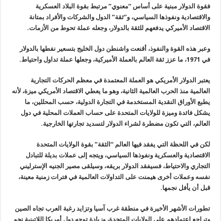
فقوة الدولار مبنية على أساس “معنوي” مرتبط بقوة البلاد العسكرية
والاقتصادية ونفوذها السياسي، و”ثقة” الدول والشركات والأفراد بمتانة
الاقتصاد الأميركي يدفعهم للثقة بالدولار، وجعله عملة تحوط من الأزمات
.
وعبر هذه القوة والنفوذ، أقنعت واشنطن دول الخليج بتسعير نفطها بالدولار
في 1971، ما عزز ثقة العالم بالعملة الأميركية، وجعلها عملة تداول واحتياط
.
يعتبر الدولار الأمريكي هو العملة المعتمدة في معظم الحركات التجارية
العالمية منذ الحرب العالمية الثانية، وهو ما يعطي الاقتصاد الأمريكي ميزة، لأنه
يطبع الأوراق النقدية المستخدمة في التجارة الدولية، حسب المحللين، ما
يشكل فائدة وميزة للولايات المتحدة على حساب العملات المحلية في دول
العالم، التي تكون مضطرة لشراء الدولار لتسديد تجارتها الخارجية
.
لكن في اللحظة التي يفقد فيها العالم “الثقة” بقوة الولايات المتحدة
الاقتصادية والعسكرية ونفوذها السياسي، ويتجه إلى عملات بديلة للتبادل
التجاري والاحتياط، فسيفقد الدولار بريقه، وسيلقى مصير الجنيه الإسترليني
نفسه وعملات أخرى هيمنت على التداولات العالمية في فترات زمنية معينة،
قبل أن يأفل نجمها.
تطورات الأشهر الأخيرة في منطقة غرب آسيا وتزايد رغبة العرب تجاه الصين
وتراجع اعتمادهم على الولايات المتحدة، وزيادة توجه دول أمريكا اللاتينية نحو