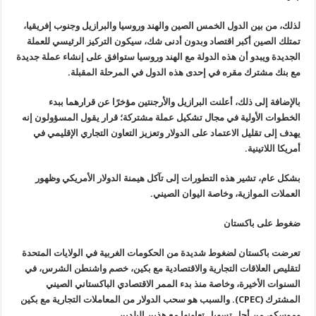
لذلك، من بين الدول الخمس الصين والهند وروسيا والبرازيل وجنوب إفريقيا،
تمتلك الصين أكبر اقتصاد وبدون أدنى شك، سيكون التركيز الرئيسي للعملة
الجديدة ويبدو أن هذه الدولة مع الهند وروسيا ستوافق على إنشاء عملة جديدة
مع بنك مشترك مقره في إحدى هذه الدول في المرحلة المقبلة.
بالإضافة إلى ذلك، أعلنت البرازيل والأرجنتين مؤخرًا عن قرارهما ببدء
الخطوات الأولية في مجال تشكيل عملة مشتركة؛ قرار يقول المسؤولون إنه
يهدف إلى تقليل الاعتماد على الدولار وتعزيز التعاون التجاري الإقليمي في
أمريكا اللاتينية.
بشكل عام، تشير هذه التطورات إلى تآكل هيمنة الدولار الأمريكي وظهور
العملات الموازية، وخاصة اليوان الصيني.
ضغوط على باكستان
تعرضت باكستان لضغوط شديدة من الحكومات الغربية في الولايات المتحدة
لتقليص العلاقات التجارية والاقتصادية مع بكين، خصم واشنطن الشرس، في
السنوات الأخيرة، وخاصة منذ بدء الممر الاقتصادي الباكستاني الصيني
المشترك (
CPEC
). والسبب هو سحب الدولار من المعاملات التجارية مع بكين
وموسكو، من أجل تسهيل تعاونها مع هذين البلدين.