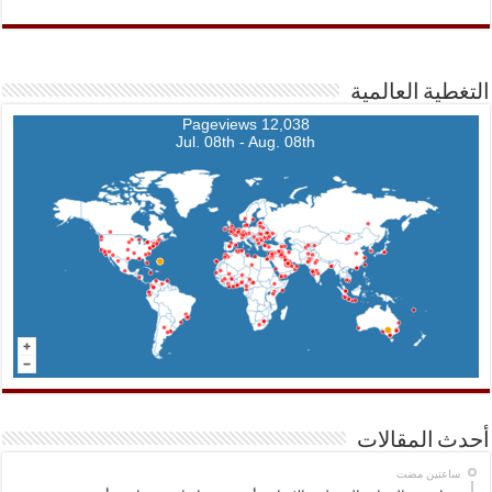
التغطية العالمية
12,038 Pageviews
Jul. 08th - Aug. 08th
أحدث المقالات
‏ساعتين مضت