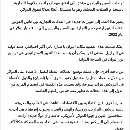
توصلت الصين والبرازيل مؤخرًا إلى اتفاق مهم لإجراء معاملاتهما التجارية
باستخدام العملات المحلية، وهو ما سيشكل أيضًا تحديًا لتفوق الدولار.
يشير هذا العدد إلى تغييرات جديدة في العلاقات التجارية بين هاتين القوتين
الاقتصاديتين ارتفع حجم التجارة بين الصين والبرازيل إلى 150 مليار دولار في
عام 2022.
أيضًا، ضمنت هذه القضية مكانة اليوان باعتباره ثاني أكبر احتياطي عملة دولية
في البرازيل. بمعنى آخر، يمكن أن يتسبب هذا التغيير الاستراتيجي في توسيع
دور اليوان في الساحة الدولية.
من ناحية أخرى، فإن عملية توسيع العملات البديلة لتقليل الاعتماد على الدولار
من خلال منظمات مثل رابطة دول جنوب شرق آسيا (آسيان) والدول الأعضاء
في البريكس تتزايد بسرعة، وقد تسببت هذه القضية في انضمام المزيد من
الدول إلى هذه التحالفات تظهر مساحة من رغبتهم الخاصة.
بعبارة أخرى، فإن الاتفاقية بين الاقتصادات الناشئة في العالم، والمعروفة
باسم بريكس (البرازيل، وروسيا، والهند، والصين، وجنوب إفريقيا)، هي أحدث
المنافسين الذين واجهوا الدولار الأمريكي، خاصة وأن دولًا جديدة أرادت
الانضمام إلى البريكس وهذا القضية تسببت في اتخاذ هذه المعركة شكلاً أكثر
جدية.