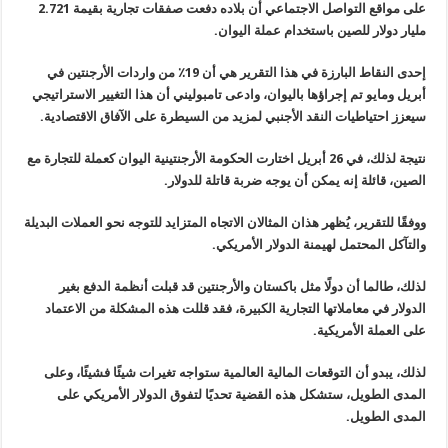
على مواقع التواصل الاجتماعي أن بلاده دفعت صفقات تجارية بقيمة 2.721
مليار دولار للصين باستخدام عملة اليوان.
إحدى النقاط البارزة في هذا التقرير هي أن 19٪ من واردات الأرجنتين في
أبريل ومايو تم إجراؤها باليوان، وادعى تامبوليني أن هذا التغيير الاستراتيجي
سيعزز احتياطيات النقد الأجنبي لمزيد من السيطرة على الآفاق الاقتصادية.
نتيجة لذلك، في 26 أبريل اختارت الحكومة الأرجنتينية اليوان كعملة للتجارة مع
الصين، قائلة إنه يمكن أن يوجه ضربة قاتلة للدولار.
ووفقًا للتقرير، يُظهر هذان المثالان الاتجاه المتزايد للتوجه نحو العملات البديلة
والتآكل المحتمل لهيمنة الدولار الأمريكي.
لذلك، طالما أن دولًا مثل باكستان والأرجنتين قد قبلت أنظمة الدفع بغير
الدولار في معاملاتها التجارية الكبيرة، فقد قللت هذه المشكلة من الاعتماد
على العملة الأمريكية.
لذلك، يبدو أن التوقعات المالية العالمية ستواجه تغيرات شيئًا فشيئًا، وعلى
المدى الطويل، ستشكل هذه القضية تحديًا لتفوق الدولار الأمريكي على
المدى الطويل.