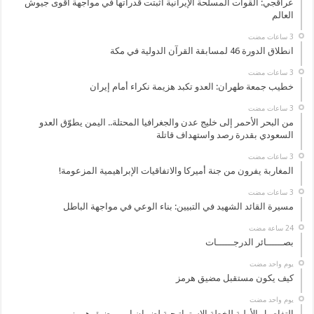
عراقجي: القوات المسلحة الإيرانية أثبتت قدراتها في مواجهة أقوى جيوش
العالم
انطلاق الدورة 46 لمسابقة القرآن الدولية في مكة
خطيب جمعة طهران: العدو تكبد هزيمة نكراء أمام إيران
من البحر الأحمر إلى خليج عدن والجغرافيا المحتلة.. اليمن يطوّق العدو
السعودي بقدرة رصد واستهداف قاتلة
المغاربة يفرون من جنة أميركا والاتفاقيات الإبراهيمية المزعومة!
مسيرة القائد الشهيد في التبيين: بناء الوعي في مواجهة الباطل
بصــــــائر الدرجــــــات
‏يوم واحد مضت
كيف يكون مستقبل مضيق هرمز
‏يوم واحد مضت
التفاصيل الأولية للخطة الاستراتيجية لضمان امن مضيق هرمز