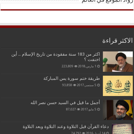
رواد الموقع في العالم
الاكثر قراءة
اكثر من 183 سنة مفقودة من تاريخ الإسلام .. أين
اختفت ؟
1 مارس,2018
223,809
طريقة ختم سورة يس المباركة
5 سبتمبر,2017
93,858
أجمل ما قيل في السيد حسن نصر الله
5 مايو,2017
87,027
دعاء القرآن قبل التلاوة وعند التلاوة وبعد التلاوة
14 أبريل,2016
74,792