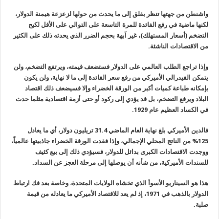
واشنطن من جهتها تنظر بقلق إلى ما يحدث من حولها لزعزعة هيمنة الدولار،
لكنها ماضية في رفع الفائدة للمرة التاسعة على التوالي على الأقل لكبح
التضخم (أسعار المستهلك)، غير آبهة بحجم الضرر الذي يحدثه ذلك على الكثير
من الاقتصادات الناشئة
.
وإذا تراجع الطلب العالمي على الدولار فستضعف قيمته، ويرتفع التضخم، ولن
يتمكن الفيدرالي الأميركي من رفع سعر الفائدة إلى ما لا نهاية، ولن يكون
بإمكانه طباعة كميات أكبر من الورقة الخضراء وإلا فسيضعف ذلك اقتصاد
البلاد ويرفع التضخم، بل قد يؤدي إلى ركود أو حتى أزمة اقتصادية مثلما حدث
في الكساد العظيم عام 1929
.
فالدين الأميركي بلغ نهاية العام الماضي 31.4 تريليون دولار، أي ما يعادل
125% من الناتج المحلي الإجمالي، وإذا فقدت الورقة الخضراء جاذبيتها عالمياً،
ووجدت الاقتصادات الكبرى بدائل للدولار، فسيؤدي ذلك إلى بيع كثيف
للسندات الأميركية، من شأنه أن يوصلها إلى مرحلة العجز عن السداد
.
هذا هو السيناريو الأسوأ الذي تخشاه الولايات المتحدة، وخاصة بعد فك ارتباط
الدولار بالذهب في 1971، إذ لم يعد للاقتصاد الأميركي ما يعادله من قيمة
صلبة
.