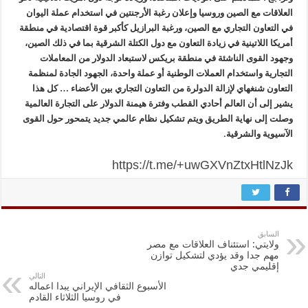
العلاقات مع الصين وروسيا وإعلان رغبة الأرجنتين في استخدام عملة اليوان
في التعاون التجاري مع الصين، ورغبة البرازيل كأكبر قوة اقتصادية في منطقة
أمريكا اللاتينية في زيادة التعاون مع دول الكتلة الشرقية بما في ذلك الصين،
وجهود القوى الناشئة في منطقة بريكس لاستبعاد الدولار من المعاملات
التجارية واستخدام العملات الوطنية أو عملة واحدة، الجهود الجادة لمنظمة
التعاون شنغهاي لإزالة الدولرة من التعاون التجاري بين الأعضاء … كل هذا
يشير إلى أن العالم أحادي القطب وفترة هيمنة الدولار على التجارة العالمية
وصلت إلى نهاية الطريق ويتم تشكيل نظام عالمي جديد يتمحور حول القوى
الآسيوية والشرقية.
https://t.me/+uwGXVnZtxHtlNzJk
السابق
ولايتي: استئناف العلاقات مع مصر
مهم جدا وقد يؤدي لتشكيل توازن
إقليمي جدي
التالي
الأسبوع الثقافي الإيراني يبدا اعماله
في روسيا الثلاثاء القادم