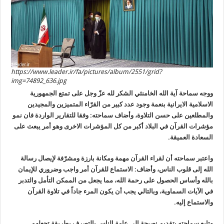
https://www.leader.ir/fa/pictures/album/2551/grid?
img=74892_636.jpg
ووجه سماحة آية الله الخامنئي الشكر لله عزّ وجل على تمتع الجمهورية
الاسلامية الايرانية بنعمة وجود عدد كبير من القرّاء المتميزين والمجيدين
والمطلعين على حسن التلاوة، وأضاف سماحته: وفقا للتقارير الواردة فان نمو
مؤشرات القرآن في البلاد أكبر من كل المؤشرات الاخرى وهو أمر يبعث على
السعادة العميقة
.
واعتبر سماحته أن لقراء القرآن مهمة ومكانة بارزة ومشرّفة لإيصال رسالة
الله إلى قلوب الناس، وأضاف: الاستماع للقرآن أمر واجب وضروري للإيمان
بالله وأساس الحصول على رحمة الله، مما يجعل من الممكن التأمل والتدبر
في الآيات السماوية، وبالتالي يجب أن يكون المرء جاداً في تلاوة القرآن
والاستماع إليه
.
وتابع سماحته بتقديم نصيحة إلى عامة الناس بالتصرف بطريقة تجعلهم