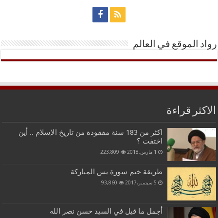
رواد الموقع في العالم
الاكثر قراءة
اكثر من 183 سنة مفقودة من تاريخ الإسلام .. أين
اختفت ؟
1 مارس,2018
223,809
طريقة ختم سورة يس المباركة
5 سبتمبر,2017
93,860
أجمل ما قيل في السيد حسن نصر الله