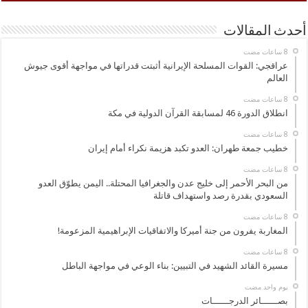
أحدث المقالات
عراقجي: القوات المسلحة الإيرانية أثبتت قدراتها في مواجهة أقوى جيوش
العالم
انطلاق الدورة 46 لمسابقة القرآن الدولية في مكة
خطيب جمعة طهران: العدو تكبد هزيمة نكراء أمام إيران
من البحر الأحمر إلى خليج عدن والجغرافيا المحتلة.. اليمن يطوّق العدو
السعودي بقدرة رصد واستهداف قاتلة
المغاربة يفرون من جنة أميركا والاتفاقيات الإبراهيمية المزعومة!
مسيرة القائد الشهيد في التبيين: بناء الوعي في مواجهة الباطل
‏يوم واحد مضت
بصــــــائر الدرجــــــات