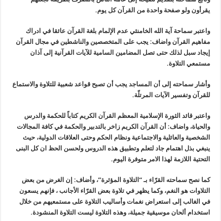
يقرأون ولو صفحة واحدة من القرآن كل يوم
.
واعتبر سماحة آية الله الخامنئي عدم الإلمام بلغة القرآن عائقا في ادراك
مفاهيم القرآن واضاف: يجب على المتخصصين والناشطين في مجال القرآن
إيجاد سبل لذلك حتى تصل المضامين السامية للآيات القرآنية إلى آذان
مستمعي التلاوة
.
وأشار سماحته إلى أن المساجد يجب أن تصبح قواعد شعبية للتلاوة والاستماع
للقرآن وتفسير الآيات المرتلّة
.
واعتبر قائد الثورة الإسلامية المعظم القرآن الكريم كتاباً للحكمة والدرس
والحياة، واضاف: أن القرآن الكريم زاخر بالتدبير والحكمة في كافة المجالات
الشخصية والعائلية والاجتماعية ونظام الحكم وحتى العلاقات الدولية، حيث
ينبغي بذل اهتمام جاد لتعلم وتطبيق هذه الدروس ولحسن الحظ ان كل البنى
التحتية اللازمة لهذا الامر متوفرة اليوم
.
كما نصح سماحته القرّاء بـ “التلاوة المؤثرة”، وأضاف: إن الغرض من بعض
التلاوات هو النغم، وكما يظهر في تلاوة بعض القرّاء الأجانب ، فإنهم يسعون
في الغالب إلى استعراض نغمات وأساليب التلاوة على مستمعيهم من خلال
استخدام ألحان موسيقية جميلة، وهذه التلاوة ليست التلاوة المنشودة
.