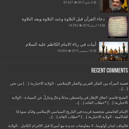
5 مايو,2017
87,027
دعاء القرآن قبل التلاوة وعند التلاوة وبعد التلاوة
14 أبريل,2016
74,792
أبيات في رثاء الامام الكاظم عليه السلام
10 ديسمبر,2017
59,856
Recent Comments
قضية المرأة بين الفكر الغربي والفكر الإسلامي - الولاية الاخبارية: […] من نحن
[…]...
الشيخ قاسم: اتفاق الإطار في واشنطن مذلةٌ وعارٌ وتنازلٌ عن السيادة - الولاية
الاخبارية: […] *خطاب القائد […]...
الإمام الخامنئي شخصية فريدة في التاريخ السياسي الإسلامي وقدّم نموذجًا
للحاكمية - الولاية الاخبارية: […] *خطاب القائد […]...
قاليباف: لبنان أولويتنا.. لا مفاوضات جديدة مع أميركا قبل الالتزام الكامل - الولاية