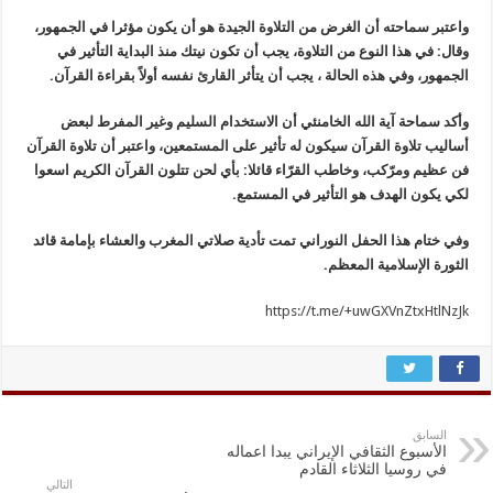
واعتبر سماحته أن الغرض من التلاوة الجيدة هو أن يكون مؤثرا في الجمهور،
وقال: في هذا النوع من التلاوة، يجب أن تكون نيتك منذ البداية التأثير في
الجمهور، وفي هذه الحالة ، يجب أن يتأثر القارئ نفسه أولاً بقراءة القرآن
.
وأكد سماحة آية الله الخامنئي أن الاستخدام السليم وغير المفرط لبعض
أساليب تلاوة القرآن سيكون له تأثير على المستمعين، واعتبر أن تلاوة القرآن
فن عظيم ومرّكب، وخاطب القرّاء قائلا: بأي لحن تتلون القرآن الكريم اسعوا
لكي يكون الهدف هو التأثير في المستمع
.
وفي ختام هذا الحفل النوراني تمت تأدية صلاتي المغرب والعشاء بإمامة قائد
الثورة الإسلامية المعظم
.
https://t.me/+uwGXVnZtxHtlNzJk
السابق
الأسبوع الثقافي الإيراني يبدا اعماله
في روسيا الثلاثاء القادم
التالي