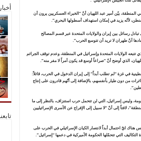
قاتل ثلث الجيش الإسرائيلي”.
أخبا
المنطقة، بيّن أمير عبد اللهيان أنّ “الخبراء العسكريين يرون أن
ن، لأنّه يزيد في إمكان استهداف أسطولها البحري”.
رى تبادل رسائل بين إيران والولايات المتحدة عبر قسم المصالح
دها أنّ طهران لا تريد أن تتوسع الحرب”.
ي تتبعه الولايات المتحدة وإسرائيل في المنطقة، وعدم توقف الجرائم
ان، الذي أوضح أنّ “صراعاً أوسع قد يكون أمراً لا مفر منه”.
ينية في غزة “لم تطلب أبداً” إلى إيران الدخول في الحرب، قائلاً:
رات من دون طيار بأنفسهم، بالإضافة إلى أنّهم قادرون على إنتاج
طين”.
مة، وليس إسرائيل، التي لن تتحمل حرب استنزاف، بالنظر إلى ما
قة”، لافتاً إلى أنّ “لا سبيل إلى الإفراج عن الأسرى الإسرائيليين
تابعن
س هناك ايّ احتمال أبداً لانتصار الكيان الإسرائيلي في الحرب على
دة التكاليف التي تتحمّلها الحكومة الأميركية في دعمها “إسرائيل”.