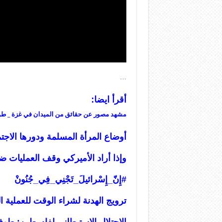
…
أقرأ ايضا
:
مشهد مصور عن حقائق من الميدان في غزة _ طو
أوضاع المرأة المسلمة ودورها الا
وإذا أراد الأميركي وقف العمليات 
#إِنّ_إِسْرائيلَ_تَجْنِي_فِي_جُنُونْ
ترويج الهدنة لشراء الوقت للعملية ا