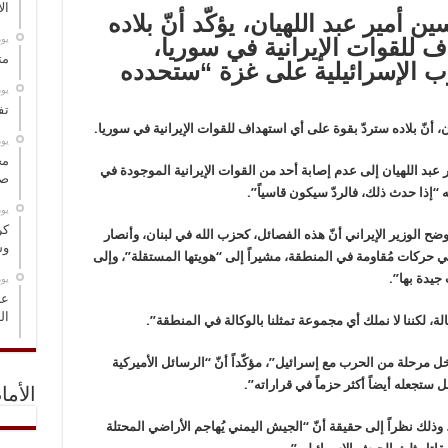
ال
ن أمير عبد اللهيان، يؤكّد أنّ بلاده
‏ي
 للقوات الإيرانية في سوريا،
مت
ب الإسرائيلية على غزة “ستحدده
‏ي
تف
ان، أنّ بلاده ستردّ بقوة على أي استهداف للقوات الإيرانية في سوريا.
‏ي
مخ
 عبد اللهيان إلى عدم إصابة أحد من القوات الإيرانية الموجودة في
صو
ه “إذا حدث ذلك، فالردّ سيكون قاسياً”.
‏ي
كر
 الوزير الإيراني أنّ هذه الفصائل، كحزب الله في لبنان، وأنصار
وس
هي حركات مُقاومة في المنطقة، مشيراً إلى “هويتها المستقلة”، وإلى
 جيدة بها”.
‏ي
عل
ال
ة، لكننا لا نملك أي مجموعة تمثلنا بالوكالة في المنطقة”.
خل مرحلة من الحرب مع إسرائيل”، مؤكّداً أنّ “الرسائل الأميركية
ستجعله أيضاً أكثر حزماً في قراراته”.
الأما
لك نظراً إلى حقيقة أنّ “الجيش اليمني يُهاجم الأراضي المحتلة