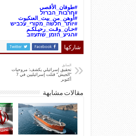
#طوفان_الأقص
ى
#חרבות_הברזל
#أوهن_من_بيت_العنكبوت
#יותר_חלשה_מקורי_עכביש
#حـان_وقـت_رحيـلكـم
#הגיע_הזמן_שתעזוב
Twitter
Facebook
شاركها
السابق
تحقيق إسرائيلي يكشف: مروحيات
“الجيش” قتلت إسرائيليين في 7
أكتوبر
مقالات مشابهة