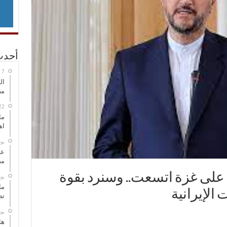
أحدث
ال
مض
ما
اه
‏ي
عل
مح
ب على غزة اتسعت.. وسنرد بقوة
‏ي
ما
الإيرانية
تص
‏ي
هل