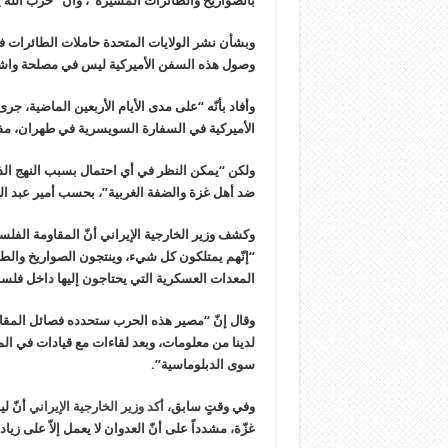
بالصواريخ والطائرات المسيرة”، وأن “حزب الله ي
وبشأن نشر الولايات المتحدة حاملات الطائرات في 
وصول هذه السفن الأميركية ليس في مصلحة واشنط
وأفاد بأنّه “على مدى الأيام الأربعين الماضية، ج
الأميركية في السفارة السويسرية في طهران، مفا
ولكن “يمكن النظر في أي احتمال بسبب النهج الذ
ضد أهل غزة والضفة الغربية”، بحسب أمير عبد اللهي
وكشف وزير الخارجية الإيراني أنّ المقاومة الفلسط
“إنّهم يمتلكون كل شيء، وينتجون الصواريخ والطائ
المعدات العسكرية التي يحتاجون إليها داخل فلس
وقال إنّ “مصير هذه الحرب ستحدده فصائل المقاو
لدينا من معلومات، وبعد لقاءات مع قيادات في المنط
سوى الدبلوماسية”.
وفي وقتٍ سابق،
أكد وزير الخارجية الإيراني
أنّ لي
غزّة، مشدداً على أنّ العدوان لا يعمل إلاّ على زيا