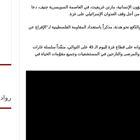
لشؤون الإنسانية، مارتن غريفيث، في العاصمة السويسرية جنيف، دعا
 من أجل وقف العدوان الإسرائيلي على غزة.
ّفع نحو هدنة، مذكراً باستعداد المقاومة الفلسطينية لـ”الإفراج عن
يأتي ذلك في وقتٍ يواصل الاحتلال الإسرائيلي عدوانه على قطاع غزة لليوم الـ 43 على التوالي، منفّذاً سلسلة غارات
 والمرضى والنازحين في المستشفيات وجميع مقوّمات الحياة في
رواد 