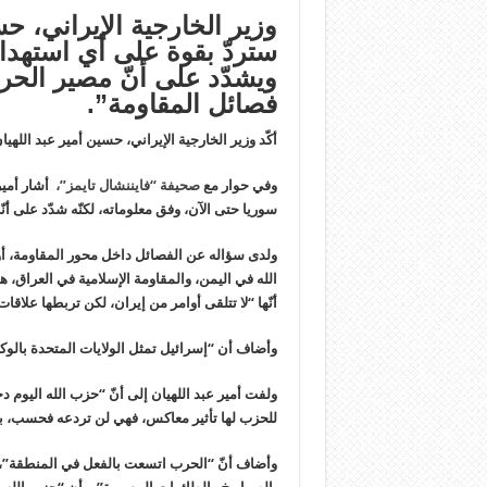
وزير الخارجية الإيراني، حسي
ستردّ بقوة على أي استهداف
ويشدّد على أنّ مصير الحر
فصائل المقاومة”.
أكّد وزير الخارجية الإيراني، حسين أمير عبد اللهي
وفي حوار مع
صحيفة “فايننشال تايمز”،
أشار أمير
سوريا حتى الآن، وفق معلوماته، لكنّه شدّد على أنّ
ولدى سؤاله عن الفصائل داخل محور المقاومة، أوضح
الله في اليمن، والمقاومة الإسلامية في العراق، 
أنّها “لا تتلقى أوامر من إيران، لكن تربطها علاقات
وأضاف أن “إسرائيل تمثل الولايات المتحدة بالوكال
ولفت أمير عبد اللهيان إلى أنّ “حزب الله اليوم د
للحزب لها تأثير معاكس، فهي لن تردعه فحسب، بل 
وأضاف أنّ “الحرب اتسعت بالفعل في المنطقة”، وذ