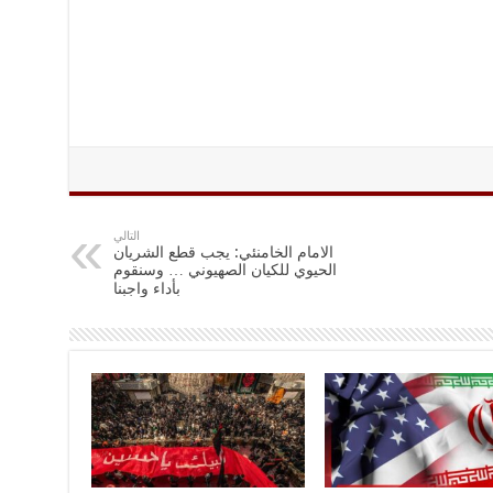
التالي
الامام الخامنئي: يجب قطع الشريان
الحيوي للكيان الصهيوني … وسنقوم
بأداء واجبنا