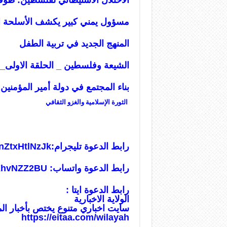
الاحتلال الاستيطاني لفلسطين: طو
مسؤول يمني كبير يكشف الأسلحة ا
المنهج الجديد في تربية الطفل
الشيعة وفلسطين _ الحلقة الاولى_
بناء المجتمع في دولة أمير المؤمنين 
الثورة الإسلامية والغزو الثقافي
رابط الدعوة تليجرام:
nZtxHtlNzJk
رابط الدعوة واتساب:
tXhvNZZ2BU
رابط الدعوة ايتا :
الولاية الاخبارية
سايت اخباري متنوع يختص بأخبار ال
https://eitaa.com/wilayah