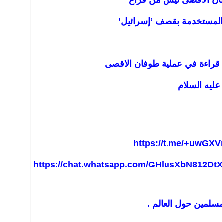
فان الأقصى ليس من فراغ
لمستخدمة بقصف ‘إسرائيل’
 قراءة في عملية طوفان الاقصى
عليه السلام
https://t.me/+uwGXV
https://chat.whatsapp.com/GHlusXbN812D
مسلمين حول العالم .