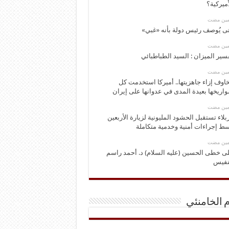
أميركية؟
ومين مضت
ى يُوصف رئيس دولة بأنه «غبي»
ومين مضت
سير الميزان : السيد الطباطبائي
ومين مضت
اوف إزاء جاهزيتها.. أميركا استخدمت كل
اريخها بعيدة المدى في عدوانها على إيران
ومين مضت
بلاء تستقبل الحشود المليونية لزيارة الأربعين
ط إجراءات أمنية وخدمية متكاملة
ومين مضت
ى خطى الحسين (عليه السلام) د. أحمد راسم
نفيس
م الخامنئي