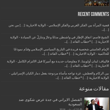
Recent Comments
قضية المرأة بين الفكر الغربي والفكر الإسلامي - الولاية الاخبارية: […] من نحن
[…]...
الشيخ قاسم: اتفاق الإطار في واشنطن مذلةٌ وعارٌ وتنازلٌ عن السيادة - الولاية
الاخبارية: […] *خطاب القائد […]...
الإمام الخامنئي شخصية فريدة في التاريخ السياسي الإسلامي وقدّم نموذجًا
للحاكمية - الولاية الاخبارية: […] *خطاب القائد […]...
قاليباف: لبنان أولويتنا.. لا مفاوضات جديدة مع أميركا قبل الالتزام الكامل - الولاية
الاخبارية: […] *خطاب القائد […]...
بين الركام والعطش.. غزة تواجه مأساة مزدوجة بفعل دمار الكيان الإسرائيلي -
الولاية الاخبارية: […] *خطاب القائد […]...
مقالات منوعة
القنصل الايراني في جدة عرض شكوى ضد
السعودية
31 أغسطس,2016