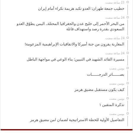
خطيب جمعة طهران: العدو تكبد هزيمة نكراء أمام إيران
من البحر الأحمر إلى خليج عدن والجغرافيا المحتلة.. اليمن يطوّق العدو
السعودي بقدرة رصد واستهداف قاتلة
المغاربة يفرون من جنة أميركا والاتفاقيات الإبراهيمية المزعومة!
مسيرة القائد الشهيد في التبيين: بناء الوعي في مواجهة الباطل
‏يومين مضت
بصــــــائر الدرجــــــات
‏يومين مضت
كيف يكون مستقبل مضيق هرمز
‏يومين مضت
تذكرة المتقين ١
‏يومين مضت
التفاصيل الأولية للخطة الاستراتيجية لضمان امن مضيق هرمز