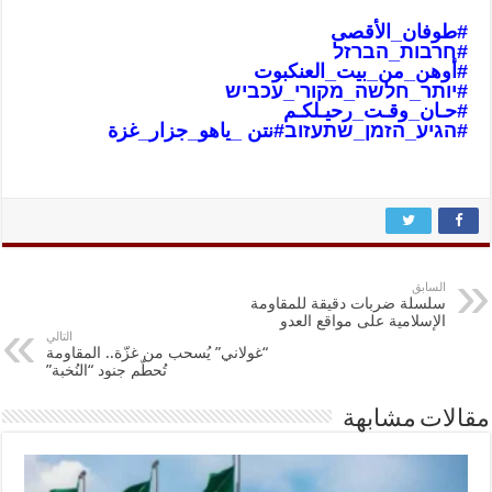
#طوفان_الأقص
ى
#חרבות_הברזל
#أوهن_من_بيت_العنكبوت
#יותר_חלשה_מקורי_עכביש
#حـان_وقـت_رحيـلكـم
#הגיע_הזמן_שתעזוב
#نتن _ياهو_جزار_غزة
السابق
سلسلة ضربات دقيقة للمقاومة
الإسلامية على مواقع العدو
التالي
“غولاني” يُسحب من غزّة.. المقاومة
تُحطّم جنود “النُخبة”
مقالات مشابهة