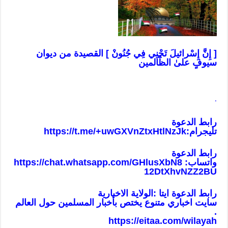
[ إِنَّ إِسْرائيلَ تَجْنِي فِي جُنُونْ ] القصيدة من ديوان
سيوفٍ علىٰ الظّالمين
.
رابط الدعوة
تليجرام:
https://t.me/+uwGXVnZtxHtlNzJk
رابط الدعوة
واتساب:
https://chat.whatsapp.com/GHlusXbN8
12DtXhvNZZ2BU
رابط الدعوة ايتا :الولاية الاخبارية
سايت اخباري متنوع يختص بأخبار المسلمين حول العالم
.
https://eitaa.com/wilayah