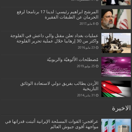
المرشح ابراهيم رئيسي: لدينا 17 برنامجا لرفع
الحرمان عن الطبقات الفقيرة
8 مايو,2017
عمليات بغداد تعلن مقتل والي داعش في الفلوجة
واكثر من 30 إرهابيا خلال عملية تحرير الفلوجة
23 مايو,2016
مُصطلحات الاُلوهيّة والربوبيّة
25 يوليو,2019
الأردن يطالب بفريق دولي لاستعادة الوثائق
التاريخية
31 يناير,2014
الاخيرة
عراقجي: القوات المسلحة الإيرانية أثبتت قدراتها في
مواجهة أقوى جيوش العالم