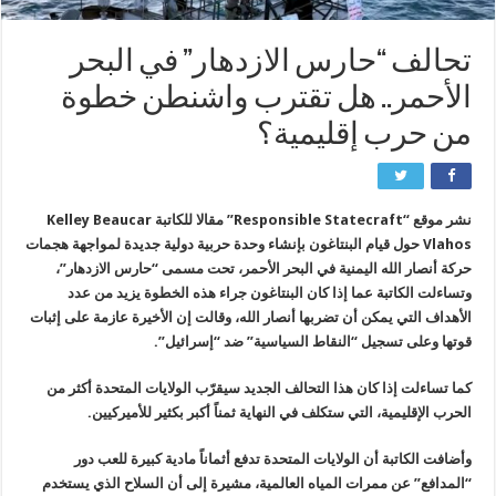
تحالف “حارس الازدهار” في البحر
الأحمر.. هل تقترب واشنطن خطوة
من حرب إقليمية؟
نشر موقع “Responsible Statecraft” مقالا للكاتبة Kelley Beaucar
Vlahos حول قيام البنتاغون بإنشاء وحدة حربية دولية جديدة لمواجهة هجمات
حركة أنصار الله اليمنية في البحر الأحمر، تحت مسمى “حارس الازدهار”،
وتساءلت الكاتبة عما إذا كان البنتاغون جراء هذه الخطوة يزيد من عدد
الأهداف التي يمكن أن تضربها أنصار الله، وقالت إن الأخيرة عازمة على إثبات
قوتها وعلى تسجيل “النقاط السياسية” ضد “إسرائيل”.
كما تساءلت إذا كان هذا التحالف الجديد سيقرّب الولايات المتحدة أكثر من
الحرب الإقليمية، التي ستكلف في النهاية ثمناً أكبر بكثير للأميركيين.
وأضافت الكاتبة أن الولايات المتحدة تدفع أثماناً مادية كبيرة للعب دور
“المدافع” عن ممرات المياه العالمية، مشيرة إلى أن السلاح الذي يستخدم