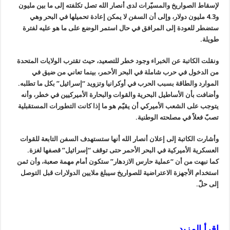
لإسقاط الصواريخ والمسيّرات لدى أنصار الله تصل تكلفته إلى ما بين مليون
و4.3 مليون دولار، وإلى أن السفن لا يمكن إعادة تحميلها في البحر وهي
ستضطر للعودة إلى المرافق في حال استمر الوضع على ما هو عليه لفترة
طويلة.
ونقلت الكاتبة عن الخبراء وجود خطر للتصعيد، حيث تقترب الولايات المتحدة
من الدخول في حرب شاملة في البحر الأحمر، بينما تعاني من ضيق في
الموارد والطاقة بسبب الحرب في أوكرانيا وتزويد “إسرائيل” بكل ما تطلبه.
وأضافت بأن الأساطيل البحرية والقوات والبحارة الأميركيين في خطر، وأنه
يتوجب على الشعب الأميركي أن يقيّم هو ما إذا كانت التطورات المستقبلية
تصبّ فعلاً في مصلحته الوطنية.
وأشارت الكاتبة إلى إعلان أنصار الله أنها ستستهدف السفن التابعة للقوات
العسكرية الأميركية في البحر الأحمر حتى توقف “إسرائيل” قصفها لغزة.
كما نبهت من أن “عملية حارس الازدهار” ستكون أمام مهمة صعبة، وأن ثمن
استخدام الأجهزة الاعتراضية للصواريخ سيبلغ ملايين الدولارات قبل التوصل
إلى حلّ.
إقرأ المزيد ,,