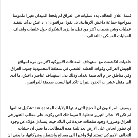
فمنذ اعلان التحالف بدء عملياته في العراق لم يلحظ الميدان تغيرا ملموسا
بمواجهة جماعة داعش الارهابية. بل يقول مراقبون ان داعش بدأت بتنفيذ
عمليات وشن هجمات اكثر من قبل، ما يزيد الشكوك حول خلفيات واهداف
العمليات العسكرية للتحالف.
خلفيات انكشفت مع استهداف المقاتلات الاميركية اكثر من مرة لمواقع
الجيش العراقي وقوات الحشد الشعبي في منطقة المحمودية جنوب العراق
وفي مناطق حزام العاصمة بغداد، وذلك بدل استهداف عناصر داعش، ما ادى
الى مقتل عشرات الجنود بنيران تاكد انها ليست صديقة للعراقيين.
ويضيف المراقبون ان الحجج التي تبنتها الولايات المتحدة عند تشكيل تحالفها
لم تكن الا اعذارا لتبرير تدخلها. لا سيما تلك التي ركزت على مطلب التغيير في
العراق وضرورة وجود سلطات جديدة في البلاد حيث يتساءل هؤلاء عن وجود
اي تطور ايجابي على الارض بعد تلبية هذه المطالب. ما يعني ان حيثيات
التحالف الاميركي تستند اولا واخيرا الى مصالح واشنطن وشركائها، ما يعني ان