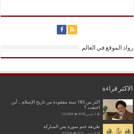
رواد الموقع في العالم
الاكثر قراءة
اكثر من 183 سنة مفقودة من تاريخ الإسلام .. أين
اختفت ؟
1 مارس,2018
223,809
طريقة ختم سورة يس المباركة
5 سبتمبر,2017
93,866