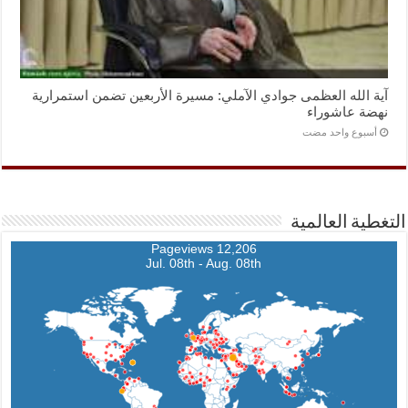
آية الله العظمى جوادي الآملي: مسيرة الأربعين تضمن استمرارية
نهضة عاشوراء
‏أسبوع واحد مضت
التغطية العالمية
12,206 Pageviews
Jul. 08th - Aug. 08th