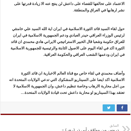
الاعتماد على تحالفها للقضاء على داعش لن ينتج عنه الا زيادة قدرتها على
نشر ارهابها في العراق والمنطقة.
حول لقاء السيد قائد الثورة الاسلامية في ايران اية الله السيد علي خامنئي
لرئيس الوزراء العراقي حيدر العبادي ودعم الجمهورية الاسلامية في ايران
للعراق حكومة وشعبا قال الخبير الاستراتيجي الايراني هادي محمدي ان قائد
الثورة اكد في لقاء اليوم على الاصول الثابتة والرئيسية للجمهورية الاسلامية
في ايران ودعمها الشعب العراقي والحكومة العراقية.
وأضاف محمدي في لقاء خاص مع قناة العالم الاخبارية ان قائد الثورة
الاسلامية اكد ايضا على السيناريو المشكوك التي تدعي الولايات المتحدة انه
من اجل محاربة الارهاب وخاصة تنظيم داعش، وان الجمهورية الاسلامية لا
تعتقد بهذا السيناريو او محاربة داعش تحت قيادة الولايات المتحدة…
السابق
دروس من مواقف أبي ذر (رض) –