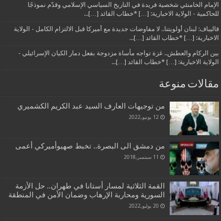
الإمام الخامنئي شخصية فريدة في التاريخ السياسي الإسلامي وقدّم نموذجًا
للحاكمية - الولاية الاخبارية: […] *خطاب القائد […]...
قاليباف: لبنان أولويتنا.. لا مفاوضات جديدة مع أميركا قبل الالتزام الكامل - الولاية
الاخبارية: […] *خطاب القائد […]...
بين الركام والعطش.. غزة تواجه مأساة مزدوجة بفعل دمار الكيان الإسرائيلي -
الولاية الاخبارية: […] *خطاب القائد […]...
مقالات منوعة
من توجيهات العارف السيد عبد الكريم الكشميري
12 يونيو,2022
من دمشق الى البصرة.. تخبط صهيوأميركي أعمى
11 سبتمبر,2018
القمة الثلاثية لمسار أستانا في طهران.. حل الأزمة
السورية ومحاربة الإرهاب وضمان الأمن في المنطقة
20 يوليو,2022