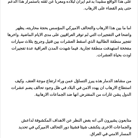
على هذا الواقع مشيدا بدعم ايران لبلاده ومعربا عن ثقته باستمرار هذا الدعم
حتى يتم القضاء على الارهاب.
اما ما بين هذا الارهاب والتحالف الاميركي المؤسس بحجة محاربته، يظهر
واضحا في التفجيرات التي لم توفر العراقيين على مدى الايام الماضية. واخرها
تفجير منطقة الطالبية الذي اسقط العشرات بين قتيل وجريح بثلاث سيارات
مفخخة استهدفت منطقة تجارية. فيما شهدت المدن العراقية عدة تفجيرات
اودت بحياة العشرات.
من مشاهد الدمار هذه يبرز التساؤل عمن وراء ارتفاع موجة العنف. وكيف
استطاع الارهاب ان يهدد الامن في البلاد في ظل وجود تحالف يضم عشرات
الدول يشن غارات من المفترض انها ضد الجماعات الارهابية.
متابعون يشيرون الى انه بغض النظر عن الاهداف المكشوفة لداعش
والجماعات الاخرى يتكشف شيئا فشيئا دور التحالف الاميركي في تحديد
المسار الامني في العراق.