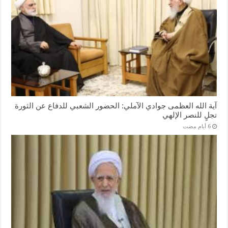
آية الله العظمى جوادي الآملي: الحضور الشعبي للدفاع عن الثورة
تجلٍ للنصر الإلهي