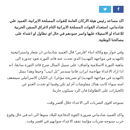
اكد مساعد رئيس هيئة الاركان العامة للقوات المسلحة الايرانية، العميد علي
شادماني، استعداد القوات المسلحة الايرانية التام لاغراق السفن الحربية
للاعداء او الاستيلاء عليها واسر جنودهم في حال اي تطاول او اعتداء على
مصالحنا الوطنية.
وفي حوار مع وكالة انباء “فارس” قال العميد شادماني ان شعار واستراتيجية
(التهديد في مواجهة التهديد) الذي تحدث عنه قائد الثورة تعود جذوره الى
ماهية الثورة الاسلامية واضاف: على سبيل المثال صرح قائد الثورة سابقا، انه
اذا اراد الاعداء مهاجمة ايران، فاننا سندمر “تل ابيب” وحيفا وهذا يمثل
(التهديد في مواجهة التهديد) او تصريحه مؤخرا، ان الكيان الاسرائيلي سيضعف
امنه سواء كانت هناك مفاوضات أم لم تكن وفيما لو تحدث العدو عن
(الخيارات على الطاولة) فان الرد سيكون حازما.
سنوجه اقوى الضربات الى الاعداء خلال أقصر وقت
واكد العميد شادماني ضرورة القوة الدفاعية للبلاد منوها الى انه في حال وقوع
حرب سنوجه ضربات مؤلمة تفقد الاعداء صوابهم في اقصر وقت .