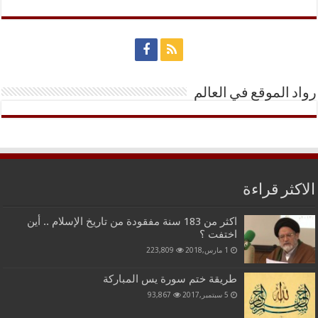
رواد الموقع في العالم
الاكثر قراءة
اكثر من 183 سنة مفقودة من تاريخ الإسلام .. أين
اختفت ؟
1 مارس,2018
223,809
طريقة ختم سورة يس المباركة
5 سبتمبر,2017
93,867