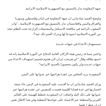
جبهة المقاومة تدار بالتنسيق مع الجمهورية الاسلامية الايرانية
واوضح العميد شادماني ان جبهة المقاومة في لبنان وفلسطين وسوريا
والعراق واليمن وافغانستان تدار بالتنسيق مع الجمهورية الاسلامية ، “وان
الشعوب الراغبة في مكافحة الاستكبار والمجتمعات الرازحة تحت الظلم تتخذ
من الثورة الاسلامية انموذجا لها ويدرك العدو ذلك جيدا”.
سنستهدف الاعداء في جبهات عديدة
واعتبر مساعد رئيس هيئة الاركان العامة الدفاع عن الثورة الاسلامية بانه قد
اتسع نطاقه وقال ” لو تعرضت ايران الى هجوم فسيتم استهداف الاعداء من
جبهات عديدة ولن يكون محصورا بالحدود الايرانية”.
السعودية تريد التخلص من عقدة هزائمها عبر عدوانها على اليمن
وراى العميد شادماني ان ما أقدمت عليه السعودية في اليمن جاء نتيجة
لخسارتها في عدة قضايا اقليمية فعمدت للتنفيس عن عقدة هزائمها عبر
عدوانها على ذلك البلد واضاف: ان السعودية تخطط للهيمنة على العالم
العربي والمنطقة عبر الاعتماد على عوائدها النفطية وفي هذا الاطار تعتبر
ايران خطرا عليها.