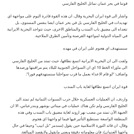
قوتنا في بحر عمان تماثل الخليج الفارسي
واشار الى قوة ايران البحرية وقال، ان هذه القوة قادرة اليوم على مواجهة اي
تهديدات في الخليج الفارسي بل في بحر عمان ايضا بنفس المستوى، بل
تتعداه الى مضيق باب المندب والمناطق الاخرى، حيث تتواجد البحرية الايرانية
في المياه الدولية لمواجهة القرصنة وتأمين الطرق الملاحية.
سنستهدف اي هجوم على ايران في مهده
ولفت الى ان البحرية الايرانية اتسع نطاقها، حيث تمتد من الخليج الفارسي
الى ماوراء الخط 10 اي ان السواحل الجنوبية للبلاد يتم مراقبتها ورصدها
واضاف: “لو قام الاعداء بعمل ما قرب سواحلنا سنستهدفهم فورا”.
قوة ايران اتسع نطاقها لغاية باب المندب
واردف، ان العمليات العسكرية خلال حرب السنوات الثمانية لم تمتد الى
الخليج الفارسي ولم تكن هناك عمليات في مينائي بوشهر وبندرعباس، الا ان
الجبهة الآن تمتد من مصب نهر اروند لغاية مضيق باب المندب وفي هذه
المنطقة الواسعة نستطيع التأثير فيها فيما لو واجهنا اي هجوم.
وقال، ان قائد الثورة الاسلامية حين يقول (سندمر “تل ابيب” وحيفا في حال
واجهنا العدوان)، فان معلوماته دقيقة ويعني مايقول ولايقصد المبالغة.