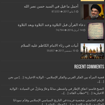
أجمل ما قيل في السيد حسن نصر الله
5 مايو,2017
87,033
دعاء القرآن قبل التلاوة وعند التلاوة وبعد التلاوة
14 أبريل,2016
74,794
أبيات في رثاء الامام الكاظم عليه السلام
10 ديسمبر,2017
59,857
Recent Comments
قضية المرأة بين الفكر الغربي والفكر الإسلامي - الولاية الاخبارية: […] من نحن
[…]...
الشيخ قاسم: اتفاق الإطار في واشنطن مذلةٌ وعارٌ وتنازلٌ عن السيادة - الولاية
الاخبارية: […] *خطاب القائد […]...
الإمام الخامنئي شخصية فريدة في التاريخ السياسي الإسلامي وقدّم نموذجًا
للحاكمية - الولاية الاخبارية: […] *خطاب القائد […]...