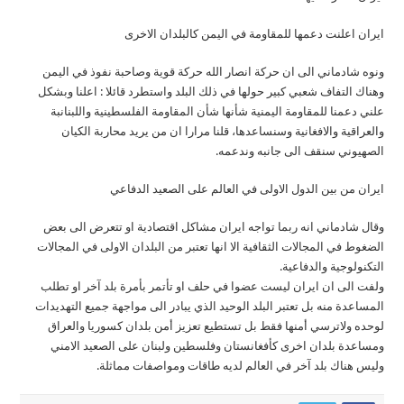
ايران اعلنت دعمها للمقاومة في اليمن كالبلدان الاخرى
ونوه شادماني الى ان حركة انصار الله حركة قوية وصاحبة نفوذ في اليمن
وهناك التفاف شعبي كبير حولها في ذلك البلد واستطرد قائلا : اعلنا وبشكل
علني دعمنا للمقاومة اليمنية شأنها شأن المقاومة الفلسطينية واللبنانبة
والعراقية والافغانية وسنساعدها، قلنا مرارا ان من يريد محاربة الكيان
الصهيوني سنقف الى جانبه وندعمه.
ايران من بين الدول الاولى في العالم على الصعيد الدفاعي
وقال شادماني انه ربما تواجه ايران مشاكل اقتصادية او تتعرض الى بعض
الضغوط في المجالات الثقافية الا انها تعتبر من البلدان الاولى في المجالات
التكنولوجية والدفاعية.
ولفت الى ان ايران ليست عضوا في حلف او تأتمر بأمرة بلد آخر او تطلب
المساعدة منه بل تعتبر البلد الوحيد الذي يبادر الى مواجهة جميع التهديدات
لوحده ولاترسي أمنها فقط بل تستطيع تعزيز أمن بلدان كسوريا والعراق
ومساعدة بلدان اخرى كأفغانستان وفلسطين ولبنان على الصعيد الامني
وليس هناك بلد آخر في العالم لديه طاقات ومواصفات مماثلة.