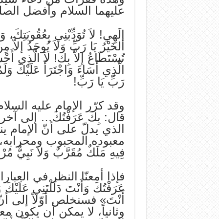
عليهما السلام‌ وأفضل‌ الصلوا
إلَهِي‌! لاَ تُوَدِّبْنِي‌ بِعُقُوبَتِكَ، 
الخَيْرُ يَا رَبِّ وَلاَ يُوجَدُ إلاَّ مِن
تُسْتَطَاعُ إلاَّ بِكَ! لاَ الَّذِي‌ أَ
الَّذِي‌ أَسَاءَ وَاجْتَرَأَ عَلَيْكَ وَ
رَبِّ يَا رَبِّ!
وقد كرّر الإمام‌ عليه‌ السلام‌
قال‌: بِكَ عَرَفْتُكَ… إلی آ
الذي‌ يدلّ علی أنّ الإمام‌ ي
معبوده‌ المحبوب‌ ومحرابه‌، وي
فِيهِ مَلَكٌ مُقَرَّبٌ وَلاَ نَبِي‌ٌّ مُرْ
فإذا أمعنّا النظر في‌ العبارات‌ «ي
عَرَفْتُكَ وَأَنْتَ دَلَلْتَنِي‌ عَلَيْكَ و
أَنْتَ» فسنخلص‌ أوّلاً إلی أن
وثانياً، لا يمكن‌ أن‌ يكون‌ مع