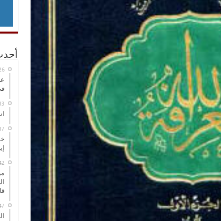
أحدث
عر
في
انطلاق
خط
إي
من
ال
قا
ال