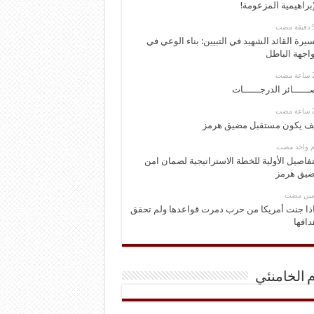
إبراهيمية المزعومة!
يرة القائد الشهيد في التبيين: بناء الوعي في
اجهة الباطل
ــــــائر الدرجــــــات
ف يكون مستقبل مضيق هرمز
وم واحد مضت
تفاصيل الأولية للخطة الاستراتيجية لضمان امن
يق هرمز
ومين مضت
ذا جنت أمريكا من حرب دمرت قواعدها ولم تحقق
دافها
م الخامنئي