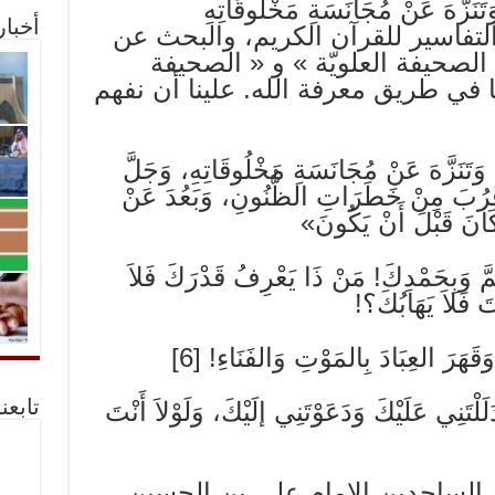
َتَنَزَّهَ عَنْ مُجَانَسَةِ مَخْلُوقَاتِهِ
أخبا
‌ التفاسير للقرآن‌ الكريم‌، والبحث‌ عن‌
الصحيفة‌ العلويّة‌ » و « الصحيفة‌
 في‌ طريق‌ معرفة‌ الله‌. علينا أن‌ نفهم‌
 وَتَنَزَّهَ عَنْ مُجَانَسَةِ مَخْلُوقَاتِهِ، وَجَلَّ
نْ قَرُبَ مِنْ خَطَرَاتِ الظُّنُونِ، وَبَعُدَ عَنْ
َانَ قَبْلَ أَنْ يَكُونَ»
ُمَّ وَبِحَمْدِكَ! مَنْ ذَا يَعْرِفُ قَدْرَكَ فَلاَ
َ فَلاَ يَهَابُكَ؟!
وَقَهَرَ العِبَادَ بِالمَوْتِ وَالفَنَاءِ! [6]
َنِي‌ عَلَيْكَ وَدَعَوْتَنِي‌ إلَيْكَ، وَلَوْلاَ أَنْتَ
تابعن
 الساجدين‌ الامام‌ علی بن‌ الحسين‌