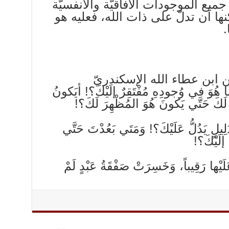
جميع‌ الموجودات‌ الآفاقيّة‌ والانفسيّة‌
كنها أن‌ تدلّ علی ذات‌ الله‌، فعليه‌ هو
.
‌ ابن‌ عطاء الله‌ الإسكندري‌ّ
ِما هُوَ في‌ وُجودِهِ مُفْتَقِرٌ إلَيْكَ؟! أيَكونُ
لَكَ حَتَّي‌ يَكونَ هُوَ المُظْهِرَ لَكَ؟!
ِيلٍ يَدُلُّ عَلَيْكَ؟! وَمَتَي‌ بَعُدْتَ حَتَّي‌
 إلَيْكَ؟!
لَيْها رَقِيباً، وَخَسِرَتْ صَفْقَةُ عَبْدٍ لَمْ