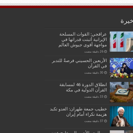
خيرة
عراقجي: القوات المسلحة
الإيرانية أثبتت قدراتها في
مواجهة أقوى جيوش العالم
الأربعين الحسيني فرصةٌ للتدبر
في القرآن
انطلاق الدورة 46 لمسابقة
القرآن الدولية في مكة
خطيب جمعة طهران: العدو تكبد
هزيمة نكراء أمام إيران
من البحر الأحمر إلى خليج عدن