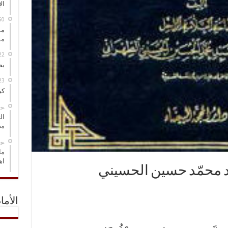
ال
مس
مو
بص
كي
‏ي
ال
مض
‏ي
ما
اه
ّد محمّد حسين‌ الحسيني
الأما