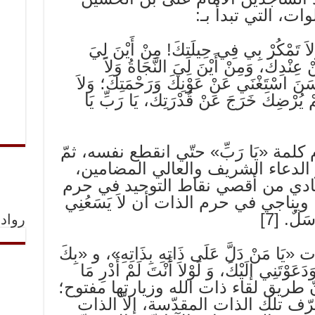
ت‌، التي‌ تبدأ بـ:
وَلاَ تَمْكُرْ بِي‌ فِي‌ حِيلَتِكَ! مِنْ أَيْنَ لِي‌َ
ْ عِنْدِكَ، وَمِنْ أَيْنَ لِي‌َ النَّجَاةُ وَلاَ
حْسَنَ اسْتَغْنَي‌ عَنْ عَوْنِكَ وَرَحْمَتِكَ؛ وَلاَ
لَمْ يُرْضِكَ خَرَجَ عَنْ قُدْرَتِكَ، يَا رَبِّ يَا
 كلمة‌ «يَا رَبِّ» حتّي‌ انقطع‌ نفسه‌، ثمّ
خر الدعاء الشريف‌ والعالي‌ المضامين‌،
نادي‌ من‌ أقصي‌ نقاط‌ التوحيد في‌ حرم‌
ناجي‌ في‌ حرم‌ الذات‌ أن‌ لاَ يَسَعُنِي‌
سَلٌ. [7]
رواد 
َا مَنْ دَلَّ عَلَی ذَاتِهِ بِذَاتِهِ»، و «بِكَ
َدَعَوْتَنِي‌ إلَيْكَ، وَ لَوْلاَ أَنْتَ لَمْ أَدْرِ مَا
ّ طريق‌ لقاء ذات‌ الله‌ وزيارتها مفتوح‌؛
رّف‌ تلك‌ الذات‌ المقدّسة‌، إلاّ الذات‌