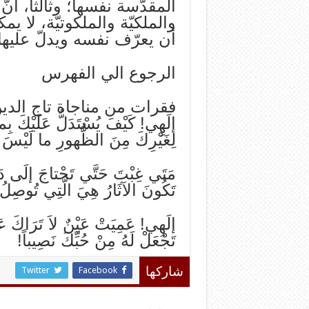
المقدّسة‌ نفسها؛ وثالثاً، أنّ 
والملكيّة‌ والملكوتيّة‌، لا يم
أن‌ يعرّف‌ نفسه‌ ويدلّ عليها
الرجوع الي الفهرس
فقرات‌ من‌ مناجاة‌ تاج‌ الدين
إلَهِي‌! كَيْفَ يُسْتَدَلُّ عَلَيْكَ ب
لِغَيْرِكَ مِنَ الظُّهورِ ما لَيْسَ 
مَتَي‌ غِبْتَ حَتَّي‌ تَحْتاجَ إلَی دَل
تَكُونَ الآثَارُ هِي‌َ الَّتِي‌ تُوصِلُ
إلَهِي‌! عَمِيَتْ عَيْنٌ لاَ تَرَاكَ عَ
تَجْعَلْ لَهُ مِنْ حُبِّكَ نَصِيباً!
Twitter
Facebook
شاركها