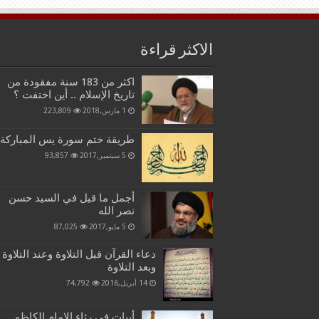
الاكثر قراءة
اكثر من 183 سنة مفقودة من
تاريخ الإسلام .. أين اختفت ؟
1 مارس,2018
223,809
طريقة ختم سورة يس المباركة
5 سبتمبر,2017
93,857
أجمل ما قيل في السيد حسن
نصر الله
5 مايو,2017
87,025
دعاء القرآن قبل التلاوة وعند التلاوة
وبعد التلاوة
14 أبريل,2016
74,792
أبيات في رثاء الامام الكاظم