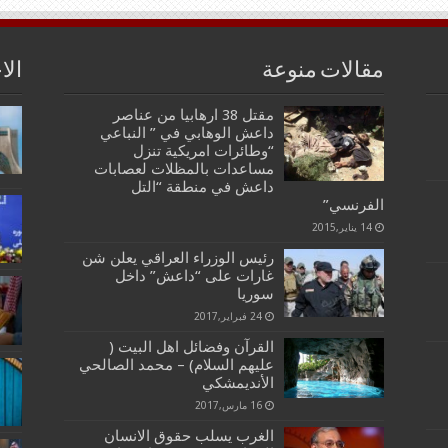
مقالات منوعة
الا
مقتل 38 ارهابيا من عناصر
داعش الوهابي في ” النباعي
“وطائرات امريكية تنزل
مساعدات بالمظلات لعصابات
داعش في منطقة “التل
الفرنسي”
14 يناير,2015
رئيس الوزراء العراقي يعلن شن
غارات على “داعش” داخل
سوريا
24 فبراير,2017
القرآن وفضائل اهل البيت (
عليهم السلام) – محمد الصالحي
الأنديمشكي
16 مارس,2017
الغرب يسلب حقوق الانسان