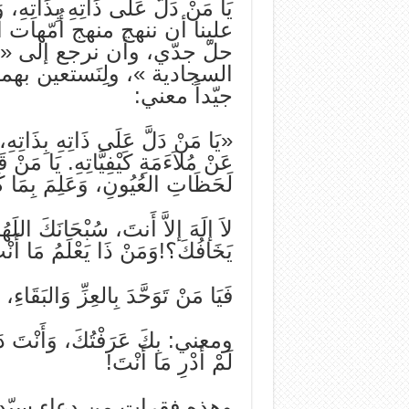
يَا مَنْ دَلَّ عَلَی ذَاتِهِ بِذَاتِهِ، و
علينا أن‌ ننهج‌ منهج‌ أُمّهات
حلّ جدّي‌، وأن‌ نرجع‌ إلی « 
السجادية‌ »، ولِنَستعين‌ بهما
جيّداً معني‌:
«يَا مَنْ دَلَّ عَلَی ذَاتِهِ بِذَاتِهِ،
عَنْ مُلاَءَمَةِ كَيْفِيَّاتِهِ. يَا مَ
لَحَظَاتِ العُيُونِ، وَعَلِمَ بِمَا ك
لاَ إلَهَ إلاَّ أَنتَ، سُبْحَانَكَ اللَه
يَخَافُكَ؟!وَمَنْ ذَا يَعْلَمُ مَا أَنْت
فَيَا مَنْ تَوَحَّدَ بِالعِزِّ وَالبَقَاءِ، 
ومعني‌: بِكَ عَرَفْتُكَ، وَأَنْتَ دَلَلْت
لَمْ أَدْرِ مَا أَنْتَ!
وهذه‌ فقرات‌ من‌ دعاء سيّد