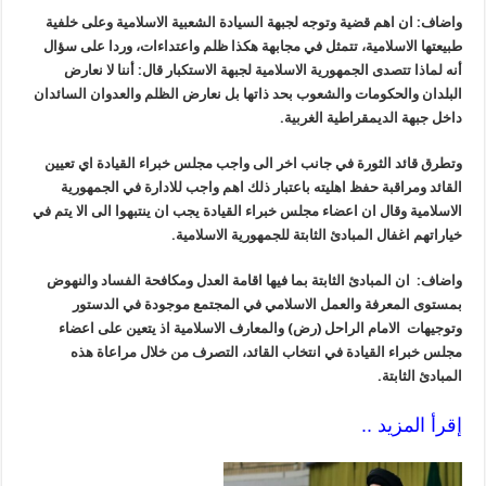
واضاف: ان اهم قضية وتوجه لجبهة السيادة الشعبية الاسلامية وعلى خلفية
طبيعتها الاسلامية، تتمثل في مجابهة هكذا ظلم واعتداءات، وردا على سؤال
أنه لماذا تتصدى الجمهورية الاسلامية لجبهة الاستكبار قال: أننا لا نعارض
البلدان والحكومات والشعوب بحد ذاتها بل نعارض الظلم والعدوان السائدان
داخل جبهة الديمقراطية الغربية.
وتطرق قائد الثورة في جانب اخر الى واجب مجلس خبراء القيادة اي تعيين
القائد ومراقبة حفظ اهليته باعتبار ذلك اهم واجب للادارة في الجمهورية
الاسلامية وقال ان اعضاء مجلس خبراء القيادة يجب ان ينتبهوا الى الا يتم في
خياراتهم اغفال المبادئ الثابتة للجمهورية الاسلامية.
واضاف: ان المبادئ الثابتة بما فيها اقامة العدل ومكافحة الفساد والنهوض
بمستوى المعرفة والعمل الاسلامي في المجتمع موجودة في الدستور
وتوجيهات الامام الراحل (رض) والمعارف الاسلامية اذ يتعين على اعضاء
مجلس خبراء القيادة في انتخاب القائد، التصرف من خلال مراعاة هذه
المبادئ الثابتة.
إقرأ المزيد ..