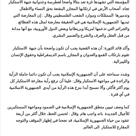
المؤسفة التي تشهدها غزة تعد مثالا واضحا لغطرسة وعدوانية جبهة الاستكبار
تجاه أصحاب الأرض في ارتكابها المجازر البشعة بحق النساء والاطفال
وتدميرها الممتلكات وموارد الشعب الفلسطيني وقال : إن المعارضة التي
تبديها الجمهورية الإسلامية هي في الحقيقة معارضة لمثل هذه الفظائع
والجرائم التي تدعمها امريكا وبريطانيا وبعض الدول الأوروبية، مع أنها مدانة
من قبل العقل والعرف والشرع والضمير البشري.
وأكد قائد الثورة: أن هذه القضية يجب أن تكون واضحة بأن جبهة الاستكبار
تقوم بارتكاب القمع والعدوان و المجازر باسم الديمقراطية وحقوق الإنسان
والليبرالية.
وشدد سماحته على أن الجمهورية الإسلامية يجب أن تكون دائما حاملة الرآية
والرائدة في مواجهة الاستكبار وقال: علينا أن نرفع رآية مقارعة الاستكبار كل
يوم أكثر فأكثر، وألا نسمح أبدا بنزع هذه الرآية من أيدي الجمهورية الاسلامية
في أي فترة .
كما وصف تبيين منطق الجمهورية الإسلامية في الصمود ومواجهة المستكبرين
للأجيال الجديدة بانه واجب هام وقال : لحسن الحظ، خلال أكثر من أربعة
عقود من حياة الجمهورية الإسلامية، قد نجحنا في إظهار الموقف والتوجه
المقارع للاستكبار الى العالم.