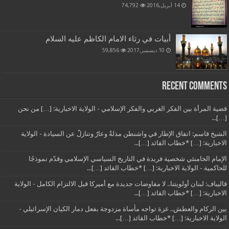
14 أبريل,2016
74,792
أبيات في رثاء الامام الكاظم عليه السلام
10 ديسمبر,2017
59,856
Recent Comments
قضية المرأة بين الفكر الغربي والفكر الإسلامي - الولاية الاخبارية: […] من نحن
[…]...
الشيخ قاسم: اتفاق الإطار في واشنطن مذلةٌ وعارٌ وتنازلٌ عن السيادة - الولاية
الاخبارية: […] *خطاب القائد […]...
الإمام الخامنئي شخصية فريدة في التاريخ السياسي الإسلامي وقدّم نموذجًا
للحاكمية - الولاية الاخبارية: […] *خطاب القائد […]...
قاليباف: لبنان أولويتنا.. لا مفاوضات جديدة مع أميركا قبل الالتزام الكامل - الولاية
الاخبارية: […] *خطاب القائد […]...
بين الركام والعطش.. غزة تواجه مأساة مزدوجة بفعل دمار الكيان الإسرائيلي -
الولاية الاخبارية: […] *خطاب القائد […]...