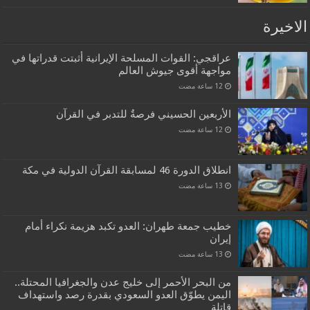
الاخيرة
عراقجي: القوات المسلحة الإيرانية أثبتت قدراتها في
مواجهة أقوى جيوش العالم
الأربعين الحسيني فرصةٌ للتدبر في القرآن
انطلاق الدورة 46 لمسابقة القرآن الدولية في مكة
خطيب جمعة طهران: العدو تكبد هزيمة نكراء أمام
إيران
من البحر الأحمر إلى خليج عدن والجغرافيا المحتلة..
اليمن يطوّق العدو السعودي بقدرة رصد واستهداف
قاتلة