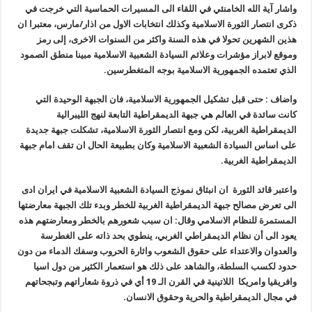
واشار آية الله الخامنئي في اللقاء الى المسيرات الحماسية التي خرجت في
ذكرى انتصار الثورة الاسلامية وكذلك انتخابات الاول من اذار/مارس، معتبرا ان
هذين الشهرين تحولا في هذه السنة واكثر من السنوات الاخرى، إلى رمز
وموقع لابراز مؤشرات وعلائم السيادة الشعبية الاسلامية مبينا منطق الصمود
الذي تعتمده الجمهورية الاسلامية بوجه المتغطرسين.
واضاف : حتى قبل تشكيل الجمهورية الاسلامية، فان الجبهة الوحيدة التي
كانت سائدة في العالم هي جبهة الديمقراطية التابعة لنهج الليبرالية
الديمقراطية الغربية، لكن ومع انتصار الثورة الاسلامية، تشكلت جبهة جديدة
على اساس السيادة الشعبية الاسلامية وكان بطبيعة الحال ان تقف امام جبهة
الديمقراطية الغربية.
واعتبر قائد الثورة ان انبثاق نموذج السيادة الشعبية الاسلامية في ايران ادى
الى تعرض مصالح جبهة الديمقراطية الغربية للخطر وبدء تلك الجبهة معارضتها
المستمرة للنظام الاسلامي وقال: ان سبب شعورهم بالخطر ومعارضتهم هذه
يعود الى أن نظام الديمقراطي الغربي، ينطوي بحد ذاته على الغطرسة
والعدوان والاعتداء على حقوق الشعوب واثارة الحروب وسفك الدماء من دون
حدود لكسب السلطة، والشاهد على ذلك هو استعمار الكثير من دول اسيا
وافريقيا وامريكا اللاتينية في القرن الـ 19 أي في ذروة شعاراتهم وتبجحاتهم
في مجال الديمقراطية والحرية وحقوق الانسان.