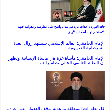
قائد الثورة : أحداث غزة هي مثال واضح على غطرسة وعدوانية جبهة
الاستكبار تجاه أصحاب الأرض
الإمام الخامنئي: العالم الإسلامي سيشهد زوال الغدة
السرطانية الصهيونية
الإمام الخامنئي: مأساة غزة هي مأساة الإنسانية وتظهر
أن النظام العالمي الحالي نظام زائف
كل تطورات المنطقة مرهونة بوقف العدوان على غزة..