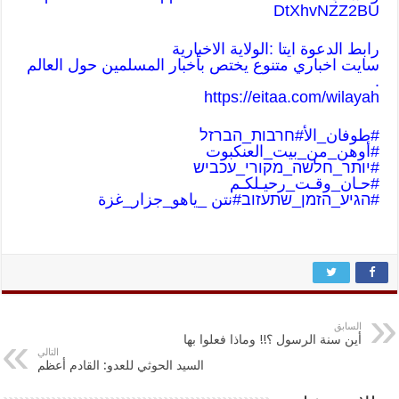
DtXhvNZZ2BU
رابط الدعوة ايتا :الولاية الاخبارية
سايت اخباري متنوع يختص بأخبار المسلمين حول العالم
.
https://eitaa.com/wilayah
#طوفان_الأ
#חרבות_הברזל
#أوهن_من_بيت_العنكبوت
#יותר_חלשה_מקורי_עכביש
#حـان_وقـت_رحيـلكـم
#הגיע_הזמן_שתעזוב
#نتن _ياهو_جزار_غز
ة
السابق
أين سنة الرسول ؟!! وماذا فعلوا بها
التالي
السيد الحوثي للعدو: القادم أعظم