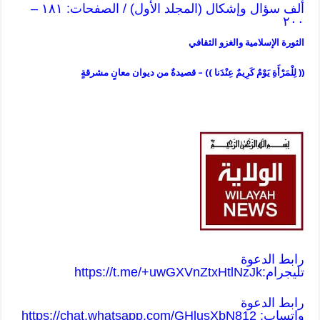
ألف سؤال وإشكال (المجلد الأول) / الصفحات: ١٨١ –
٢٠٠
الثورة الإسلامية والغزو الثقافي
(( لِلْمَرْأَةِ يَوْمٌ كَرِيمٌ عِنْدَنا )) – قصيدةٌ من ديوان معانٍ مشرقةٍ
رابط الدعوة
تليجرام:
https://t.me/+uwGXVnZtxHtlNzJk
رابط الدعوة
واتساب:
https://chat.whatsapp.com/GHlusXbN812