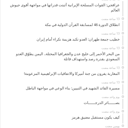
عراقجي: القوات المسلحة الإيرانية أثبتت قدراتها في مواجهة أقوى جيوش
العالم
انطلاق الدورة 46 لمسابقة القرآن الدولية في مكة
خطيب جمعة طهران: العدو تكبد هزيمة نكراء أمام إيران
من البحر الأحمر إلى خليج عدن والجغرافيا المحتلة.. اليمن يطوّق العدو
السعودي بقدرة رصد واستهداف قاتلة
المغاربة يفرون من جنة أميركا والاتفاقيات الإبراهيمية المزعومة!
مسيرة القائد الشهيد في التبيين: بناء الوعي في مواجهة الباطل
‏يوم واحد مضت
بصــــــائر الدرجــــــات
‏يوم واحد مضت
كيف يكون مستقبل مضيق هرمز
‏يومين مضت