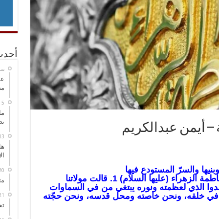
أحدث
‏س
عل
مح
ما
تص
ة – أيمن عبدالكريم
هل
ال
بنيها والسرّ المستودع فيها
السلام عليكِ يا عصمة الله الكبرى فاطمة الزهراء (عليها السلام) 1. قالت مولاتنا
مت
مدوا الذي لعظمته ونوره يبتغي من في السماوات
ه في خلقه، ونحن خاصته ومحل قدسه، ونحن حجّته
تف