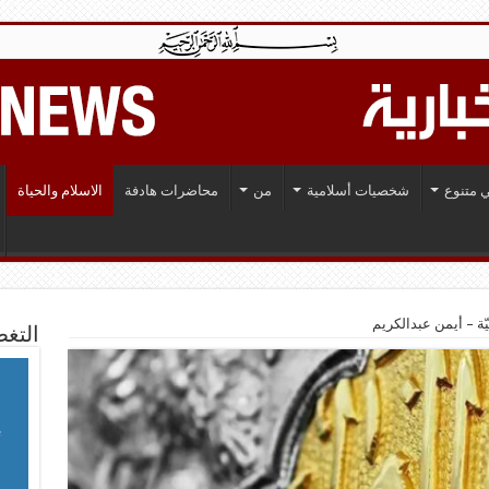
 متنوع
شخصيات أسلامية
من
محاضرات هادفة
الاسلام والحياة
يّة – أيمن عبدالكريم
التغط