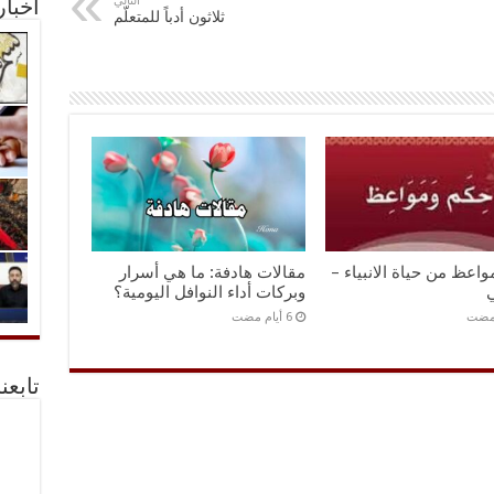
التالي
أخبا
ثلاثون أدباً للمتعلّم
اعظ من حياة الانبياء –
مقالات هادفة: ما هي أسرار
ي
وبركات أداء النوافل اليومية؟
تابعن