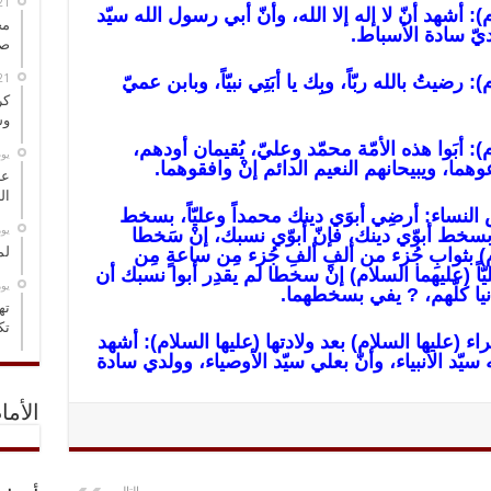
م): أشهد أنّ لا إله إلا الله، وأنّ أبي رسول الله سيّد
مخ
َلديّ سادة الأسباط.
صو
 رضيتُ بالله ربّاً، وبِك يا أبَتِي نبيّاً، وبابن عميّ
كر
وس
م): أبَوا هذه الأمّة محمّد وعليّ، يُقيمان أودهم،
‏ي
هما، ويبيحانهم النعيم الدائم إنْ وافقوهما.
عل
ال
 النساء: أرضِي أبوَي دينك محمداً وعليّاً، بسخط
‏ي
بسخط أبوّي دينك، فإنّ أبوّي نسبك، إنْ سَخطا
لم
 بثوابِ جُزء من ألفِ ألفِ جُزء مِن ساعةٍ مِن
يّاً (عليهما السلام) إنْ سخطا لم يقدِر أبوا نسبك أن
‏ي
نيا كلّهم، ? يفي بسخطهما.
ته
تك
اء (عليها السلام) بعد ولادتها (عليها السلام): أشهد
ه سيّد الأنبياء، وأنّ بعلي سيّد الأوصياء، وولدي سادة
الأما