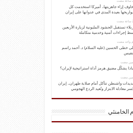
اوف إزاء جاهزيتها.. أميركا استخدمت كل
اريخها بعيدة المدى في عدوانها على إيران
بلاء تستقبل الحشود المليونية لزيارة الأربعين
ط إجراءات أمنية وخدمية متكاملة
وم واحد مضت
ى خطى الحسين (عليه السلام) د. أحمد راسم
نفيس
ومين مضت
اذا يشكّل مضيق هرمز أداة استراتيجية لإيران؟
ومين مضت
ديدات واشنطن تتآكل أمام صلابة طهران.. إيران
سر معادلة الابتزاز وتُعيد الردع الهجومي
م الخامنئي