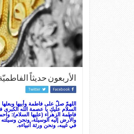
الأربعون حديثاً الفاطميّ
Twitter
Facebook
اللهمّ صلّ على فاطمة وأبيها وبعلها و
فاطمة الزهراء (عليها السلام): واح
والأرض إليه الوسيلة، ونحن وسيلت
في غيبه، ونحن ورثة أنبياءه.