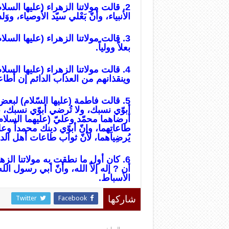
2. قالت مولاتنا الزهراء (عليها السلا
الأنبياء، وأنّ بَعْلي سيّد الأوصياء، وو
3. قالت مولاتنا الزهراء (عليها السلام):
بعلاً وولياً.
4. قالت مولاتنا الزهراء (عليها السلا
وينقذانهم من العذاب الدائم إن أطاعو
5. قالت فاطمة (عليها السّلام) لبعض
أبوّي نسبك، ولا تُرضي أبوّي نسبك، 
أرضاهما محمّد وعليّ (عليهما السلام)
طاعاتِهما، وإنّ أبوّي دينك محمداً وعل
يُرضِياهما، لأنّ ثواب طاعات أهل الد
6. كان أول ما نطقت به مولاتنا الزهر
أن ? إله إلاّ الله، وأنّ أبي رسول الل
الأسباط.
Twitter
Facebook
شاركها