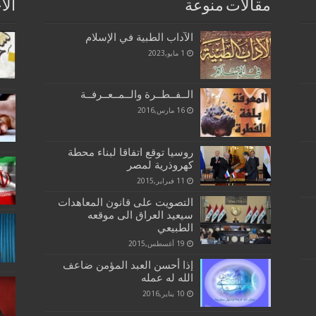
مقالات منوعة
الا
الآداب الطبية في الإسلام
1 مايو,2023
الــفــطــرة والــمــعــرفــة
16 مارس,2016
روسيا توقع اتفاقا لبناء محطة
كهروذرية لمصر
11 فبراير,2015
التصويت على قانون المعاهدات
سيعيد العراق الى موقعه
الطبيعي
19 أغسطس,2015
إذا أحسن العبد المؤمن ضاعف
الله له عمله
10 يناير,2016