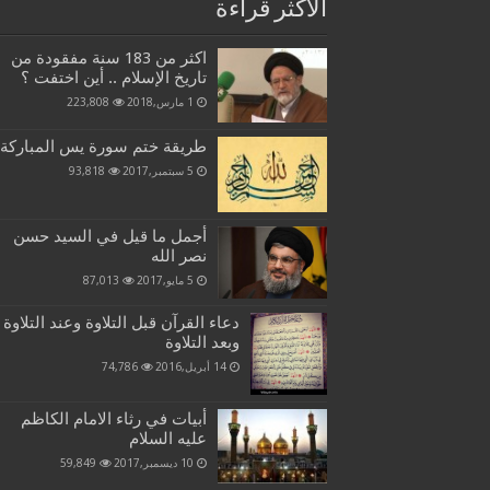
الاكثر قراءة
اكثر من 183 سنة مفقودة من
تاريخ الإسلام .. أين اختفت ؟
1 مارس,2018
223,808
طريقة ختم سورة يس المباركة
5 سبتمبر,2017
93,818
أجمل ما قيل في السيد حسن
نصر الله
5 مايو,2017
87,013
دعاء القرآن قبل التلاوة وعند التلاوة
وبعد التلاوة
14 أبريل,2016
74,786
أبيات في رثاء الامام الكاظم
عليه السلام
10 ديسمبر,2017
59,849