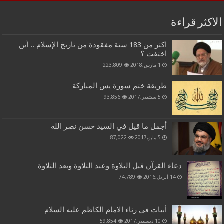
الاكثر قراءة
اكثر من 183 سنة مفقودة من تاريخ الإسلام .. أين
اختفت ؟
1 مارس,2018
223,809
طريقة ختم سورة يس المباركة
5 سبتمبر,2017
93,856
أجمل ما قيل في السيد حسن نصر الله
5 مايو,2017
87,022
دعاء القرآن قبل التلاوة وعند التلاوة وبعد التلاوة
14 أبريل,2016
74,789
أبيات في رثاء الامام الكاظم عليه السلام
10 ديسمبر,2017
59,854