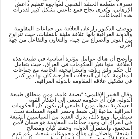
تصرف منظمة الحشد الشعبي لمواجهة تنظيم داعش
الإرهابي، ويُعزى نجاح قمع داعش بشكل كبير لقدرات
هذه الجماعات.
ووصف الدکتور زارعان العلاقة بين جماعات المقاومة
والدولة العراقية بأنها علاقة مليئة بالتقلبات، حيث تتراوح
بين التوتر والصراع من جهة، والتعاون والتفاعل من جهة
أخرى.
وأوضح أن هناك عوامل مؤثرة أساسية في طبيعة هذه
العلاقة، منها تغيّر الحكومات في العراق، حيث يتعامل
كل حكم وفق رؤيته واستراتيجيته الخاصة مع جماعات
المقاومة. كما أن التدخلات الخارجية كان لها دور كبير
في تشكيل علاقة المقاومة بالدولة العراقية.
وقال الخبير الإقليمي: “بصفة عامة، ومن منطلق طبيعة
الدولة، فإن أي حكومة تسعى إلى احتكار القوة
العسكرية بيدها، ومن الطبيعي أن تكون كل الحكومات
العراقية ساعيةً إلى ضبط وحصر القوة المسلحة تحت
سيطرتها. ومع ذلك، يدرك العديد من السياسيين الشيعة
في العراق أن وجود جماعات المقاومة هو ضمان لأمن
المجتمع، واستمرار الدولة، وحفظ كيان ومصالح
الشيعة”. وأضاف أن هناك مجموعات شيعية، رغم عدم