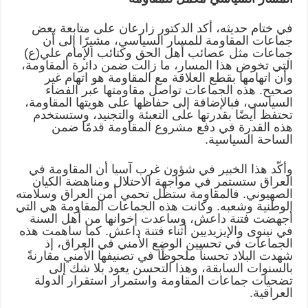
في ختام حديثه، أكد الدكتور زارعان على متابعة بعض
جماعات المقاومة للمسار السياسي، مشيرًا إلى أن
جماعات مثل عصائب أهل الحق وكتائب الإمام علي(ع)
التي تخوض هذا المسار، ما زالت ضمن دائرة المقاومة،
وأن اتهامها بقطع العلاقة مع المقاومة هو اتهام غير
صحيح. هذه الجماعات تواصل مقاومتها عبر الفضاء
السياسي، فبالإضافة إلى حفاظها على هويتها المقاومة،
تحتفظ أيضًا بقدرتها على التعبئة والتجنيد، وستستخدم
هذه القدرة في دفع مشروع المقاومة قدمًا ضمن
الساحة السياسية.
وأكّد هذا الخبير في شؤون غرب آسيا أن المقاومة في
العراق ستستمر في مواجهة الاحتلال ومناهضة الكيان
الصهيوني. فالمقاومة ستظل تحمي أمن العراق وسلامته
الوطنية وشعبه. وكانت هذه الجماعات المقاومة هي التي
أجهضت فتنة داعش، وساعدت إخوانها من أهل السنة
في نينوى والإيزيديين أثناء فتنة داعش. كما ساهمت هذه
الجماعات في تحسين الوضع الأمني في العراق، إذ
شهدت البلاد تحسناً ملحوظًا في تصنيفها الأمني مقارنةً
بالسنوات السابقة، وهذا التحسن يعود بلا شك إلى
تضحيات جماعات المقاومة واستمرار استقرار الدولة
العراقية.