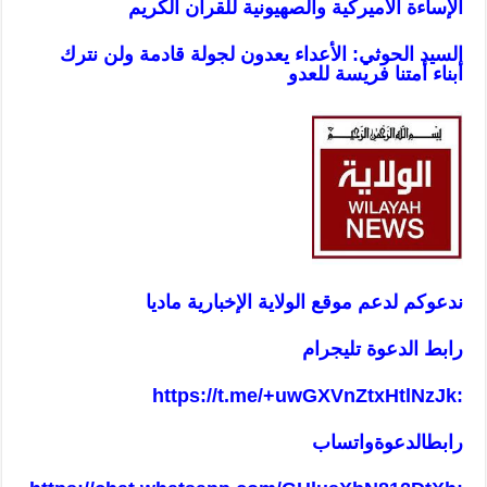
الإساءة الأميركية والصهيونية للقرآن الكريم
ا
لسيد الحوثي: الأعداء يعدون لجولة قادمة ولن نترك
أبناء أمتنا فريسة للعدو
ن
دعوكم لدعم موقع الولاية الإخبارية ماديا
رابط الدعوة تليجرام
https://t.me/+uwGXVnZtxHtlNzJk
:
رابطالدعوةواتساب