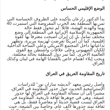
الوضع الإقليمي الحساس
بدأ الدكتور زارعان بتأكيده على الظروف الحساسة التي
تمر بها المنطقة بعد الحرب المفروضة التي استمرت 40
يوماً والهدنة الهشة، قائلاً: لم تتحول فقط حالة
الجمهورية الإسلامية الإيرانية في المنطقة إلى وضع
مختلف تماماً، بل إن إيران أصبحت معترفاً بها كقوة
إقليمية، كما أن أمريكا تعرضت لهزيمة مريرة، وتظهر
تداعياتها داخل المجتمع الأمريكي وعلى الساحة الداخلية
للكيان الصهيوني وعلى علاقات واشنطن مع القوى
العالمية الأخرى. كما تمر دول المنطقة بحالة مختلفة،
ويجب إيلاء اهتمام خاص بالقضايا الهامة في لبنان وكذلك
العراق.
تاريخ المقاومة العريق في العراق
واصل رئيس معهد “أندیشه سازان نور” للدراسات
الإستراتيجية الحديث حول جذور المقاومة في العراق،
مشيراً إلى أن مسألة المقاومة في العراق لها جذور
عميقة، وهي في جوهرها ثقافة تاريخية. المقاومة في
العراق ليست قضيةً حديثةً أو معاصرةً فقط، بل هي
ثقافة تمتد جذورها لألف عام، وخاصةً بين الشيعة، حيث