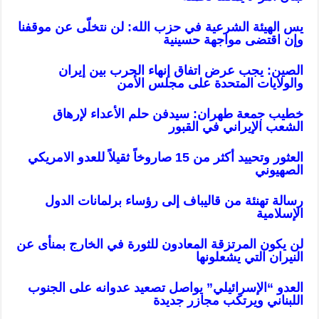
يس الهيئة الشرعية في حزب الله: لن نتخلّى عن موقفنا
وإن اقتضى مواجهة حسينية
الصين: يجب عرض اتفاق إنهاء الحرب بين إيران
والولايات المتحدة على مجلس الأمن
خطيب جمعة طهران: سیدفن حلم الأعداء لإرهاق
الشعب الإيراني في القبور
العثور وتحييد أكثر من 15 صاروخاً ثقيلاً للعدو الامريكي
الصهيوني
رسالة تهنئة من قاليباف إلى رؤساء برلمانات الدول
الإسلامية
لن يكون المرتزقة المعادون للثورة في الخارج بمنأى عن
النيران التي يشعلونها
ا
لعدو “الإسرائيلي” يواصل تصعيد عدوانه على الجنوب
اللبناني ويرتكب مجازر جديدة