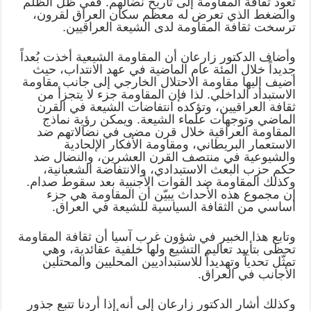
تعود ثقافة المقاومة إلى تاريخ نضالهم. ففي ظل الظلم
والضغط الذي تعرض له معظم سكان العراق لقرون،
ترسخت ثقافة المقاومة لدى الشيعة العراقيين.
وأضاف الدكتور زارعان أن المقاومة الشيعية أخذت بُعداً
جديداً خلال المئة عام الماضية في عهد الانتداب، حيث
أضيف إليها مقاومة الاحتلال الخارجي إلى جانب مقاومة
الاستبداد الداخلي. لذا فإن المقاومة جزء لا يتجزأ من
ثقافة العراقيين، وتؤكده انتفاضات الشيعة في القرن
الماضي وتوجهات علماء الشيعة. ويمكن رؤية نماذج
المقاومة العراقية خلال قرن مضى في نضالاتهم ضد
الاستعمار البريطاني، ومقاومة الأفكار الإلحادية
والشيوعية في منتصف القرن العشرين، والنضال ضد
حكم حزب البعث الاستبدادي، والانتفاضة الشعبانية،
وكذلك المقاومة ضد القوات الأجنبية بعد سقوط صدام.
إن مجموع هذه الأحداث يبيّن أن المقاومة هي جزء
أساسي من الثقافة السياسية للشيعة في العراق.
وتابع هذا الخبير في شؤون غرب آسيا أن ثقافة المقاومة
تحظى بتأييد تعاليم التشيع ولها خلفية عقائدية، وهي
تمثّل تحدياً وتهديداً للاستبداديين المحليين والمحتلين
الأجانب في العراق.
وکذلك أشار الدكتور زارعان إلى أنه إذا أردنا تتبع جذور