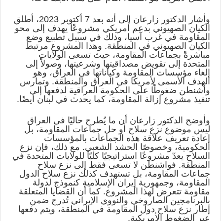
وأشار الدكتور زارعان إلى أنه بعد 7 أكتوبر 2023، أطلق
الكيان الصهيوني بدعم أمريكي مشروعًا يهدف إلى محو
المقاومة في غرب آسيا، وذلك في سبيل تطبيع وضع
الكيان الصهيوني في المنطقة. وهذا المشروع مرتبط
مباشرةً بجماعات المقاومة، حيث تسعى الولايات
المتحدة إلى تقويض مصداقيتها وشرعيتها، وصولاً إلى
إلغاء مؤسسات المقاومة وكياناتها في العراق، وهو
الهدف الأسمى لأمريكا في العراق والمنطقة. وتمارس
واشنطن ضغوطًا على الحكومة العراقية لدفعها إلى
تنفيذ مشروع إزالة المقاومة، كما يحدث في لبنان أيضًا.
وأوضح الدکتور زارعان أن ما يُطرح حاليًا في العراق
ليس موضوع نزع سلاح أو حل جماعات المقاومة، بل
إعادة تعريف علاقة هذه الجماعات بالمؤسسات
الحكومية، وخصوصًا الحشد الشعبي. مع ذلك، فإن نزع
السلاح يعدّ مشروعًا استراتيجيًا كليًا للولايات المتحدة في
المنطقة. فواشنطن لا تسعى فقط إلى نزع سلاح
جماعات المقاومة، بل تستهدف كذلك نزع سلاح الدول
المقاومة، وجمهورية إيران الإسلامية كنموذج لدولة
مقاومة تتعرض لهذا المشروع. كما أن القضايا المتعلقة
بالبرنامجين الصاروخي والنووي الإيراني تُدرج ضمن
إطار نزع سلاح دول المقاومة في المنطقة، ويتم دفعها
عبر الضغوط الأمريكية.