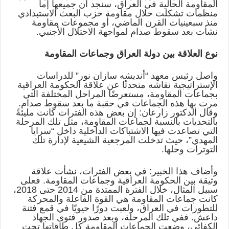
المقاومة الحالية في العراق، سنجد أن جميعها إما
منظمات تشكلت خلال مقاومة حزب البعث الاستبدادي
منذ سبعينيات القرن الماضي، أو مجموعات مقاومة
نشأت بعد سقوط صدام لمواجهة الاحتلال الأجنبي.
نوع العلاقة بين دولة العراق وجماعات المقاومة
واصل رئيس معهد “أندیشه سازان نور” للدراسات
الإستراتيجية نقاشه متحدثًا عن علاقة الحكومة العراقية
بجماعات المقاومة، مستعرضًا المراحل المختلفة التي
مرت بها هذه الجماعات في حقبة ما بعد سقوط صدام.
وقال الدکتور زارعان: إن بعض هذه الفترات كانت مليئةً
بالتحديات بالنسبة لجماعات المقاومة، مثل تلك المرحلة
التي تصاعدت فيها الاشتباكات الداخلية داخل “سرايا
المهدي”، حيث تدخلت المرجعية الشيعية لإدارة تلك
التوترات وحلها.
وأضاف هذا الخبير: في بعض الفترات، نشأت علاقة
وثيقة بين الحكومة العراقية وجماعات المقاومة. فعلى
سبيل المثال، خلال الفترة الممتدة من 2014 حتى 2018،
كانت جماعات المقاومة هي القوة الفاعلة والمحركة
للتطورات في العراق، ولعبت دورًا حيويًا في قمع فتنة
داعش. ففي تلك المرحلة، وبعد صدور فتوى الجهاد
الكفائي، وضعت الجماعات المقاومة كل طاقاتها تحت