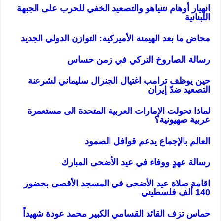
انهيار أوهام نتنياهو والتصعيد الخفي للحرب على الجبهة
اللبنانية
مخاض ما بعد الهيمنة الأميركية: التوازن الدولي الجديد
رسالة الصاروخ التركي في زمن حساس
حين يوظف ترامب اغتيال الجنرال سليماني لشرعنة
التصعيد ضدّ إيران
لماذا تحولت الإمارات العربية المتحدة الى مستعمرة
عربية صهيونية؟
العالم بالإجماع يدعم قوافل الصمود
رسالة عهدٍ ووفاء في عيد الأضحى المبارك
اقامة صلاة عيد الأضحى في المسجد الأقصى بحضور
140 ألف فلسطيني
حماس تزف القائد القسامي الكبير محمد عودة شهيداً