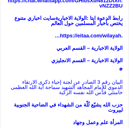
https://chat.whatsapp.com/GHlusXbN812DtXh
:
vNZZ2BU
رابط الدعوة ايتا :الولاية الاخباريةسايت اخباري متنوع
يختص بأخبار المسلمين حول العالم
…
https://eitaa.com/wilayah
.
الولاية الاخبارية – القسم العربي
ا
لولاية الاخبارية – القسم ا
لانجليزي
@
البيان رقم 3 الصادر عن لجنة إحياء ذكرى الارتقاء
الدموي للإمام المجاهد الشهيد سماحة آية الله العظمى
خامنئي قدّس الله نفسه الزكية
حزب الله يشيّع ثُلّة من الشهداء في الضاحية الجنوبية
لبيروت
المرأة علم وعمل وجهاد