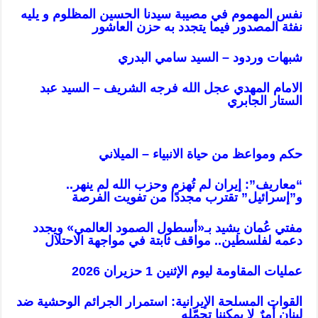
نفس المهموم في مصيبة سيدنا الحسين المظلوم و يليه
نفثة المصدور فيما يتجدد به حزن العاشور
شبهات وردود – السيد سامي البدري
الامام المهدي عجل الله فرجه الشريف – السيد عبد
الستار الجابري
حكم ومواعظ من حياة الانبياء – الميلاني
“معاريف”: إيران لم تُهزم وحزب الله لم ينهر..
و”إسرائيل” تقترب مجددًا من تفويت الفرصة
مفتي عُمان يشيد بـ«أسطول الصمود العالمي» ويجدد
دعمه لفلسطين.. مواقف ثابتة في مواجهة الاحتلال
عمليات المقاومة ليوم الإثنين 1 حزيران 2026
القوات المسلحة الإيرانية: استمرار الجرائم الوحشية ضد
لبنان أمرٌ لا يمكننا تحمّله