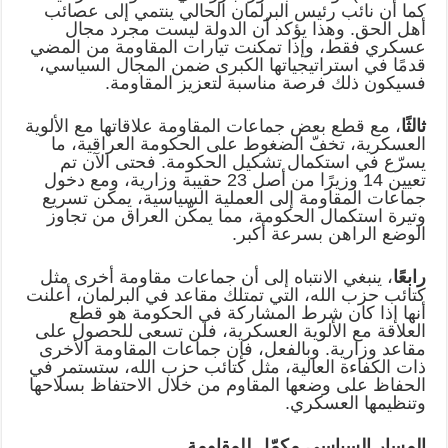
كما أن نائب رئيس البرلمان الحالي ينتمي إلى عصائب
أهل الحق. وهذا يؤكد أن الدولة ليست مجرد مجال
عسكري فقط، وإذا تمكنت تيارات المقاومة من المضي
قدمًا في استراتيجياتها الكبرى ضمن المجال السياسي،
فسيكون ذلك فرصة مناسبة لتعزيز المقاومة.
ثالثًا
، مع قطع بعض جماعات المقاومة علاقاتها مع الألوية
العسكرية، تخفّ الضغوط على الحكومة العراقية، ما
يسرّع في استكمال تشكيل الحكومة. فحتى الآن تم
تعيين 14 وزيرًا من أصل 23 حقيبة وزارية، ومع دخول
جماعات المقاومة إلى العملية السياسية، يمكن تسريع
وتيرة استكمال الحكومة، مما يمكّن العراق من تجاوز
الوضع الراهن بسرعة أكبر.
رابعًا
، ينبغي الانتباه إلى أن جماعات مقاومة أخرى مثل
كتائب حزب الله، التي تمتلك مقاعد في البرلمان، أعلنت
أنها إذا كان شرط المشاركة في الحكومة هو قطع
العلاقة مع الألوية العسكرية، فلن تسعى للحصول على
مقاعد وزارية. وبالفعل، فإن جماعات المقاومة الأخرى
ذات الكفاءة العالية، مثل كتائب حزب الله، ستستمر في
الحفاظ على وضعها المقاوم من خلال الاحتفاظ بسلاحها
وتنظيمها العسكري.
المسار السياسي مكمّل للمقاومة