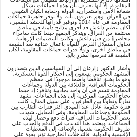
امتلاكها لأذرع عسكرية أو ارتباط تنظيمي مع الجماعات
المقاومة، إلا أنها تعترف بأن هذه الجماعات تشكّل
ضمانة الأمن واستمرارية الدولة وحماية الكيان الشيعي
في العراق. وهم يعترفون بأنه لولا توفر جاهزية جماعات
المقاومة في عام 2014 وتوفير قدراتها للحشد الشعبي،
لكان تنظيم داعش قد أجرى مذابح دامية في مناطق
مختلفة من العراق. ويتذكر الجميع حينما كانت سامراء
محاصرةً من قبل داعش، وكانت التنظيمات الإرهابية
تحاول استغلال الفرص للقيام بأعمال عدائية ضد الشيعة
في مناطق أخرى، ولولا قدرات جماعات المقاومة، لكان
الشيعة قد تعرضوا لضررٍ بالغ.
وأشار الدكتور زارعان إلى أن السياسيين الذين يتصدرون
المشهد الحكومي يسعون إلى احتكار القوة العسكرية،
وهو ما يخلق تناقضاً واضحاً موجودًا في معظم
الحكومات العراقية. فالعلاقة بين الدولة وجماعات
المقاومة تتسم في آن واحد بجاذبية وتنافر؛ إذ حينما
تحتاج الحكومة المركزية إلى هذه الجماعات، نشهد
تقاربًا وتعاونًا بين الطرفين. على سبيل المثال، كانت
فترة حكومة عادل عبد المهدي أكثر فترات التقارب بين
الحكومة وجماعات المقاومة. وفي المقابل، شهدت
بعض الحكومات العراقية فترات دفع وحصار لهذه
الجماعات. ويعتمد هذا التذبذب في الدفع والجذب على
ظروف الحكومة نفسها، بالإضافة إلى المعطيات
الإقليمية والدولية، فالتدخلات الخارجية تؤثر بقوة على