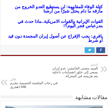
كتلة الوفاء للمقاومة: لن يستطيع العدو الخروج من
مأزقه ما دام يحتلُّ شبرًا من أرضنا
القوا
ت الإيرانية والقوات الامريكية..ماذا حدث في
بندرعباس فجر اليوم؟!
باقري: يجب الإفراج عن أصول إيران المجمدة دون قيد
أو شرط
السابق
السيد مجبتى الخامنئي: عدو إيران
يسعى إلى خلق انقسامات داخلية
بعد هزيمته في المعركة
التالي
في رحاب الملحمة الحسينية محرم
1446هجري
مقالات مشابهة