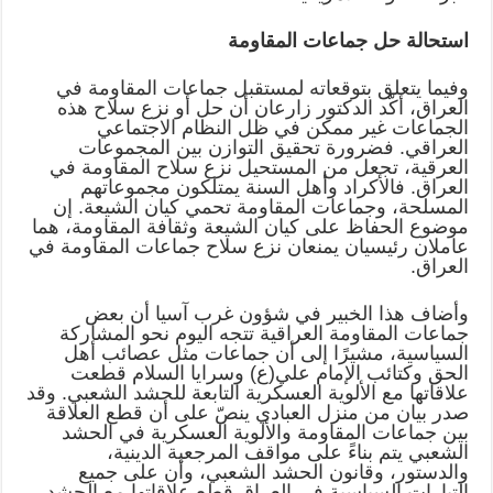
استحالة حل جماعات المقاومة
وفيما يتعلق بتوقعاته لمستقبل جماعات المقاومة في
العراق، أكّد الدكتور زارعان أن حل أو نزع سلاح هذه
الجماعات غير ممكن في ظل النظام الاجتماعي
العراقي. فضرورة تحقيق التوازن بين المجموعات
العرقية، تجعل من المستحيل نزع سلاح المقاومة في
العراق. فالأكراد وأهل السنة يمتلكون مجموعاتهم
المسلحة، وجماعات المقاومة تحمي كيان الشيعة. إن
موضوع الحفاظ على كيان الشيعة وثقافة المقاومة، هما
عاملان رئيسيان يمنعان نزع سلاح جماعات المقاومة في
العراق.
وأضاف هذا الخبير في شؤون غرب آسيا أن بعض
جماعات المقاومة العراقية تتجه اليوم نحو المشاركة
السياسية، مشيرًا إلى أن جماعات مثل عصائب أهل
الحق وكتائب الإمام علي(ع) وسرايا السلام قطعت
علاقاتها مع الألوية العسكرية التابعة للحشد الشعبي. وقد
صدر بيان من منزل العبادي ينصّ على أن قطع العلاقة
بين جماعات المقاومة والألوية العسكرية في الحشد
الشعبي يتم بناءً على مواقف المرجعية الدينية،
والدستور، وقانون الحشد الشعبي، وأن على جميع
التيارات السياسية في العراق قطع علاقاتها مع الحشد