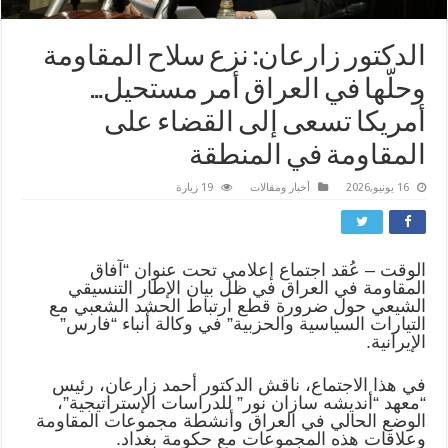
الدکتور زارعان: نزع سلاح المقاومة
وحلّها في العراق أمر مستحيل…
أمريكا تسعى إلى القضاء على
المقاومة في المنطقة
16 يونيو,2026
أخبار ومقالات
19 زيارة
الوقت – عُقد اجتماع إعلامي تحت عنوان “آفاق
المقاومة في العراق في ظل بيان الإطار التنسيقي
الشيعي حول ضرورة قطع ارتباط الحشد الشعبي مع
التيارات السياسية والحزبية” في وكالة أنباء “فارس”
الإيرانية.
في هذا الاجتماع، ناقش الدكتور أحمد زارعان، رئيس
“معهد “أندیشه سازان نور” للدراسات الإستراتيجية”،
الوضع الحالي في العراق وأنشطة مجموعات المقاومة
وعلاقات هذه المجموعات مع حكومة بغداد.