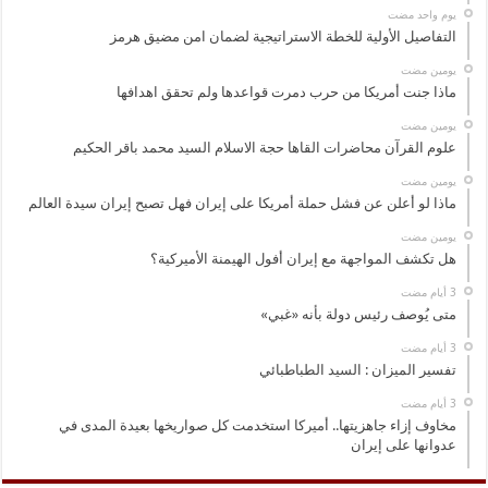
‏يوم واحد مضت
التفاصيل الأولية للخطة الاستراتيجية لضمان امن مضيق هرمز
‏يومين مضت
ماذا جنت أمريكا من حرب دمرت قواعدها ولم تحقق اهدافها
‏يومين مضت
علوم القرآن محاضرات القاها حجة الاسلام السيد محمد باقر الحكيم
‏يومين مضت
ماذا لو أعلن عن فشل حملة أمريكا على إيران فهل تصبح إيران سيدة العالم
‏يومين مضت
هل تكشف المواجهة مع إيران أفول الهيمنة الأميركية؟
متى يُوصف رئيس دولة بأنه «غبي»
تفسير الميزان : السيد الطباطبائي
مخاوف إزاء جاهزيتها.. أميركا استخدمت كل صواريخها بعيدة المدى في
عدوانها على إيران