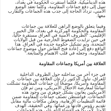
هذه الديناميكية. فكلما استقرت الحكومة في بغداد،
تميل إلى دفع جماعات المقاومة، وكلما تعقد الوضع
الأمني، تزداد الحاجة إلى جذب هذه الجماعات والتقارب
معها.
وفيما يتعلق بالوضع الراهن للعلاقة بين جماعات
المقاومة والحكومة المركزية في بغداد، قال الخبير
الإقليمي: “الظروف الأمنية في العراق مستقرة حالياً،
في حين تزايدت الضغوط الخارجية من قبل الولايات
المتحدة، وتم تشكيل حكومة جديدة في العراق. هذا
الواقع دفع إلى إعادة فتح النقاش حول موضوع جماعات
المقاومة، وجعله في قلب الاهتمام والمتابعة.”
العلاقة بين أمريكا وجماعات المقاومة
في جزء آخر من مداخلته حول الظروف الداخلية
للعراق، تناول الدكتور زارعان العلاقة بين جماعات
المقاومة وأمريكا، موضحًا أن جماعات المقاومة تشكّلت
أساسًا لمعارضة الاحتلال الأمريكي، ومن ثم فإن
الأمريكيين يعانون بشكل جوهري من وجود هذه
الجماعات. فواشنطن تصنّف جماعات المقاومة ضمن
قائمة التنظيمات الإرهابية، وتعلن مكافآت مالية مقابل
تقديم رؤوس قادتها وزعمائها. وفي الحقيقة، الهدف
الأمثل لأمريكا هو القضاء التام على هذه الجماعات.