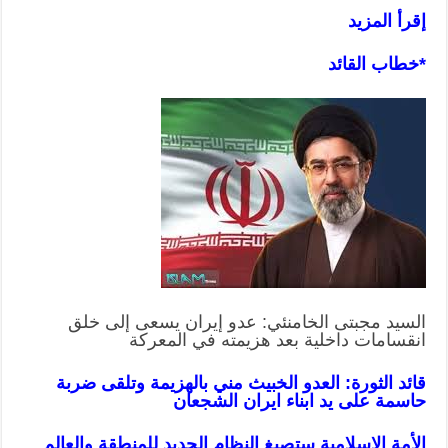
إقرأ المزيد
*خطاب القا
ئد
السيد مجبتى الخامنئي: عدو إيران يسعى إلى خلق
انقسامات داخلية بعد هزيمته في المعركة
قائد
الثورة: العدو الخبيث مني بالهزيمة وتلقى ضربة
حاسمة على يد ابناء ايران الشجعان
ا
لأمة الإسلامية ستصيغ النظام الجديد للمنطقة والعالم