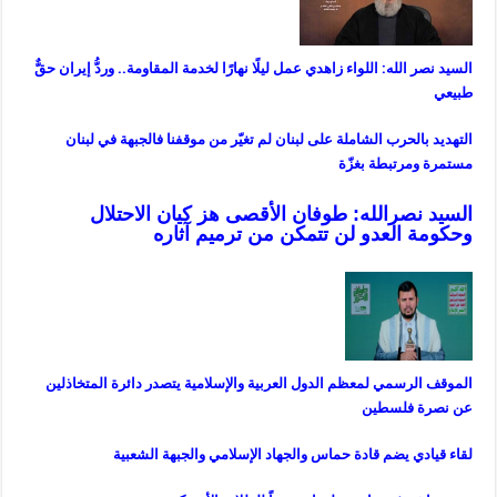
السيد نصر الله: اللواء زاهدي عمل ليلًا نهارًا لخدمة المقاومة.. وردُّ إيران حقٌّ
طبيعي
التهديد بالحرب الشاملة على لبنان لم تغيّر من موقفنا فالجبهة في لبنان
مستمرة ومرتبطة بغزّة
السيد نصرالله: طوفان الأقصى هز كيان الاحتلال
وحكومة العدو لن تتمكن من ترميم آثاره
الموقف الرسمي لمعظم الدول العربية والإسلامية يتصدر دائرة المتخاذلين
عن نصرة فلسطين
لقاء قيادي يضم قادة حماس والجهاد الإسلامي والجبهة الشعبية