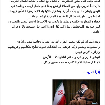
لذلك يجب على محور المقاومة ان يتكيف مع العامل الجديد لشكل الحرب ،
كأن تبدأ تحرير دولها من العملاء او تضع يدها على كامل ارضه ، وخاصة في
اليمن ولبنان ، التي بدأت أميركا بتشكيل خلايا واحلاف لزعزعة الأمن فيهما ..
اما ما هي الطريقة وشكل المقاومة الجديدة لهذه الجولة ..
فقيادة المقاومة حكيمة وتملك ما يكفي من الاحتياط الاستراتيجي والبصيرة ،
لمواجهة هذا المخطط ، بما لا امريكا رأت ولا اسرائيل سمعت ولا الأعراب
خانت ..
وبعد ذلك ان لم يكن مصير الدول العربية العبرية وخاصة مصر والأردن
والسعودية ومعهم تركيا عرضة الى انقلابات دموية تطيح بحكامهم وعروشهم
وتزلزل الارض فيهم ،
انبشوا قبري واخرجوا جثتي لتاكلها كلاب الأرض
كما قال سابقا لكم الكاتب محمد حسنين هيكل .
إقرأ المزيد ..