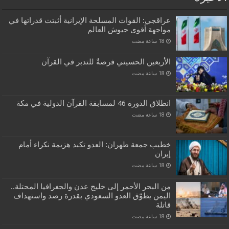
عراقجي: القوات المسلحة الإيرانية أثبتت قدراتها في
مواجهة أقوى جيوش العالم
الأربعين الحسيني فرصةٌ للتدبر في القرآن
انطلاق الدورة 46 لمسابقة القرآن الدولية في مكة
خطيب جمعة طهران: العدو تكبد هزيمة نكراء أمام
إيران
من البحر الأحمر إلى خليج عدن والجغرافيا المحتلة..
اليمن يطوّق العدو السعودي بقدرة رصد واستهداف
قاتلة