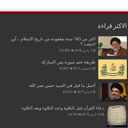
الاكثر قراءة
اكثر من 183 سنة مفقودة من تاريخ الإسلام .. أين
اختفت ؟
1 مارس,2018
223,809
طريقة ختم سورة يس المباركة
5 سبتمبر,2017
93,867
أجمل ما قيل في السيد حسن نصر الله
5 مايو,2017
87,031
دعاء القرآن قبل التلاوة وعند التلاوة وبعد التلاوة
14 أبريل,2016
74,794