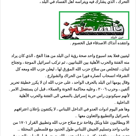
التحرك ، الذي يشارك فيه ويترأسه أهل الفساد في البلد ،
وانتقده آنذاك الاصدقاء فبل الخصوم .
ليتبين فعلا بعد اسبوع واحد صحة رؤية ابن البلد من هذا الفخ ، الذي كان يراد
منه الفتنة والحرب الأهلية بين اللبنانيين ، ثم تركب اسرائيل الموجة ، وتجتاح
لبنان ، لتتخلص من سلاح حزب الله المؤرق لها ، ليعلن حزب الله ومعه كل
الشرفاء انسحاب أنصاره فورا من الحراك والشوارع .
وقال يومها ابن البلد بالحرف الواحد ، على حزب الله ان لا يكرر خطيئة تحرير
ألفين ، وحرب ٢٠٠٦ ، وعليه محاكمة الخونة والعملاء ، قبل ان يستفحل الامر .
لأنهم سيكونون راس حربة إسرائيل بالسعي الى الفتنة والحرب الأهلية
الداخلية .
وها هم اليوم ادوات العدو في الداخل اللبناني ، لا يكتفون بإعلان اعترافهم
باسرائيل والتطبيع والتعاون معها ..
الا ويطالبون علنا وبكل وقاحة نزع سلاح حزب الله وتطبيق القرار ١٧٠١ من
جانب واحد وتسليم الجيش اللبناني طول الحدود مع فلسطين المحتلة ..
تحت عناوين منافقة وكثيرة منها ان حزب الله يعرض قرار السلم والحرب في