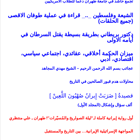
تجمع حاشد في جامعة طهران دعماً للطلاب الأمريكيين
الشيعة وفلسطين _.._ قراءة في عملية طوفان الاقصى
(جميع الحلقات)
دكتور بريطاني بطريقة بسيطة يقتل السرطان في
أيامه
الاولى
ميزان
الحكمة أخلاقي، عقائدي، اجتماعي سياسي،
اقتصادي، أدبي
عجائب بسم الله الرحمن الرحيم – الشيخ مهدي المجاهد
محاولات هدم قبور الصالحين في التاريخ
قصيدةُ [ ضَرَبَتْ إِيرانُ صُهْيُونَ اللَّعِينْ ]
ألف سؤال وإشكال (المجلد الأول)
أول رواية إيرانية كاملة لـ”ليلة الصواريخ والمُسيّرات”! طهران ـ علي منتظري
المواجهة الإسرائيلية الإيرانية… بين التاريخ والمستقبل