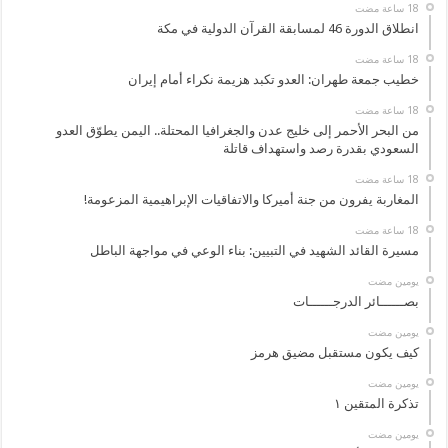
انطلاق الدورة 46 لمسابقة القرآن الدولية في مكة
خطيب جمعة طهران: العدو تكبد هزيمة نكراء أمام إيران
من البحر الأحمر إلى خليج عدن والجغرافيا المحتلة.. اليمن يطوّق العدو
السعودي بقدرة رصد واستهداف قاتلة
المغاربة يفرون من جنة أميركا والاتفاقيات الإبراهيمية المزعومة!
مسيرة القائد الشهيد في التبيين: بناء الوعي في مواجهة الباطل
‏يومين مضت
بصــــــائر الدرجــــــات
‏يومين مضت
كيف يكون مستقبل مضيق هرمز
‏يومين مضت
تذكرة المتقين ١
‏يومين مضت