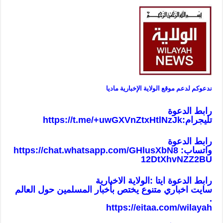
ندعوكم لدعم موقع الولاية الإخبارية ماديا
رابط الدعوة
تليجرام:
https://t.me/+uwGXVnZtxHtlNzJk
رابط الدعوة
واتساب:
https://chat.whatsapp.com/GHlusXbN8
12DtXhvNZZ2BU
رابط الدعوة ايتا :الولاية الاخبارية
سايت اخباري متنوع يختص بأخبار المسلمين حول العالم
.
https://eitaa.com/wilayah