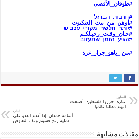
#طوفان_الأ
قصى
#חרבות_הברזל
#أوهن_من_بيت_العنكبوت
#יותר_חלשה_מקורי_עכביש
#حـان_وقـت_رحيـلكـم
#הגיע_הזמן_שתעזוב
#نتن _ياهو_جزار_غز
ة
السابق
عبارة “حرروا فلسطين” أصبحت
اليوم مطلبا عالميا
التالي
أسامة حمدان: إذا أقدم العدو على
عملية رفح فسيتم وقف التفاوض
مقالات مشابهة