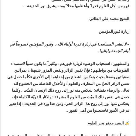
فهو من أجل العلوم قدرا ً وأعظمها محلا ً ومنه يشرق نور الحقيقة …
الشيخ محمد علي الطائي
زيارة قبورالمؤمنين
–
لا ينبغي المسامحة في زيارة تـربة أولياء الله ، وقبور المؤمنين خصوصاً في
أيام الجمعة ولياليها.
والمشهور : استحباب الوضوء لزيارة قبورهم . وكثيراً ما يكون سبباً لاستمداد
الفيوضات من بواطنهم ؛ فإنّ نفس الزائر ونفس المزور شبيهتان بمرآتين
صقيلتين وضعتا بحيث ينعكس الشعاع من إحداهما إلى الأخرى فكلّما حصل في
نفس الزائر الحيّ من المعارف والعلوم ؛ والأخلاق الفاضلة من الخشوع لله
تعالى والرضاء بقضائه؛ ينعكس منه نور إلى روح ذلك الإنسان الميّت . وكلما
حصل في نفس ذلك الميّّت من العلوم المشرقة ؛ والآثار القويّة الكاملة فإنه
ينعكس منها نور إلى روح هذا الزائر الحي، ومن هذا ورد في الحديث : إذا تحير
تم في الأمور فاستعينوا من أهل القبور ..
السيد جعفر بحر العلوم
–
هو آية الله السيد جعفر بن السيد محمد باقر بن السيد علي بن السيد محمد