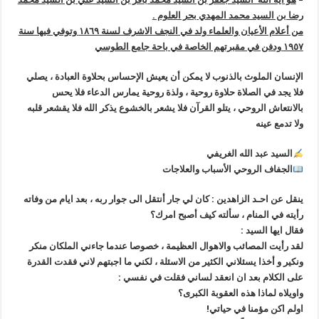
رضا بن السيد محمد المهدي بحر العلوم .
من أعلام الأعيان والعلماء ولد في النجف الاشرف لسنة ١٨٦٩ وتوفي فيها سنة
١٩٥٧ ودفن في مقبرتهم الخاصة في باحة جامع الطوسي
الإنسان الملوث بالذنوب لا يمكن أن يعيش الإحساس بحلاوة العبادة ، يصلي
فلا يجد في الصلاة حلاوة روحية ، ولذة روحية يمارس الدعاء فلا يحس
بالانتعاش الروحي ، يتلو القرآن فلا يشعر بالخشوع يذكر الله فلا يقشعر قلبه
ولا تدمع عينه
السيد عبد الله الغريفي
الجفاف الروحي الأسباب والعلاجات
ينقل عن احـد الزاهدين : كان لي جار أنتقل الى جوار ربه ، بعد ايام من وفاته
رأيته في المنام ، سألته كيف أصبح امرك؟
فقال ايها السيد :
لقد رأيت المصائب والاهوال العظيمة ، خصوصا عندما جاءني الملكان منكر
ونكير و أخذا يسئلاني الكثير من الاسئلة ، لكني ما اجبتهم لاني فقدت القدرة
على الكلام بعد ان انعقد لساني فقلت في نفسي :
واويلاه لماذا هذه العقوبة الكبرى؟
اولم اكن مؤمنا في حياتي!