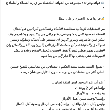
فوائد وعوائد / مجموعة من الفوائد الملتقطة من زيارة الفضلاء والعلماء ج
1
حررها هادي الخنيزي و علي البقال
من المعطيات الإيجابية لمجالسة العلماء و الصالحين الربانيين هي انتقال
الطاقة المعنوية التي يحملونها في داخلهم إلى من يجالسهم و يعاشرهم ولذا
يمكن لمن يعاشرهم وبمرور الزمن أن يسيطر على أعماله وسلوكه ويسير
نحو الحق والحقيقة نعم أن مصاحبة الأبرار تأتي بالبر وتوجد الخير والصلاح وان
الجلوس معهم يعطي شعوراً لفعل الحسن والعمل الصالح وعادة ماتنقل
الفيوضات التي يحظى بها الأخيار إلى من يصاحبهم
– يقـول السيد محمد سعيد الحكيم : استفادتي من مجالستي للشيخ حسين
الحلي أكثر من استفادتي من درسـه ، دون التقليل من شأن درسـه
أعلم أن علم التوحيد ليس لقلقة لسان ..
وإنما هو أذواقٌ ووجدان
ولا يؤخذ مــــن الأوراق …
وإنمــا يُؤخــذ مـــن أهــل الأذواق
وليس يـُنال بالقيل والقال .. وإنما يُؤخذ من الرجال وصحبة أهل الكمال
والله ما أفلــح من أفلـــح إلا بصُحبــةِ مــن أفلــــح