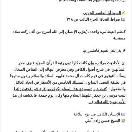
السيد أبا القاسم الخوئي
صراط النجاة الجزء الثالث ص
٣١٨
کـظم الغیظ مرة واحدة ، یُقرّب الإنسان إلی الله أسرع من ألف رکعة صلاة
مستحبة
#اية_الله_السيد_فاطمي_نيا
إن الأحاديث مراتب، وإن كانت كلها دون رتبة القرآن المجيد فنرى صدر
المتألهين في شرح أصول الكافي وفي معرض ابتهاله إلى الفياض المتعال
يسأله التوفيق في فهم كلمات آل محمد عليهم الصلاة والسلام ويقول مبتهجا
في تعليقة الفصل السابع ، المسلك الخامس من الأسفار في اتحاد العاقل
والمعقول :
كنت حين تسويدي هذا المقام بكهك من قرى قم، فجئت زائرا
لبنت موسى بن جعفر
عليهما السلام
منها وكان يوم جمعة، فانكشف لي هذا
الأمر بعون الله تعالى) ..
الإنسان الكامل في نهج البلاغة
الشيخ حسن زاده آملي