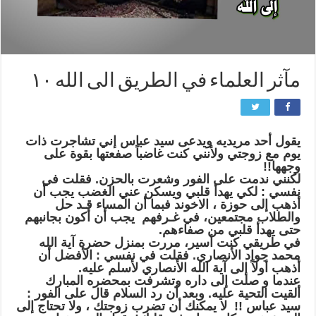
مآثر العلماء في الطريق الى الله ١٠
يقول أحد مريديه ويدعى سيد عباس إني تشاجرت ذات
يوم مع زوجتي ولأنني كنت غاضباً صفعتها بقوة على
وجهها!!
لكنني ندمت على الفور وشعرت بالحزن. فقلت في
نفسي : لكي يهدأ قلبي ويسكن عني الغضب يجب أن
أذهب إلى حوزة ، الاخوند فبما أن المساء قـد حل
والطلاب مجتمعين، في غـرفهم يجب أن أكون بجانبهم
حتى يهدأ قلبي من صفاءهم.
في طريقي كنت أسير، مررت بمنزل حضرة آية الله
محمد جواد الأنصاري. فقلت في نفسي : الأفضل أن
أذهب أولاً إلى آية الله الأنصاري لأسلم عليه.
عندما و صلت إلى داره وتشرفت بمحضره المبارك
ألقيت التحية عليه. وبعد أن رد السلام قال على الفور :
سيد عباس !! لا يمكنك أن تضرب زوجتك ، ولا تحتاج إلى