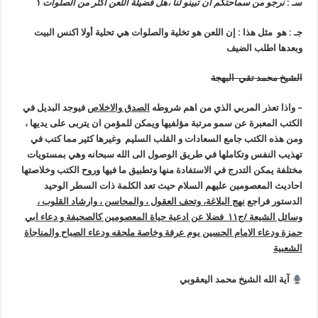
سـ :
نرجو من سماحتكم أن تبينو لنا ،هل فضيلة اللعن أكثر من الصلوات ؟
جـ : هو مثل هذا : إن اللعن هو تخلية والصلوات هي تحلية أولا اكنس البيت
وبعدها اطلب الضيف
الشيخ محمد تقي البهجة
– واذا تعذر المربي الذي من اهم شروطه
الصدق والاخلاص
فيوجد البديل في
الكتب المعبرة عن سمو مرتبة مؤلفيها ويمكن للمؤمن ان يتربى على يديها ،
ومن هذه الكتب جامع السعادات و القلب السليم وغيرها كثير مما كتب في
تهذيب النفس وتكاملها في طريق الوصول الى الله سبحانه وهي بمستويات
مختلفة يمكن التدرج في الاستفادة منها وتطبيق ما فيها وروح الكتب وخلاصتها
احاديث المعصومين عليهم السلام حيث تعد الكلمة ذات السطر الوحيد
الدستور فراجع
نهج البلاغة، وتحف العقول ، والمحاسن ، وارشاد القلوب ،
وسائل الشيعة /ج١١ فضلا عن ادعية حياة المعصومين كالصحيفة و دعاء ابي
حمزة ودعاء الامام الحسين يوم عرفة وخاصة ملحقه ودعاء الصباح والمناجاة
الشعبية
آية الله الشيخ محمد اليعقوبي