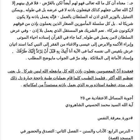
جـ : معناه أن كل ما لله تعالى فهو لهم أيضاً لكن بالعَرّض ٠‏ فلا فرق بينهم إلا
أنّ الله تعالى جعلهم كذلك فيفعلون باذنه لا في عرضه بل في طوله , ويمكن
التمثيل بالوزير الذي اذن له السلطان بالعمل ٠‏ فإنّه يعمل باذنه ولا يكون
شريكا له . بل كل سلسلة المأمورين الصغار الذين يعملون بإذن من فوقهم
لايكونون شركاء . نعم الشريك هو المستقل الذي يعمل بلا إذن ٠‏ وفي عرض
السلطان لامن يعمل في طوله, كما جاء في القرآن إسناده احياء الموتى
وإبراء الأكمه والابرص إلى عيسى والاغناء من الفقر إلى النبي كما اسند اتيان
عرش بلقيس الى نفسه كما فى الآية أنا آَتِيكَ بِهِ قَبْلَ أَنْ يَرْتَدَّ إِلَيْكَ طَرْفُكَ ,
وإسناد الأماتة إلى الملائكة . وقد مرّ فى الجواب مايوضح المطلب .
فعقيدة أنّ المعصومين يفعلون بإذن الله كل مايفعله الله ليس شركا , بل يعنى
تعظيم الله أكثر . فتلميذ الطبيب كلما قام بعمليات طبية ناجحة جبارة دل ذلك
على مدى عظمة استاذه وربه الذي يعمل باذنه مستمداً من امكانياته
.
أجوبة المسائل الاعتقادية ص ٢٥
آية الله السيد محمد الحسيني الشاهرودي
#دورة_معرفة_النفس
• الدرس الرابع: الآداب والسنن – الفصل الثاني: التصدق والحضور في
المسجد (قصة)