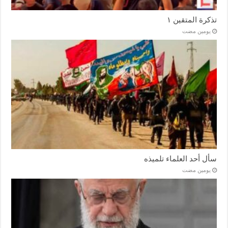
تذكرة المتقين ١
‏يومين مضت
سأل أحد العلماء تلميذه
‏يومين مضت