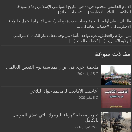
الإمام الخامنئي شخصية فريدة في التاريخ السياسي الإسلامي وقدّم نموذجًا
للحاكمية - الولاية الاخبارية: […] *خطاب القائد […]...
قاليباف: لبنان أولويتنا.. لا مفاوضات جديدة مع أميركا قبل الالتزام الكامل - الولاية
الاخبارية: […] *خطاب القائد […]...
بين الركام والعطش.. غزة تواجه مأساة مزدوجة بفعل دمار الكيان الإسرائيلي -
الولاية الاخبارية: […] *خطاب القائد […]...
مقالات منوعة
ملحمة اخرى في ايران بمناسبة يوم القدس العالمي
5 أبريل,2024
أعاجيب الأكاذيب لـ محمد جواد البلاغي
8 يوليو,2023
تحرير محطة كهرباء اليرموك التي تغذي الموصل
بالكامل
25 فبراير,2017