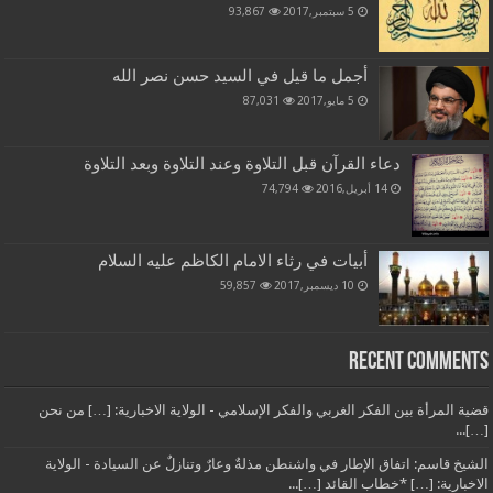
5 سبتمبر,2017
93,867
أجمل ما قيل في السيد حسن نصر الله
5 مايو,2017
87,031
دعاء القرآن قبل التلاوة وعند التلاوة وبعد التلاوة
14 أبريل,2016
74,794
أبيات في رثاء الامام الكاظم عليه السلام
10 ديسمبر,2017
59,857
Recent Comments
قضية المرأة بين الفكر الغربي والفكر الإسلامي - الولاية الاخبارية: […] من نحن
[…]...
الشيخ قاسم: اتفاق الإطار في واشنطن مذلةٌ وعارٌ وتنازلٌ عن السيادة - الولاية
الاخبارية: […] *خطاب القائد […]...