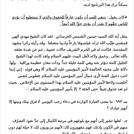
ممكناً ترك هذا البرنامج لديه.
#كان_يقول :
ينبغي للعبد أن يكون عارفاً للحقوق والذي لا يستطيع أن يؤدي
للناس حقّهم لا يقدر أن يؤدي حقّ الله أيضاً .
ينقل آية الله السيد حسين الشمس الخرساني : لقد كان الشيخ مهدي الهي
قمشني طيّب الله ثراه فيلسوفا بارعاً واديبا متضلعا . وقد رأيته زائرا مشهد
المقدسة. فكانت له في الحرم الشريف حالات عجيبة , تنم عن شدة تعلقه
بالله تعالى , وعمق ولائه لأهل البيت عليهم السلام ولقد كانت لهذا الشيخ
الجليل كلمة تـؤثر عنه وهي كلمة جليلة جداً وذات معان عظيمة وراقية . ولها
دلالة على محبته الخالصة لأمير المؤمنين عليه السلام ألا وهي قوله : إني إنما
احب دخول الجنة لأرى جمال أمير المؤمنين عليه السلام فطوبى لنفس
أخلصت ولاءها لأمير المؤمنين عليه السلام بهذا المستوى من الإخلاص . بحيث
لم تعد تتذوق شيئاً ‏ حتى الجئة !! إلا بأمير المؤمنين عليه السلام ٠٠
سـ ٩٩٣ : ما معنى العبارة الواردة في دعاء رجب اليومي لا فرق بينك وبينها إلا
أنهم عبادك ؟
جـ : لعلها تشير إلى أنهم مع بلوغهم في مرتبة الكمال إلى حدّ نفوذ التصرّف
منهم في الكون بإذنك، فهم مقهورون لك؛ لأنهم مربوبون لك، لا حيلة لهم دون
إرادتك ومشيتك فيهم بما تشاء ، والله العالم.