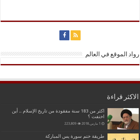
رواد الموقع في العالم
الاكثر قراءة
اكثر من 183 سنة مفقودة من تاريخ الإسلام .. أين
اختفت ؟
1 مارس,2018
223,809
طريقة ختم سورة يس المباركة