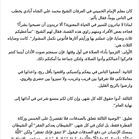
كان معلم الإمام الخميني في العرفان الشيخ محمد علي الشاه آبادي يخطب
في الناس يوماً، فقال بألم:
لماذا لا تبادرون للسير في الحياة المعنوية؟ ألا تريدون أن تصبحوا بشراً؟
فجاءه بعض الأفراد ومنهم راوي هذه القصة، فقال لهم الشيخ: “سأعطيكم
ثلاث وصايا، فإن عملتم بها ورأيتم آثارها فأتوني نكمل المشوار”. كانت وصاياه
الثلاث هي:
الأولى: التزموا بأداء الصلاة في أول وقتها. فإن سمعتم صوت الأذان أينما كنتم
فاتركوا أعمالكم وأدوا الصلاة، ولتكن جماعة ما أمكنكم ذلك.
الثانية: أنصفوا الناس في بيعكم وكسبكم، واقنعوا بأقل ربح، واعدلوا في
معاملاتكم، فلا تفرقوا بين قريب وغريب، ولا تميزوا بين حضري وقروي،
وارضوا بالربح القليل.
الثالثة: أدوا حقوق الله كل شهر، وإن كان لكم متسع شرعي في أدائها إلى
نهاية العام”.
تعليق: “الوصية الثالثة تتعلق بالصدقات، فلا تقتصرنّ على الخمس وزكاة
الفطرة فقط، بل لتكن في كل شهر، “الشيطان يعدكم الفقر” أي الشيطان
يمسك الإنسان عن دفع الصدقات فيقول “لا تنفق فإنك تفتقر” ولكن “اللَّهُ
يَعِدُكُمْ مَغْفِرَةً مِنْهُ وَفَضْلًا ۗ وَاللَّهُ وَاسِعٌ عَلِيمٌ” المال يُبارك ويتضاعف بالإنفاق لا