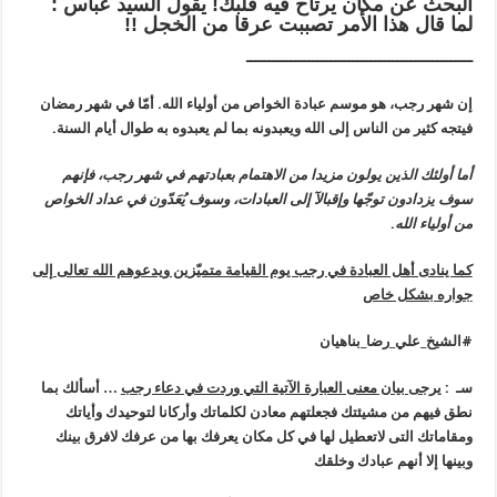
البحث عن مكان يرتاح فيه قلبك! يقول السيد عباس :
لما قال هذا الأمر تصببت عرقا من الخجل !!
ـــــــــــــــــــــــــــــــــــــــــــــــــــ
إن شهر رجب، هو موسم عبادة الخواص من أولياء الله. أمّا في شهر رمضان
فيتجه كثير من الناس إلى الله ويعبدونه بما لم يعبدوه به طوال أيام السنة.
أما أولئك الذين يولون مزيدا من الاهتمام بعبادتهم في شهر رجب، فإنهم
سوف يزدادون توجّها وإقبالآ إلى العبادات، وسوف يُعَدّون في عداد الخواص
من أولياء الله
.
كما ينادى أهل العبادة في رجب يوم القيامة متميّزين ويدعوهم الله تعالى إلى
جواره بشكل خاص
#الشيخ_علي_رضا_بناهيان
سـ :
يرجى بيان معنى العبارة الآتية التي وردت في دعاء رجب
… أسألك بما
نطق فيهم من مشيئتك فجعلتهم معادن لكلماتك وأركانا لتوحيدك وأياتك
ومقاماتك التى لاتعطيل لها في كل مكان يعرفك بها من عرفك لافرق بينك
وبينها إلا أنهم عبادك وخلقك