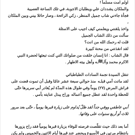
اولم امت مسلماً !
والملكان يشددان علي ويطلبان الاجوبة، في تلك الساعة العصيبة
فجأة جاءني شاب جميل المنظر ، زكي الرائحة ، وصار حائلا بيني وبين الملكان
،
واخذ يلقنني ويعلمني كيف اجيب على الاسئلة
سألت من ذلك الشاب الجميل
قلت له رحمك الله من انت؟
لقد انقذتني من محنة كبيرة
قال الشاب : انا إنسان خلقت من صلواتك التي كنت تبعثها لحضرة النبي
الاكرم محمد وآلـﷺـه وأهل بيته الاطهار .
تنقل السيدة نجمة السادات الطباطبائي
لقد ماتت أمي قبلـه منذ حوالي سبعة عشر عامًا وقبل أن تموت قضت على
فراش المرض (٢٧) يوماً وفي طوال هذه المدّة لم يُغادر أبي سريرها حتّى
للحظة واحدة لقد عطل جميع أعماله وراح يبذل عنايته بأمي .
أبي عاطفي ووفي جداً لقد ظلّ يُداوم على زيارة قبرها يومياً ، حتّى بعد مرور
ثلاث أو أربع سنوات على وفاتها.
أما بعد ذلك حيث تقلّصت فرصته للوفاء بزيارة قبرها يومياً فقد راح يزورها
بانتظام مرتين في الأسبوع ويحضر عند قبرها أيام الاثنين والخميس ولم يكن