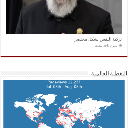
تزكية النفس بشكل مختصر
‏أسبوع واحد مضت
التغطية العالمية
12,237 Pageviews
Jul. 08th - Aug. 08th