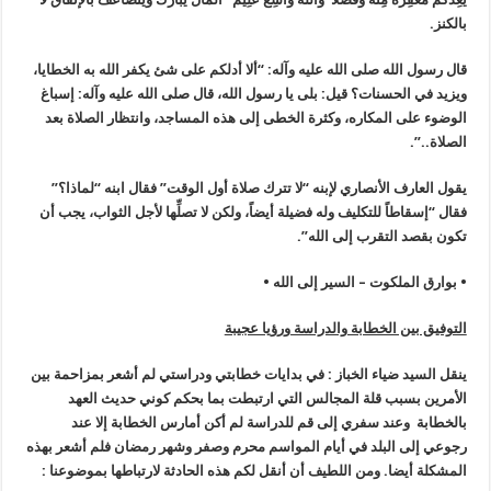
بالكنز.
قال رسول الله صلى الله عليه وآله: “ألا أدلكم على شئ يكفر الله به الخطايا،
ويزيد في الحسنات؟ قيل: بلى يا رسول الله، قال صلى الله عليه وآله: إسباغ
الوضوء على المكاره، وكثرة الخطى إلى هذه المساجد، وانتظار الصلاة بعد
الصلاة..”.
يقول العارف الأنصاري لإبنه “لا تترك صلاة أول الوقت” فقال ابنه “لماذا؟”
فقال “إسقاطاً للتكليف وله فضيلة أيضاً، ولكن لا تصلِّها لأجل الثواب، يجب أن
تكون بقصد التقرب إلى الله”.
• بوارق الملكوت – السير إلى الله •
التوفيق بين الخطابة والدراسة ورؤيا عجيبة
ينقل السيد ضياء الخباز : في بدايات خطابتي ودراستي لم أشعر بمزاحمة بين
الأمرين بسبب قلة المجالس التي ارتبطت بما بحكم كوني حديث العهد
بالخطابة وعند سفري إلى قم للدراسة لم أكن أمارس الخطابة إلا عند
رجوعي إلى البلد في أيام المواسم محرم وصفر وشهر رمضان فلم أشعر بهذه
المشكلة أيضا. ومن اللطيف أن أنقل لكم هذه الحادثة لارتباطها بموضوعنا :