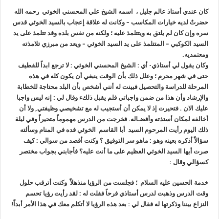
كان عندي أستاذ عالم جليل ، اسمه الشيخ علي المحسني الخوئي رحمه الله
حضرتٌ لديه خيارات المكاسب – وكانت له علاقة إعجاب بالسيد الخوئي قدس
سره وإن كان لم يلتق به ويتتلمذ عليه ؛ ولكنه من نفس بلده وقد تتلمذ على يد
السيد الكوكبي – المتتلمذ على يد السيد الخوئي – ويعد من مبرزي تلامذته
ومعتمديه.
وكان يقول لي أستاذي- أي : الشيخ المحسني الخوئي : لا ترجع ابداً للقطيف
حتى في شهر محرم ؛ وعلل ذلك بأن الوقت ينبغي أن يكون كله في هذه
المرحلة للدراسة والتحصيل فبينت له أنني أشخص بأن البلد محتاجة للخطابة
والإرشاد وأن هذا من ضمن واجباتي فلم يقبل ذلكء وقال لي : إنه ليس واجبا
عليك الان . فتحيرت إذ لا يمكن أن أستجيب له مع تشخيصي وظيفتي, ولا أن
أخالفه لمكان أستذته وأفضـاله. فخرجت من الدرس مهموماً متحيراً وفي ليلة
ذلك اليوم رأيت المرحوم السيد ‏ أبا القاسم الخوئي قده في المنام وسألته
سؤالاً أذكره بعينه وهو : ماهو سر التوفيق ؟ وكنت أقصد من سوالي : كيف
صرت أيها السيد الخوئي العظيم على ما أنت عليه؟ فأجابني بجواب مختصر
كسؤالي وقال :
خدمة الحسين عليه السلام ؛ فجلست من الرؤيا منذهلاً وكنت أترقب حلول
وقت الدرس وذهبت لدرس أستاذي فرحاً فقلت له : لقد رأيت رؤيا تحسم
النزاع بيننا وذكرتها له فقال لي : بعد هذه الرؤيا لا أتكلم معك في هذا الأمر أبداً!