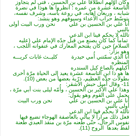
وكان أوّلهم انطلاقاً علي بن الحسين ، فتى لم يتجاوز
التاسعة عشرة من عمره ؛ أنظروا ها هوذا في نضرة
شبابه ، وريعان إهابه، في روعة بأسه، وشرف نفسه،
يتوسّط حراب الأعداء وسيوفهم وهو ينشد:
أنا علي بن الحسين بن علي نحن ورب البيت أولى
بالنبي
تالله لا يحكم فينا ابن الدعي
تماماً كما كان يصنع من قبل جدّه الإمام علي (عليه
السلام) حين كان يقتحم المعارك في عنفوانه اللجب ،
وهو يزأر:
أنا الذي سمّتني أُمي حيدرة كليــث غابات كريـــه
المنظره
أكيلهم بالصاع كيل السندره
ها هو ذا ابن التاسعة عشرة يعيد إلى الحياة مرّة أخرى
بطولات جدّه العظيم، ذرّية بعضها من بعض (10).
11- وقال أميل حبش الأشقر:
وهذا علي الأكبر بن الحسين ، وأُمّه ليلى بنت أبي مرّة ،
يحمل على القوم وهو يقول:
أنا علي بن الحسين بن علي نحن ورب البيت
أولى بالنبي
تالله لا يحكم فينا ابن الدعي
فعل ذلك مراراً لا يبالي بالعاصفة الهوجاء تضيع فيها
نفوس الرجال، حتّى طعنه مرّة بن منقذ العبدي طعنة
لفظ بعدها الروح (11).
_____________