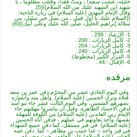
خليله، عشت سعيداً ، ومتَّ فقداً، وقتلت مظلوماً ، يا
شهيد ابن الشهيد عليك من الله السلام))(5).
وقال الإمام المهدي (عليه السلام) في زيارة الناحية:
((السلام عليك يا أول قتيل ، من نسل خير سليل، من
سلالة إبراهيم الخليل، صلّى الله عليك وعلى أبيك))(6).
_____________
1- الإرشاد : 239 .
2- كامل الزيارات : 200 .
3- كامل الزيارات : 204 .
4- كامل الزيارات : 240 .
5- المزار الكبير (مخطوط).
6- الإقبال : 44 .
مرقده
وفي اليوم الحادي عشر من المحرّم دفن عمر بن سعد
قتلاه وترك الحسين (عليه السلام) وأهل بيته وأنصاره
تصهرهم الشمس، وفي اليوم الثالث عشر جاء بنو أسد
لدفن الأجساد الطاهرة، وقبل أن يباشروا مهمّتهم جاء
الإمام زين العابدين (عليه السلام) من الكوفة للمهمّة
نفسها، وأخذ يعاونهم في عملهم ، فدفن أباه الحسين
(عليه السلام) في قبر مستقل، كما دفن جميع الشهداء
في قبر واحد – عدا حبيب بن مظاهر – كما دفن عمه
العباس (عليه السلام) على العلقمي حيث مصرعه،