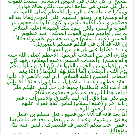
صحيح أنّ كل جندي في الجيش الإسلامي مستعدّ للموت
، بل كل جندي في ساحة الحرب، ولكن هناك فوارق
ومميّزات ، فأصحاب الرسول الأعظم (صلى الله عليه
وآله وسلم) وإن وطّنوا أنفسهم على الموت إيماناً بعدالة
قضيّتهم وإعلاء لكلمة ربّهم ، ولكنّهم كانوا يتأرجحون بين
الموت والنصر، ولكن جنود سيّد الشهداء (عليه السلام)
لم يكن أمامهم سوى الموت المحتّم ، فقد خطبهم
الحسين (عليه السلام) في صبيحة يوم عاشوراء قائلاً :
إنّ الله قد أذن في قتلكم فعليكم بالصبر(1).
وبذلك فضّلوا على غيرهم من الشهداء.
وفارق آخر بين أصحاب الرسول الأعظم (صلى الله عليه
وآله وسلم) وأصحاب الحسين (عليه السلام) ، فقد كان
فرار الأولين من الحرب النار العار (إِنَّ الَّذِينَ تَوَلَّوْاْ مِنكُمْ
يَوْمَ الْتَقَى الْجَمْعَانِ إِنَّمَا اسْتَزَلَّهُمُ الشَّيْطَانُ) (2) بينما
أصحاب الحسين (عليه السلام) أذن لهم بالانصراف فأبوا
، فقد خطبهم (عليه السلام) ليلة عاشوراء قائلاً : ألا وإنّي
قد أذنت لكم فانطلقوا جميعاً في حلّ ليس عليكم منّي
ذمام، هذا الليل قد غشيكم فاتخذوه جملاً(3).
ولم يكن هذا بأوّل إذن لهم بالتفرّق والانصراف ، ففي
زبالة أخرج (عليه السلام) للناس كتاباً فقرأه عليهم :
بسم الله الرحمن الرحيم
أمّا بعد فإنه قد أتانا خبر فظيع ، قتل مسلم بن عقيل ،
وهانئ بن عروة، وعبد الله بن يقطر ، وقد خذلتنا شيعتنا
، فمن أحب منكم الانصراف فلينصرف ، ليس عليه منّا
ذمام(4).