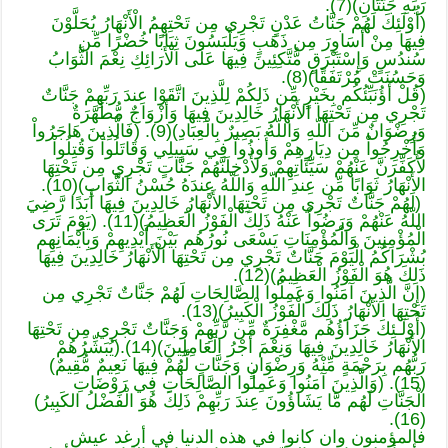
رَبِّهِ جَنَّتَانِ)(7).
(أُوْلَئِكَ لَهُمْ جَنَّاتُ عَدْنٍ تَجْرِي مِن تَحْتِهِمُ الْأَنْهَارُ يُحَلَّوْنَ
فِيهَا مِنْ أَسَاوِرَ مِن ذَهَبٍ وَيَلْبَسُونَ ثِيَابًا خُضْرًا مِّن
سُندُسٍ وَإِسْتَبْرَقٍ مُّتَّكِئِينَ فِيهَا عَلَى الْأَرَائِكِ نِعْمَ الثَّوَابُ
وَحَسُنَتْ مُرْتَفَقًا)(8).
(قُلْ أَؤُنَبِّئُكُم بِخَيْرٍ مِّن ذَلِكُمْ لِلَّذِينَ اتَّقَوْا عِندَ رَبِّهِمْ جَنَّاتٌ
تَجْرِي مِن تَحْتِهَا الأَنْهَارُ خَالِدِينَ فِيهَا وَأَزْوَاجٌ مُّطَهَّرَةٌ
وَرِضْوَانٌ مِّنَ اللّهِ وَاللّهُ بَصِيرٌ بِالْعِبَادِ)(9). (فَالَّذِينَ هَاجَرُواْ
وَأُخْرِجُواْ مِن دِيَارِهِمْ وَأُوذُواْ فِي سَبِيلِي وَقَاتَلُواْ وَقُتِلُواْ
لأُكَفِّرَنَّ عَنْهُمْ سَيِّئَاتِهِمْ وَلأُدْخِلَنَّهُمْ جَنَّاتٍ تَجْرِي مِن تَحْتِهَا
الأَنْهَارُ ثَوَابًا مِّن عِندِ اللّهِ وَاللّهُ عِندَهُ حُسْنُ الثَّوَابِ)(10).
(لَهُمْ جَنَّاتٌ تَجْرِي مِن تَحْتِهَا الأَنْهَارُ خَالِدِينَ فِيهَا أَبَدًا رَّضِيَ
اللّهُ عَنْهُمْ وَرَضُواْ عَنْهُ ذَلِكَ الْفَوْزُ الْعَظِيمُ)(11). (يَوْمَ تَرَى
الْمُؤْمِنِينَ وَالْمُؤْمِنَاتِ يَسْعَى نُورُهُم بَيْنَ أَيْدِيهِمْ وَبِأَيْمَانِهِم
بُشْرَاكُمُ الْيَوْمَ جَنَّاتٌ تَجْرِي مِن تَحْتِهَا الْأَنْهَارُ خَالِدِينَ فِيهَا
ذَلِكَ هُوَ الْفَوْزُ الْعَظِيمُ)(12).
(إِنَّ الَّذِينَ آمَنُوا وَعَمِلُوا الصَّالِحَاتِ لَهُمْ جَنَّاتٌ تَجْرِي مِن
تَحْتِهَا الأَنْهَارُ ذَلِكَ الْفَوْزُ الْكَبِيرُ)(13).
(أُوْلَـئِكَ جَزَآؤُهُم مَّغْفِرَةٌ مِّن رَّبِّهِمْ وَجَنَّاتٌ تَجْرِي مِن تَحْتِهَا
الأَنْهَارُ خَالِدِينَ فِيهَا وَنِعْمَ أَجْرُ الْعَامِلِينَ)(14).(يُبَشِّرُهُمْ
رَبُّهُم بِرَحْمَةٍ مِّنْهُ وَرِضْوَانٍ وَجَنَّاتٍ لَّهُمْ فِيهَا نَعِيمٌ مُّقِيمٌ)
(15). (وَالَّذِينَ آمَنُوا وَعَمِلُوا الصَّالِحَاتِ فِي رَوْضَاتِ
الْجَنَّاتِ لَهُم مَّا يَشَاؤُونَ عِندَ رَبِّهِمْ ذَلِكَ هُوَ الْفَضْلُ الكَبِيرُ)
(16).
فالمؤمنون وان كانوا في هذه الدنيا في أرغد عيش