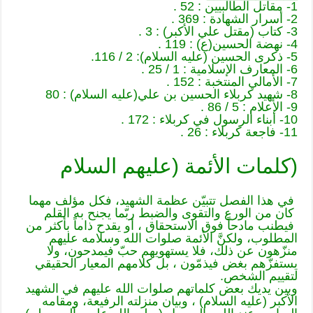
1- مقاتل الطالبيين : 52 .
2- أسرار الشهادة : 369 .
3- كتاب (مقتل علي الأكبر) : 3 .
4- نهضة الحسين(ع) : 119 .
5- ذكرى الحسين (عليه السلام): 2 / 116.
6- المعارف الإسلامية : 1 / 25 .
7- الأمالي المنتخبة : 152 .
8- شهيد كربلاء الحسين بن علي(عليه السلام) : 80
9- الأعلام : 5 / 86 .
10- أبناء الرسول في كربلاء : 172 .
11- فاجعة كربلاء : 26 .
(كلمات الأئمة (عليهم السلام
في هذا الفصل تتبيّن عظمة الشهيد، فكل مؤلف مهما
كان من الورع والتقوى والضبط ربّما يجنح به القلم
فيطنب مادحاً فوق الاستحقاق ، أو يقدح ذاماً بأكثر من
المطلوب، ولكنَّ الأئمة صلوات الله وسلامه عليهم
منزّهون عن ذلك، فلا يستهويهم حبّ فيمدحون، ولا
يستفزّهم بغض فيذمّون ، بل كلامهم المعيار الحقيقي
لتقييم الشخص.
وبين يديك بعض كلماتهم صلوات الله عليهم في الشهيد
الأكبر (عليه السلام) ، وبيان منزلته الرفيعة، ومقامه