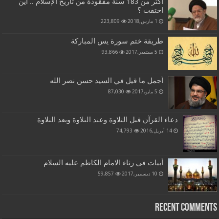
اكثر من 183 سنة مفقودة من تاريخ الإسلام .. أين
اختفت ؟
1 مارس,2018
223,809
طريقة ختم سورة يس المباركة
5 سبتمبر,2017
93,866
أجمل ما قيل في السيد حسن نصر الله
5 مايو,2017
87,030
دعاء القرآن قبل التلاوة وعند التلاوة وبعد التلاوة
14 أبريل,2016
74,793
أبيات في رثاء الامام الكاظم عليه السلام
10 ديسمبر,2017
59,857
Recent Comments