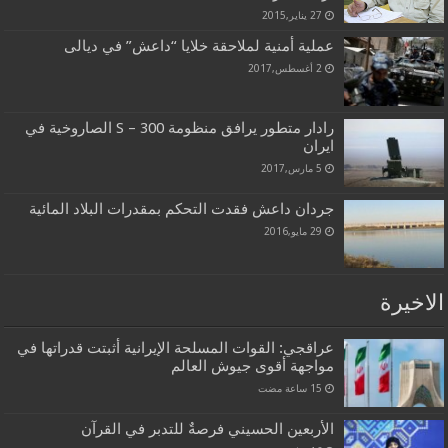
27 يناير,2015
عملية أمنية لملاحقة خلايا “داعش” في ديالى
2 أغسطس,2017
رادار متطور يرافق منظومة S – 300 الصاروخية في
ايران
5 مارس,2017
جردان داعش فقدت التحكم بمقدرات البلاد المائية
29 مايو,2016
الاخيرة
عراقجي: القوات المسلحة الإيرانية أثبتت قدراتها في
مواجهة أقوى جيوش العالم
الأربعين الحسيني فرصةٌ للتدبر في القرآن