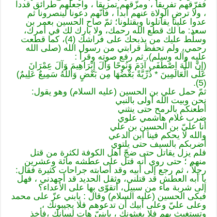
ففرّقهم تفريقاً ، ومزّقهم تمزيقاً ، واجعلهم طرائق قددا
، ولا ترضِ الولاة عنهم أبداً ، فأنّهم دعونا لينصرونا ثم
عدوا علينا يقاتلونا ويقتلونا؛ ثمّ صاح الحسين بعمر بن
سعد: ما لك قطع الله رحمك، ولا بارك لك في أمرك،
وسلّط عليك من يذبحك على فراشك (4)، كما قطعت
رحمي، ولم تحفظ قرابتي من رسول الله (صلى الله
عليه وآله وسلم)، ثم رفع صوته وقرأ :
(إِنَّ اللّهَ اصْطَفَى آدَمَ وَنُوحًا وَآلَ إِبْرَاهِيمَ وَآلَ عِمْرَانَ
عَلَى الْعَالَمِينَ * ذُرِّيَّةً بَعْضُهَا مِن بَعْضٍ وَاللّهُ سَمِيعٌ عَلِيمٌ)
(5).
ثمّ حمل علي بن الحسين (عليه السلام) وهو يقول:
نحن وبيت الله أولى بالنبي
أطعنكم بالرمح حتى ينثني
ضرب غلام هاشمي علوي
أنا عليّ بن الحسين بن علي
والله لا يحكم فينا ابن الدعي
أضربكم بالسيف حتى يلتوي
فلم يزل يقاتل حتى ضجّ أهل الكوفة لكثرة من قتل
منهم ؛ حتى روي أنه قتل على عطشه مائة وعشرين
رجلاً ، ثم رجع إلى أبيه وقد أصابته جراحات كثيرة فقال:
يا أبه العطش قد قتلني، وثقل الحديد قد أجهدني ، فهل
إلى شربة ماء من سبيل، أتقوّى بها على الأعداء؟
فبكى الحسين (عليه السلام) وقال : يابني عزّ على محمد
وعلى عليّ وعلى أبيك أن تدعوهم فلا يجيبونك ،
وتستغيث بهم فلا يغيثونك ، يابنيّ هات لسانك ،فأخذ