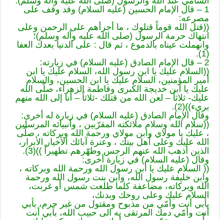
السامي عند الله والرسول (صلى الله عليه وآله وسلم).
1 – قال الإمام الحسين (عليه السلام) وقد وقف على
مصرعه:
((قتل الله قوماً قتلوك ، ما أجرأهم على الرحمن وعلى
انتهاك حرمة الرسول (صلى الله عليه وآله وسلم)؛
وانهملت عيناه بالدموع ، ثم قال : على الدنيا بعدك العفا
(1).
2 – قال الإمام الصادق (عليه السلام) في زيارته:
((السلام عليك يا ابن رسول الله، السلام عليك يا ابن
أمير المؤمنين، السلام عليك يا ابن الحسين، والسلام
عليك يا ابن خديجة الكبرى وفاطمة الزهراء، صلّى الله
عليك- ثلاثاً – لعن الله من قتلك -ثلاثاً – أنا إلى الله منهم
بريء))(2).
وقال الإمام الصادق (عليه السلام) في زيارة له أخرى:
((سلام الله وسلام ملائكته المقرّبين ، وأنبيائه المرسلين
، عليك يا مولاي وابن مولاي ورحمة الله وبركاته ، صلّى
الله عليك وعلى أهل بيتك ، وعترة آبائك الأخيار الأبرار،
الذين أذهب الله عنهم الرجس وطهّرهم تطهيراً ))(3).
وقال (عليه السلام) في زيارة أخرى:
(( السلام عليك يا ابن رسول الله ورحمة الله وبركاته ،
وابن خليفة رسول الله، وابن بنت رسول الله ورحمة
الله وبركاته، مضاعفة كلما طلعت شمس أو غربت،
السلام عليك وعلى روحك وبدنك،
بأبي أنت وأمّي من مذبوح ومقتول من غير جرم، بأبي
أنت وأمّي دمك المرتقى به الى حبيب الله، بأبي أنت