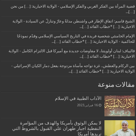
قضية المرأة بين الفكر الغربي والفكر الإسلامي - الولاية الاخبارية: […] من نحن
[…]...
الشيخ قاسم: اتفاق الإطار في واشنطن مذلةٌ وعارٌ وتنازلٌ عن السيادة - الولاية
الاخبارية: […] *خطاب القائد […]...
الإمام الخامنئي شخصية فريدة في التاريخ السياسي الإسلامي وقدّم نموذجًا
للحاكمية - الولاية الاخبارية: […] *خطاب القائد […]...
قاليباف: لبنان أولويتنا.. لا مفاوضات جديدة مع أميركا قبل الالتزام الكامل - الولاية
الاخبارية: […] *خطاب القائد […]...
بين الركام والعطش.. غزة تواجه مأساة مزدوجة بفعل دمار الكيان الإسرائيلي -
الولاية الاخبارية: […] *خطاب القائد […]...
مقالات منوعة
الآداب الطبية في الإسلام
16 فبراير,2023
لا يمكن الوثوق بأمريكا والهدف من المؤامرة
النفطية اجبار طهران علي القبول بالشروط التي
تريدها أمريكا