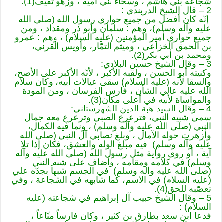
شجاعة بني هاشم ، وسخاء بني أُمية ، وزهو ثقيف(1).
2 – قال الشيخ الدربندي :
إنّه كان أفضل من جميع حواري رسول الله (صلى الله
عليه وآله وسلم)، وهم : سلمان وأبو ذر ومقداد ، ومن
جميع حواري أمير المؤمنين (عليه السلام) ، وهم : عمرو
بن الحمق الخزاعي ، وميثم التمّار، وأويس القرني،
ومحمد بن أبي بكر(2).
3 – وقال الشيخ حسين البلادي:
وكنيته أبو الحسن ، ولقبه الأكبر ، لأنّه الأكبر على الأصح،
والسقا لأنه (عليه السلام) سقى عيالات أبيه، وكان سلام
الله عليه عالي الشأن ، فارس الفرسان ، ومن المودة
والمواساة لأبيه في أعلى مكان(3).
4 – وقال السيد هبة الدين الشهرستاني:
سمي شبيه النبي، فترعرع الصبي وترعرع معه جمال
النبي (صلى الله عليه وآله وسلم) ، ونما فيه الكمال،
وأزهرت حوله الآمال ، وبلغ تصابي آل النبي (صلى الله
عليه وآله وسلم) فيه مبلغ الوله والعشق، فكان إذا تلا
آية ، أو روى رواية مثل رسول الله (صلى الله عليه وآله
وسلم) في كلامه ومقامه ، وأضاف على شبه النبي
(صلى الله عليه وآله وسلم) في الجسم شبهاً بجدّه علي
(عليه السلام) في الاسم، كما شابهه في الشجاعة ، وفي
تعصّبه للحق(4).
5 – وقال الشيخ حبيب آل إبراهيم في شجاعته (عليه
السلام) :
فدعا ابن سعد بطارق بن كثير ، وكان فارساً منّاعاً ،