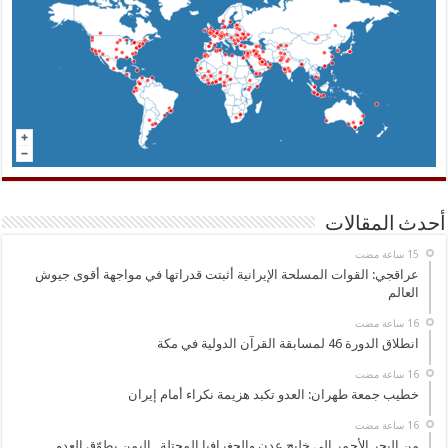
أحدث المقالات
عراقجي: القوات المسلحة الإيرانية أثبتت قدراتها في مواجهة أقوى جيوش
العالم
انطلاق الدورة 46 لمسابقة القرآن الدولية في مكة
خطيب جمعة طهران: العدو تكبد هزيمة نكراء أمام إيران
من البحر الأحمر إلى خليج عدن والجغرافيا المحتلة.. اليمن يطوّق العدو