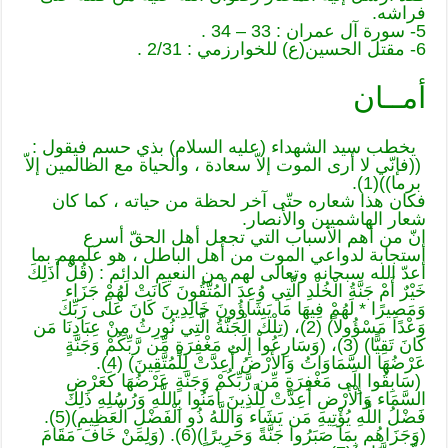
فراشه.
5- سورة آل عمران : 33 – 34 .
6- مقتل الحسين(ع) للخوارزمي : 2/31 .
أمــان
يخطب سيد الشهداء (عليه السلام) بذي حسم فيقول :
((فإنّي لا أرى الموت إلاّ سعادة ، والحياة مع الظالمين إلاّ
برما))(1).
فكان هذا شعاره حتّى آخر لحظة من حياته ، كما كان
شعار الهاشميين والأنصار.
إنّ من أهم الأسباب التي تجعل أهل الحقّ أسرع
استجابة لدواعي الموت من أهل الباطل ، هو علمهم بما
أعدّ الله سبحانه وتعالى لهم من النعيم الدائم : (قُلْ أَذَلِكَ
خَيْرٌ أَمْ جَنَّةُ الْخُلْدِ الَّتِي وُعِدَ الْمُتَّقُونَ كَانَتْ لَهُمْ جَزَاء
وَمَصِيرًا * لَهُمْ فِيهَا مَا يَشَاؤُونَ خَالِدِينَ كَانَ عَلَى رَبِّكَ
وَعْدًا مَسْؤُولاً) (2)، (تِلْكَ الْجَنَّةُ الَّتِي نُورِثُ مِنْ عِبَادِنَا مَن
كَانَ تَقِيًّا) (3)، (وَسَارِعُواْ إِلَى مَغْفِرَةٍ مِّن رَّبِّكُمْ وَجَنَّةٍ
عَرْضُهَا السَّمَاوَاتُ وَالأَرْضُ أُعِدَّتْ لِلْمُتَّقِينَ) (4).
(سَابِقُوا إِلَى مَغْفِرَةٍ مِّن رَّبِّكُمْ وَجَنَّةٍ عَرْضُهَا كَعَرْضِ
السَّمَاء وَالْأَرْضِ أُعِدَّتْ لِلَّذِينَ آمَنُوا بِاللَّهِ وَرُسُلِهِ ذَلِكَ
فَضْلُ اللَّهِ يُؤْتِيهِ مَن يَشَاء وَاللَّهُ ذُو الْفَضْلِ الْعَظِيمِ)(5).
(وَجَزَاهُم بِمَا صَبَرُوا جَنَّةً وَحَرِيرًاٍ)(6). (وَلِمَنْ خَافَ مَقَامَ