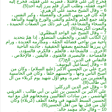
فخرج إلى علي فاقتتلا ، فضربه علي فقتله، فخرج إليه
أخوه، فقتله، وطلب البراز فلم يبرز إليه أحد(5).
6 – وقال الشيخ محمد علي الزهيري:
فإنّه كان في منتهى الشرف والفضيلة ، وكبر النفس ،
ولقد جمع العلم والحلم والتقى والورع والهيبة والنباهة
والسخاء والشجاعة، إلى غير ذلك من الصفات الحميدة ،
والنعوت الكريمة(6).
7 – وقال الشيخ عبد الواحد المظفّري:
إنّ الكاتب القدير، والخطيب المتضلّع ، إذا همّ بتحديد
ناحية من نواحي فضائله الجمّة ، ومكارمه العديدة ، ورام
أن يبرزها للمجتمع بصفتها الحقيقية ، جاذبته الناحية
الأخرى… فالشجاعة ، فالعلم ، فالكرم، فالسؤدد،
فالفصاحة ، فالبصيرة، فالقتوى ، فاليقين ، فالإخلاص ،
فالتفاني في الدين.. الخ(7).
8 – وقال إسماعيل اليوسف:
خرج علي بن الحسين الأكبر (عليه السلام) ، وكان من
أصبح الناس وجهاً ، وأحسنهم خلقاً ، وكان في الخامسة
والعشرين من عمره، وهو أوّل شهيد يوم كربلاء من آل
أبي طالب(8).
9 – وقال خير الدين الزركلي:
علي الأكبر بن الحسين بن علي بن أبي طالب ، القرشي
الهاشمي ، من سادات الطالبيين وشجعانهم قتل مع أبيه
الحسين السبط الشهيد في وقعة الطف (كربلاء) وكان
أوّل من قتل بها من أهل الحسين(9).
10 – وقال خالد محمد خالد: