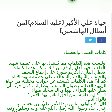
حياة علي الأكبر (عليه السلام) (من
أبطال الهاشمين)
كلمات العلماء والعظماء
وليست هذه الكلمات مما يُستدل بها على عظمة شهيد
الطف ، فهو أجلّ وأرفع من ذلك ، لكن هذه الكلمات
تعطي القارئ الكريم صورة على إجماع السلف
والخلف، والمؤالف والمخالف على عظمة شهيد الإباء.
كما أنّ هذه الكلمات تكشف عن جوانب مختلفة من حياة
الشهيد العظيم رضوان الله عليه وصلواته، فهي حرية أن
يطّلع عليها القرّاء ، لهذا وذاك سجّلنا منها :
1 – قال معاوية : من أحق الناس بهذا الأمر؟
قالوا : أنت.
قال : لا ، أولى الناس بهذا الأمر عليُّ بن الحسين بن
علي، جدّه رسول الله (صلى الله عليه وآله وسلم)، وفيه