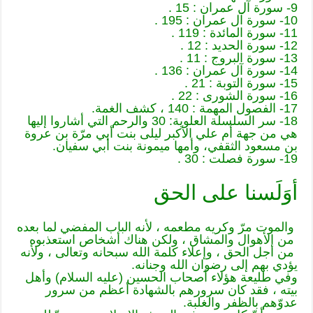
9- سورة آل عمران : 15 .
10- سورة آل عمران : 195 .
11- سورة المائدة : 119 .
12- سورة الحديد : 12 .
13- سورة البروج : 11 .
14- سورة آل عمران : 136 .
15- سورة التوبة : 21 .
16- سورة الشورى : 22 .
17- الفصول المهمة : 140 ، كشف الغمة.
18- سر السلسلة العلوية: 30 والرحم التي أشاروا إليها
هي من جهة أم علي الأكبر ليلى بنت أبي مرّة بن عروة
بن مسعود الثقفي، وأمها ميمونة بنت أبي سفيان.
19- سورة فصلت : 30 .
أوَلَسنا على الحق
والموت مرّ وكريه مطعمه ، لأنه الباب المفضي لما بعده
من الأهوال والمشاق ، ولكن هناك أشخاص استعذبوه
من أجل الحق ، وإعلاء كلمة الله سبحانه وتعالى ، ولأنه
يؤدي بهم إلى رضوان الله وجنانه.
وفي طليعة هؤلاء أصحاب الحسين (عليه السلام) وأهل
بيته ، فقد كان سرورهم بالشهادة أعظم من سرور
عدوّهم بالظفر والغلبة.