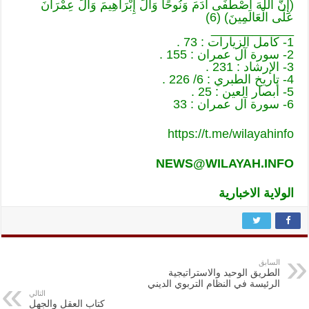
(إِنَّ اللّهَ اصْطَفَى آدَمَ وَنُوحًا وَآلَ إِبْرَاهِيمَ وَآلَ عِمْرَانَ
عَلَى الْعَالَمِينَ) (6)
____________
1- كامل الزيارات : 73 .
2- سورة آل عمران : 155 .
3- الإرشاد : 231 .
4- تاريخ الطبري : 6/ 226 .
5- أبصار العين : 25 .
6- سورة آل عمران : 33
https://t.me/wilayahinfo
NEWS@WILAYAH.INFO
الولاية الاخبارية
السابق
الطريق الوحيد والاستراتيجية
الرئيسة في النظام التربوي الديني
التالي
كتاب العقل والجهل