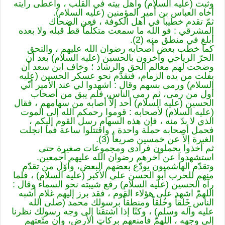
وثبت (عليه السلام) وأهل بيته في القلب ، وأعطى رايته
أخاه العباس بن أمير المؤمنين (عليه السلام).
ثمّ تقدم خطيباً في أهل الكوفة ، فعن الضحاك
المشرقي : فو الله ما سمعت متكلّماً قطّ قبله ولا بعده
أبلغ في منطق منه (2).
كما خطب بعض أصحابه رضوان الله عليهم ، والتحق
الحرّ الرياحي وآخرون بالحسين (عليه السلام) بعد أن
وضحت لهم معالم الحق والرشاد ؛ وخاف ابن سعد أن
يفلت من يده الزمام، فتقدّم نحو عسكر الحسين (عليه
السلام) ورمى بسهم وقال : اشهدوا لي عند الأمير أنّي
أول من رمى، ثم رمى الناس، فلم يبق من أصحاب
الحسين (عليه السلام) أحد إلاّ أصابه من سهامهم ، فقال
(عليه السلام) لأصحابه : قوموا رحمكم الله إلى الموت
الذي لا بدّ منه ، فإن هذه السهام رسل القوم إليكم ،
فحمل أصحابه حملة واحدة ، واقتتلوا ساعة فما انجلت
الغبرة إلاّ عن خمسين صريعاً (3).
ثم أخذوا يحملون فرادى ومجموعات صغيرة حتى
استشهدوا عن آخرهم رضوان الله عليهم أجمعين.
وتقدّم الهاشميون يودّع بعضهم البعض، وأوّل من تقدّم
منهم للحرب أبو الحسن علي الأكبر (عليه السلام) ، فلما
رآه الحسين (عليه السلام) رفع شيبته نحو السماء وقال :
اللهمّ اشهد على هؤلاء القوم ، فقد برز إليهم غلام أشبه
الناس خَلقاً وخُلقاً ومنطقاً برسولك محمد (صلى الله
عليه وآله وسلم) ، وكنّا إذا اشتقنا إلى وجه رسولك نظرنا
إلى وجهه ، اللهمّ فامنعهم بركات الأرض، وإن متّعتهم