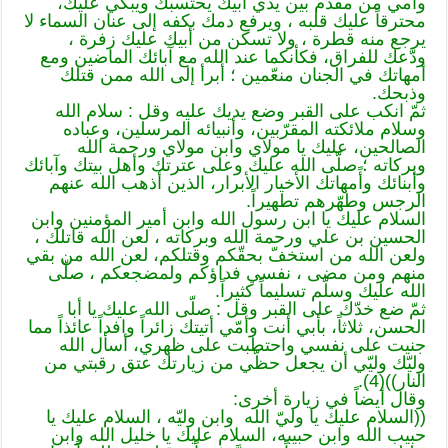
وأُمي من مقدّم بين يدي أبيك يحتسبك ويبكي عليك،
محترقاً عليك قلبه ، ويرفع دمك بكفه إلى عنان السماء لا
يرجع منه قطرة ، ولا تسكن من أبيك عليك زفرة ،
ودّعك للفراق، فكأنكما عند الله مع آبائك الماضين ومع
أمهاتك في الجنان منعّمين ؛ أبرأ إلى الله ممن قتلك
وذبحك.
ثمّ انكب على القبر وضع يديك عليه وقل : سلام الله
وسلام ملائكته المقرّبين، وأنبيائه المرسلين، وعباده
الصالحين، عليك يا مولاي وابن مولاي ورحمة الله
وبركاته ؛ صلّى الله عليك وعلى عترتك وأهل بيتك وآبائك
وأبنائك وأًمهاتك الأخيار الأبرار، الذين أذهب الله عنهم
الرجس وطهّرهم تطهيراً.
السلام عليك يا ابن رسول الله وابن أمير المؤمنين وابن
الحسين بن علي ورحمة الله وبركاته ، لعن الله قاتلك ،
ولعن الله من استخفّ بحقّكم وقتلكم، لعن الله من بقي
منهم ومن مضى ، نفسي فداؤكم ولمضجعكم ، صلّى
الله عليك وسلّم تسليماً كثيراً.
ثمّ ضع خدّك على القبر وقل : صلّى الله عليك يا أبا
الحسن، ثلاثاً، بأبي أنت وأمّي أتيتك زائراً وافداً عائذاً مما
جنيت على نفسي واحتطبت على ظهري، أسأل الله
وليّك وليّي أن يجعل حظّي من زيارتك عتق رقبتي من
النار))(4).
وقال أيضاً في زيارة أخرى:
((السلام عليك يا وليّ الله وابن وليّه ، السلام عليك يا
حبيب الله وابن حبيبه، السلام عليك يا خليل الله وابن