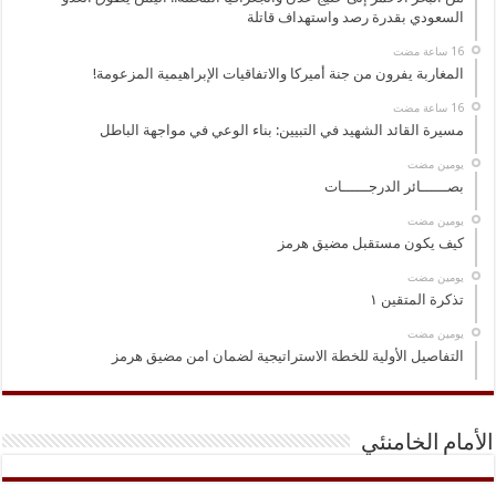
السعودي بقدرة رصد واستهداف قاتلة
المغاربة يفرون من جنة أميركا والاتفاقيات الإبراهيمية المزعومة!
مسيرة القائد الشهيد في التبيين: بناء الوعي في مواجهة الباطل
‏يومين مضت
بصــــــائر الدرجــــــات
‏يومين مضت
كيف يكون مستقبل مضيق هرمز
‏يومين مضت
تذكرة المتقين ١
‏يومين مضت
التفاصيل الأولية للخطة الاستراتيجية لضمان امن مضيق هرمز
الأمام الخامنئي