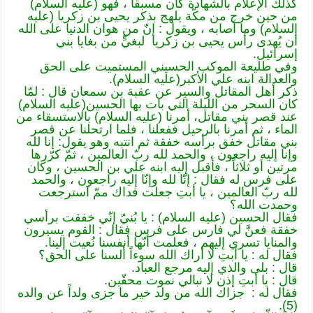
كذلك الإعلام بالشهادة كان مسبقاً ، فهو (عليه السلام)
من حين خرج من مكّة يلهج بذكر يحيى بن زكريا (عليه
السلام) وما أصابه ، ويقول : إنّ من هوان الدنيا على الله
أن يُهدى رأس يحيى بن زكريا لبغيٍّ من بغايا بني
إسرائيل.
وفي طليعة الموكب الحسيني المستميت على الحق
والعدالة ابنه علي الأكبر(عليه السلام).
ذكر أهل المقاتل والسير عن عقبة بن سمعان قال : لمّا
كان السحر من الليلة التي بات بها الحسين(عليه السلام)
عند قصر بني مقاتل، أمرنا (عليه السلام) بالاستسقاء من
الماء ، ثم أمرنا بالرحيل ففعلنا ، فلما ارتحلنا عن قصر
بني مقاتل خفق برأسه خفقة ثم انتبه وهو يقول: إنا لله
وإنا إليه راجعون ، والحمد لله ربّ العالمين ، ثمّ كرّرها
مرتين أو ثلاثاً ، فأقبل إليه ابنه علي بن الحسين ، وكان
على فرس له فقال : إنّا لله وإنّا إليه راجعون ، والحمد
لله ربّ العالمين ، يا أبتِ جعلت فداك ممّ استرجعت
وحمدت الله؟
فقال الحسين (عليه السلام) : يا بُنيّ إنّي خفقت برأسي
خفقة فعنَّ لي فارس على فرس فقال : القوم يسيرون
والمنايا تسري إليهم ، فعلمت أنّها أنفسنا نُعيت إلينا.
فقال له : يا أبتِ لا أراك الله سوءاً ألسنا على الحق؟
قال : بلى والذي إليه مرجع العباد.
قال : يا أبتِ إذن لا نبالي نموت محقّين.
فقال له : جزاك الله من ولد خير ما جزى ولداً عن والده
(5).