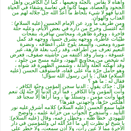
وأهنأه لا يقاس بالجنّة ونعيمها ، كما أنّ الكافرين وأهل
الجحود والعصاة، مهما كانوا في تعاسة وشقاء في الحياة
الدنيا فهو لا شيء بلحاظ ما أعدّ الله جلّ جلاله لهم من
العذاب والهوان.
ومن طريف ما ورد عن الإمام الحسين (عليه السلام) :
أنّه اغتسل وخرج من داره في بعض الأيام، وعليه حلّة
فاخرة ، ووفرة ظاهرة، ومحاسن سافرة، بنفحات
طيّبات عاطرة، ووجهه يشرق حسناً، ووجهه قد كمل
صورة ومعنى، والسعد يلوح على أعطافه ، ونضرة
النعيم تعرف من أطرافه، وقد ركب بغلة فارهة، غير
عسوفة ، وسار وقد اكتنفه من حاشيته صفوف، فعرض
له شخص من محاويج اليهود، وعليه مسح من جلود ،
وقد أنهكته العلّة والذلّة ، وشمس الظهيرة قد شواه ،
وهو حامل جرّة ماء على قفاه، فاستوقف الحسن (عليه
السلام) فقال : يا ابن رسول الله سؤال!
فقال له : ما هو ؟
قال : جدّك يقول : الدنيا سجن المؤمن وجنّة الكافر ،
وأنت المؤمن وأنا الكافر ، فما أرى الدنيا إلاّ جنّة لك تنعم
فيها وأنت مؤمن ، وتستلذّ بها ، وما أراها إلاّ سجناً قد
أهلكني حرّها، وأجهدني فقرها؟
فلما سمع الحسن (عليه السلام) كلامه أشرق عليه نور
التأييد ، واستخرج الجواب من خزانة علمه ، وأوضح
لليهودي خطأ ظنّه ، وخطل زعمه، وقال (عليه السلام):
يا شيخ لو نظرت إلى ما أعدّ الله لي وللمؤمنين في دار
الآخرة مما لا عين رأت، ولا أذن سمعت، ولا خطر على