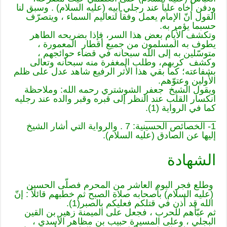
ودفن أخاه علياً عند رجلي أبيه (عليه السلام) . وسبق لنا
القول أنّ الإمام يعمل وفقاً لتعاليم السماء ، ويتصرّف
حسبما يؤمر به.
وتكشف الأيام بعض هذا السر، فإذا بضريحه الطاهر
يطوف به المسلمون من جميع أقطار المعمورة ،
متوسّلين به إلى الله سبحانه في قضاء حوائجهم ،
وكشف كربهم، وطلب المغفرة منه سبحانه وتعالى
بشفاعته؛ كما بقي هذا الأثر الرفيع شاهد عدل على ظلم
الأولين وعتوّهم.
ويقول الشيخ جعفر الشوشتري رحمه الله: وملاحظة
انكسار القلب عند النظر إلى قبره وقبر والده عند رجليه
كما في الرواية (1).
______________
1- الخصائص الحسينية: 7 . والرواية التي أشار الشيخ
إليها عن الصادق (عليه السلام).
الشهادة
وطلع فجر اليوم العاشر من المحرم فصلّى الحسين
(عليه السلام) بأصحابه صلاة الصبح ثم خطبهم قائلاً : إنّ
الله قد أذن في قتلكم فعليكم بالصبر(1).
ثم عبّأهم للحرب ، فجعل على الميمنة زهير بن القين
البجلي ، وعلى المسيرة حبيب بن مظاهر الأسدي ،