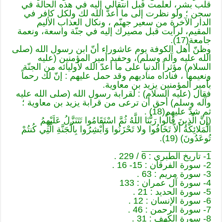
قلب بشر، لعلمت قبل انتقالي إليه في هذه الحالة في
سجن ؛ ولو نظرت إلى ما أعدّ الله لك ولكل كافر في
الدار الآخرة من سعير جهنّم ، ونكال العذاب الأليم
المقيم، لرأيت قبل مصيرك إليه في جنّة واسعة، ونعمة
جامعة(17).
وظنّ أهل الكوفة يوم عاشوراء أنّ ابن رسول الله (صلى
الله عليه وآله وسلم)، وحفيد أمير المؤمنين (عليه
السلام) مؤثراً الدنيا على ما أعدّ الله لأوليائه من الجنّة
ونعيمها ، فناداه مناديهم وقد حمل عليهم : إنّ لك رحماً
بأمير المؤمنين يزيد بن معاوية.
فقال (عليه السلام) : لقرابة رسول الله (صلى الله عليه
وآله وسلم) أحق أن ترعى من قرابة يزيد بن معاوية ؛
ثم شدّ عليهم(18) .
(إِنَّ الَّذِينَ قَالُوا رَبُّنَا اللَّهُ ثُمَّ اسْتَقَامُوا تَتَنَزَّلُ عَلَيْهِمُ
الْمَلائِكَةُ أَلاّ تَخَافُوا ولا تَحْزَنُوا وَأَبْشِرُوا بِالْجَنَّةِ الَّتِي كُنتُمْ
تُوعَدُونَ) (19).
______________
1- تاريخ الطبري : 6 / 229 .
2- سورة الفرقان : 15- 16 .
3- سورة مريم : 63 .
4- سورة آل عمران : 133
5- سورة الحديد : 21 .
6- سورة الإنسان : 12 .
7- سورة الرحمن : 46 .
8- سورة الكهف : 31 .