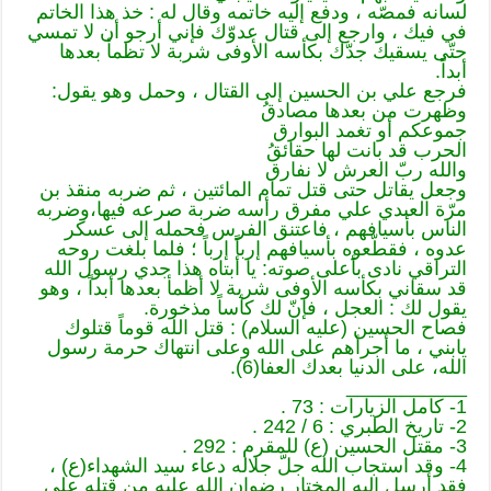
لسانه فمصّه ، ودفع إليه خاتمه وقال له : خذ هذا الخاتم
في فيك ، وارجع إلى قتال عدوّك فإني أرجو أن لا تمسي
حتّى يسقيك جدّك بكأسه الأوفى شربة لا تظمأ بعدها
أبداً.
فرجع علي بن الحسين إلى القتال ، وحمل وهو يقول:
وظهرت من بعدها مصادقُ
جموعكم أو تغمد البوارق
الحرب قد بانت لها حقائقُ
والله ربّ العرش لا نفارق
وجعل يقاتل حتى قتل تمام المائتين ، ثم ضربه منقذ بن
مرّة العبدي علي مفرق رأسه ضربة صرعه فيها،وضربه
الناس بأسيافهم ، فاعتنق الفرس فحمله إلى عسكر
عدوه ، فقطّعوه بأسيافهم إرباً إرباً ؛ فلما بلغت روحه
التراقي نادى بأعلى صوته: يا أبتاه هذا جدي رسول الله
قد سقاني بكأسه الأوفى شربة لا أظمأ بعدها أبداً ، وهو
يقول لك : العجل ، فإنّ لك كأساً مذخورة.
فصاح الحسين (عليه السلام) : قتل الله قوماً قتلوك
يابني ، ما أجرأهم على الله وعلى انتهاك حرمة رسول
الله، على الدنيا بعدك العفا(6).
___________
1- كامل الزيارات : 73 .
2- تاريخ الطبري : 6 / 242 .
3- مقتل الحسين (ع) للمقرم : 292 .
4- وقد استجاب الله جلّ جلاله دعاء سيد الشهداء(ع) ،
فقد أرسل إليه المختار رضوان الله عليه من قتله على