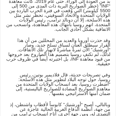
بد من العودة إلى الوراء. حتى عام 2019، كانت معاهدة
“INF” (حظر الصواريخ البرية ذات المدى من 500 إلى
5500 كيلومتر) التي وُقعت في فترة الحرب الباردة بين
الولايات المتحدة والاتحاد السوفيتي، تحظر نشر مثل
هذه الأسلحة، إلا أن دونالد ترامب، رئيس الولايات
المتحدة، اتهم روسيا بانتهاك هذه المعاهدة، وانسحب من
الاتفاقية بشكل أحادي الجانب.
وقد حذرت أوروبا والعديد من المحللين من أن هذا
القرار سيطلق العنان لسباق تسلح جديد، وصار
“أورشنيك” الآن ثمرةً مباشرةً لانهيار تلك الاتفاقات.
لذلك، لم تكتفِ روسيا بتصميم هذا الصاروخ بعد خروجها
من قيود معاهدة INF، بل اختبرته أيضاً في ظروف حرب
حقيقية.
وفي تصريحات حديثة، قال فلاديمير بوتين، رئيس
روسيا، حول توجه البلاد لتطوير مثل هذه الأسلحة:
“اضطرت روسيا، بعد انسحاب الولايات المتحدة من
معاهدة الصواريخ المضادة للصواريخ الباليستية، إلى
ضمان أمنها الاستراتيجي بنفسها”.
وبالتالي، أصبح “أورشنيك” كابوساً لأقطاب واشنطن، إذ
من جهة، أنظمة الدفاع الغربية الحالية عاجزة عن
التصدي له، ومن جهة أخرى، أتاح انسحاب ترامب من