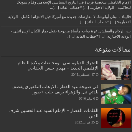
الإمام الخامنئي شخصية فريدة في التاريخ السياسي الإسلامي وقدّم نموذجًا
للحاكمية - الولاية الاخبارية: […] *خطاب القائد […]...
قاليباف: لبنان أولويتنا.. لا مفاوضات جديدة مع أميركا قبل الالتزام الكامل - الولاية
الاخبارية: […] *خطاب القائد […]...
بين الركام والعطش.. غزة تواجه مأساة مزدوجة بفعل دمار الكيان الإسرائيلي -
الولاية الاخبارية: […] *خطاب القائد […]...
مقالات منوعة
التحرك الدبلوماسي.. ومخاضات ولادة النظام
الإقليمي الجديد – مهدي حسن الخفاجي
17 أغسطس,2015
في صبيحة عيد الفطر.. الارهاب التكفيري يقصف
بلدتي نبل والزهراء بريف حلب +صور
6 يوليو,2016
الكلمات القصار – الإمام السيد عبد الحسين شرف
الدين
25 فبراير,2022