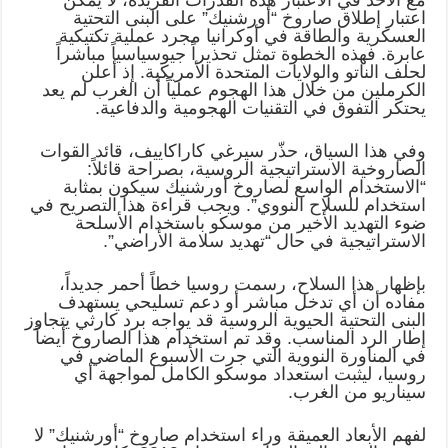
مع الأخذ في الاعتبار هذه القدرات الفريدة، لا يمكن
اعتبار إطلاق صاروخ “أورشنيك” على البنى التحتية
العسكرية والطاقة في أوكرانيا مجرد عملية تكتيكية
عابرة. فهذه الخطوة تمثل تحذيراً جيوسياسياً مباشراً
لحلف الناتو والولايات المتحدة الأمريكية. إذ أعلن
الكرملين من خلال هذا الهجوم عملياً أن الغرب لم يعد
يحتكر التفوق في التقنيات الهجومية والدفاعية.
وفي هذا السياق، حذّر سيرغي كاراكاييف، قائد القوات
الصاروخية الاستراتيجية الروسية، بصراحة قائلاً:
“الاستخدام الواسع لصاروخ أورشنيك سيكون بمثابة
استخدام للسلاح النووي”. ويجب قراءة هذا التصريح في
ضوء التهديد الأخير من موسكو باستخدام الأسلحة
الاستراتيجية في حال “تهديد سلامة الأراضي”.
بإظهار هذا السلاح، رسمت روسيا خطاً أحمر جديداً،
مفاده أن أي تدخل مباشر أو دعم تسليحي يستهدف
البنى التحتية الحيوية الروسية قد يواجه برد كارثي يتجاوز
إطار الرد المناسب. وقد تم استخدام هذا الصاروخ أيضاً
في المناورة النووية التي جرت الأسبوع الماضي في
روسيا، ليثبت استعداد موسكو الكامل لمواجهة أي
سيناريو من الغرب.
لفهم الأبعاد العميقة وراء استخدام صاروخ “أورشنيك” لا