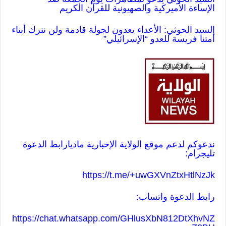
الإساءة الأميركية والصهيونية للقرآن الكريم
السيد الحوثي: الأعداء يعدون لجولة قادمة ولن نترك أبناء
أمتنا فريسة للعدو “الإسرائيلي”
ندعوكم لدعم موقع الولاية الإخبارية ماديا
رابط الدعوة
تليجرام:
https://t.me/+uwGXVnZtxHtlNzJk
رابط الدعوة واتساب:
https://chat.whatsapp.com/GHlusXbN812DtXhvNZ