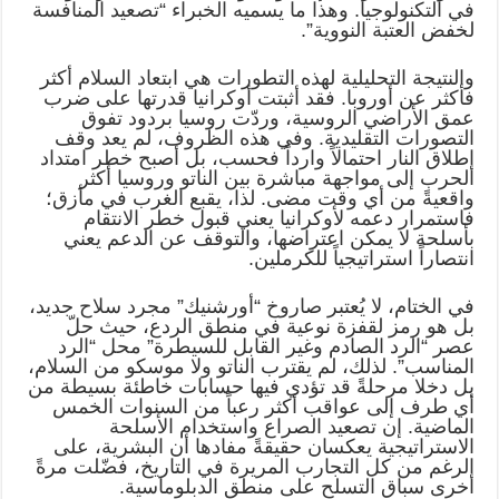
في التكنولوجيا. وهذا ما يسميه الخبراء “تصعيد المنافسة
لخفض العتبة النووية”.
والنتيجة التحليلية لهذه التطورات هي ابتعاد السلام أكثر
فأكثر عن أوروبا. فقد أثبتت أوكرانيا قدرتها على ضرب
عمق الأراضي الروسية، وردّت روسيا بردود تفوق
التصورات التقليدية. وفي هذه الظروف، لم يعد وقف
إطلاق النار احتمالاً وارداً فحسب، بل أصبح خطر امتداد
الحرب إلى مواجهة مباشرة بين الناتو وروسيا أكثر
واقعيةً من أي وقت مضى. لذا، يقبع الغرب في مأزق؛
فاستمرار دعمه لأوكرانيا يعني قبول خطر الانتقام
بأسلحة لا يمكن اعتراضها، والتوقف عن الدعم يعني
انتصاراً استراتيجياً للكرملين.
في الختام، لا يُعتبر صاروخ “أورشنيك” مجرد سلاح جديد،
بل هو رمز لقفزة نوعية في منطق الردع، حيث حلّ
عصر “الرد الصادم وغير القابل للسيطرة” محل “الرد
المناسب”. لذلك، لم يقترب الناتو ولا موسكو من السلام،
بل دخلا مرحلةً قد تؤدي فيها حسابات خاطئة بسيطة من
أي طرف إلى عواقب أكثر رعباً من السنوات الخمس
الماضية. إن تصعيد الصراع واستخدام الأسلحة
الاستراتيجية يعكسان حقيقةً مفادها أن البشرية، على
الرغم من كل التجارب المريرة في التاريخ، فضّلت مرةً
أخرى سباق التسلح على منطق الدبلوماسية.