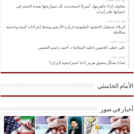
‏يوم واحد مضت
مخاوف إزاء جاهزيتها.. أميركا استخدمت كل صواريخها بعيدة المدى في
عدوانها على إيران
‏يوم واحد مضت
كربلاء تستقبل الحشود المليونية لزيارة الأربعين وسط إجراءات أمنية وخدمية
متكاملة
‏يومين مضت
على خطى الحسين (عليه السلام) د. أحمد راسم النفيس
‏يومين مضت
لماذا يشكّل مضيق هرمز أداة استراتيجية لإيران؟
الأمام الخامنئي
أخبار في صور