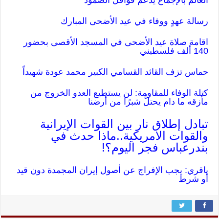
العالم بالإجماع يدعم قوافل الصمود
رسالة عهدٍ ووفاء في عيد الأضحى المبارك
اقامة صلاة عيد الأضحى في المسجد الأقصى بحضور
140 ألف فلسطيني
حماس تزف القائد القسامي الكبير محمد عودة شهيداً
كتلة الوفاء للمقاومة: لن يستطيع العدو الخروج من
مأزقه ما دام يحتلُّ شبرًا من أرضنا
تبادل إطلاق نار بين القوات الإيرانية
والقوات الامريكية..ماذا حدث في
بندرعباس فجر اليوم؟!
باقري: يجب الإفراج عن أصول إيران المجمدة دون قيد
أو شرط