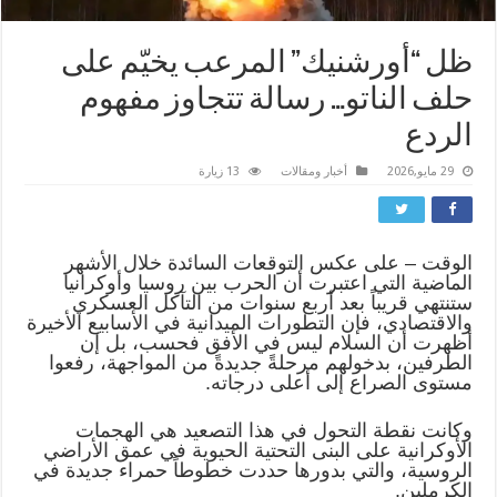
ظل “أورشنيك” المرعب يخيّم على
حلف الناتو… رسالة تتجاوز مفهوم
الردع
29 مايو,2026
أخبار ومقالات
13 زيارة
الوقت – على عكس التوقعات السائدة خلال الأشهر
الماضية التي اعتبرت أن الحرب بين روسيا وأوكرانيا
ستنتهي قريباً بعد أربع سنوات من التآكل العسكري
والاقتصادي، فإن التطورات الميدانية في الأسابيع الأخيرة
أظهرت أن السلام ليس في الأفق فحسب، بل إن
الطرفين، بدخولهم مرحلةً جديدةً من المواجهة، رفعوا
مستوى الصراع إلى أعلى درجاته.
وكانت نقطة التحول في هذا التصعيد هي الهجمات
الأوكرانية على البنى التحتية الحيوية في عمق الأراضي
الروسية، والتي بدورها حددت خطوطاً حمراء جديدة في
الكرملين.