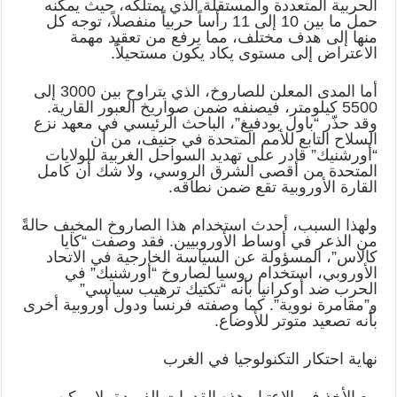
الحربية المتعددة والمستقلة الذي يمتلكه، حيث يمكنه
حمل ما بين 10 إلى 11 رأساً حربياً منفصلاً، توجه كل
منها إلى هدف مختلف، مما يرفع من تعقيد مهمة
الاعتراض إلى مستوى يكاد يكون مستحيلاً.
أما المدى المعلن للصاروخ، الذي يتراوح بين 3000 إلى
5500 كيلومتر، فيصنفه ضمن صواريخ العبور القارية.
وقد حذّر “باول بودفيغ”، الباحث الرئيسي في معهد نزع
السلاح التابع للأمم المتحدة في جنيف، من أن
“أورشنيك” قادر على تهديد السواحل الغربية للولايات
المتحدة من أقصى الشرق الروسي، ولا شك أن كامل
القارة الأوروبية تقع ضمن نطاقه.
ولهذا السبب، أحدث استخدام هذا الصاروخ المخيف حالةً
من الذعر في أوساط الأوروبيين. فقد وصفت “كايا
كالاس”، المسؤولة عن السياسة الخارجية في الاتحاد
الأوروبي، استخدام روسيا لصاروخ “أورشنيك” في
الحرب ضد أوكرانيا بأنه “تكتيك ترهيب سياسي”
و”مقامرة نووية”. كما وصفته فرنسا ودول أوروبية أخرى
بأنه تصعيد متوتر للأوضاع.
نهاية احتكار التكنولوجيا في الغرب