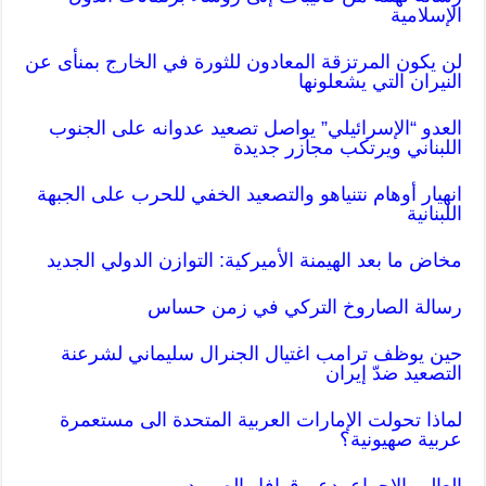
الإسلامية
لن يكون المرتزقة المعادون للثورة في الخارج بمنأى عن
النيران التي يشعلونها
العدو “الإسرائيلي” يواصل تصعيد عدوانه على الجنوب
اللبناني ويرتكب مجازر جديدة
انهيار أوهام نتنياهو والتصعيد الخفي للحرب على الجبهة
اللبنانية
مخاض ما بعد الهيمنة الأميركية: التوازن الدولي الجديد
رسالة الصاروخ التركي في زمن حساس
حين يوظف ترامب اغتيال الجنرال سليماني لشرعنة
التصعيد ضدّ إيران
لماذا تحولت الإمارات العربية المتحدة الى مستعمرة
عربية صهيونية؟