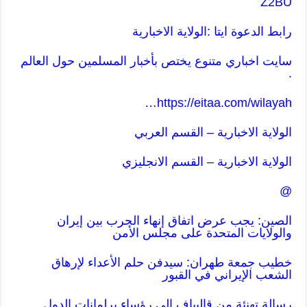
Z2BU
رابط الدعوة ايتا :الولاية الاخبارية
سايت اخباري متنوع يختص بأخبار المسلمين حول العالم
.
…
https://eitaa.com/wilayah
الولاية الاخبارية – القسم العربي
الولاية الاخبارية – القسم ا
لانجليزي
@
الصين: يجب عرض اتفاق إنهاء الحرب بين إيران
والولايات المتحدة على مجلس الأمن
خطيب جمعة طهران: سیدفن حلم الأعداء لإرهاق
الشعب الإيراني في القبور
رسالة تهنئة من قاليباف إلى رؤساء برلمانات الدول