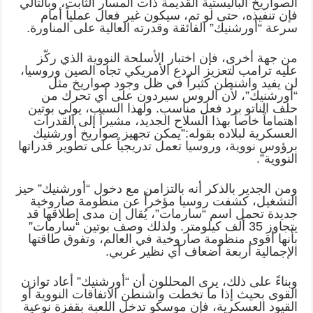
الصواريخ الباليستية القديمة ذات المسار الثابت، وبالتالي
فإن تنفيذه، حتى لو تم، سيكون غير فعال عملياً أمام
سرعة “أورشنيك” الفائقة وقدرته العالية على المناورة.
من جهة أخرى، فإن اختبار الأسلحة النووية الذي ركّز
عليه ترامب لتعزيز الردع الأمريكي تجاه الصين وروسيا،
لن يفيد واشنطن كثيراً في ظل وجود صواريخ مثل
“أورشنيك”، لأن الروس سيردون على أي تحرك من
حلف الناتو برد فعل مناسب. ولهذا السبب، يولي بوتين
اهتماماً خاصاً بهذا السلاح الجديد، مشيراً إلى القدرات
العسكرية لبلاده بقوله:”يمكن تجهيز صواريخ أورشنيك
برؤوس نووية، وروسيا تعمل تدريجياً على تطوير قدراتها
النووية”.
ومن الجدير بالذكر أنه بالتزامن مع دخول “أورشنيك” حيز
التشغيل، كشفت روسيا مؤخراً عن منظومة صاروخية
جديدة تحمل اسم “سارمات”، يُقال إن مدى إطلاقها قد
يتجاوز 35 ألف كيلومتر. ولذلك وصف بوتين “سارمات”
بأنها أقوى منظومة صاروخية في العالم، وتفوق طاقتها
الإجمالية أربعة أضعاف أي نظير غربي.
وبناءً على ذلك، يرى المحللون أن “أورشنيك” أعاد توازن
القوى بحيث إذا ما تخطت واشنطن الاتفاقات النووية أو
القيود العسكرية، فإن موسكو تدخل اللعبة بقفزة نوعية