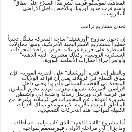
المعاهدة لموسكو فرصة نشر هذا السلاح على نطاق
واسع قرب حدود أوروبا، وبالأخص داخل الأراضي
البيلاروسية.
تحدي مشاريع ترامب
إن دخول صاروخ “أورشنيك” ساحة المعركة يشكّل تحدياً
خطيراً للمشاريع الاستراتيجية الأمريكية، ومنها محاولات
السيطرة على جزيرة غرينلاند بغرض مراقبة التحركات
العسكرية الروسية، وكذلك مشروع “القبة الذهبية”
وأوامر إجراء اختبارات الأسلحة النووية.
وبالنظر إلى قدرة “أورشنيك” على الضربة الفورية، فإن
سباق التسلح في غرينلاند يعني أن قواعد الولايات
المتحدة في القطب الشمالي وأوروبا وحتى داخل
الأراضي الأمريكية نفسها، معرضة لتهديد يحرم البنتاغون
من فرصة الرد، ويرسل رسالةً واضحةً إلى واشنطن
بضرورة التوقف عن المغامرات في غرينلاند وغيرها من
المناطق المهددة بالأزمة، لأن موسكو تمتلك الأدوات
الكفيلة لمواجهة هذه التحركات التصعيدية.
أما مشروع “القبة الذهبية” الذي كان ترامب قد أطلقه
وما يزال في مراحله الأولى، فهو مصمم لمواجهة