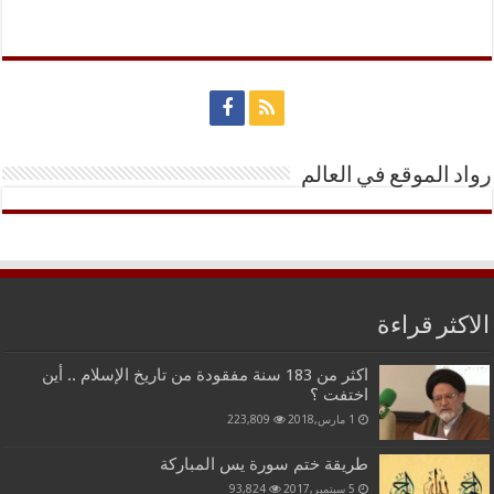
رواد الموقع في العالم
الاكثر قراءة
اكثر من 183 سنة مفقودة من تاريخ الإسلام .. أين
اختفت ؟
1 مارس,2018
223,809
طريقة ختم سورة يس المباركة
5 سبتمبر,2017
93,824