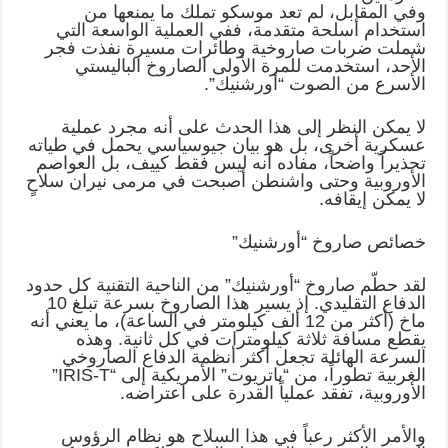
وفي المقابل، لم تعد موسكو تملك ما يمنعها من
استخدام أسلحة متقدمة، ففي العملية الواسعة التي
شملت ضربات صاروخية وطائرات مسيرة نفذت فجر
الأحد، استخدمت للمرة الأولى الصاروخ الباليستي
الأسرع من الصوت “أورشنيك”.
لا يمكن النظر إلى هذا الحدث على أنه مجرد عملية
عسكرية أخرى، بل هو بيان جيوسياسي يحمل في طياته
تحذيراً واضحاً، مفاده أنه ليس فقط كييف، بل العواصم
الأوروبية وحتى واشنطن أصبحت في مرمى نيران سلاحٍ
لا يمكن إيقافه.
خصائص صاروخ “أورشنيك”
لقد حطّم صاروخ “أورشنيك” من الناحية التقنية كل حدود
الدفاع التقليدي. إذ يسير هذا الصاروخ بسرعة تبلغ 10
ماخ (أكثر من 12 ألف كيلومتر في الساعة)، ما يعني أنه
يقطع مسافة ثلاثة كيلومترات في كل ثانية. وهذه
السرعة الهائلة تجعل أكثر أنظمة الدفاع الصاروخي
الغربية تطوراً، من “باتريوت” الأمريكية إلى “IRIS-T”
الأوروبية، تفقد عملياً القدرة على اعتراضه.
والأمر الأكثر رعباً في هذا السلاح هو نظام الرؤوس