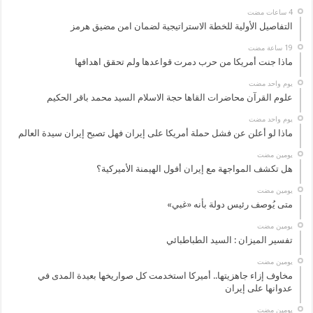
التفاصيل الأولية للخطة الاستراتيجية لضمان امن مضيق هرمز
ماذا جنت أمريكا من حرب دمرت قواعدها ولم تحقق اهدافها
‏يوم واحد مضت
علوم القرآن محاضرات القاها حجة الاسلام السيد محمد باقر الحكيم
‏يوم واحد مضت
ماذا لو أعلن عن فشل حملة أمريكا على إيران فهل تصبح إيران سيدة العالم
‏يومين مضت
هل تكشف المواجهة مع إيران أفول الهيمنة الأميركية؟
‏يومين مضت
متى يُوصف رئيس دولة بأنه «غبي»
‏يومين مضت
تفسير الميزان : السيد الطباطبائي
‏يومين مضت
مخاوف إزاء جاهزيتها.. أميركا استخدمت كل صواريخها بعيدة المدى في
عدوانها على إيران
‏يومين مضت