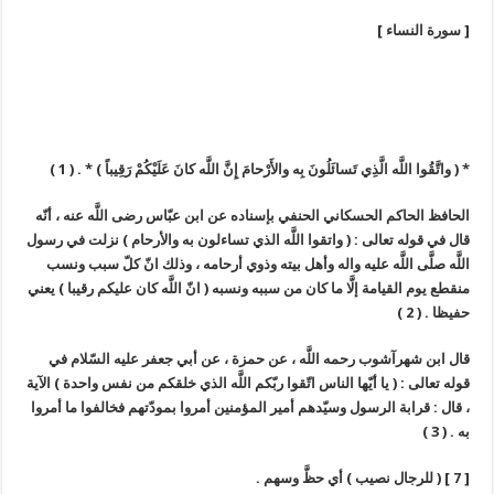
[ سورة النساء ]
* ( واتَّقُوا اللَّه الَّذِي تَسائَلُونَ بِه والأَرْحامَ إِنَّ اللَّه كانَ عَلَيْكُمْ رَقِيباً ) * . ( 1 )
الحافظ الحاكم الحسكاني الحنفي بإسناده عن ابن عبّاس رضى اللَّه عنه ، أنّه
قال في قوله تعالى : ( واتقوا اللَّه الذي تساءلون به والأرحام ) نزلت في رسول
اللَّه صلَّى اللَّه عليه واله وأهل بيته وذوي أرحامه ، وذلك انّ كلّ سبب ونسب
منقطع يوم القيامة إلَّا ما كان من سببه ونسبه ( انّ اللَّه كان عليكم رقيبا ) يعني
حفيظا . ( 2 )
قال ابن شهرآشوب رحمه اللَّه ، عن حمزة ، عن أبي جعفر عليه السّلام في
قوله تعالى : ( يا أيّها الناس اتّقوا ربّكم اللَّه الذي خلقكم من نفس واحدة ) الآية
، قال : قرابة الرسول وسيّدهم أمير المؤمنين أمروا بمودّتهم فخالفوا ما أمروا
به . ( 3 )
[ 7 ] ( للرجال نصيب ) أي حظَّ وسهم .