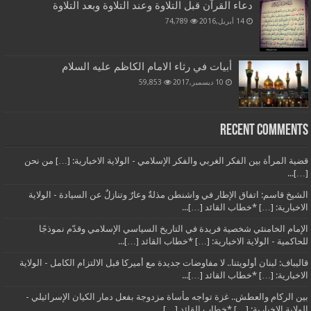
دعاء القرآن قبل التلاوة وعند التلاوة وبعد التلاوة
14 أبريل,2016
74,789
أبيات في رثاء الامام الكاظم عليه السلام
10 ديسمبر,2017
59,853
Recent Comments
قضية المرأة بين الفكر الغربي والفكر الإسلامي - الولاية الاخبارية: […] من نحن
[…]...
الشيخ قاسم: اتفاق الإطار في واشنطن مذلةٌ وعارٌ وتنازلٌ عن السيادة - الولاية
الاخبارية: […] *خطاب القائد […]...
الإمام الخامنئي شخصية فريدة في التاريخ السياسي الإسلامي وقدّم نموذجًا
للحاكمية - الولاية الاخبارية: […] *خطاب القائد […]...
قاليباف: لبنان أولويتنا.. لا مفاوضات جديدة مع أميركا قبل الالتزام الكامل - الولاية
الاخبارية: […] *خطاب القائد […]...
بين الركام والعطش.. غزة تواجه مأساة مزدوجة بفعل دمار الكيان الإسرائيلي -
الولاية الاخبارية: […] *خطاب القائد […]...