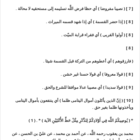
[ 7 ] ( نصيبا مفروضا ) أي حظا فرض اللَّه تسليمه إلى مستحقيه لا محالة .
[ 8 ] ( إذا حضر القسمة ) أي إذا شهد قسمه الميراث .
[ 8 ] ( أولوا القربى ) أي فقراء قرابة الميّت .
[ 8 ]
( فارزقوهم ) أي أعطوهم من التركة قبل القسمة شيئا .
[ 8 ] ( قولا معروفا ) أي قولا حسنا غير خشن .
[ 9 ] ( قولا سديدا ) أي مصيبا عدلا موافقا للشرع والحق .
[ 10 ] ( إنّ الذين يأكلون أموال اليتامى ظلما ) أي ينتفعون بأموال اليتامى
ويأخذونها ظلما بغير حق .
* ( يُوصِيكُمُ اللَّه فِي أَوْلادِكُمْ لِلذَّكَرِ مِثْلُ حَظِّ الأُنْثَيَيْنِ الآية ) * . ( 1 )
محمد بن يعقوب رحمه اللَّه ، عن أحمد بن محمد ، عن عليّ بن الحسن ، عن