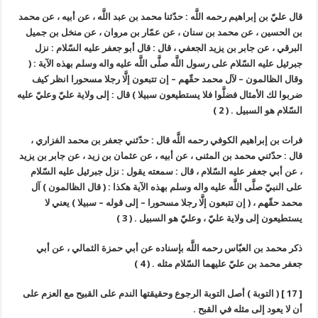
قال عليّ بن إبراهيم رحمه اللَّه : حدّثنا محمد بن عبد اللَّه ، عن أبيه ، عن محمد
بن الحسين ، عن محمد بن سنان ، عن عمّار بن مروان ، عن منخل بن جميل
البرقي ، عن جابر بن يزيد الجعفي ، قال : قال أبو جعفر عليه السّلام : نزل
جبرئيل عليه السّلام على رسول اللَّه صلَّى اللَّه عليه واله وسلم بهذه الآية : (
وقال الظالمون – لآل محمد حقّهم – إن تتبعون إلَّا رجلا مسحورا انظر كيف
ضربوا لك الأمثال فضلَّوا فلا يستطيعون سبيلا ) قال : إلى ولاية عليّ وعليّ عليه
السّلام هو السبيل . ( 2 )
فرات بن إبراهيم الكوفي رحمه اللَّه قال : حدّثني جعفر بن محمد الفزاري ،
قال : حدّثني محمد بن المثنى ، عن أبيه ، عن عثمان بن زيد ، عن جابر بن يزيد
، عن أبي جعفر عليه السّلام ، قال : سمعته يقول : نزل جبرئيل عليه السّلام
على النبيّ صلَّى اللَّه عليه واله وسلم بهذه الآية هكذا : ( قال الظالمون ) آل
محمد حقّهم ، ( إن تتبعون إلَّا رجلا مسحورا – إلى قوله – سبيلا ) يعني لا
يستطيعون إلى ولاية عليّ ، وعليّ هو السبيل . ( 3 )
ذكر محمد بن العبّاس رحمه اللَّه بإسناده عن أبي حمزة الثمالي ، عن أبي
جعفر محمد بن عليّ عليهما السّلام مثله . ( 4 )
[ 17 ] ( التوبة ) أصل التوبة الرجوع وحقيقتها الندم على القبيح مع العزم على
أن لا يعود إلى مثله في القبح .