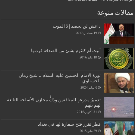
مقالات منوعة
داعش لن يحصد إلا الموت
19 سبتمبر,2017
أتيت أم كلثوم بشئ من الصدقة فردتها
18 مايو,2016
ثورة الامام الحسين عليه السلام .. شيخ زمان
الحسناوي
6 يوليو,2024
تدميرُ مدرعةٍ للمنافقين ودَكُّ مخازن الأسلحة التابعة
لهم بنهم
31 أكتوبر,2016
قطر تقرر فتح سفارة لها في بغداد
29 مايو,2015