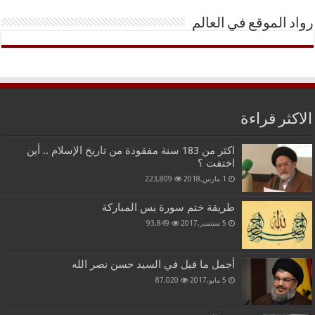
رواد الموقع في العالم
الاكثر قراءة
اكثر من 183 سنة مفقودة من تاريخ الإسلام .. أين
اختفت ؟
1 مارس,2018
223,809
طريقة ختم سورة يس المباركة
5 سبتمبر,2017
93,849
أجمل ما قيل في السيد حسن نصر الله
5 مايو,2017
87,020