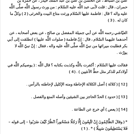
عليّ بن أسباط ، عن الحسن بن عليّ بن عبد الملك حيدر ، عن حمزة بن
حمران ، قال : قلت لأبى عبد اللَّه عليه السّلام : من ورث رسول اللَّه صلَّى اللَّه
عليه واله ؟ قال : فاطمة عليها السّلام ورثت متاع البيت والخرثى ( 2 ) وكلّ ما
كان له . ( 3 )
العيّاشي رحمه اللَّه عن أبي جميلة المفضل بن صالح ، عن بعض أصحابه ، عن
أحدهما عليهما السّلام ، قال : إنّ فاطمة ( صلوات اللَّه عليها ) انطلقت إلى أبي
بكر فطلبت ميراثها من نبيّ اللَّه صلَّى اللَّه عليه واله ، فقال : إنّ نبيّ اللَّه لا
يورّث .
فقالت عليها السّلام : أكفرت باللَّه وكذبت بكتابه ؟ قال اللَّه : ( يوصيكم اللَّه في
أولادكم للذكر مثل حظَّ الأنثيين ) . ( 4 )
[ 12 ] ( كلالة ) أصل الكلالة الإحاطة ومنه الإكليل لإحاطته بالرأس .
[ 13 ] ( حدود ) الحدّ الحاجز بين الشيئين وأصله المنع والفصل .
[ 14 ] ( يعص ) أي خرج عن الطاعة .
* ( وقالَ الظَّالِمُونَ إِنْ تَتَّبِعُونَ إِلَّا رَجُلًا مَسْحُوراً انْظُرْ كَيْفَ ضَرَبُوا – إلى قوله –
فَلا يَسْتَطِيعُونَ سَبِيلًا ) * . ( 1 )