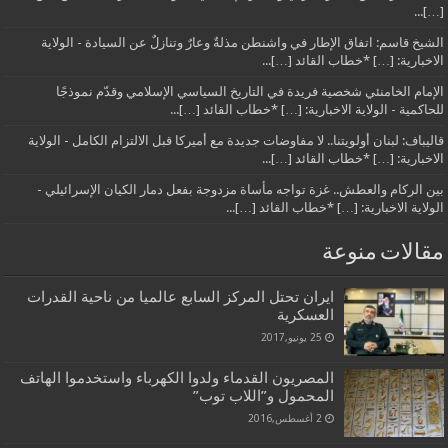
[…]...
الشيخ قاسم: اتفاق الإطار في واشنطن مذلةٌ وعارٌ وتنازلٌ عن السيادة - الولاية
الاخبارية: […] *خطاب القائد […]...
الإمام الخامنئي شخصية فريدة في التاريخ السياسي الإسلامي وقدّم نموذجًا
للحاكمية - الولاية الاخبارية: […] *خطاب القائد […]...
قاليباف: لبنان أولويتنا.. لا مفاوضات جديدة مع أميركا قبل الالتزام الكامل - الولاية
الاخبارية: […] *خطاب القائد […]...
بين الركام والعطش.. غزة تواجه مأساة مزدوجة بفعل دمار الكيان الإسرائيلي -
الولاية الاخبارية: […] *خطاب القائد […]...
مقالات منوعة
ايران تحتل المركز السابع عالميا من ناحية القدرات
العسكرية
25 يونيو,2017
المصريون القدماء ولدوا الكهرباء واستخدموا الهاتف
المحمول و”اللاب توب”
2 أغسطس,2016