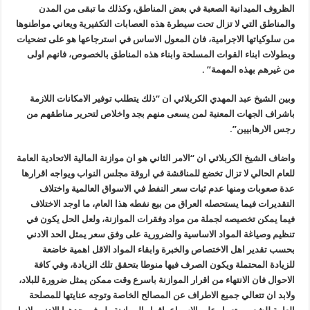
الظروف الميدانية الصعبة في بعض المناطق، وكذلك ما تبقى من المدن
والمناطق التي لا تزال تحت سيطرة هذه العصابات التكفيرية ويعاني مواطنوها
من سلوكياتها الاجرامية، فان المعول الاساس في استرجاعها هو على تضحيات
وبطولات ابناء القوات المسلحة وابناء هذه المناطق بالخصوص، فانهم اولى
من غيرهم بهذه المهمة” .
وبين الشيخ عبد المهدي الكربلائي ان “ذلك يتطلب توفير الامكانات اللازمة
باشراف الجهات المعنية لمن يسعى منهم بجد واخلاص لتحرير مناطقهم من
رجس الارهابيين”.
واضاف الشيخ الكربلائي ان “الامر الثاني هو ان موازنة المالية الاتحادية العامة
للعام الحالي لا تزال تخضع للمناقشة في اروقة مجلس النواب ويواجه اقرارها
عدة صعوبات ومنها عدم ثبات سعر النفط في الاسواق العالمية واختلاف
التقديرات فيما يستحصله العراق من بيع نفطه هذا العام، ما اوجد الاختلاف
فيما يمكن تخصيصه لجملة من مواد وفقرات الموازنة، ولعل الحل يكون في
تنظيم وصياغة المواد الاساسية والضرورية على وفق سعر يمثل الحد الادني
بحسب تقدير اهل الاختصاص والخبرة وابقاء المواد الاقل اهمية خاضعة
للزيادة المحتملة ويكون الصرف فيها منوطا بتحقق تلك الزيادة، وفي كافة
الاحوال فان الانتهاء من اقرار الموازنة باسرع وقت ممكن يمثل ضرورة للبلاد،
ولابد ان تتعالي جميع الاطراف عن المصالح الخاصة وتوجه عنايتها للمصلحة