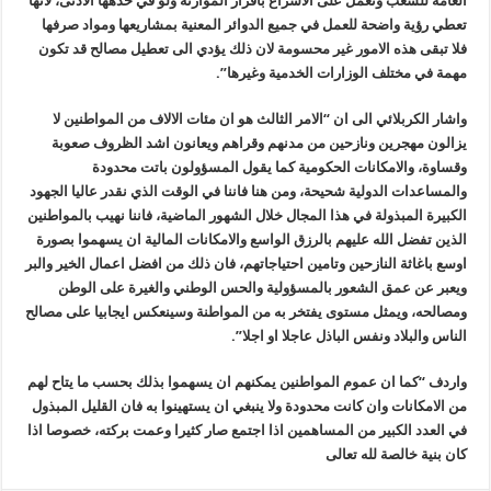
العامة للشعب وتعمل على الاسراع باقرار الموازنة ولو في حدهها الادنى، لانها
تعطي رؤية واضحة للعمل في جميع الدوائر المعنية بمشاريعها ومواد صرفها
فلا تبقى هذه الامور غير محسومة لان ذلك يؤدي الى تعطيل مصالح قد تكون
مهمة في مختلف الوزارات الخدمية وغيرها”.
واشار الكربلائي الى ان “الامر الثالث هو ان مئات الالاف من المواطنين لا
يزالون مهجرين ونازحين من مدنهم وقراهم ويعانون اشد الظروف صعوبة
وقساوة، والامكانات الحكومية كما يقول المسؤولون باتت محدودة
والمساعدات الدولية شحيحة، ومن هنا فاننا في الوقت الذي نقدر عاليا الجهود
الكبيرة المبذولة في هذا المجال خلال الشهور الماضية، فاننا نهيب بالمواطنين
الذين تفضل الله عليهم بالرزق الواسع والامكانات المالية ان يسهموا بصورة
اوسع باغاثة النازحين وتامين احتياجاتهم، فان ذلك من افضل اعمال الخير والبر
ويعبر عن عمق الشعور بالمسؤولية والحس الوطني والغيرة على الوطن
ومصالحه، ويمثل مستوى يفتخر به من المواطنة وسينعكس ايجابيا على مصالح
الناس والبلاد ونفس الباذل عاجلا او اجلا”.
واردف “كما ان عموم المواطنين يمكنهم ان يسهموا بذلك بحسب ما يتاح لهم
من الامكانات وان كانت محدودة ولا ينبغي ان يستهينوا به فان القليل المبذول
في العدد الكبير من المساهمين اذا اجتمع صار كثيرا وعمت بركته، خصوصا اذا
كان بنية خالصة لله تعالى