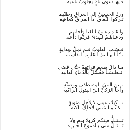
فـيها سوى ناعٍ يجاوِبُ ناعيه
وردَ الحسينُ إلى العراقِ وظنّهم
تـركوا النِّفاقَ إذا العراق كماهيه
ولـقـد دعَـوهُ لـلعَنا فأجابهم
ودعـاهُـمُ لـهدىً فردُّوا داعيه
قـسَـتِ القلوبُ فلم تَمِلْ لهدايةٍ
تـبّـاً لـهـاتيكَ القلوب القاسيه
مـا ذاقَ طعمَ فراتِهِمْ حَتّى قضى
عـطـشـاً فغُسِّلَ بالدّماءِ القانيه
يـابنَ النبيّ المصطفى ووصيِّهِ
وأخا الزكيِّ ابنَ البتولِ الزاكيه
تـبـكيكَ عيني لا لأجلِ مثوبةٍ
لـكـنّـمـا عيني لأجلِكَ باكيه
تـبـتـلُّ مـنكم كربلا بدمٍ ولا
تـبـتـلُّ منِّي بالدّموعِ الجاريه