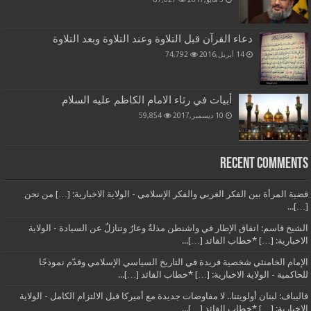
دعاء القرآن قبل التلاوة وعند التلاوة وبعد التلاوة
14 أبريل,2016
74,792
أبيات في رثاء الامام الكاظم عليه السلام
10 ديسمبر,2017
59,854
Recent Comments
قضية المرأة بين الفكر الغربي والفكر الإسلامي - الولاية الاخبارية: […] من نحن
[…]...
الشيخ قاسم: اتفاق الإطار في واشنطن مذلةٌ وعارٌ وتنازلٌ عن السيادة - الولاية
الاخبارية: […] *خطاب القائد […]...
الإمام الخامنئي شخصية فريدة في التاريخ السياسي الإسلامي وقدّم نموذجًا
للحاكمية - الولاية الاخبارية: […] *خطاب القائد […]...
قاليباف: لبنان أولويتنا.. لا مفاوضات جديدة مع أميركا قبل الالتزام الكامل - الولاية
الاخبارية: […] *خطاب القائد […]...