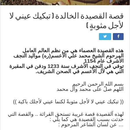
قصة القصيدة الخالدة ( تبكيك عيني لا
لأجل مثوبةٍ )
هذه القصيدة العصماء هي من نظم العالم العامل
المرحوم الشيخ محمد علي الأعسم(ره) مواليد النجف
اﻷشرف عام 1154
توفي في النجف الأشرف سنة 1233 ودفن في المقبرة
التي هي لآل الأعسم في الصحن الشريف.
بسم الله الرحمن الرحيم
اللهم صلّ على محمد وآل محمد
(( تبكيك عيني لا لأجل مثوبةً لكنما عيني لأجلك باكية ))
لهذه آلقصيدة قصة غريبة تستحق القرائة .. والقصة التي
حدثت بسبب القصيدة هي كما يلي :
… عن لسان آلشاعر المرحوم :