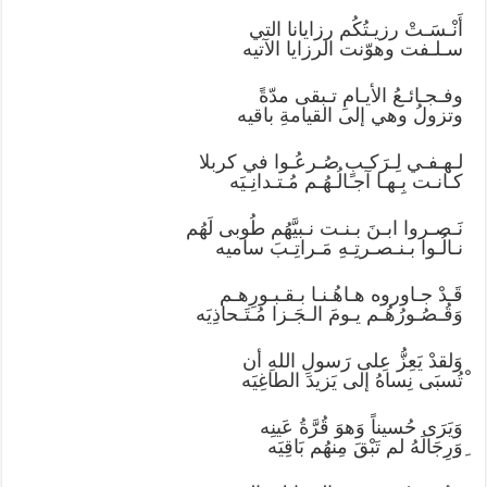
أَنْـسَـتْ رزيـتُكُم رزايانا التي
سـلـفت وهوّنت الرزايا الآتيه
وفـجـائـعُ الأيـامِ تـبقى مدّةً
وتزولُ وهي إلى القيامةِ باقيه
لـهـفـي لِـرَكـبٍ صُـرعُـوا في كربلا
كـانـت بِـهـا آجـالُـهُـم مُـتـدانِـيَه
نَـصـروا ابـنَ بـنـت نـبيَّهُم طُوبى لَهُم
نـالُـوا بـنـصـرتِـهِ مَـراتِـبَ ساميه
قَـدْ جـاوروه هـاهُـنـا بـقـبـورِهـم
وَقُـصُـورُهُـم يـومَ الـجَـزا مُـتَـحاذِيَه
وَلقدْ يَعِزُّ عِلى رَسولِ اللهِ أن
ْتُسبَى نِساهُ إلى يَزيدَ الطاغِيَه
وَيَرَى حُسيناً وَهوَ قُرَّةُ عَينِه
ِوَرِجَالَهُ لم تَبْقَ مِنهُم بَاقِيَه