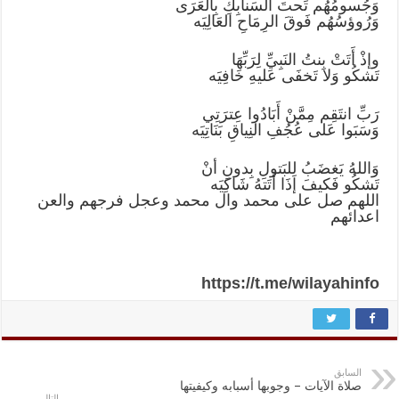
وَجُسومُهُم تَحتَ السَنابِكِ بِالعَرَى
وَرُوؤسُهُم فَوقَ الرِمَاحِ العَالِيَه
وإذْ أَتَتْ بِنتُ النَبِيِّ لِرَبِّهَا
تَشكُو وَلا تَخفَى عَليهِ خَافِيَه
رَبِّ انتَقِم مِمَّنْ أَبَادُوا عِترَتِي
وَسَبَوا عَلى عُجُفِ النِياقِ بَنَاتِيَه
وَاللهُ يَغضَبُ لِلبَتولِ بِدونِ أنْ
تَشكُو فَكيفَ إذَا أَتَتهُ شَاكِيَه
اللهم صل على محمد وال محمد وعجل فرجهم والعن
اعدائهم
https://t.me/wilayahinfo
السابق
صلاة الآيات – وجوبها أسبابه وكيفيتها
التالي