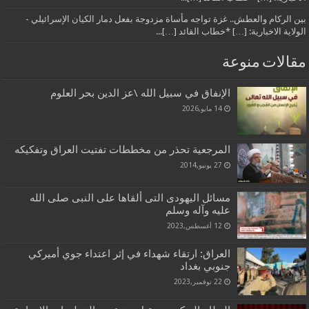
بين الركام والعطش.. غزة تواجه مأساة مزدوجة بفعل دمار الكيان الإسرائيلي -
الولاية الاخبارية: […] *خطاب القائد […]...
مقالات منوعة
الإنفاق في سبيل الله \عز الدين بحر العلوم
14 مايو,2026
المرجعية تحذر من مخططات تفتيت العراق وتفكيكه
27 يونيو,2014
مسائل اليهودى التى ألقاها على النبى صلى الله
عليه وآله وسلم
12 أغسطس,2023
العراق: ارتقاء شهداء في إثر اعتداء جوي أميركي
جنوبي بغداد
22 نوفمبر,2023