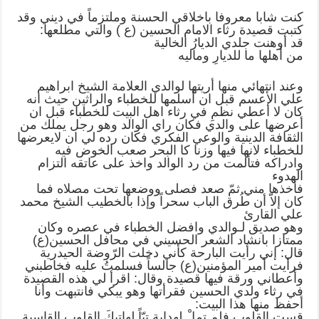
كنت شابا معروفا باخلاقي الحسنة وملتزماً في ديني وقد
كتبت قصيدة رثاء الامام الحسين (ع ) والتي مطلعها:
قد أوهنت جلدي الديارُ الخالية
من أهلها ما للديارِ وماليه
وعند انتهائي منها أريتها لوالدي العلامة الشيخ ابراهيم
علي اﻷعسم قبل ان أسلمها للخطباء والراثين حيث انه
كان لا أعطي نظمِ في رثاء اهل البيت للخطباء قبل ان
أعرضها على والدي فكان راي الوالد وهو رجل يملك من
الثقافة الدينية والوعي الفكري فكان رده لي ان لايعرضها
للخطباء لانها فيها وزنا كا البحر صعب الخوض فيه
وادراكه فتألمت من رد الوالد واخذ على عاتقه التزام
الهدوء
فأخذها مني ثمّ صعد فصلى ووضعها تحت مصلاه فما
كان إلاّ أن طُرق الباب سحراً وإذا بالخطيب الشيخ محمد
علي القارئ
وهو صديق لـوالدي وافضل الخطباء في عصره وكان
ممتازا بانشاد الشعر الحسيني في محافل الحسين(ع)
قال: إني رأيت البارحة كأني دخلت الرّوضة الحيدرية
فرأيت أمير المؤمنين(ع) جالساً فسلمتُ عليه فخاطبني
وأعطاني ورقة فيها قصيدة وقال: اقرأ لي هذه القصيدة
في رثاء ولدي الحسين فقرأتها وهو يبكي فانتبهت وأنا
أحفظ منها هذا البيت:
قست القلوب فلم تمِلْ لهدايةٍ تبّاً لهاتيكَ القلوبِ القاسية