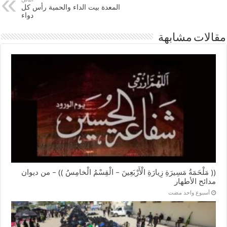
المعدة بيت الداء والحمية رأس كل
دواء
مقالات مشابهة
(( مَلْحَمَةُ مَسِيرَةِ زِيارَةِ الْأَرْبَعِينَ – الْقِسْمُ الْخامِسُ )) – من ديوان
مدائح الأطهار
‏أسبوع واحد مضت