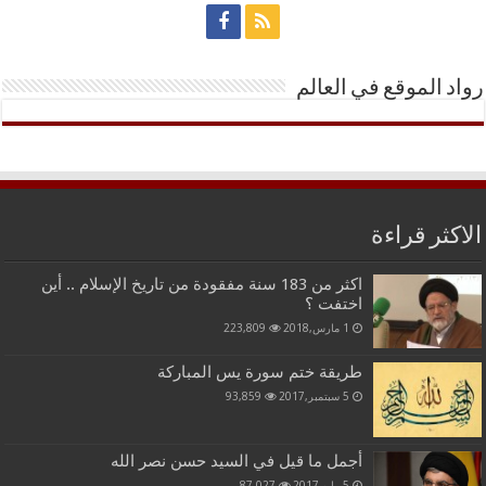
رواد الموقع في العالم
الاكثر قراءة
اكثر من 183 سنة مفقودة من تاريخ الإسلام .. أين
اختفت ؟
1 مارس,2018
223,809
طريقة ختم سورة يس المباركة
5 سبتمبر,2017
93,859
أجمل ما قيل في السيد حسن نصر الله
5 مايو,2017
87,027