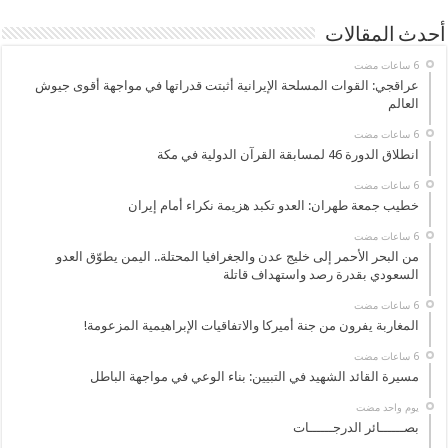
أحدث المقالات
عراقجي: القوات المسلحة الإيرانية أثبتت قدراتها في مواجهة أقوى جيوش
العالم
انطلاق الدورة 46 لمسابقة القرآن الدولية في مكة
خطيب جمعة طهران: العدو تكبد هزيمة نكراء أمام إيران
من البحر الأحمر إلى خليج عدن والجغرافيا المحتلة.. اليمن يطوّق العدو
السعودي بقدرة رصد واستهداف قاتلة
المغاربة يفرون من جنة أميركا والاتفاقيات الإبراهيمية المزعومة!
مسيرة القائد الشهيد في التبيين: بناء الوعي في مواجهة الباطل
‏يوم واحد مضت
بصــــــائر الدرجــــــات