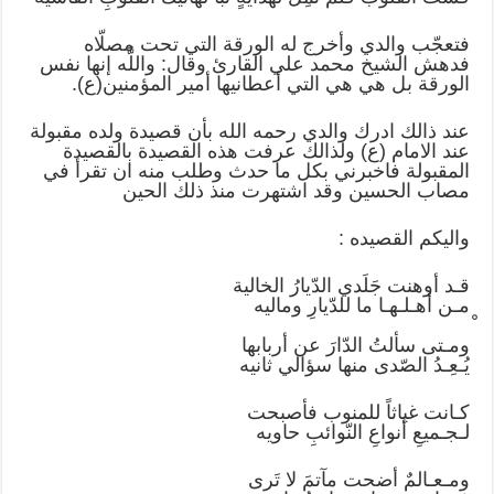
فتعجّب والدي وأخرج له الورقة التي تحت مصلّاه
فدهش الشيخ محمد علي القارئ وقال: واللَّه إنها نفس
الورقة بل هي هي التي أعطانيها أمير المؤمنين(ع).
عند ذالك ادرك والدي رحمه الله بأن قصيدة ولده مقبولة
عند الامام (ع) ولذالك عرفت هذه القصيدة بالقصيدة
المقبولة فاخبرني بكل ما حدث وطلب منه ان تقرأ في
مصاب الحسين وقد اشتهرت منذ ذلك الحين
واليكم القصيده :
قـد أوهنت جَلَدي الدّيارُ الخالية
مـن أهـلـهـا ما للدّيارِ وماليه
ومـتى سألتُ الدّارَ عن أربابها
يُـعِـدُ الصّدى منها سؤالي ثانيه
كـانت غياثاً للمنوب فأصبحت
لـجـميعِ أنواعِ النّوائبِ حاويه
ومـعـالمٌ أضحت مآتمَ لا تَرى