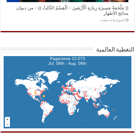
(( مَلْحَمَةُ مَسِيرَةِ زِيارَةِ الْأَرْبَعِينَ – الْقِسْمُ الثّالِثُ )) – من ديوان
مدائح الأطهار
‏أسبوع واحد مضت
التغطية العالمية
12,073 Pageviews
Jul. 08th - Aug. 08th