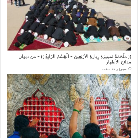
(( مَلْحَمَةُ مَسِيرَةِ زِيارَةِ الْأَرْبَعِينَ – الْقِسْمُ الرّابِعُ )) – من ديوان
مدائح الأطهار
‏أسبوع واحد مضت