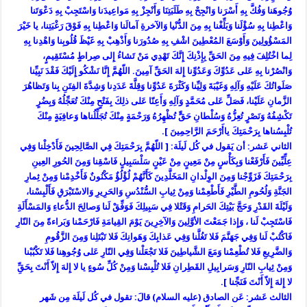
وُجُوهَنا وَفُكَّ بِهِ أَسْرَنا وَانْجِحْ بِهِ طَلَبَتِنَا وَأَنْجِزْ بِهِ مَواعِيدَنا وَاسْتَجِبْ بِهِ دَعْوَتَنا
وَاعْطِنا بِهِ سُؤْلَنا وَبَلِّغْنا بِهِ مِنَ الدُّنْيا وَالآخرةِ آمالَنا وَاعْطِنا بِهِ فَوْقَ رَغْبَتِنا، يا خَيْرَ
المَسْؤُولِينَ وَأَوْسَعَ المُعْطِينَ اشْفِ بِهِ صُدُورَنا وَأَذْهِبْ بِهِ غَيْظَ قُلُوبِنا وَاهْدِنا بِهِ
لِما اخْتُلِفَ فِيهِ مِنَ الحَقِّ بِإِذْنِكَ إِنَّكَ تَهْدِي مَنْ تَشاءُ إِلى صِراطٍ مُسْتَقِيمٍ،
وَانْصُرْنا بِهِ عَلى عَدُوِّكَ وَعَدُوِّنا إِلهَ الحَقِّ آمِينَ. اللّهُمَّ إِنَّا نَشْكُو إِلَيْكَ فَقْدَ نَبِيِّنا
صَلَواتُكَ عَلَيْهِ وَآلِهِ وَغَيْبَةَ وَلِيِّنا وَكَثْرَةَ عَدُوِّنا وَقِلَّةَ عَدَدِنا وَشِدَّةَ الفِتَنِ بِنا وَتَظاهُرَ
الزَّمانِ عَلَيْنا، فَصَلِّ عَلى مُحَمَّدٍ وَآلِهِ وَأَعِنّا عَلى ذلِكَ بِفَتْحٍ مِنْكَ تُعَجِّلُهُ وَبِضُرٍ
تَكْشِفُهُ وَنَصْرٍ تُعِزُّهُ وَسُلْطانِ حَقٍّ تُظْهِرُهُ وَرَحْمَةٍ مِنْكَ تُجَلِّلُناها وَعافِيَةٍ مِنْكَ
تُلْبِسُناها بِرَحْمَتِكَ ياأَرْحَمَ الرَّاحِمِينَ ].
الثاني عَشر: أن يَقول في كُل لَيلَة: [ اللّهُمَّ بِرَحْمَتِكَ فِي الصَّالِحِينَ فَأَدْخِلْنا وَفِي
عِلِّيِّينَ فَأَرْفَعْنا وَبِكَأْسٍ مِنْ مَعِينٍ مِنْ عَيْنٍ سَلْسَبِيلٍ فَاسْقِنا وَمِنَ الحُورِ العِينِ
بِرَحْمَتِكَ فَزَوِّجْنا وَمِنَ الوِلْدانِ المَخَلَّدِينَ كَأَنَّهُمْ لُؤْلُؤٌ مَكْنُونٌ فَأَخْدِمْنا وَمِنْ ثِمارِ
الجَنَّةِ وَلُحُومِ الطَّيْرِ فَأَطْعِمْنا وَمِنْ ثِيابِ السُّنْدُسِ وَالحَرِيرِ وَالاسْتَبْرَقِ فَأَلْبِسْنا،
وَلَيْلَةَ القَدْرِ وَحَجَّ بَيْتِكَ الحَرامِ وَقَتْلا فِي سَبِيلِكَ فَوَفِّقْ لَنا وَصالِحَ الدُّعاءِ وَالمَسْأَلَةِ
فَاسْتَجِبْ لَنا ، وَإِذا جَمَعْتَ الأوَّلِينَ وَالآخِرِينَ يَوْمَ القِيامَةِ فَارْحَمْنا وَبَراءةً مِنَ النّارِ
فَاكْتُبْ لَنا وَفِي جَهَنَّمَ فَلا تَغُلَّنا وَفِي عَذابِكَ وَهَوانِكَ فَلا تَبْتَلِنا وَمِنَ الزَّقُومِ
وَالضَّرِيعِ فَلا تُطْعِمْنا وَمَعَ الشَّياطِينَ فَلا تَجْعَلْنا وَفِي النّارِ عَلى وُجُوهِنا فَلا تَكْبُبْنا
وَمِنْ ثِيابِ النّارِ وَسَرابِيلِ القَطِرانِ فَلا تُلْبِسْنا وَمِنْ كُلِّ سُوءٍ يا لا إِلهَ إِلاّ أَنْتَ بِحَقِِّ
لا إِلهَ إِلاّ أَنْتَ فَنَجِّنا ].
الثالث عَشر: عَن الصادق (عليه السلام) قالَ: تقول في كُل لَيلَة مِن شَهر