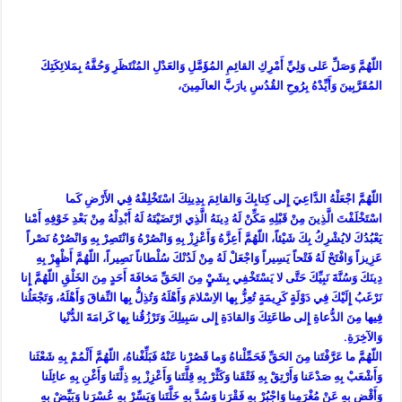
اللّهُمَّ وَصَلِّ عَلى وَلِيِّ أَمْرِكِ القائِمِ المُؤَمَّلِ وَالعَدْلِ المُنْتَظَرِ وَحُفَّهُ بِمَلائِكَتِكَ
المُقَرَّبِينَ وَأَيِّدْهُ بِرُوحِ القُدُسِ يارَبَّ العالَمِينَ،
اللّهُمَّ اجْعَلْهُ الدَّاعِيَ إِلى كِتابِكَ وَالقائِمَ بِدِينِكَ اسْتَخْلِفْهُ فِي الأَرْضِ كَما
اسْتَخْلَفْتَ الَّذِينَ مِنْ قَبْلِهِ مَكِّنْ لَهُ دِينَهُ الَّذِي ارْتَضَيْتَهُ لَهُ أَبْدِلْهُ مِنْ بَعْدِ خَوْفِهِ أَمْنا
يَعْبُدُكَ لايُشْرِكُ بِكَ شَيْئاً، اللّهُمَّ أَعِزَّهُ وَأَعْزِزْ بِهِ وَانْصُرْهُ وَانْتَصِرْ بِهِ وَانْصُرْهُ نَصْراً
عَزِيزاً وَافْتَحْ لَهُ فَتْحاً يَسِيراً وَاجْعَلْ لَهُ مِنْ لَدُنْكَ سُلْطاناً نَصِيراً، اللّهُمَّ أَظْهِرْ بِهِ
دِينَكَ وَسُنَّةَ نَبِيِّكَ حَتَّى لا يَسْتَخْفِي بِشَيٍْ مِنَ الحَقِّ مَخافَةَ أَحَدٍ مِنَ الخَلْقِ اللّهُمَّ إِنا
نَرْغَبُ إِلَيْكَ فِي دَوْلَةٍ كَرِيمَةٍ تُعِزُّ بِها الاِسْلامَ وَأَهْلَهُ وَتُذِلُّ بِها النِّفاقَ وَأَهْلَهُ، وَتَجْعَلُنا
فِيها مِنَ الدُّعاةِ إِلى طاعَتِكَ وَالقادَةِ إِلى سَبِيلِكَ وَتَرْزُقُنا بِها كَرامَةَ الدُّنْيا
وَالآخِرَةِ.
اللّهُمَّ ما عَرَّفْتَنا مِنَ الحَقِّ فَحَمِّلْناهُ وَما قَصُرْنا عَنْهُ فَبَلِّغْناهُ، اللّهُمَّ أَلْمُمْ بِهِ شَعْثَنا
وَأَشْعَبْ بِهِ صَدْعَنا وَأَرْتِقْ بِهِ فَتْقَنا وَكَثِّرْ بِهِ قِلَّتَنا وَأَعْزِزْ بِهِ ذِلَّتَنا وَأَغْنِ بِهِ عائِلَنا
وَأَقْضِ بِهِ عَنْ مُغْرَمِنا وَاجْبُرْ بِهِ فَقْرَنا وَسُدَّ بِهِ خَلَّتَنا وَيَسِّرْ بِهِ عُسْرَنا وَبَيِّضْ بِهِ