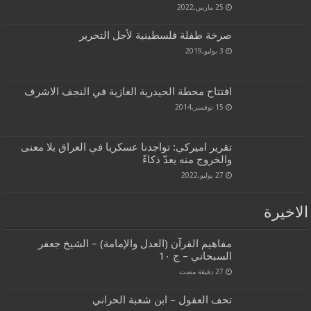
25 مارس,2022
صرخة طفلة فلسطينية لأجل التحرير
3 يوليو,2019
افتتاح محطة الحيدرية الغازية في النجف الاشرف
15 نوفمبر,2014
تقرير اميركي: تواجدنا عسكريا في العراق بلا معنى
والخروج منه يعدّ ذكاءً
27 يوليو,2022
الاخيرة
مفاهيم القرآن (العدل والإمامة) – الشيخ جعفر
السبحاني – ج 1٠
تحف العقول – ابن شعبة الحراني