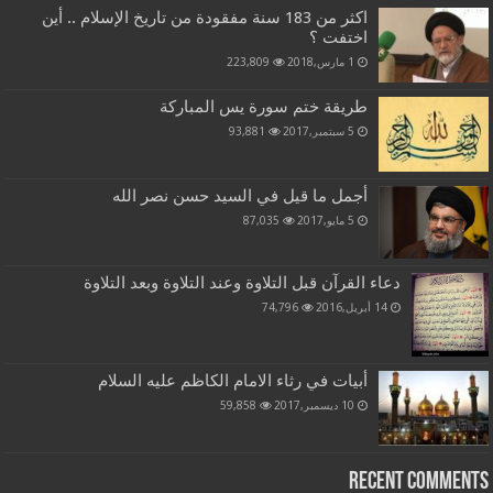
اكثر من 183 سنة مفقودة من تاريخ الإسلام .. أين
اختفت ؟
1 مارس,2018
223,809
طريقة ختم سورة يس المباركة
5 سبتمبر,2017
93,881
أجمل ما قيل في السيد حسن نصر الله
5 مايو,2017
87,035
دعاء القرآن قبل التلاوة وعند التلاوة وبعد التلاوة
14 أبريل,2016
74,796
أبيات في رثاء الامام الكاظم عليه السلام
10 ديسمبر,2017
59,858
Recent Comments