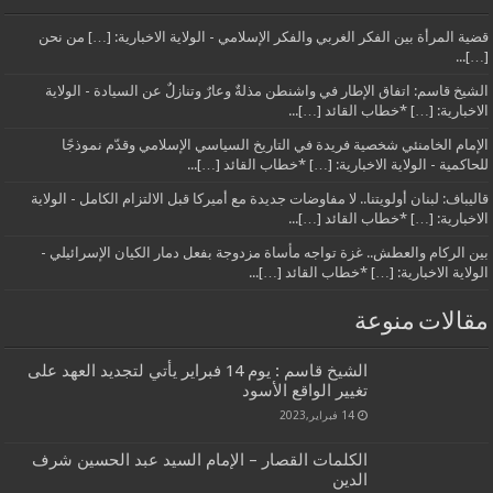
قضية المرأة بين الفكر الغربي والفكر الإسلامي - الولاية الاخبارية: […] من نحن
[…]...
الشيخ قاسم: اتفاق الإطار في واشنطن مذلةٌ وعارٌ وتنازلٌ عن السيادة - الولاية
الاخبارية: […] *خطاب القائد […]...
الإمام الخامنئي شخصية فريدة في التاريخ السياسي الإسلامي وقدّم نموذجًا
للحاكمية - الولاية الاخبارية: […] *خطاب القائد […]...
قاليباف: لبنان أولويتنا.. لا مفاوضات جديدة مع أميركا قبل الالتزام الكامل - الولاية
الاخبارية: […] *خطاب القائد […]...
بين الركام والعطش.. غزة تواجه مأساة مزدوجة بفعل دمار الكيان الإسرائيلي -
الولاية الاخبارية: […] *خطاب القائد […]...
مقالات منوعة
الشيخ قاسم : يوم 14 فبراير يأتي لتجديد العهد على
تغيير الواقع الأسود
14 فبراير,2023
الكلمات القصار – الإمام السيد عبد الحسين شرف
الدين