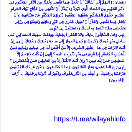
رَمَضان: [ اللّهُمَّ إِنِّي أَسْأَلُكَ أَنْ تَجْعَلَ فِيما تَقْضِي وَتُقَدِّرُ مِنَ الاَمْرِ المَحْتُومِ فِي
الاَمْرِ الحَكِيمِ مِنَ القَضاء الَّذِي لايُرَدُّ وَلا يُبَدَّلُ أَنْ تَكْتُبَنِي مِنْ حُجَّاجِ بَيْتِكَ الحَرامِ
المَبْرُورِ حَجُّهُمُ المَشْكُورِ سَعْيُهُمُ المَغْفُورُ ذُنُوبُهُمُ المُكَفَّرِ عَنْ سَيِّئاتِهِمْ، وَأَنْ
تَجْعَلَ فِيما تَقْضِي وَتُقَدِّرُ أَنْ تُطِيلَ عُمْرِي فِي خَيْرٍ وَعافِيَةٍ وَتُوَسِّعَ فِي رِزْقِي
وَتَجْعَلَنِي مِمَّنْ تَنْتَصِرُ بِهِ لِدِينِكَ وَلاتَسْتَبْدِلْ بِي غَيْرِي.
إِلهِي وَقَفَ السَّائِلُونَ بِبابِكَ، وَلاذَ الفُقَراءُ بِجَنابِكَ وَوَقَفَتْ سَفِينَةُ المَساكِينِ عَلى
ساحِلِ بَحْرِ جُودِكَ وَكَرَمِكَ يَرْجُونَ الجَوازَ إِلى ساحَةِ رَحْمَتِكَ وَنِعْمَتِكَ. إِلهِي إِنْ
كُنْتَ لاتَرْحَمُ فِي هذا الشَّهْرِ الشَّرِيفِ إِلاّ مَنْ أَخْلَصَ لَكَ فِي صِيامِهِ وَقِيامِهِ فَمَنْ
لِلْمُذْنِبِ المُقَصِّرِ إِذا غَرِقَ فِي بَحْرِ ذُنُوبِهِ وَآثامِهِ ؟ إِلهِي إِنْ كُنْتَ لاتَرْحَمُ إِلاّ
المُطِيعِينَ فَمَنْ لِلْعاصِينَ ؟ وَإِنْ كُنْتَ لاتَقْبَلُ إِلاّ مِنَ العامِلِينَ فَمَنْ لِلْمُقَصِّرِينَ ؟
إِلهِي رَبِحَ الصَّائِمُونَ، وَفازَ القَائِمُونَ، وَنَجا المُخْلِصُونَ، وَنَحْنُ عَبِيدُكَ المُذْنِبُونَ.
فَارْحَمْنا بِرَحْمَتِكَ، وَاعْتِقْنا مِنَ النَّارِ بِعَفْوِكَ، وَاغْفِرْ لَنا ذُنُوبَنا بِرَحْمَتِكَ. يا أَرْحَمَ
الرَّاحِمِينَ ].
https://t.me/wilayahinfo