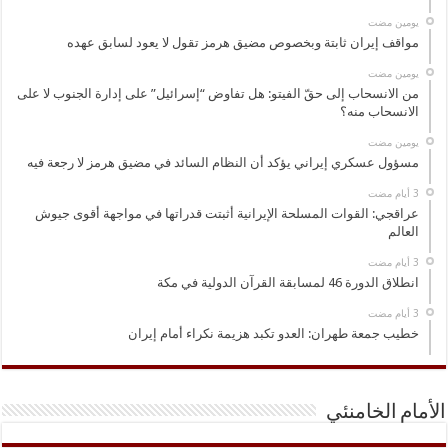
‏يومين مضت
مواقف إيران ثابتة وبخصوص مضيق هرمز تقول لا يعود لسابق عهده
‏يومين مضت
من الانسحاب إلى حقّ الفيتو: هل تفاوض “إسرائيل” على إدارة الجنوب لا على
الانسحاب منه؟
‏يومين مضت
مسؤول عسكري إيراني يؤكد أن النظام السائد في مضيق هرمز لا رجعة فيه
عراقجي: القوات المسلحة الإيرانية أثبتت قدراتها في مواجهة أقوى جيوش
العالم
انطلاق الدورة 46 لمسابقة القرآن الدولية في مكة
خطيب جمعة طهران: العدو تكبد هزيمة نكراء أمام إيران
الأمام الخامنئي