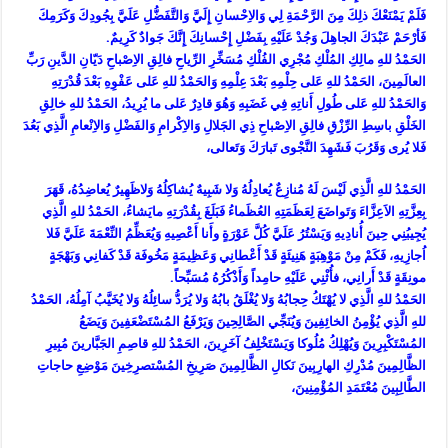
فَلَمْ يَمْنَعْكَ ذلِكَ مِنَ الرَّحْمَةِ لِي وَالاِحْسانِ إِلَيَّ وَالتَّفَضُّلِ عَلَيَّ بِجُودِكَ وَكَرَمِكَ
فَأرْحَمْ عَبْدَكَ الجاهِلَ وَجُدْ عَلَيْهِ بِفَضْلِ إِحْسانِكَ إِنَّكَ جَوادٌ كَرِيمٌ.
الحَمْدُ للهِ مالِكِ المُلْكِ مُجْرِي الفُلْكِ مُسَخِّرِ الرِّياحِ فالِقِ الاِصْباحِ دَيّانِ الدَّينِ رَبِّ
العالَمِينَ، الحَمْدُ للهِ عَلى حِلْمِهِ بَعْدَ عِلْمِهِ وَالحَمْدُ للهِ عَلى عَفْوِهِ بَعْدَ قُدْرَتِهِ
وَالحَمْدُ للهِ عَلى طُولِ أَناتِهِ فِي غَضَبِهِ وَهُوَ قادِرٌ عَلى ما يُرِيدُ، الحَمْدُ للهِ خالِقِ
الخَلْقِ باسِطِ الرِّزْقِ فالِقِ الاِصْباحِ ذِي الجَلالِ وَالاِكْرامِ وَالفَضْلِ وَالاِنْعامِ الَّذِي بَعُدَ
فَلا يُرى وَقَرُبَ فَشَهِدَ النَّجْوى تَبارَكَ وَتَعالى،
الحَمْدُ للهِ الَّذِي لَيْسَ لَهُ مُنازِعٌ يُعادِلُهُ وَلا شَبِيهٌ يُشاكِلُهُ وَلاظَهِيرٌ يُعاضِدُهُ، قَهَرَ
بِعِزَّتِهِ الاَعِزَّاءَ وَتَواضَعَ لِعَظَمَتِهِ العُظَماءُ فَبَلَغَ بِقُدْرَتِهِ مايَشاءُ، الحَمْدُ للهِ الَّذِي
يُجِيبُنِي حِينَ أُنادِيهِ وَيَسْتُرُ عَلَيَّ كُلَّ عَوْرَةٍ وأَنا أَعْصِيهِ وَيُعَظِّمُ النِّعْمَةَ عَلَيَّ فَلا
اُجازِيهِ، فَكَمْ مِنْ مَوْهِبَةٍ هَنِيئَةٍ قَدْ أَعْطانِي وَعَظِيمَةٍ مَخُوفَة قَدْ كَفانِي وَبَهْجَةٍ
مونِقَةٍ قَدْ أَرانِي، فأُثْنِي عَلَيْهِ حامِداً وَأَذْكُرُهُ مُسَبِّحاً.
الحَمْدُ للهِ الَّذِي لا يُهْتَكُ حِجابُهُ وَلا يُغْلَقُ بابُهُ وَلا يُرَدُّ سائِلُهُ وَلا يُخَيَّبُ آمِلُهُ، الحَمْدُ
للهِ الَّذِي يُؤْمِنُ الخائِفِينَ وَيُنَجِّي الصَّالِحِينَ وَيَرْفَعُ المُسْتَضْعَفِينَ وَيَضَعُ
المُسْتَكْبِرِينَ وَيُهْلِكُ مُلُوكا وَيَسْتَخْلِفُ آخَرِينَ، الحَمْدُ للهِ قاصِمِ الجَبَّارينَ مُبِيرِ
الظَّالِمِينَ مُدْرِكِ الهارِبِينَ نَكالِ الظَّالِمِينَ صَرِيخِ المُسْتصرِخِينَ مَوْضِعِ حاجاتِ
الطَّالِبِينَ مُعْتَمَدِ المُؤْمِنِينَ،