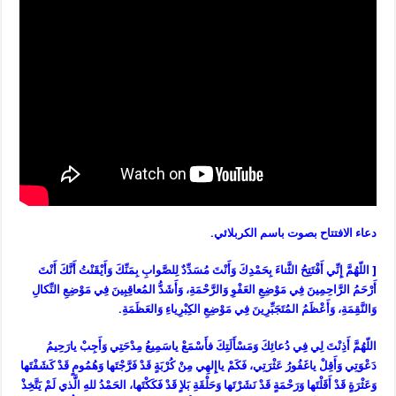
دعاء الافتتاح بصوت باسم الكربلائي.
[ اللّهُمَّ إِنِّي أَفْتَتِحُ الثَّناءَ بِحَمْدِكَ وَأَنْتَ مُسَدِّدٌ لِلصَّوابِ بِمَنِّكَ وَأَيْقَنْتُ أَنَّكَ أَنْتَ
أَرْحَمُ الرَّاحِمِينَ فِي مَوْضِعِ العَفْوِ وَالرَّحْمَةِ، وَأَشَدُّ المُعاقِبِينَ فِي مَوْضِعِ النِّكالِ
وَالنَّقِمَةِ، وَأَعْظَمُ المُتَجَبِّرِينَ فِي مَوْضِعِ الكِبْرِياءِ وَالعَظَمَةِ.
اللّهُمَّ أَذِنْتَ لِي فِي دُعائِكَ وَمَسْأَلَتِكَ فأَسْمَعْ ياسَمِيعُ مِدْحَتِي وَأَجِبْ يارَحِيمُ
دَعْوَتِي وَأَقِلْ ياغَفُورُ عَثْرَتِي، فَكَمْ ياإِلهِي مِنْ كُرْبَةٍ قَدْ فَرَّجْتَها وَهُمُومٍ قَدْ كَشَفْتَها
وَعَثْرَةٍ قَدْ أَقَلْتَها وَرَحْمَةٍ قَدْ نَشَرْتَها وَحَلْقَةِ بَلاٍ قَدْ فَكَكْتَها، الحَمْدُ للهِ الَّذي لَمْ يَتَّخِذْ